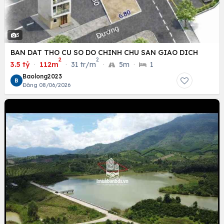
3
BAN DAT THO CU SO DO CHINH CHU SAN GIAO DICH
2
2
3.5 tỷ
·
112m
·
31 tr/m
·
5m
·
1
Baolong2023
B
Đăng 08/06/2026