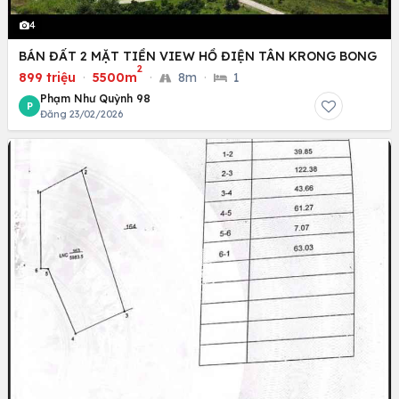
4
BÁN ĐẤT 2 MẶT TIỀN VIEW HỒ ĐIỆN TÂN KRONG BONG
2
899 triệu
·
5500m
·
8m
·
1
Phạm Như Quỳnh 98
P
Đăng 23/02/2026