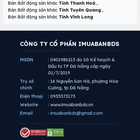
,
Bán Bất động sản khác
Tỉnh Thanh Hoá
,
Bán Bất động sản khác
Tỉnh Tuyên Quang
Bán Bất động sản khác
Tỉnh Vĩnh Long
CÔNG TY CỔ PHẦN IMUABANBDS
MSDN
: 0401986213 do Sở Kế hoạch &
Đầu tư TP Đà Nẵng cấp ngày
01/7/2019
Trụ sở
: 16 Nguyễn Sơn Hà, phường Hòa
chính
Cường, tp Đà Nẵng
Điện thoại
: 0935373173
Website
: www.imuabanbds.vn
Email
:
imuabanbds@gmail.com