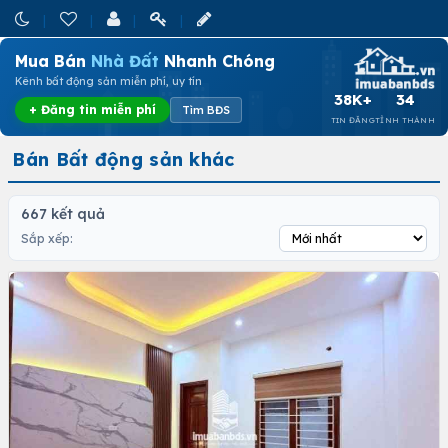
Mua Bán
Nhà Đất
Nhanh Chóng
Kênh bất động sản miễn phí, uy tín
38K+
34
+ Đăng tin miễn phí
Tìm BĐS
TIN ĐĂNG
TỈNH THÀNH
Bán Bất động sản khác
667 kết quả
Sắp xếp: