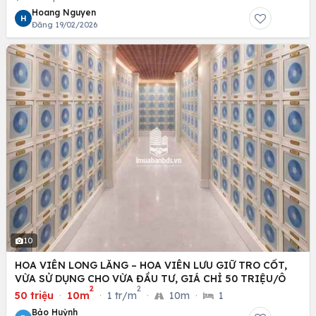
Hoang Nguyen
H
Đăng 19/02/2026
10
HOA VIÊN LONG LĂNG – HOA VIÊN LƯU GIỮ TRO CỐT,
VỪA SỬ DỤNG CHO VỪA ĐẦU TƯ, GIÁ CHỈ 50 TRIỆU/Ô
2
2
50 triệu
·
10m
·
1 tr/m
·
10m
·
1
Bảo Huỳnh