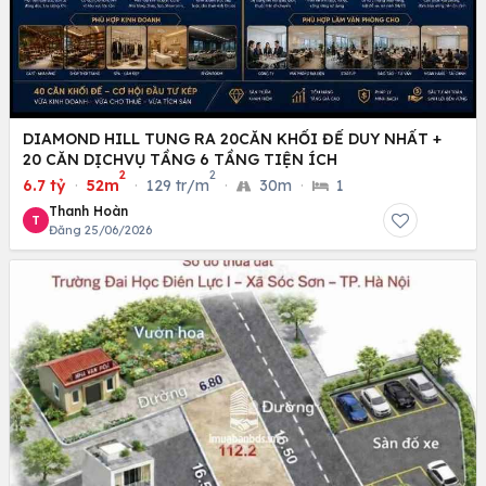
DIAMOND HILL TUNG RA 20CĂN KHỐI ĐẾ DUY NHẤT +
20 CĂN DỊCHVỤ TẦNG 6 TẦNG TIỆN ÍCH
2
2
6.7 tỷ
·
52m
·
129 tr/m
·
30m
·
1
Thanh Hoàn
T
Đăng 25/06/2026