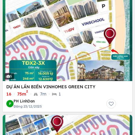
5
DỰ ÁN LẤN BIỂN VINHOMES GREEN CITY
2
16
·
75m
·
7m
·
1
PH LinhDan
P
Đăng 23/12/2025