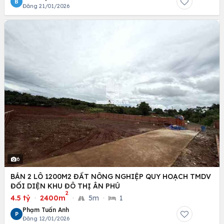
B
Đăng 21/01/2026
6
BÁN 2 LÔ 1200M2 ĐẤT NÔNG NGHIỆP QUY HOẠCH TMDV
ĐỐI DIỆN KHU ĐÔ THỊ ÂN PHÚ
2
4.5 tỷ
·
2400m
·
5m
·
1
Phạm Tuấn Anh
P
Đăng 12/01/2026