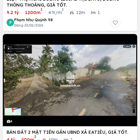
THÔNG THOÁNG, GIÁ TỐT.
2
2
9.2 tỷ
·
1200m
·
4 tr/m
·
12m
·
1
Phạm Như Quỳnh 98
P
Đăng 23/02/2026
4
BÁN ĐẤT 2 MẶT TIỀN GẦN UBND XÃ EATIÊU, GIÁ TỐT.
2
4 tỷ
·
200m
·
10m
·
1