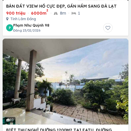
BÁN ĐẤT VIEW HỒ CỰC ĐẸP, GẦN HẦM SANG ĐÀ LẠT
2
900 triệu
·
6000m
·
8m
·
1
Tỉnh Lâm Đồng
Phạm Như Quỳnh 98
P
Đăng 23/02/2026
10
BIỆT THỰ NGHỈ DƯỠNG 1200M2 TẠI EATU, ĐƯỜNG