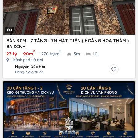
4
BÁN 90M - 7 TÂNG - 7M.MẶT TIỀN.( HOÀNG HOA THÁM )
BA ĐÌNH
2
2
27 tỷ
·
90m
·
270 tr/m
·
5m
·
10
Thành phố Hà Nội
Nguyễn Đức Hải
Đăng 7 giờ trước