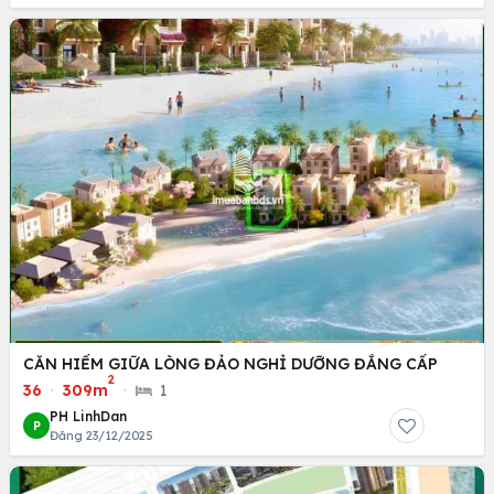
CĂN HIẾM GIỮA LÒNG ĐẢO NGHỈ DƯỠNG ĐẲNG CẤP
2
36
·
309m
·
1
PH LinhDan
P
Đăng 23/12/2025