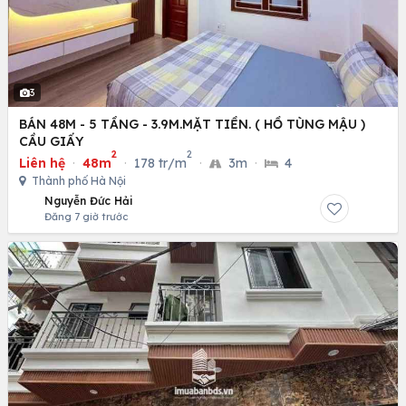
3
BÁN 48M - 5 TẦNG - 3.9M.MẶT TIỀN. ( HỒ TÙNG MẬU )
CẦU GIẤY
2
2
Liên hệ
·
48m
·
178 tr/m
·
3m
·
4
Thành phố Hà Nội
Nguyễn Đức Hải
Đăng 7 giờ trước