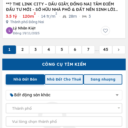
**? THE LINK CITY – DẦU GIÂY, ĐỒNG NAI TÂM ĐIỂM
ĐẦU TƯ MỚI - SỞ HỮU NHÀ PHỐ & ĐẤT NỀN SINH LỜI
2
2
CAO
3.5 tỷ
·
120m
·
14 tr/m
·
28m
·
3
Thành phố Đồng Nai
Lý Nhân Kiệt
L
Đăng 19/11/2025
1
2
3
4
5
6
7
45
...
CÔNG CỤ TÌM KIẾM
Nhà Đất Bán
Nhà Đất Cho Thuê
Sang nhượng
Bất động sản khác