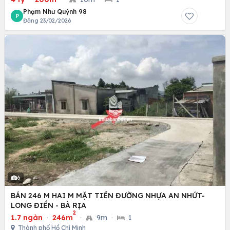
Phạm Như Quỳnh 98
P
Đăng 23/02/2026
6
BÁN 246 M HAI M MẶT TIỀN ĐƯỜNG NHỰA AN NHỨT-
LONG ĐIỀN - BÀ RỊA
2
1.7 ngàn
·
246m
·
9m
·
1
Thành phố Hồ Chí Minh