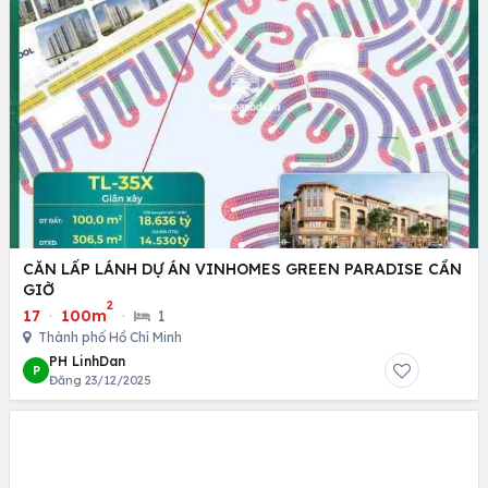
CĂN LẤP LÁNH DỰ ÁN VINHOMES GREEN PARADISE CẦN
GIỜ
2
17
·
100m
·
1
Thành phố Hồ Chí Minh
PH LinhDan
P
Đăng 23/12/2025