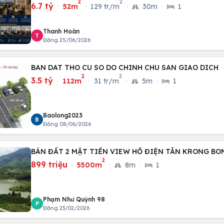
2
2
6.7 tỷ
·
52m
·
129 tr/m
·
30m
·
1
Thanh Hoàn
T
Đăng 25/06/2026
BAN DAT THO CU SO DO CHINH CHU SAN GIAO DICH
2
2
3.5 tỷ
·
112m
·
31 tr/m
·
5m
·
1
Baolong2023
B
Đăng 08/06/2026
BÁN ĐẤT 2 MẶT TIỀN VIEW HỒ ĐIỆN TÂN KRONG BO
2
899 triệu
·
5500m
·
8m
·
1
Phạm Như Quỳnh 98
P
Đăng 23/02/2026