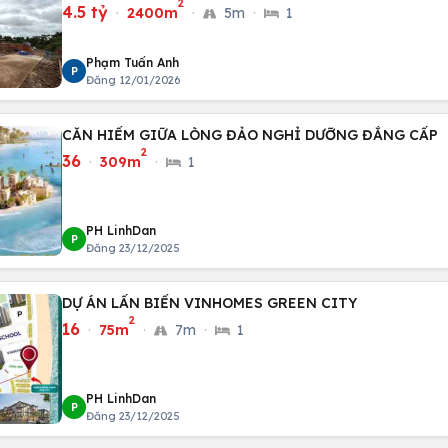
2
4.5 tỷ
·
2400m
·
5m
·
1
Phạm Tuấn Anh
P
Đăng 12/01/2026
CĂN HIẾM GIỮA LÒNG ĐẢO NGHỈ DƯỠNG ĐẲNG CẤP
2
36
·
309m
·
1
PH LinhDan
P
Đăng 23/12/2025
DỰ ÁN LẤN BIỂN VINHOMES GREEN CITY
2
16
·
75m
·
7m
·
1
PH LinhDan
P
Đăng 23/12/2025