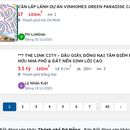
CĂN LẤP LÁNH DỰ ÁN VINHOMES GREEN PARADISE C
2
17
·
100m
·
1
Thành phố Hồ Chí Minh
PH LinhDan
P
Đăng 23/12/2025
**? THE LINK CITY – DẦU GIÂY, ĐỒNG NAI TÂM ĐIỂM ĐẦU TƯ MỚI - SỞ
HỮU NHÀ PHỐ & ĐẤT NỀN SINH LỜI CAO
2
2
3.5 tỷ
·
120m
·
14 tr/m
·
28m
·
3
Thành phố Đồng Nai
Lý Nhân Kiệt
L
Đăng 19/11/2025
1
2
3
4
5
6
7
...
45
,
Bất động sản khác
Thành phố Đà Nẵng
Bán Bất động sản khá