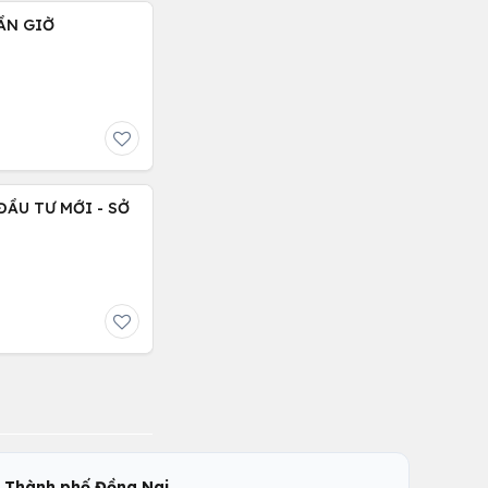
ẦN GIỜ
,
c
Thành phố Đồng Nai