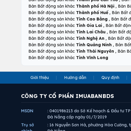
,
Bán Bất động sản khác
Thành phố Hà Nội
Bán B
,
Bán Bất động sản khác
Thành phố Huế
Bán Bất 
,
Bán Bất động sản khác
Tỉnh Cao Bằng
Bán Bất 
,
Bán Bất động sản khác
Tỉnh Gia Lai
Bán Bất độn
,
Bán Bất động sản khác
Tỉnh Lai Châu
Bán Bất đ
,
Bán Bất động sản khác
Tỉnh Nghệ An
Bán Bất độ
,
Bán Bất động sản khác
Tỉnh Quảng Ninh
Bán Bấ
,
Bán Bất động sản khác
Tỉnh Thái Nguyên
Bán B
Bán Bất động sản khác
Tỉnh Vĩnh Long
Giới thiệu
Hướng dẫn
Quy định
CÔNG TY CỔ PHẦN IMUABANBDS
MSDN
: 0401986213 do Sở Kế hoạch & Đầu tư TP
Đà Nẵng cấp ngày 01/7/2019
Trụ sở
: 16 Nguyễn Sơn Hà, phường Hòa Cường, t