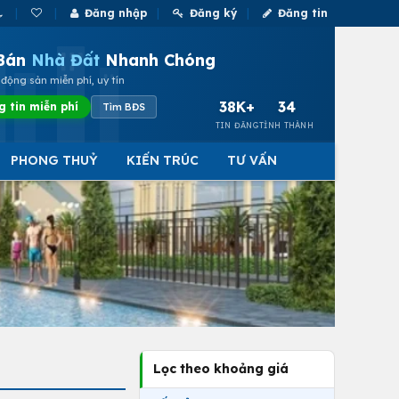
Đăng nhập
Đăng ký
Đăng tin
Bán
Nhà Đất
Nhanh Chóng
động sản miễn phí, uy tín
38K+
34
g tin miễn phí
Tìm BĐS
TIN ĐĂNG
TỈNH THÀNH
PHONG THUỶ
KIẾN TRÚC
TƯ VẤN
Lọc theo khoảng giá