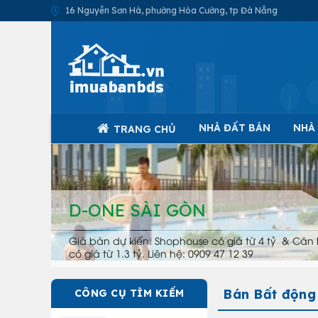
16 Nguyễn Sơn Hà, phường Hòa Cường, tp Đà Nẵng
NHÀ ĐẤT BÁN
NHÀ
TRANG CHỦ
D-ONE SÀI GÒN
Giá bán dự kiến: Shophouse có giá từ 4 tỷ & Căn 
có giá từ 1.3 tỷ. Liên hệ: 0909 47 12 39
Bán Bất động
CÔNG CỤ TÌM KIẾM