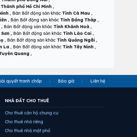
,
c
Thành phố Hồ Chí Minh
,
,
Ninh
Bán Bất động sản khác
Tỉnh Cà Mau
,
,
iên
Bán Bất động sản khác
Tỉnh Đồng Tháp
,
,
Bán Bất động sản khác
Tỉnh Khánh Hoà
,
,
 Sơn
Bán Bất động sản khác
Tỉnh Lào Cai
,
,
họ
Bán Bất động sản khác
Tỉnh Quảng Ngãi
,
,
n La
Bán Bất động sản khác
Tỉnh Tây Ninh
,
 Tuyên Quang
iải quyết tranh chấp
Báo giá
Liên hệ
NHÀ ĐẤT CHO THUÊ
Cho thuê căn hộ chung cư
Cho thuê nhà riêng
Cho thuê nhà mặt phố