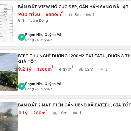
BÁN ĐẤT VIEW HỒ CỰC ĐẸP, GẦN HẦM SANG ĐÀ LẠT
2
900 triệu
·
6000m
·
8m
·
1
Tỉnh Lâm Đồng
Phạm Như Quỳnh 98
P
Đăng 23/02/2026
BIỆT THỰ NGHỈ DƯỠNG 1200M2 TẠI EATU, ĐƯỜNG T
GIÁ TỐT.
2
2
9.2 tỷ
·
1200m
·
4 tr/m
·
12m
·
1
Phạm Như Quỳnh 98
P
Đăng 23/02/2026
BÁN ĐẤT 2 MẶT TIỀN GẦN UBND XÃ EATIÊU, GIÁ TỐT
2
4 tỷ
·
200m
·
10m
·
1