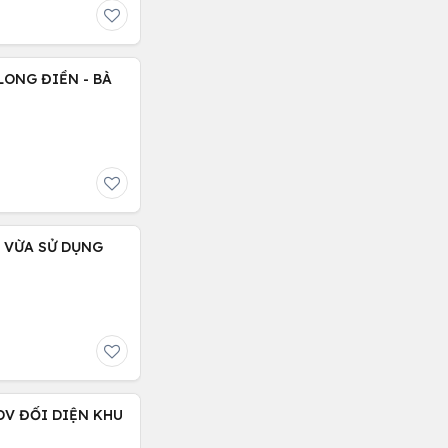
LONG ĐIỀN - BÀ
, VỪA SỬ DỤNG
DV ĐỐI DIỆN KHU