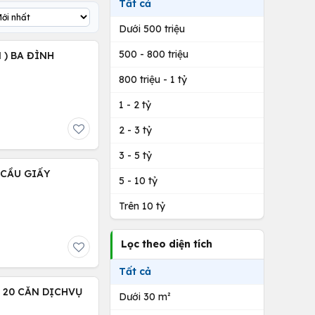
Tất cả
Dưới 500 triệu
500 - 800 triệu
 ) BA ĐÌNH
800 triệu - 1 tỷ
1 - 2 tỷ
2 - 3 tỷ
3 - 5 tỷ
) CẦU GIẤY
5 - 10 tỷ
Trên 10 tỷ
Lọc theo diện tích
Tất cả
 20 CĂN DỊCHVỤ
Dưới 30 m²