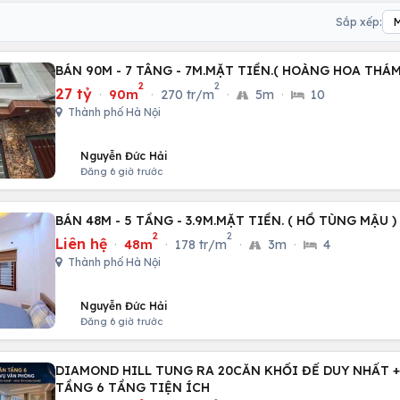
Sắp xếp:
BÁN 90M - 7 TÂNG - 7M.MẶT TIỀN.( HOÀNG HOA THÁM
2
2
27 tỷ
·
90m
·
270 tr/m
·
5m
·
10
Thành phố Hà Nội
Nguyễn Đức Hải
Đăng 6 giờ trước
BÁN 48M - 5 TẦNG - 3.9M.MẶT TIỀN. ( HỒ TÙNG MẬU 
2
2
Liên hệ
·
48m
·
178 tr/m
·
3m
·
4
Thành phố Hà Nội
Nguyễn Đức Hải
Đăng 6 giờ trước
DIAMOND HILL TUNG RA 20CĂN KHỐI ĐẾ DUY NHẤT +
TẦNG 6 TẦNG TIỆN ÍCH