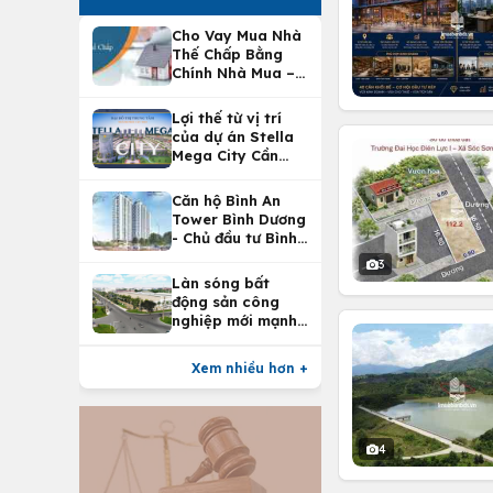
Cho Vay Mua Nhà
Thế Chấp Bằng
Chính Nhà Mua –
Lợi Ích Vay Mua
Nhà Tại
Lợi thế từ vị trí
Vietcombank
của dự án Stella
Mega City Cần
Thơ
Căn hộ Bình An
Tower Bình Dương
- Chủ đầu tư Bình
An Land
3
Làn sóng bất
động sản công
nghiệp mới mạnh
nhất 25 năm
Xem nhiều hơn +
4