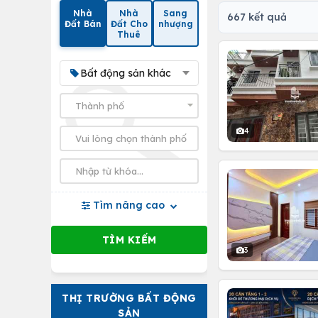
Nhà
Nhà
Sang
667 kết quả
Đất Bán
Đất Cho
nhượng
Thuê
Bất động sản khác
4
Tìm nâng cao
3
THỊ TRƯỜNG BẤT ĐỘNG
SẢN