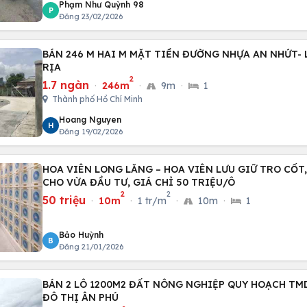
Phạm Như Quỳnh 98
P
Đăng 23/02/2026
BÁN 246 M HAI M MẶT TIỀN ĐƯỜNG NHỰA AN NHỨT- 
RỊA
2
1.7 ngàn
·
246m
·
9m
·
1
Thành phố Hồ Chí Minh
Hoang Nguyen
H
Đăng 19/02/2026
HOA VIÊN LONG LĂNG – HOA VIÊN LƯU GIỮ TRO CỐT
CHO VỪA ĐẦU TƯ, GIÁ CHỈ 50 TRIỆU/Ô
2
2
50 triệu
·
10m
·
1 tr/m
·
10m
·
1
Bảo Huỳnh
B
Đăng 21/01/2026
BÁN 2 LÔ 1200M2 ĐẤT NÔNG NGHIỆP QUY HOẠCH TM
ĐÔ THỊ ÂN PHÚ