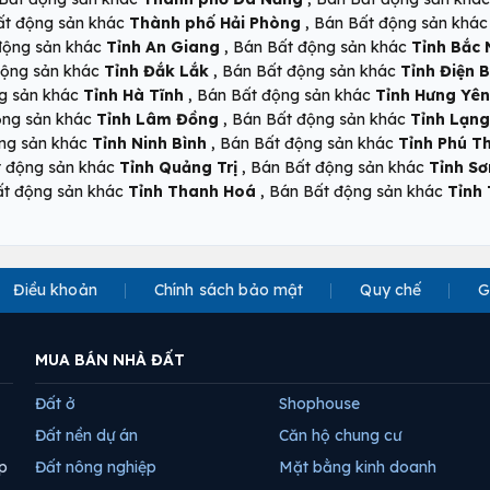
,
ất động sản khác
Thành phố Hải Phòng
Bán Bất động sản khá
,
động sản khác
Tỉnh An Giang
Bán Bất động sản khác
Tỉnh Bắc 
,
động sản khác
Tỉnh Đắk Lắk
Bán Bất động sản khác
Tỉnh Điện B
,
g sản khác
Tỉnh Hà Tĩnh
Bán Bất động sản khác
Tỉnh Hưng Yên
,
ộng sản khác
Tỉnh Lâm Đồng
Bán Bất động sản khác
Tỉnh Lạng
,
ng sản khác
Tỉnh Ninh Bình
Bán Bất động sản khác
Tỉnh Phú T
,
t động sản khác
Tỉnh Quảng Trị
Bán Bất động sản khác
Tỉnh Sơ
,
ất động sản khác
Tỉnh Thanh Hoá
Bán Bất động sản khác
Tỉnh
Điều khoản
Chính sách bảo mật
Quy chế
G
MUA BÁN NHÀ ĐẤT
Đất ở
Shophouse
Đất nền dự án
Căn hộ chung cư
p
Đất nông nghiệp
Mặt bằng kinh doanh