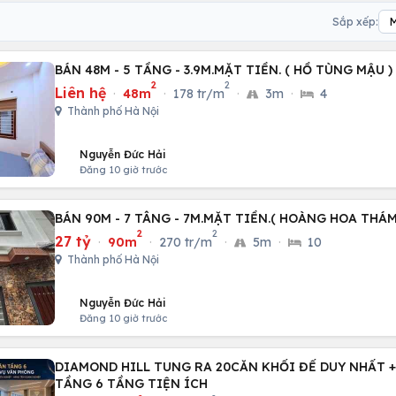
Sắp xếp:
BÁN 48M - 5 TẦNG - 3.9M.MẶT TIỀN. ( HỒ TÙNG MẬU 
2
2
Liên hệ
·
48m
·
178 tr/m
·
3m
·
4
Thành phố Hà Nội
Nguyễn Đức Hải
Đăng 10 giờ trước
BÁN 90M - 7 TÂNG - 7M.MẶT TIỀN.( HOÀNG HOA THÁM
2
2
27 tỷ
·
90m
·
270 tr/m
·
5m
·
10
Thành phố Hà Nội
Nguyễn Đức Hải
Đăng 10 giờ trước
DIAMOND HILL TUNG RA 20CĂN KHỐI ĐẾ DUY NHẤT +
TẦNG 6 TẦNG TIỆN ÍCH