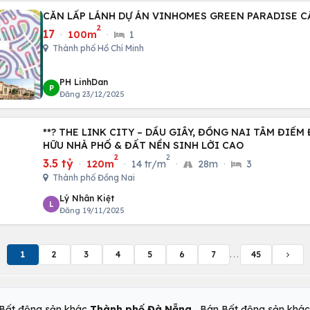
CĂN LẤP LÁNH DỰ ÁN VINHOMES GREEN PARADISE C
2
17
·
100m
·
1
Thành phố Hồ Chí Minh
PH LinhDan
P
Đăng 23/12/2025
**? THE LINK CITY – DẦU GIÂY, ĐỒNG NAI TÂM ĐIỂM ĐẦU TƯ MỚI - SỞ
HỮU NHÀ PHỐ & ĐẤT NỀN SINH LỜI CAO
2
2
3.5 tỷ
·
120m
·
14 tr/m
·
28m
·
3
Thành phố Đồng Nai
Lý Nhân Kiệt
L
Đăng 19/11/2025
1
2
3
4
5
6
7
...
45
,
Bất động sản khác
Thành phố Đà Nẵng
Bán Bất động sản khá