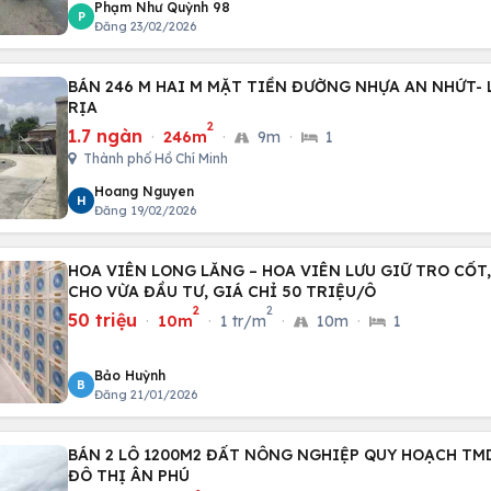
Phạm Như Quỳnh 98
P
Đăng 23/02/2026
BÁN 246 M HAI M MẶT TIỀN ĐƯỜNG NHỰA AN NHỨT- 
RỊA
2
1.7 ngàn
·
246m
·
9m
·
1
Thành phố Hồ Chí Minh
Hoang Nguyen
H
Đăng 19/02/2026
HOA VIÊN LONG LĂNG – HOA VIÊN LƯU GIỮ TRO CỐT
CHO VỪA ĐẦU TƯ, GIÁ CHỈ 50 TRIỆU/Ô
2
2
50 triệu
·
10m
·
1 tr/m
·
10m
·
1
Bảo Huỳnh
B
Đăng 21/01/2026
BÁN 2 LÔ 1200M2 ĐẤT NÔNG NGHIỆP QUY HOẠCH TM
ĐÔ THỊ ÂN PHÚ