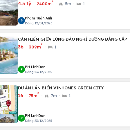
2
4.5 tỷ
·
2400m
·
5m
·
1
Phạm Tuấn Anh
P
Đăng 12/01/2026
CĂN HIẾM GIỮA LÒNG ĐẢO NGHỈ DƯỠNG ĐẲNG CẤP
2
36
·
309m
·
1
PH LinhDan
P
Đăng 23/12/2025
DỰ ÁN LẤN BIỂN VINHOMES GREEN CITY
2
16
·
75m
·
7m
·
1
PH LinhDan
P
Đăng 23/12/2025