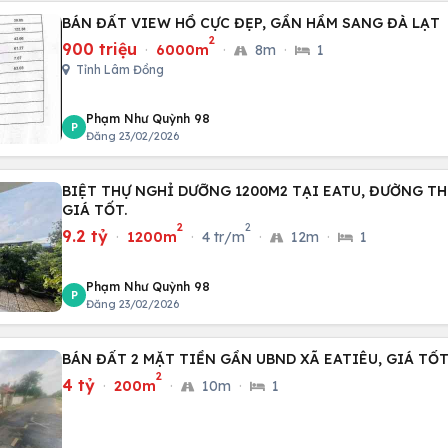
BÁN ĐẤT VIEW HỒ CỰC ĐẸP, GẦN HẦM SANG ĐÀ LẠT
2
900 triệu
·
6000m
·
8m
·
1
Tỉnh Lâm Đồng
Phạm Như Quỳnh 98
P
Đăng 23/02/2026
BIỆT THỰ NGHỈ DƯỠNG 1200M2 TẠI EATU, ĐƯỜNG T
GIÁ TỐT.
2
2
9.2 tỷ
·
1200m
·
4 tr/m
·
12m
·
1
Phạm Như Quỳnh 98
P
Đăng 23/02/2026
BÁN ĐẤT 2 MẶT TIỀN GẦN UBND XÃ EATIÊU, GIÁ TỐT
2
4 tỷ
·
200m
·
10m
·
1