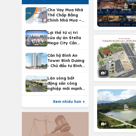
Cho Vay Mua Nhà
Thế Chấp Bằng
Chính Nhà Mua –
Lợi Ích Vay Mua
Nhà Tại
Lợi thế từ vị trí
Vietcombank
của dự án Stella
Mega City Cần
Thơ
Căn hộ Bình An
Tower Bình Dương
- Chủ đầu tư Bình
An Land
3
Làn sóng bất
động sản công
nghiệp mới mạnh
nhất 25 năm
Xem nhiều hơn +
4