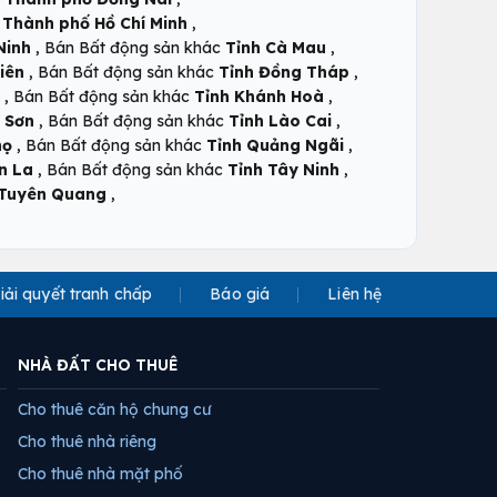
,
c
Thành phố Hồ Chí Minh
,
,
Ninh
Bán Bất động sản khác
Tỉnh Cà Mau
,
,
iên
Bán Bất động sản khác
Tỉnh Đồng Tháp
,
,
Bán Bất động sản khác
Tỉnh Khánh Hoà
,
,
 Sơn
Bán Bất động sản khác
Tỉnh Lào Cai
,
,
họ
Bán Bất động sản khác
Tỉnh Quảng Ngãi
,
,
n La
Bán Bất động sản khác
Tỉnh Tây Ninh
,
 Tuyên Quang
iải quyết tranh chấp
Báo giá
Liên hệ
NHÀ ĐẤT CHO THUÊ
Cho thuê căn hộ chung cư
Cho thuê nhà riêng
Cho thuê nhà mặt phố