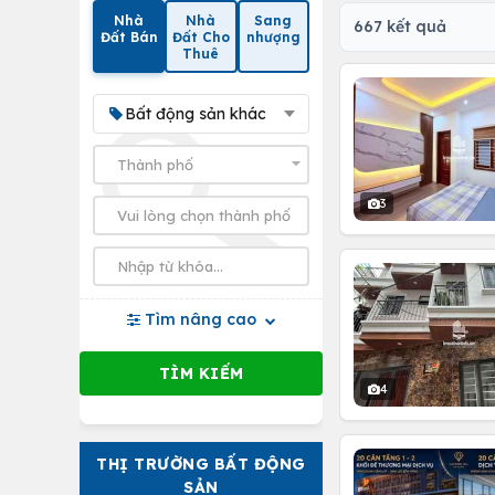
Nhà
Nhà
Sang
667 kết quả
Đất Bán
Đất Cho
nhượng
Thuê
Bất động sản khác
3
Tìm nâng cao
4
THỊ TRƯỜNG BẤT ĐỘNG
SẢN