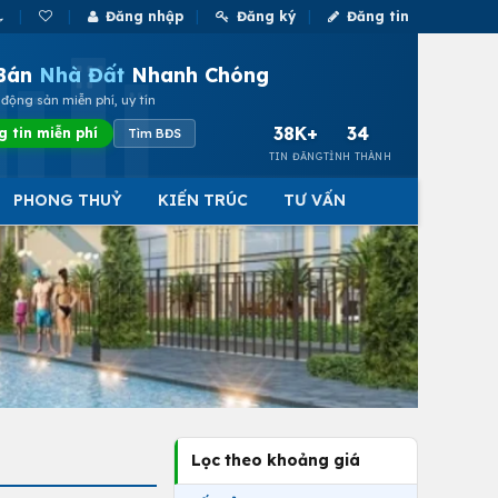
Đăng nhập
Đăng ký
Đăng tin
Bán
Nhà Đất
Nhanh Chóng
động sản miễn phí, uy tín
38K+
34
g tin miễn phí
Tìm BĐS
TIN ĐĂNG
TỈNH THÀNH
PHONG THUỶ
KIẾN TRÚC
TƯ VẤN
Lọc theo khoảng giá