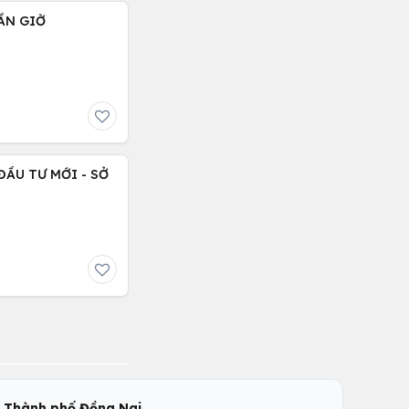
ẦN GIỜ
,
c
Thành phố Đồng Nai