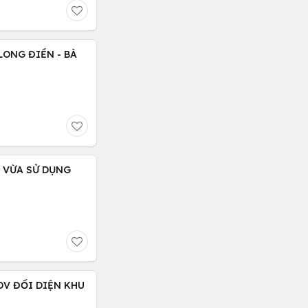
LONG ĐIỀN - BÀ
, VỪA SỬ DỤNG
DV ĐỐI DIỆN KHU