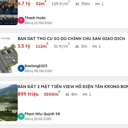
2
2
6.7 tỷ
·
52m
·
129 tr/m
·
30m
·
1
Thanh Hoàn
T
Đăng 25/06/2026
BAN DAT THO CU SO DO CHINH CHU SAN GIAO DICH
2
2
3.5 tỷ
·
112m
·
31 tr/m
·
5m
·
1
Baolong2023
B
Đăng 08/06/2026
BÁN ĐẤT 2 MẶT TIỀN VIEW HỒ ĐIỆN TÂN KRONG BO
2
899 triệu
·
5500m
·
8m
·
1
Phạm Như Quỳnh 98
P
Đăng 23/02/2026