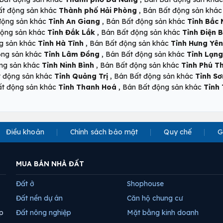
,
ất động sản khác
Thành phố Hải Phòng
Bán Bất động sản khá
,
động sản khác
Tỉnh An Giang
Bán Bất động sản khác
Tỉnh Bắc 
,
động sản khác
Tỉnh Đắk Lắk
Bán Bất động sản khác
Tỉnh Điện B
,
g sản khác
Tỉnh Hà Tĩnh
Bán Bất động sản khác
Tỉnh Hưng Yên
,
ộng sản khác
Tỉnh Lâm Đồng
Bán Bất động sản khác
Tỉnh Lạng
,
ng sản khác
Tỉnh Ninh Bình
Bán Bất động sản khác
Tỉnh Phú T
,
t động sản khác
Tỉnh Quảng Trị
Bán Bất động sản khác
Tỉnh Sơ
,
ất động sản khác
Tỉnh Thanh Hoá
Bán Bất động sản khác
Tỉnh
Điều khoản
Chính sách bảo mật
Quy chế
G
MUA BÁN NHÀ ĐẤT
Đất ở
Shophouse
Đất nền dự án
Căn hộ chung cư
p
Đất nông nghiệp
Mặt bằng kinh doanh