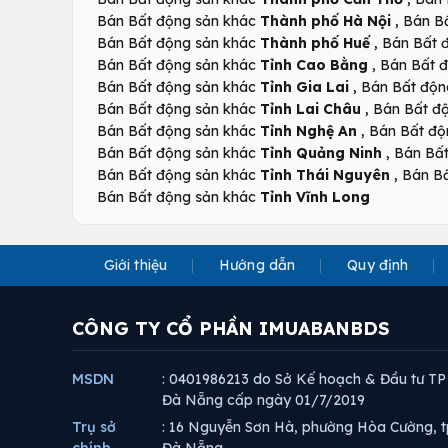
,
Bán Bất động sản khác
Thành phố Hà Nội
Bán B
,
Bán Bất động sản khác
Thành phố Huế
Bán Bất 
,
Bán Bất động sản khác
Tỉnh Cao Bằng
Bán Bất 
,
Bán Bất động sản khác
Tỉnh Gia Lai
Bán Bất độn
,
Bán Bất động sản khác
Tỉnh Lai Châu
Bán Bất đ
,
Bán Bất động sản khác
Tỉnh Nghệ An
Bán Bất độ
,
Bán Bất động sản khác
Tỉnh Quảng Ninh
Bán Bấ
,
Bán Bất động sản khác
Tỉnh Thái Nguyên
Bán B
Bán Bất động sản khác
Tỉnh Vĩnh Long
Giới thiệu
Hướng dẫn
Quy định
CÔNG TY CỔ PHẦN IMUABANBDS
MSDN
: 0401986213 do Sở Kế hoạch & Đầu tư TP
Đà Nẵng cấp ngày 01/7/2019
Trụ sở
: 16 Nguyễn Sơn Hà, phường Hòa Cường, t