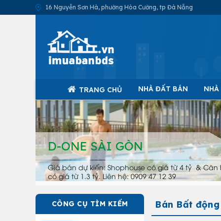
16 Nguyễn Sơn Hà, phường Hòa Cường, tp Đà Nẵng
NHÀ ĐẤT BÁN
NHÀ
TRANG CHỦ
D-ONE SÀI GÒN
Giá bán dự kiến: Shophouse có giá từ 4 tỷ & Căn 
có giá từ 1.3 tỷ. Liên hệ: 0909 47 12 39
Bán Bất động
CÔNG CỤ TÌM KIẾM