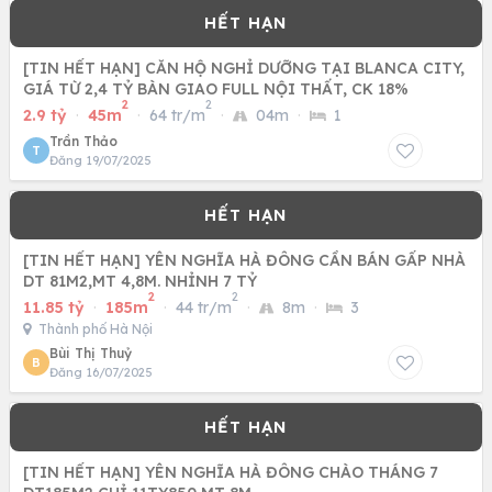
[TIN HẾT HẠN] CĂN HỘ NGHỈ DƯỠNG TẠI BLANCA CITY,
GIÁ TỪ 2,4 TỶ BÀN GIAO FULL NỘI THẤT, CK 18%
2
2
2.9 tỷ
·
45m
·
64 tr/m
·
04m
·
1
Trần Thảo
T
Đăng 19/07/2025
[TIN HẾT HẠN] YÊN NGHĨA HÀ ĐÔNG CẦN BÁN GẤP NHÀ
DT 81M2,MT 4,8M. NHỈNH 7 TỶ
2
2
11.85 tỷ
·
185m
·
44 tr/m
·
8m
·
3
Thành phố Hà Nội
Bùi Thị Thuỷ
B
Đăng 16/07/2025
[TIN HẾT HẠN] YÊN NGHĨA HÀ ĐÔNG CHÀO THÁNG 7