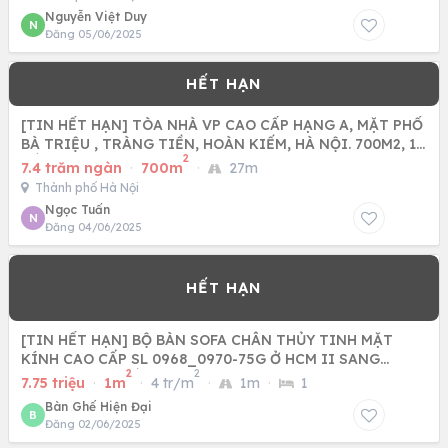
Nguyễn Việt Duy
N
Đăng 05/06/2025
[TIN HẾT HẠN] TÒA NHÀ VP CAO CẤP HẠNG A, MẶT PHỐ
BÀ TRIỆU , TRÀNG TIỀN, HOÀN KIẾM, HÀ NỘI. 700M2, 11
2
TẦNG, 740
7.4 trăm ngàn
·
700m
·
27m
Thành phố Hà Nội
Ngọc Tuấn
N
Đăng 04/06/2025
[TIN HẾT HẠN] BỘ BÀN SOFA CHÂN THỦY TINH MẶT
KÍNH CAO CẤP SL 0968_0970-75G Ở HCM II SANG
2
2
TRỌNG TINH TẾ HIỆN ĐẠI
7.75 triệu
·
1m
·
4 tr/m
·
1m
·
1
Bàn Ghế Hiện Đại
B
Đăng 02/06/2025