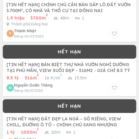
[TIN HẾT HẠN] CHÍNH CHỦ CẦN BÁN GẤP LÔ ĐẤT VƯỜN
3.700M², CÓ NHÀ VÀ THỔ CƯ TẠI ĐỒNG NAI
2
1.9 triệu
·
3700m
·
48m
·
1
Thành phố Đồng Nai
Thành Nhật
T
Đăng 05/07/2025
[TIN HẾT HẠN] BÁN BIỆT THỰ NHÀ VƯỜN NGHỈ DƯỠNG
TẠI PHÚ MÃN, VIEW SUỐI ĐẸP - 516M2 - GIÁ CHỈ 8.5 TỶ
2
2
8.5 tỷ
·
516m
·
16 tr/m
·
15.5m
Nguyễn Doãn Thắng
N
Đăng 03/07/2025
[TIN HẾT HẠN] ĐẤT ĐẸP LA NGÀ – SỔ RIÊNG, VIEW
CHILL, ĐƯỜNG Ô TÔ – CHÍNH CHỦ SANG NHƯỢNG
2
1 tỷ
·
1000m
·
20m
·
1