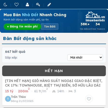
Mua Bán
Nhà Đất
Nhanh Chóng
Kênh bất động sản miễn phí, uy tín
38K+
34
+ Đăng tin miễn phí
Tìm BĐS
TIN ĐĂNG
TỈNH THÀNH
Bán Bất động sản khác
667 kết quả
Sắp xếp:
[TIN HẾT HẠN] GIỎ HÀNG SUẤT NGOẠI GIAO ĐẶC BIỆT,
CK 17%: TOWNHOUSE, BIỆT THỰ BIỂN, SỞ HỮU LÂU DÀI
2
2
15 tỷ
·
200m
·
61 tr/m
·
14m
·
3
Trần Thảo
T
Đăng 21/07/2025