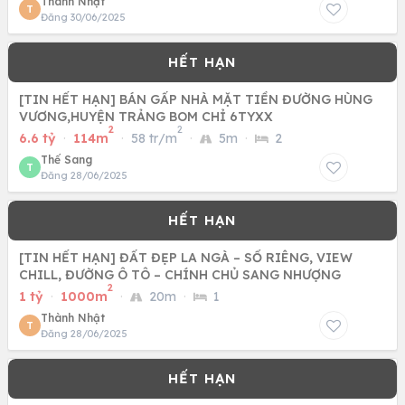
Thành Nhật
T
Đăng 30/06/2025
[TIN HẾT HẠN] BÁN GẤP NHÀ MẶT TIỀN ĐƯỜNG HÙNG
VƯƠNG,HUYỆN TRẢNG BOM CHỈ 6TYXX
2
2
6.6 tỷ
·
114m
·
58 tr/m
·
5m
·
2
Thế Sang
T
Đăng 28/06/2025
[TIN HẾT HẠN] ĐẤT ĐẸP LA NGÀ – SỔ RIÊNG, VIEW
CHILL, ĐƯỜNG Ô TÔ – CHÍNH CHỦ SANG NHƯỢNG
2
1 tỷ
·
1000m
·
20m
·
1
Thành Nhật
T
Đăng 28/06/2025