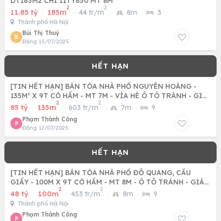
DT185M2 CHỈ 11TY850 MT 8M
2
2
11.85 tỷ
·
185m
·
44 tr/m
·
8m
·
3
Thành phố Hà Nội
Bùi Thị Thuỷ
B
Đăng 15/07/2025
[TIN HẾT HẠN] BÁN TÒA NHÀ PHỐ NGUYỄN HOÀNG -
135M² X 9T CÓ HẦM - MT 7M - VỈA HÈ Ô TÔ TRÁNH - GIÁ
2
2
85 TỶ
85 tỷ
·
135m
·
603 tr/m
·
7m
·
9
Phạm Thành Công
P
Đăng 12/07/2025
[TIN HẾT HẠN] BÁN TÒA NHÀ PHỐ ĐỖ QUANG, CẦU
GIẤY - 100M X 9T CÓ HẦM - MT 8M - Ô TÔ TRÁNH - GIÁ
2
2
48 TỶ
48 tỷ
·
100m
·
453 tr/m
·
8m
·
9
Thành phố Hà Nội
Phạm Thành Công
P