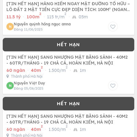
[TIN HẾT HẠN] HÀNG HIẾM NGAY MẶT ĐƯỜNG TỐ HỮU –
LÔ ĐẤT 2 MẶT TIỀN CỰC ĐẸP DIỆN TÍCH: 100M² (NGANG
2
2
5M)
11.5 tỷ
·
100m
·
115 tr/m
·
05m
Nguyễn quỳnh hồng ngọc anna
N
Đăng 11/06/2025
[TIN HẾT HẠN] SANG NHƯỢNG MẶT BẰNG SẢNH - 40M2
- 60TR/THÁNG - 19 CHẢ CÁ, HOÀN KIẾM, HÀ NỘI
2
2
60 ngàn
·
40m
·
1.500/m
·
1m
Thành phố Hà Nội
Nguyễn Việt Duy
N
Đăng 05/06/2025
[TIN HẾT HẠN] SANG NHƯỢNG MẶT BẰNG SẢNH - 40M2
- 60TR/THÁNG - 19 CHẢ CÁ, HOÀN KIẾM, HÀ NỘI
2
2
60 ngàn
·
40m
·
1.500/m
·
1m
Thành phố Hà Nội