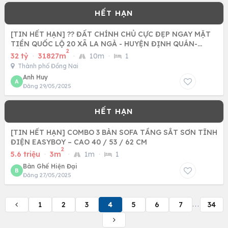
[TIN HẾT HẠN] ?? ĐẤT CHÍNH CHỦ CỰC ĐẸP NGAY MẶT
TIỀN QUỐC LỘ 20 XÃ LA NGÀ - HUYỆN ĐỊNH QUÁN-
2
ĐỒNG NAI ?
32 tỷ
·
31827m
·
10m
·
1
Thành phố Đồng Nai
Anh Huy
A
Đăng 29/05/2025
[TIN HẾT HẠN] COMBO 3 BÀN SOFA TẦNG SẮT SƠN TĨNH
ĐIỆN EASYBOY – CAO 40 / 53 / 62 CM
2
5.6 triệu
·
3m
·
1m
·
1
Bàn Ghế Hiện Đại
B
Đăng 27/05/2025
1
2
3
4
5
6
7
34
...