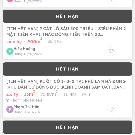
Đăng 10/07/2025
[TIN HẾT HẠN] ? CẮT LỖ SÂU 500 TRIỆU – SIÊU PHẨM 2
MẶT TIỀN KHAI THÁC DÒNG TIỀN TRÊN 20
2
TRIỆU/THÁNG
Liên hệ
·
900m
·
18m
Hiếu Hoàng
H
Đăng 10/07/2025
[TIN HẾT HẠN] KI ỐT CÓ 1- 0- 2 TẠI PHÚ LÃM HÀ ĐÔNG
,KHU DÂN CƯ ĐÔNG ĐÚC ,KINH DOANH SẦM UẤT ,DÂN
2
2
TRÍ CAO GẦN CÁC
2.6 tỷ
·
33m
·
75 tr/m
·
4m
·
1
Thành phố Hà Nội
Phạm Thị Hân
P
Đăng 08/07/2025