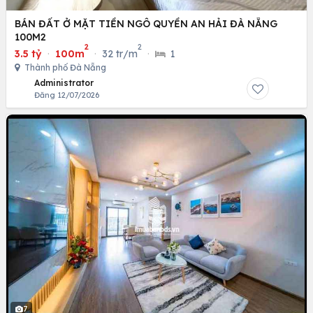
BÁN ĐẤT Ở MẶT TIỀN NGÔ QUYỀN AN HẢI ĐÀ NẴNG
100M2
2
2
3.5 tỷ
·
100m
·
32 tr/m
·
1
Thành phố Đà Nẵng
Administrator
Đăng 12/07/2026
7