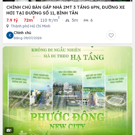
CHÍNH CHỦ BÁN GẤP NHÀ 2MT 3 TẦNG 6PN, ĐƯỜNG XE
HƠI TẠI ĐƯỜNG SỐ 11, BÌNH TÂN
2
2
7.9 tỷ
·
72m
·
110 tr/m
·
5m
·
6
Thành phố Hồ Chí Minh
Chính chủ
C
Đăng 09/07/2026
3