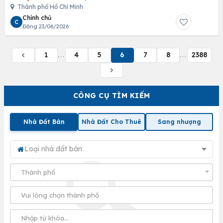
Thành phố Hồ Chí Minh
Chính chủ
C
Đăng 23/06/2026
1
4
5
6
7
8
2388
...
...
CÔNG CỤ TÌM KIẾM
Nhà Đất Bán
Nhà Đất Cho Thuê
Sang nhượng
Loại nhà đất bán