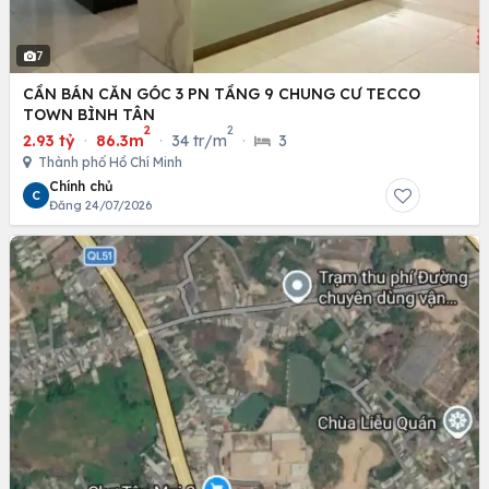
7
CẦN BÁN CĂN GÓC 3 PN TẦNG 9 CHUNG CƯ TECCO
TOWN BÌNH TÂN
2
2
2.93 tỷ
·
86.3m
·
34 tr/m
·
3
Thành phố Hồ Chí Minh
Chính chủ
C
Đăng 24/07/2026