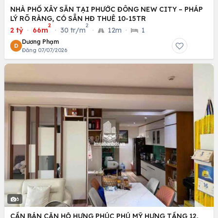
NHÀ PHỐ XÂY SẴN TẠI PHƯỚC ĐÔNG NEW CITY – PHÁP
LÝ RÕ RÀNG, CÓ SẴN HĐ THUÊ 10-15TR
2
2
2 tỷ
·
66m
·
30 tr/m
·
12m
·
1
Dương Phạm
D
Đăng 07/07/2026
6
CẦN BÁN CĂN HỘ HƯNG PHÚC PHÚ MỸ HƯNG TẦNG 12,