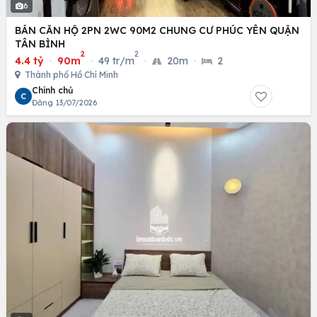
6
BÁN CĂN HỘ 2PN 2WC 90M2 CHUNG CƯ PHÚC YÊN QUẬN
TÂN BÌNH
2
2
4.4 tỷ
·
90m
·
49 tr/m
·
20m
·
2
Thành phố Hồ Chí Minh
Chính chủ
C
Đăng 13/07/2026