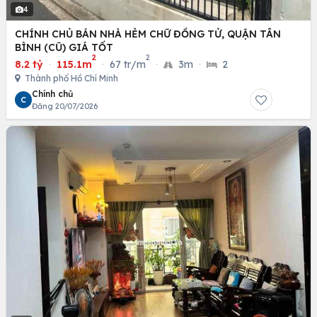
4
CHÍNH CHỦ BÁN NHÀ HẺM CHỮ ĐỒNG TỬ, QUẬN TÂN
BÌNH (CŨ) GIÁ TỐT
2
2
8.2 tỷ
·
115.1m
·
67 tr/m
·
3m
·
2
Thành phố Hồ Chí Minh
Chính chủ
C
Đăng 20/07/2026