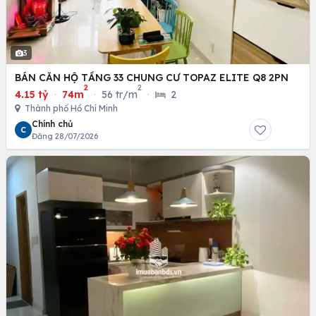
3
BÁN CĂN HỘ TẦNG 33 CHUNG CƯ TOPAZ ELITE Q8 2PN
2
2
4.15 tỷ
·
74m
·
56 tr/m
·
2
Thành phố Hồ Chí Minh
Chính chủ
C
Đăng 28/07/2026