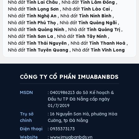
,
,
Nhà đất
Tỉnh Lai Châu
Nhà đất
Tỉnh Lâm Đồng
,
,
Nhà đất
Tỉnh Lạng Sơn
Nhà đất
Tỉnh Lào Cai
,
,
Nhà đất
Tỉnh Nghệ An
Nhà đất
Tỉnh Ninh Bình
,
,
Nhà đất
Tỉnh Phú Thọ
Nhà đất
Tỉnh Quảng Ngãi
,
,
Nhà đất
Tỉnh Quảng Ninh
Nhà đất
Tỉnh Quảng Trị
,
,
Nhà đất
Tỉnh Sơn La
Nhà đất
Tỉnh Tây Ninh
,
,
Nhà đất
Tỉnh Thái Nguyên
Nhà đất
Tỉnh Thanh Hoá
,
Nhà đất
Tỉnh Tuyên Quang
Nhà đất
Tỉnh Vĩnh Long
CÔNG TY CỔ PHẦN IMUABANBDS
MSDN
: 0401986213 do Sở Kế hoạch &
Đầu tư TP Đà Nẵng cấp ngày
01/7/2019
Trụ sở
: 16 Nguyễn Sơn Hà, phường Hòa
chính
Cường, tp Đà Nẵng
Điện thoại
: 0935373173
Website
: www.imuabanbds.vn