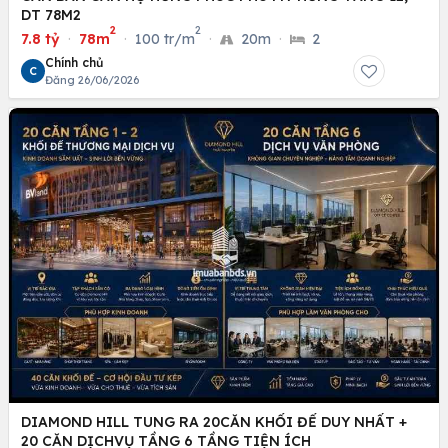
DT 78M2
2
2
7.8 tỷ
·
78m
·
100 tr/m
·
20m
·
2
Chính chủ
C
Đăng 26/06/2026
DIAMOND HILL TUNG RA 20CĂN KHỐI ĐẾ DUY NHẤT +
20 CĂN DỊCHVỤ TẦNG 6 TẦNG TIỆN ÍCH