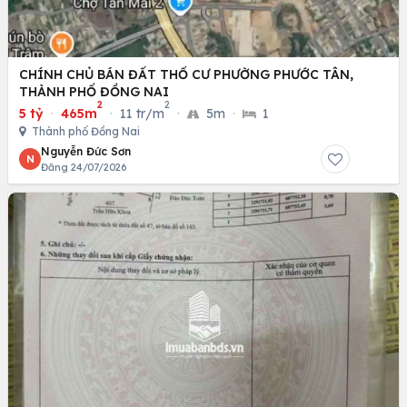
CHÍNH CHỦ BÁN ĐẤT THỔ CƯ PHƯỜNG PHƯỚC TÂN,
THÀNH PHỐ ĐỒNG NAI
2
2
5 tỷ
·
465m
·
11 tr/m
·
5m
·
1
Thành phố Đồng Nai
Nguyễn Đức Sơn
N
Đăng 24/07/2026