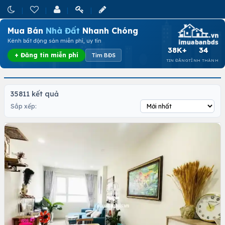
Mua Bán
Nhà Đất
Nhanh Chóng
Kênh bất động sản miễn phí, uy tín
38K+
34
+ Đăng tin miễn phí
Tìm BĐS
TIN ĐĂNG
TỈNH THÀNH
35811 kết quả
Sắp xếp: