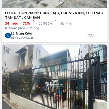
LÔ ĐẤT HƠN 700M2 HƯNG ĐẠO, DƯƠNG KINH, Ô TÔ VÀO
TẬN ĐẤT , CẦN BÁN
2
2
24 triệu
·
710m
·
33.803/m
·
4m
Thành phố Hải Phòng
Lê Trung Kiên
L
Đăng 23/07/2026