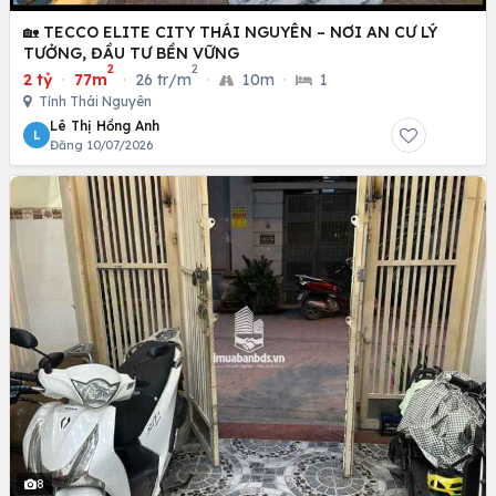
🏡 TECCO ELITE CITY THÁI NGUYÊN – NƠI AN CƯ LÝ
TƯỞNG, ĐẦU TƯ BỀN VỮNG
2
2
2 tỷ
·
77m
·
26 tr/m
·
10m
·
1
Tỉnh Thái Nguyên
Lê Thị Hồng Anh
L
Đăng 10/07/2026
8