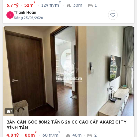
2
2
6.7 tỷ
·
52m
·
129 tr/m
·
30m
·
1
Thanh Hoàn
T
Đăng 25/06/2026
7
BÁN CĂN GÓC 80M2 TẦNG 26 CC CAO CẤP AKARI CITY
BÌNH TÂN
2
2
4.8 tỷ
·
80m
·
60 tr/m
·
40m
·
2