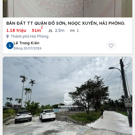
BÁN ĐẤT TT QUẬN ĐỒ SƠN, NGỌC XUYÊN, HẢI PHÒNG.
2
1.18 triệu
·
51m
·
2.5m
·
1
Thành phố Hải Phòng
Lê Trung Kiên
L
Đăng 23/07/2026