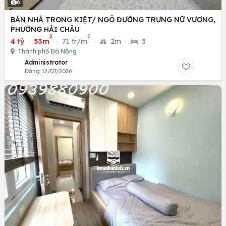
6
BÁN NHÀ TRONG KIỆT/ NGÕ ĐƯỜNG TRƯNG NỮ VƯƠNG,
PHƯỜNG HẢI CHÂU
2
2
4 tỷ
·
53m
·
71 tr/m
·
2m
·
3
Thành phố Đà Nẵng
Administrator
Đăng 12/07/2026