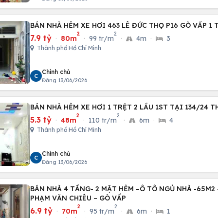
BÁN NHÀ HẺM XE HƠI 463 LÊ ĐỨC THỌ P16 GÒ VẤP 1 
2
2
7.9 tỷ
·
80m
·
99 tr/m
·
4m
·
3
Thành phố Hồ Chí Minh
Chính chủ
C
Đăng 13/06/2026
BÁN NHÀ HẺM XE HƠI 1 TRỆT 2 LẦU 1ST TẠI 134/24 T
2
2
5.3 tỷ
·
48m
·
110 tr/m
·
6m
·
4
Thành phố Hồ Chí Minh
Chính chủ
C
Đăng 13/06/2026
BÁN NHÀ 4 TẦNG- 2 MẶT HẺM –Ô TÔ NGỦ NHÀ -65M2 –
PHẠM VĂN CHIÊU – GÒ VẤP
2
2
6.9 tỷ
·
70m
·
95 tr/m
·
6m
·
1