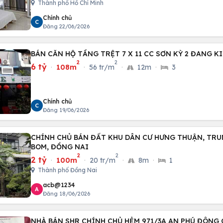
Thành phố Hồ Chí Minh
Chính chủ
C
Đăng 22/06/2026
BÁN CĂN HỘ TẦNG TRỆT 7 X 11 CC SƠN KỲ 2 ĐANG K
2
2
6 tỷ
·
108m
·
56 tr/m
·
12m
·
3
Chính chủ
C
Đăng 19/06/2026
CHÍNH CHỦ BÁN ĐẤT KHU DÂN CƯ HƯNG THUẬN, TR
BOM, ĐỒNG NAI
2
2
2 tỷ
·
100m
·
20 tr/m
·
8m
·
1
Thành phố Đồng Nai
acb@1234
A
Đăng 18/06/2026
NHÀ BÁN SHR CHÍNH CHỦ HẺM 971/3A AN PHÚ ĐÔNG Q