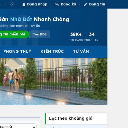
Đăng nhập
Đăng ký
Đăng tin
Bán
Nhà Đất
Nhanh Chóng
động sản miễn phí, uy tín
38K+
34
g tin miễn phí
Tìm BĐS
TIN ĐĂNG
TỈNH THÀNH
PHONG THUỶ
KIẾN TRÚC
TƯ VẤN
Lọc theo khoảng giá