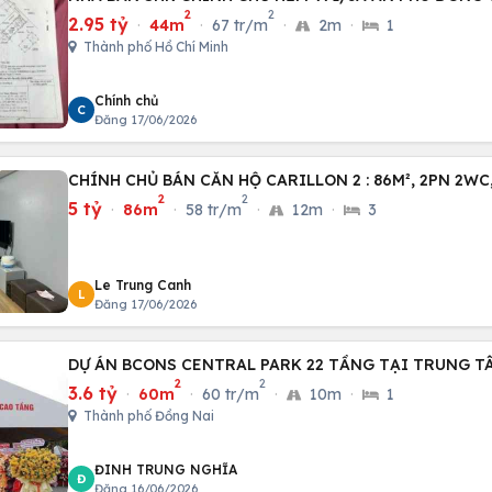
2
2
2.95 tỷ
·
44m
·
67 tr/m
·
2m
·
1
Thành phố Hồ Chí Minh
Chính chủ
C
Đăng 17/06/2026
CHÍNH CHỦ BÁN CĂN HỘ CARILLON 2 : 86M², 2PN 2
2
2
5 tỷ
·
86m
·
58 tr/m
·
12m
·
3
Le Trung Canh
L
Đăng 17/06/2026
DỰ ÁN BCONS CENTRAL PARK 22 TẦNG TẠI TRUNG TÂ
2
2
3.6 tỷ
·
60m
·
60 tr/m
·
10m
·
1
Thành phố Đồng Nai
ĐINH TRUNG NGHĨA
Đ
Đăng 16/06/2026