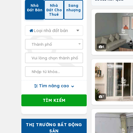
Nhà
Nhà
Sang
Đất Bán
Đất Cho
nhượng
Thuê
Loại nhà đất bán
4
Tìm nâng cao
7
THỊ TRƯỜNG BẤT ĐỘNG
SẢN