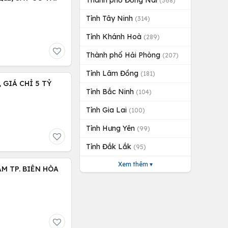
Thành phố Đồng Nai
(368)
Tỉnh Tây Ninh
(314)
Tỉnh Khánh Hoà
(289)
Thành phố Hải Phòng
(207)
Tỉnh Lâm Đồng
(181)
WC, GIÁ CHỈ 5 TỶ
Tỉnh Bắc Ninh
(104)
Tỉnh Gia Lai
(100)
Tỉnh Hưng Yên
(99)
Tỉnh Đắk Lắk
(95)
Xem thêm ▾
M TP. BIÊN HÒA