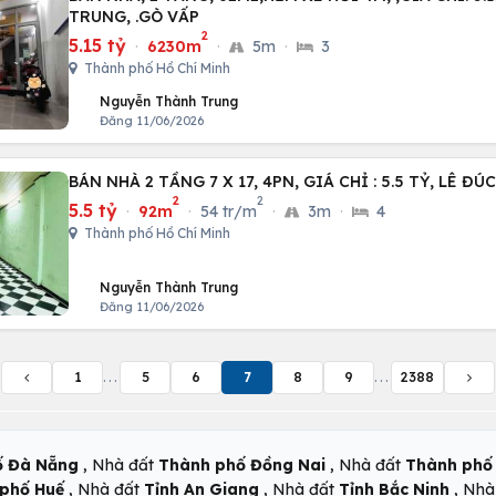
TRUNG, .GÒ VẤP
2
5.15 tỷ
·
6230m
·
5m
·
3
Thành phố Hồ Chí Minh
Nguyễn Thành Trung
Đăng 11/06/2026
BÁN NHÀ 2 TẦNG 7 X 17, 4PN, GIÁ CHỈ : 5.5 TỶ, LÊ ĐÚ
2
2
5.5 tỷ
·
92m
·
54 tr/m
·
3m
·
4
Thành phố Hồ Chí Minh
Nguyễn Thành Trung
Đăng 11/06/2026
1
...
5
6
7
8
9
...
2388
,
,
ố Đà Nẵng
Nhà đất
Thành phố Đồng Nai
Nhà đất
Thành phố 
,
,
,
phố Huế
Nhà đất
Tỉnh An Giang
Nhà đất
Tỉnh Bắc Ninh
Nhà