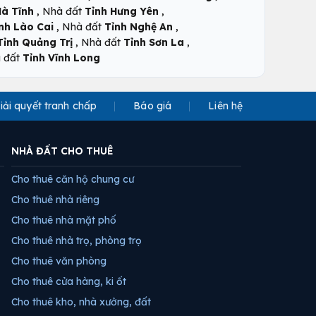
,
,
Hà Tĩnh
Nhà đất
Tỉnh Hưng Yên
,
,
nh Lào Cai
Nhà đất
Tỉnh Nghệ An
,
,
Tỉnh Quảng Trị
Nhà đất
Tỉnh Sơn La
 đất
Tỉnh Vĩnh Long
iải quyết tranh chấp
Báo giá
Liên hệ
NHÀ ĐẤT CHO THUÊ
Cho thuê căn hộ chung cư
Cho thuê nhà riêng
Cho thuê nhà mặt phố
Cho thuê nhà trọ, phòng trọ
Cho thuê văn phòng
Cho thuê cửa hàng, ki ốt
Cho thuê kho, nhà xưởng, đất