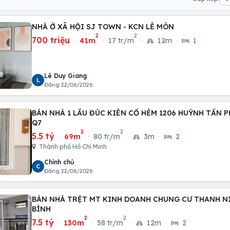
NHÀ Ở XÃ HỘI SJ TOWN - KCN LỄ MÔN
2
2
700 triệu
·
41m
·
17 tr/m
·
12m
·
1
Lê Duy Giang
L
Đăng 22/06/2026
BÁN NHÀ 1 LẦU ĐÚC KIÊN CỐ HẺM 1206 HUỲNH TẤN PH
Q7
2
2
5.5 tỷ
·
69m
·
80 tr/m
·
3m
·
2
Thành phố Hồ Chí Minh
Chính chủ
C
Đăng 22/06/2026
BÁN NHÀ TRỆT MT KINH DOANH CHUNG CƯ THANH NI
BÌNH
2
2
7.5 tỷ
·
130m
·
58 tr/m
·
12m
·
2