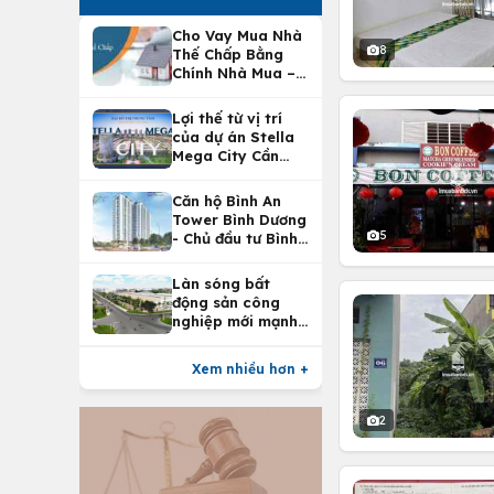
Cho Vay Mua Nhà
8
Thế Chấp Bằng
Chính Nhà Mua –
Lợi Ích Vay Mua
Nhà Tại
Lợi thế từ vị trí
Vietcombank
của dự án Stella
Mega City Cần
Thơ
Căn hộ Bình An
Tower Bình Dương
5
- Chủ đầu tư Bình
An Land
Làn sóng bất
động sản công
nghiệp mới mạnh
nhất 25 năm
Xem nhiều hơn +
2