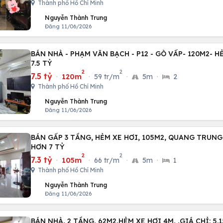
Thành phố Hồ Chí Minh
Nguyễn Thành Trung
Đăng 11/06/2026
BÁN NHÀ - PHẠM VĂN BẠCH - P12 - GÒ VẤP- 120M2- HẺ
7.5 TỶ
2
2
7.5 tỷ
·
120m
·
59 tr/m
·
5m
·
2
Thành phố Hồ Chí Minh
Nguyễn Thành Trung
Đăng 11/06/2026
BÁN GẤP 3 TẦNG, HẺM XE HƠI, 105M2, QUANG TRUNG, 
HƠN 7 TỶ
2
2
7.3 tỷ
·
105m
·
66 tr/m
·
5m
·
1
Thành phố Hồ Chí Minh
Nguyễn Thành Trung
Đăng 11/06/2026
BÁN NHÀ, 2 TẦNG, 62M2,HẺM XE HƠI 4M, ,GIÁ CHỈ: 5