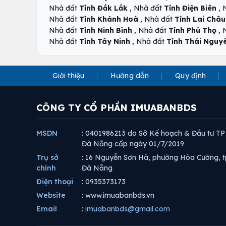
,
,
Nhà đất
Tỉnh Đắk Lắk
Nhà đất
Tỉnh Điện Biên
,
Nhà đất
Tỉnh Khánh Hoà
Nhà đất
Tỉnh Lai Châu
,
,
Nhà đất
Tỉnh Ninh Bình
Nhà đất
Tỉnh Phú Thọ
,
Nhà đất
Tỉnh Tây Ninh
Nhà đất
Tỉnh Thái Nguy
Giới thiệu
Hướng dẫn
Quy định
CÔNG TY CỔ PHẦN IMUABANBDS
MSDN
: 0401986213 do Sở Kế hoạch & Đầu tư TP
Đà Nẵng cấp ngày 01/7/2019
Trụ sở
: 16 Nguyễn Sơn Hà, phường Hòa Cường, t
chính
Đà Nẵng
Điện thoại
: 0935373173
Website
: www.imuabanbds.vn
Email
:
imuabanbds@gmail.com