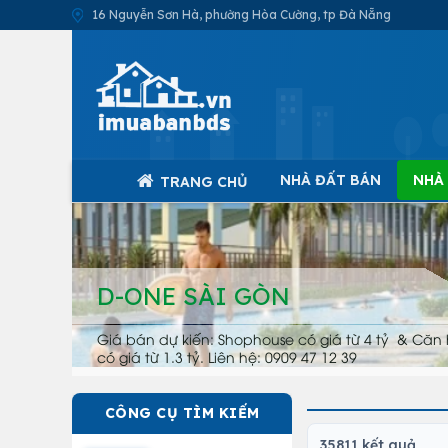
16 Nguyễn Sơn Hà, phường Hòa Cường, tp Đà Nẵng
NHÀ ĐẤT BÁN
NHÀ
TRANG CHỦ
D-ONE SÀI GÒN
Giá bán dự kiến: Shophouse có giá từ 4 tỷ & Căn 
có giá từ 1.3 tỷ. Liên hệ: 0909 47 12 39
CÔNG CỤ TÌM KIẾM
35811 kết quả