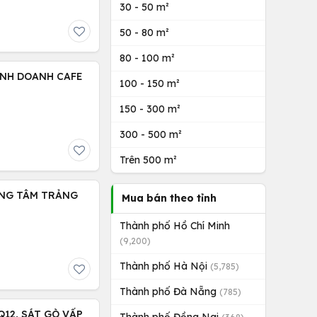
30 - 50 m²
50 - 80 m²
80 - 100 m²
INH DOANH CAFE
100 - 150 m²
150 - 300 m²
300 - 500 m²
Trên 500 m²
UNG TÂM TRẢNG
Mua bán theo tỉnh
Thành phố Hồ Chí Minh
(9,200)
Thành phố Hà Nội
(5,785)
Thành phố Đà Nẵng
(785)
12, SÁT GÒ VẤP