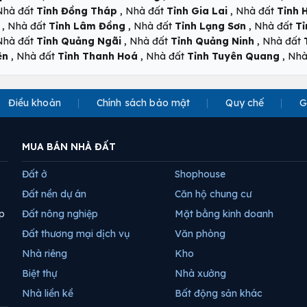
,
,
Nhà đất
Tỉnh Đồng Tháp
Nhà đất
Tỉnh Gia Lai
Nhà đất
Tỉnh 
,
,
,
Nhà đất
Tỉnh Lâm Đồng
Nhà đất
Tỉnh Lạng Sơn
Nhà đất
Tỉ
,
,
Nhà đất
Tỉnh Quảng Ngãi
Nhà đất
Tỉnh Quảng Ninh
Nhà đất
,
,
,
ên
Nhà đất
Tỉnh Thanh Hoá
Nhà đất
Tỉnh Tuyên Quang
Nhà
Điều khoản
Chính sách bảo mật
Quy chế
G
MUA BÁN NHÀ ĐẤT
Đất ở
Shophouse
Đất nền dự án
Căn hộ chung cư
p
Đất nông nghiệp
Mặt bằng kinh doanh
Đất thương mại dịch vụ
Văn phòng
Nhà riêng
Kho
Biệt thự
Nhà xưởng
Nhà liền kề
Bất động sản khác