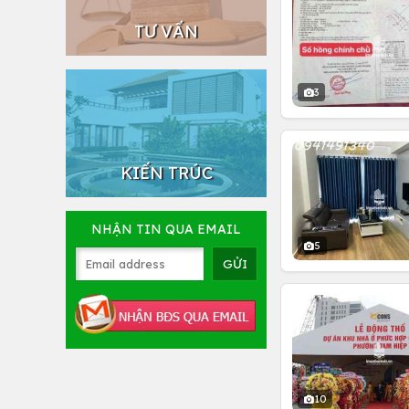
TƯ VẤN
3
KIẾN TRÚC
NHẬN TIN QUA EMAIL
5
10