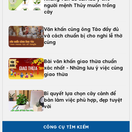
người mệnh Thủy muốn trồng
cây
Văn khấn cúng ông Táo đầy đủ
và cách chuẩn bị cho nghi lễ thờ
cúng
Bài văn khấn giao thừa chuẩn
xác nhất - Những lưu ý việc cúng
giao thừa
Bí quyết lựa chọn cây cảnh để
bàn làm việc phù hợp, đẹp tuyệt
vời
CÔNG CỤ TÌM KIẾM