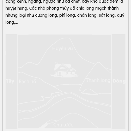
cồng kềnh, ngang, ngược như cá chết, cây khô được xem là
huyệt hung. Các nhà phong thủy đã chia long mạch thành
những loại như cường long, phì long, chân long, sát long, quý
long,…