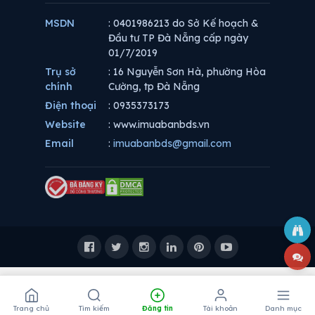
MSDN
: 0401986213 do Sở Kế hoạch &
Đầu tư TP Đà Nẵng cấp ngày
01/7/2019
Trụ sở
: 16 Nguyễn Sơn Hà, phường Hòa
chính
Cường, tp Đà Nẵng
Điện thoại
: 0935373173
Website
: www.imuabanbds.vn
Email
:
imuabanbds@gmail.com
Trang chủ
Tìm kiếm
Đăng tin
Tài khoản
Danh mục