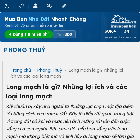
Mua Bán
Nhà Đất
Nhanh Chóng
Kênh bất động sản miễn phí, uy tín
38K+
34
+ Đăng tin miễn phí
Tìm BĐS
TIN ĐĂNG
TỈNH THÀNH
PHONG THUỶ
Trang chủ
›
Phong Thuỷ
›
Long mạch là gì? Những lợi
ích và các loại long mạch
Long mạch là gì? Những lợi ích và các
loại long mạch
Khi chuẩn bị xây nhà người ta thường lựa chọn một địa điểm
tốt bằng cách xem mạch đất. Đây là điều rất quan trọng bởi
vì trong đất có khí và nước nên ảnh hưởng rất lớn đến cuộc
sống của con người. Bên cạnh đó, nếu bạn sống trên long
mạch mà không biết mà vô tình hủy đi long mạch sẽ làm gia