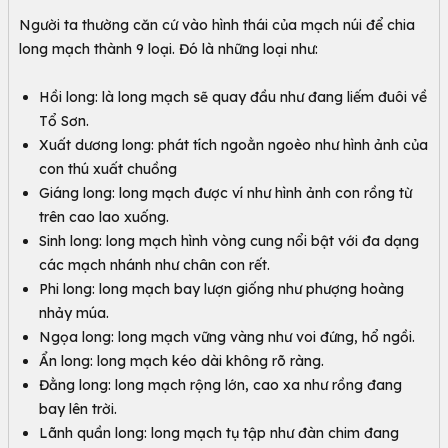
Người ta thường căn cứ vào hình thái của mạch núi để chia
long mạch thành 9 loại. Đó là những loại như:
Hồi long: là long mạch sẽ quay đầu như đang liếm đuôi về
Tổ Sơn.
Xuất dương long: phát tích ngoằn ngoèo như hình ảnh của
con thú xuất chuồng
Giáng long: long mạch được ví như hình ảnh con rồng từ
trên cao lao xuống.
Sinh long: long mạch hình vòng cung nổi bật với đa dạng
các mạch nhánh như chân con rết.
Phi long: long mạch bay lượn giống như phượng hoàng
nhảy múa.
Ngọa long: long mạch vững vàng như voi đứng, hổ ngồi.
Ẩn long: long mạch kéo dài không rõ ràng.
Đằng long: long mạch rộng lớn, cao xa như rồng đang
bay lên trời.
Lãnh quần long: long mạch tụ tập như đàn chim đang