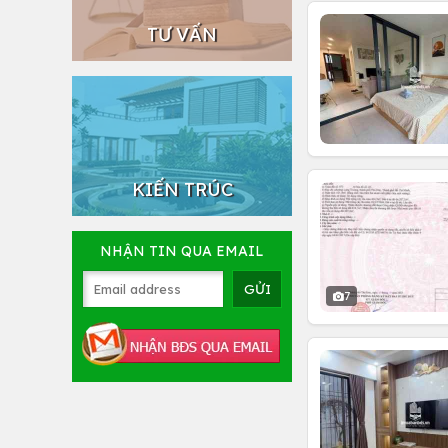
TƯ VẤN
KIẾN TRÚC
NHẬN TIN QUA EMAIL
7