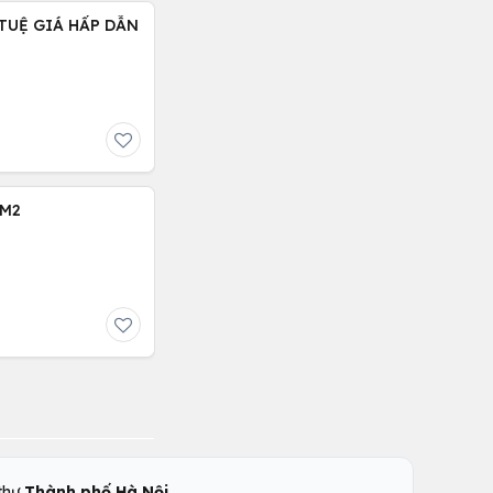
TUỆ GIÁ HẤP DẪN
0M2
,
 thự
Thành phố Hà Nội