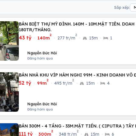
Sắp xếp:
BÁN BIỆT THỰ MỸ ĐÌNH. 140M - 10M.MẶT TIÊN. DOAH
180TR/THÁNG.
2
2
43 tỷ
·
140m
·
277 tr/m
·
15m
·
1
Nguyễn Đức Hải
Đăng hôm qua
BÁN NHÀ KHU VÍP HÀM NGHI 99M - KINH DOANH VÔ 
2
2
52 tỷ
·
99m
·
495 tr/m
·
15m
·
4
Nguyễn Đức Hải
Đăng hôm qua
BÁN 300M - 4 TẦNG - 33M.MẶT TIỀN. ( CIPUTRA ) TÂY
2
2
111 tỷ
·
300m
·
348 tr/m
·
15m
·
6