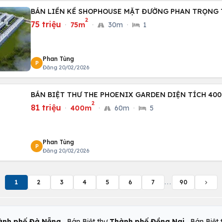
BÁN LIỀN KỀ SHOPHOUSE MẶT ĐƯỜNG PHAN TRỌNG 
2
75 triệu
·
75m
·
30m
·
1
Phan Tùng
P
Đăng 20/02/2026
BÁN BIỆT THƯ THE PHOENIX GARDEN DIỆN TÍCH 40
2
81 triệu
·
400m
·
60m
·
5
Phan Tùng
P
Đăng 20/02/2026
1
2
3
4
5
6
7
...
90
,
,
ành phố Đà Nẵng
Bán Biệt thự
Thành phố Đồng Nai
Bán Biệt