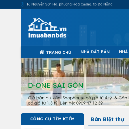
16 Nguyễn Sơn Hà, phường Hòa Cường, tp Đà Nẵng
NHÀ ĐẤT BÁN
NHÀ
TRANG CHỦ
D-ONE SÀI GÒN
Giá bán dự kiến: Shophouse có giá từ 4 tỷ & Căn 
có giá từ 1.3 tỷ. Liên hệ: 0909 47 12 39
Bán Biệt thự
CÔNG CỤ TÌM KIẾM