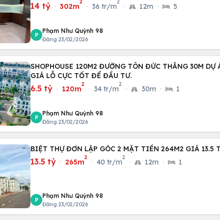
2
2
14 tỷ
·
302m
·
36 tr/m
·
12m
·
5
Phạm Như Quỳnh 98
P
Đăng 23/02/2026
SHOPHOUSE 120M2 ĐƯỜNG TÔN ĐỨC THẮNG 30M DỰ 
GIÁ LỖ CỰC TỐT ĐỂ ĐẦU TƯ.
2
2
6.5 tỷ
·
120m
·
34 tr/m
·
30m
·
1
Phạm Như Quỳnh 98
P
Đăng 23/02/2026
BIỆT THỰ ĐƠN LẬP GÓC 2 MẶT TIỀN 264M2 GIÁ 13.5 
2
2
13.5 tỷ
·
265m
·
40 tr/m
·
12m
·
1
Phạm Như Quỳnh 98
P
Đăng 23/02/2026