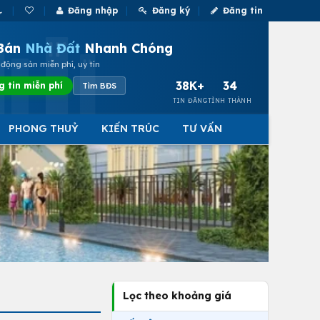
Đăng nhập
Đăng ký
Đăng tin
Bán
Nhà Đất
Nhanh Chóng
động sản miễn phí, uy tín
38K+
34
g tin miễn phí
Tìm BĐS
TIN ĐĂNG
TỈNH THÀNH
PHONG THUỶ
KIẾN TRÚC
TƯ VẤN
Lọc theo khoảng giá