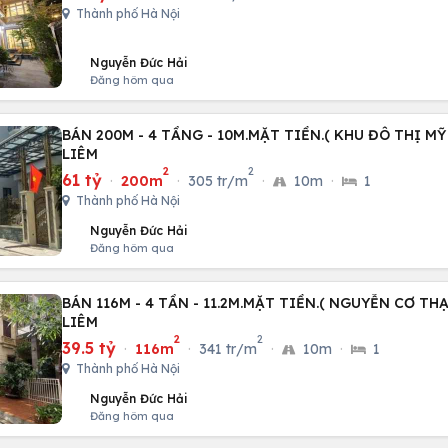
Thành phố Hà Nội
Nguyễn Đức Hải
Đăng hôm qua
BÁN 200M - 4 TẦNG - 10M.MẶT TIỀN.( KHU ĐÔ THỊ MỸ
LIÊM
2
2
61 tỷ
·
200m
·
305 tr/m
·
10m
·
1
Thành phố Hà Nội
Nguyễn Đức Hải
Đăng hôm qua
BÁN 116M - 4 TẦN - 11.2M.MẶT TIỀN.( NGUYỄN CƠ TH
LIÊM
2
2
39.5 tỷ
·
116m
·
341 tr/m
·
10m
·
1
Thành phố Hà Nội
Nguyễn Đức Hải
Đăng hôm qua