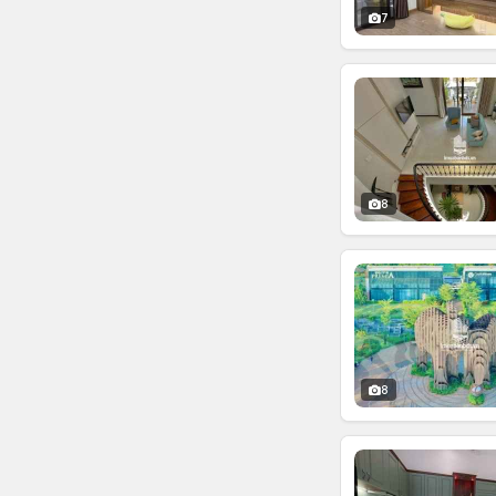
7
8
8