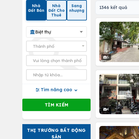
Nhà
Nhà
Sang
1346 kết quả
Đất Bán
Đất Cho
nhượng
Thuê
Biệt thự
5
Tìm nâng cao
4
THỊ TRƯỜNG BẤT ĐỘNG
SẢN