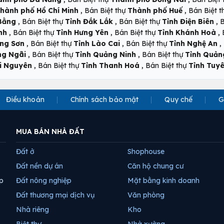
,
,
hành phố Hồ Chí Minh
Bán Biệt thự
Thành phố Huế
Bán Biệt 
,
,
,
Bằng
Bán Biệt thự
Tỉnh Đắk Lắk
Bán Biệt thự
Tỉnh Điện Biên
B
,
,
,
nh
Bán Biệt thự
Tỉnh Hưng Yên
Bán Biệt thự
Tỉnh Khánh Hoà
,
,
,
ạng Sơn
Bán Biệt thự
Tỉnh Lào Cai
Bán Biệt thự
Tỉnh Nghệ An
,
,
ng Ngãi
Bán Biệt thự
Tỉnh Quảng Ninh
Bán Biệt thự
Tỉnh Quảng
,
,
i Nguyên
Bán Biệt thự
Tỉnh Thanh Hoá
Bán Biệt thự
Tỉnh Tuy
Điều khoản
Chính sách bảo mật
Quy chế
G
MUA BÁN NHÀ ĐẤT
Đất ở
Shophouse
Đất nền dự án
Căn hộ chung cư
p
Đất nông nghiệp
Mặt bằng kinh doanh
Đất thương mại dịch vụ
Văn phòng
Nhà riêng
Kho