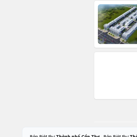
,
Bán Biệt thự
Thành phố Cần Thơ
Bán Biệt thự
Th