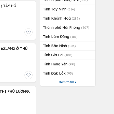
Thành phố Đồng Nai
(368)
BÁN 58M - 8 TẦNG - 4M.MẶT TIỀN.( TRỊNH CÔNG SƠN ) TÂY HỒ
Tỉnh Tây Ninh
(314)
Tỉnh Khánh Hoà
(289)
Thành phố Hải Phòng
(207)
Tỉnh Lâm Đồng
(181)
Tỉnh Bắc Ninh
(104)
621.9M2 Ở THỦ
Tỉnh Gia Lai
(100)
Tỉnh Hưng Yên
(99)
Tỉnh Đắk Lắk
(95)
Xem thêm ▾
THỊ PHÚ LƯƠNG,