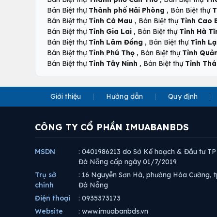
,
Bán Biệt thự
Thành phố Hải Phòng
Bán Biệt thự
T
,
Bán Biệt thự
Tỉnh Cà Mau
Bán Biệt thự
Tỉnh Cao 
,
Bán Biệt thự
Tỉnh Gia Lai
Bán Biệt thự
Tỉnh Hà Tĩ
,
Bán Biệt thự
Tỉnh Lâm Đồng
Bán Biệt thự
Tỉnh L
,
Bán Biệt thự
Tỉnh Phú Thọ
Bán Biệt thự
Tỉnh Quả
,
Bán Biệt thự
Tỉnh Tây Ninh
Bán Biệt thự
Tỉnh Thá
Giới thiệu
Hướng dẫn
Quy định
CÔNG TY CỔ PHẦN IMUABANBDS
MSDN
: 0401986213 do Sở Kế hoạch & Đầu tư TP
Đà Nẵng cấp ngày 01/7/2019
Trụ sở
: 16 Nguyễn Sơn Hà, phường Hòa Cường, t
chính
Đà Nẵng
Điện thoại
: 0935373173
Website
: www.imuabanbds.vn