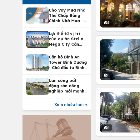
Cho Vay Mua Nhà
Thế Chấp Bằng
Chính Nhà Mua –
5
Lợi Ích Vay Mua
Nhà Tại
Lợi thế từ vị trí
Vietcombank
của dự án Stella
Mega City Cần
Thơ
Căn hộ Bình An
Tower Bình Dương
- Chủ đầu tư Bình
An Land
5
Làn sóng bất
động sản công
nghiệp mới mạnh
nhất 25 năm
Xem nhiều hơn +
4