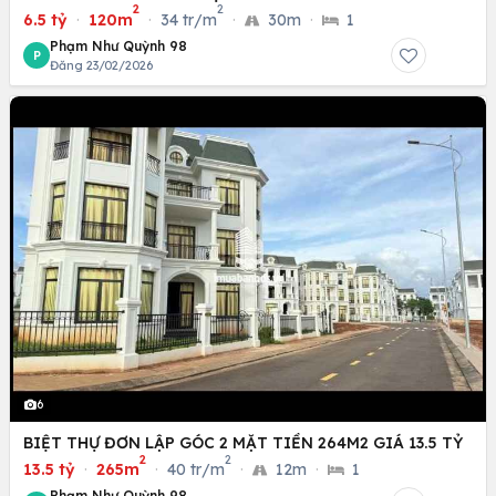
2
2
6.5 tỷ
·
120m
·
34 tr/m
·
30m
·
1
Phạm Như Quỳnh 98
P
Đăng 23/02/2026
6
BIỆT THỰ ĐƠN LẬP GÓC 2 MẶT TIỀN 264M2 GIÁ 13.5 TỶ
2
2
13.5 tỷ
·
265m
·
40 tr/m
·
12m
·
1
Phạm Như Quỳnh 98