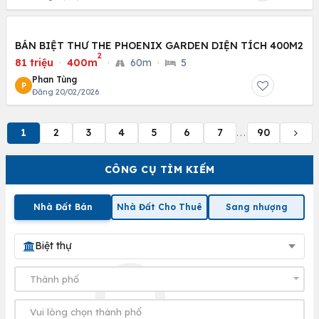
BÁN BIỆT THƯ THE PHOENIX GARDEN DIỆN TÍCH 400M2
2
81 triệu
·
400m
·
60m
·
5
Phan Tùng
P
Đăng 20/02/2026
1
2
3
4
5
6
7
90
...
CÔNG CỤ TÌM KIẾM
Nhà Đất Bán
Nhà Đất Cho Thuê
Sang nhượng
Biệt thự