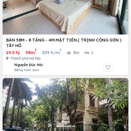
BÁN 58M - 8 TẦNG - 4M.MẶT TIỀN.( TRỊNH CÔNG SƠN )
TÂY HỒ
2
2
29.5 tỷ
·
58m
·
509 tr/m
·
5m
·
1
Thành phố Hà Nội
Nguyễn Đức Hải
Đăng hôm qua