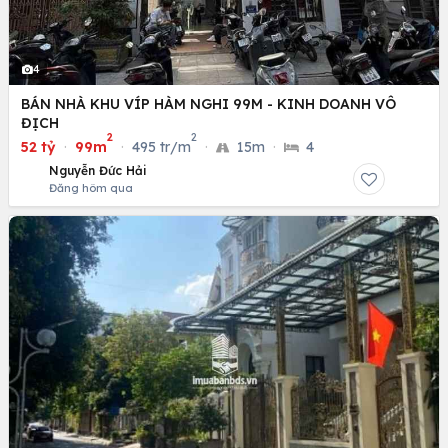
4
BÁN NHÀ KHU VÍP HÀM NGHI 99M - KINH DOANH VÔ
ĐỊCH
2
2
52 tỷ
·
99m
·
495 tr/m
·
15m
·
4
Nguyễn Đức Hải
Đăng hôm qua