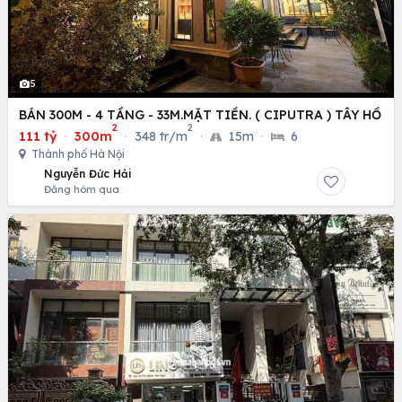
5
BÁN 300M - 4 TẦNG - 33M.MẶT TIỀN. ( CIPUTRA ) TÂY HỒ
2
2
111 tỷ
·
300m
·
348 tr/m
·
15m
·
6
Thành phố Hà Nội
Nguyễn Đức Hải
Đăng hôm qua