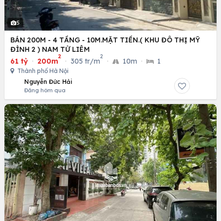
5
BÁN 200M - 4 TẦNG - 10M.MẶT TIỀN.( KHU ĐÔ THỊ MỸ
ĐÌNH 2 ) NAM TỪ LIÊM
2
2
61 tỷ
·
200m
·
305 tr/m
·
10m
·
1
Thành phố Hà Nội
Nguyễn Đức Hải
Đăng hôm qua