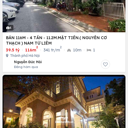
4
BÁN 116M - 4 TẦN - 11.2M.MẶT TIỀN.( NGUYỄN CƠ
THẠCH ) NAM TỪ LIÊM
2
2
39.5 tỷ
·
116m
·
341 tr/m
·
10m
·
1
Thành phố Hà Nội
Nguyễn Đức Hải
Đăng hôm qua