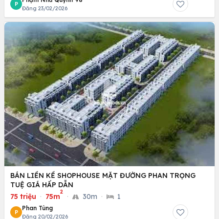
P
Đăng 23/02/2026
BÁN LIỀN KỀ SHOPHOUSE MẶT ĐƯỜNG PHAN TRỌNG
TUỆ GIÁ HẤP DẪN
2
75 triệu
·
75m
·
30m
·
1
Phan Tùng
P
Đăng 20/02/2026