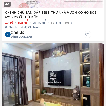
7
CHÍNH CHỦ BÁN GẤP BIỆT THỰ NHÀ VƯỜN CÓ HỒ BƠI
621.9M2 Ở THỦ ĐỨC
2
2
17 tỷ
·
621m
·
23 tr/m
·
8m
·
3
Thành phố Hồ Chí Minh
Chính chủ
C
Đăng 19/03/2026