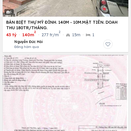
5
BÁN BIỆT THỰ MỸ ĐÌNH. 140M - 10M.MẶT TIÊN. DOAH
THU 180TR/THÁNG.
2
2
43 tỷ
·
140m
·
277 tr/m
·
15m
·
1
Nguyễn Đức Hải
Đăng hôm qua