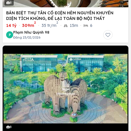
8
BÁN BIỆT THỰ TÂN CỔ ĐIỆN HẺM NGUYỄN KHUYẾN
DIỆN TÍCH KHỦNG, ĐỂ LẠI TOÀN BỘ NỘI THẤT
2
2
14 tỷ
·
309m
·
35 tr/m
·
15m
·
6
Phạm Như Quỳnh 98
P
Đăng 23/02/2026
8