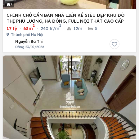
7
CHÍNH CHỦ CẦN BÁN NHÀ LIỀN KỀ SIÊU ĐẸP KHU ĐÔ
THỊ PHÚ LƯƠNG, HÀ ĐÔNG, FULL NỘI THẤT CAO CẤP
2
2
17 tỷ
·
63m
·
240 tr/m
·
12m
·
5
Thành phố Hà Nội
Nguyễn Bá Thi
Đăng 23/02/2026