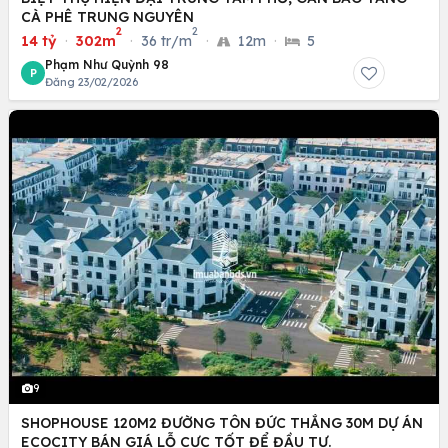
CÀ PHÊ TRUNG NGUYÊN
2
2
14 tỷ
·
302m
·
36 tr/m
·
12m
·
5
Phạm Như Quỳnh 98
P
Đăng 23/02/2026
9
SHOPHOUSE 120M2 ĐƯỜNG TÔN ĐỨC THẮNG 30M DỰ ÁN
ECOCITY BÁN GIÁ LỖ CỰC TỐT ĐỂ ĐẦU TƯ.