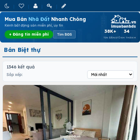
Mua Bán
Nhà Đất
Nhanh Chóng
Kênh bất động sản miễn phí, uy tín
38K+
34
+ Đăng tin miễn phí
Tìm BĐS
TIN ĐĂNG
TỈNH THÀNH
Bán Biệt thự
1346 kết quả
Sắp xếp: