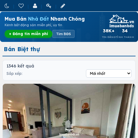
Mua Bán
Nhà Đất
Nhanh Chóng
Kênh bất động sản miễn phí, uy tín
38K+
34
+ Đăng tin miễn phí
Tìm BĐS
TIN ĐĂNG
TỈNH THÀNH
Bán Biệt thự
1346 kết quả
Sắp xếp: