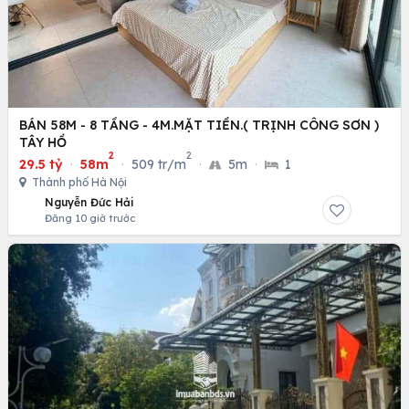
BÁN 58M - 8 TẦNG - 4M.MẶT TIỀN.( TRỊNH CÔNG SƠN )
TÂY HỒ
2
2
29.5 tỷ
·
58m
·
509 tr/m
·
5m
·
1
Thành phố Hà Nội
Nguyễn Đức Hải
Đăng 10 giờ trước