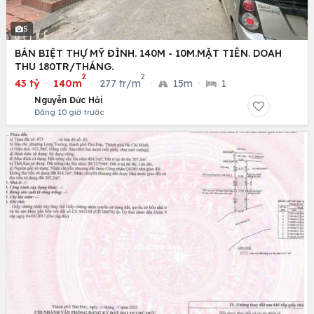
5
BÁN BIỆT THỰ MỸ ĐÌNH. 140M - 10M.MẶT TIÊN. DOAH
THU 180TR/THÁNG.
2
2
43 tỷ
·
140m
·
277 tr/m
·
15m
·
1
Nguyễn Đức Hải
Đăng 10 giờ trước