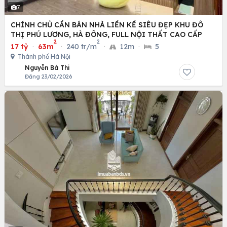
7
CHÍNH CHỦ CẦN BÁN NHÀ LIỀN KỀ SIÊU ĐẸP KHU ĐÔ
THỊ PHÚ LƯƠNG, HÀ ĐÔNG, FULL NỘI THẤT CAO CẤP
2
2
17 tỷ
·
63m
·
240 tr/m
·
12m
·
5
Thành phố Hà Nội
Nguyễn Bá Thi
Đăng 23/02/2026