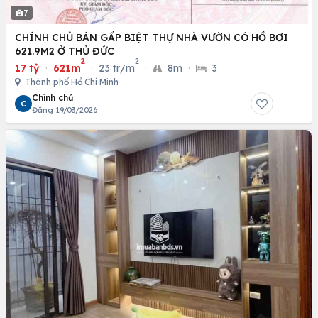
7
CHÍNH CHỦ BÁN GẤP BIỆT THỰ NHÀ VƯỜN CÓ HỒ BƠI
621.9M2 Ở THỦ ĐỨC
2
2
17 tỷ
·
621m
·
23 tr/m
·
8m
·
3
Thành phố Hồ Chí Minh
Chính chủ
C
Đăng 19/03/2026