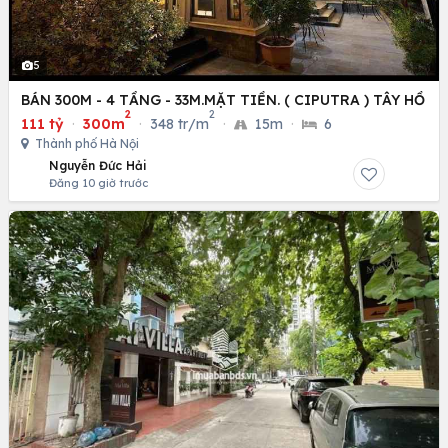
5
BÁN 300M - 4 TẦNG - 33M.MẶT TIỀN. ( CIPUTRA ) TÂY HỒ
2
2
111 tỷ
·
300m
·
348 tr/m
·
15m
·
6
Thành phố Hà Nội
Nguyễn Đức Hải
Đăng 10 giờ trước