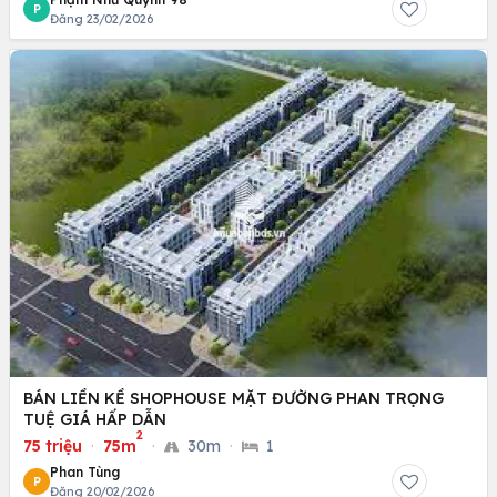
P
Đăng 23/02/2026
BÁN LIỀN KỀ SHOPHOUSE MẶT ĐƯỜNG PHAN TRỌNG
TUỆ GIÁ HẤP DẪN
2
75 triệu
·
75m
·
30m
·
1
Phan Tùng
P
Đăng 20/02/2026