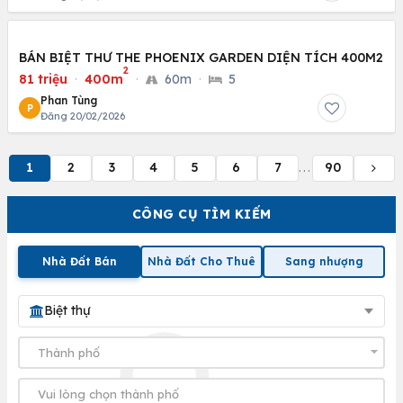
BÁN BIỆT THƯ THE PHOENIX GARDEN DIỆN TÍCH 400M2
2
81 triệu
·
400m
·
60m
·
5
Phan Tùng
P
Đăng 20/02/2026
1
2
3
4
5
6
7
90
...
CÔNG CỤ TÌM KIẾM
Nhà Đất Bán
Nhà Đất Cho Thuê
Sang nhượng
Biệt thự