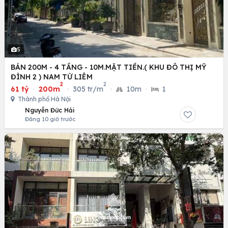
5
BÁN 200M - 4 TẦNG - 10M.MẶT TIỀN.( KHU ĐÔ THỊ MỸ
ĐÌNH 2 ) NAM TỪ LIÊM
2
2
61 tỷ
·
200m
·
305 tr/m
·
10m
·
1
Thành phố Hà Nội
Nguyễn Đức Hải
Đăng 10 giờ trước