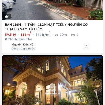
4
BÁN 116M - 4 TẦN - 11.2M.MẶT TIỀN.( NGUYỄN CƠ
THẠCH ) NAM TỪ LIÊM
2
2
39.5 tỷ
·
116m
·
341 tr/m
·
10m
·
1
Thành phố Hà Nội
Nguyễn Đức Hải
Đăng 10 giờ trước