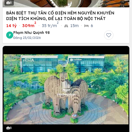
8
BÁN BIỆT THỰ TÂN CỔ ĐIỆN HẺM NGUYỄN KHUYẾN
DIỆN TÍCH KHỦNG, ĐỂ LẠI TOÀN BỘ NỘI THẤT
2
2
14 tỷ
·
309m
·
35 tr/m
·
15m
·
6
Phạm Như Quỳnh 98
P
Đăng 23/02/2026
8