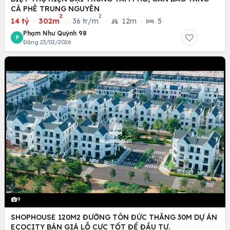
CÀ PHÊ TRUNG NGUYÊN
2
2
14 tỷ
·
302m
·
36 tr/m
·
12m
·
5
Phạm Như Quỳnh 98
P
Đăng 23/02/2026
9
SHOPHOUSE 120M2 ĐƯỜNG TÔN ĐỨC THẮNG 30M DỰ ÁN
ECOCITY BÁN GIÁ LỖ CỰC TỐT ĐỂ ĐẦU TƯ.