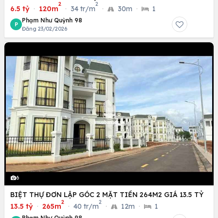
2
2
6.5 tỷ
·
120m
·
34 tr/m
·
30m
·
1
Phạm Như Quỳnh 98
P
Đăng 23/02/2026
6
BIỆT THỰ ĐƠN LẬP GÓC 2 MẶT TIỀN 264M2 GIÁ 13.5 TỶ
2
2
13.5 tỷ
·
265m
·
40 tr/m
·
12m
·
1
Phạm Như Quỳnh 98