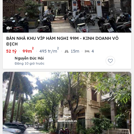
4
BÁN NHÀ KHU VÍP HÀM NGHI 99M - KINH DOANH VÔ
ĐỊCH
2
2
52 tỷ
·
99m
·
495 tr/m
·
15m
·
4
Nguyễn Đức Hải
Đăng 10 giờ trước