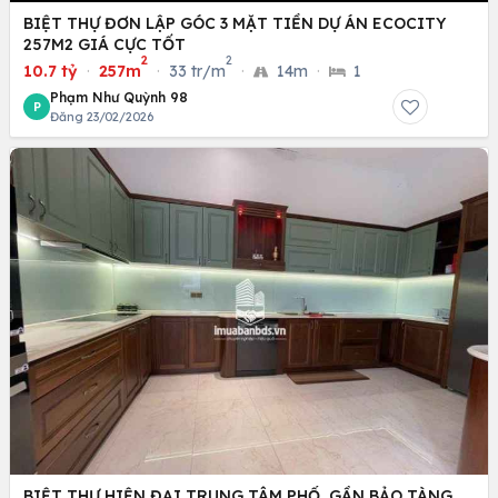
BIỆT THỰ ĐƠN LẬP GÓC 3 MẶT TIỀN DỰ ÁN ECOCITY
257M2 GIÁ CỰC TỐT
2
2
10.7 tỷ
·
257m
·
33 tr/m
·
14m
·
1
Phạm Như Quỳnh 98
P
Đăng 23/02/2026
BIỆT THỰ HIỆN ĐẠI TRUNG TÂM PHỐ, GẦN BẢO TÀNG