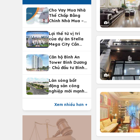
Cho Vay Mua Nhà
Thế Chấp Bằng
Chính Nhà Mua –
4
Lợi Ích Vay Mua
Nhà Tại
Lợi thế từ vị trí
Vietcombank
của dự án Stella
Mega City Cần
Thơ
Căn hộ Bình An
Tower Bình Dương
- Chủ đầu tư Bình
An Land
4
Làn sóng bất
động sản công
nghiệp mới mạnh
nhất 25 năm
Xem nhiều hơn +