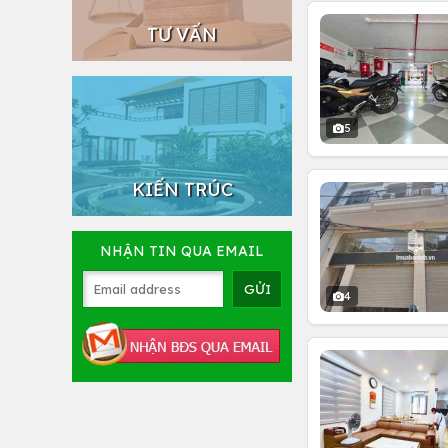
TƯ VẤN
5
KIẾN TRÚC
NHẬN TIN QUA EMAIL
4