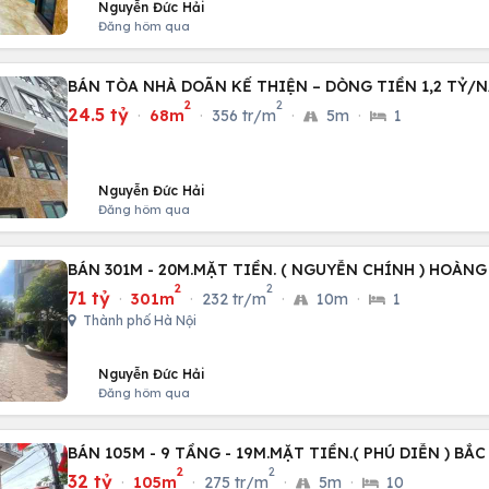
Nguyễn Đức Hải
Đăng hôm qua
BÁN TÒA NHÀ DOÃN KẾ THIỆN – DÒNG TIỀN 1,2 TỶ/N
2
2
24.5 tỷ
·
68m
·
356 tr/m
·
5m
·
1
Nguyễn Đức Hải
Đăng hôm qua
BÁN 301M - 20M.MẶT TIỀN. ( NGUYỄN CHÍNH ) HOÀNG
2
2
71 tỷ
·
301m
·
232 tr/m
·
10m
·
1
Thành phố Hà Nội
Nguyễn Đức Hải
Đăng hôm qua
BÁN 105M - 9 TẦNG - 19M.MẶT TIỀN.( PHÚ DIỄN ) BẮC
2
2
32 tỷ
·
105m
·
275 tr/m
·
5m
·
10