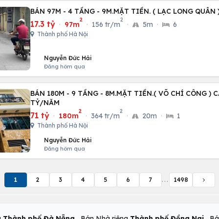
BÁN 97M - 4 TẦNG - 9M.MẶT TIỀN. ( LẠC LONG QUÂN )
2
2
17.3 tỷ
·
97m
·
156 tr/m
·
5m
·
6
Thành phố Hà Nội
Nguyễn Đức Hải
Đăng hôm qua
BÁN 180M - 9 TẦNG - 8M.MẶT TIỀN.( VÕ CHÍ CÔNG ) C
TỶ/NĂM
2
2
71 tỷ
·
180m
·
364 tr/m
·
20m
·
1
Thành phố Hà Nội
Nguyễn Đức Hải
Đăng hôm qua
1
2
3
4
5
6
7
...
1498
,
,
g
Thành phố Đà Nẵng
Bán Nhà riêng
Thành phố Đồng Nai
Bá