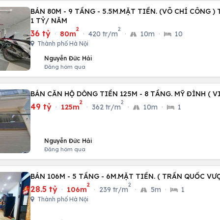
BÁN 80M - 9 TẦNG - 5.5M.MẶT TIỀN. (VÕ CHÍ CÔNG )
1 TỶ/ NĂM
2
2
36 tỷ
·
80m
·
420 tr/m
·
10m
·
10
Thành phố Hà Nội
Nguyễn Đức Hải
Đăng hôm qua
BÁN CĂN HỘ DÒNG TIỀN 125M - 8 TẦNG. MỸ ĐÌNH ( VI
2
2
49 tỷ
·
125m
·
362 tr/m
·
10m
·
1
Nguyễn Đức Hải
Đăng hôm qua
BÁN 106M - 5 TẦNG - 6M.MẶT TIỀN. ( TRẦN QUỐC VƯ
2
2
28.5 tỷ
·
106m
·
239 tr/m
·
5m
·
1
Thành phố Hà Nội