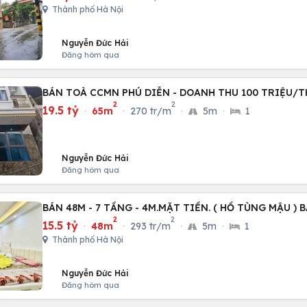
Thành phố Hà Nội
Nguyễn Đức Hải
Đăng hôm qua
BÁN TOÀ CCMN PHÚ DIỄN - DOANH THU 100 TRIỆU/
2
2
19.5 tỷ
·
65m
·
270 tr/m
·
5m
·
1
Nguyễn Đức Hải
Đăng hôm qua
BÁN 48M - 7 TẦNG - 4M.MẶT TIỀN. ( HỒ TÙNG MẬU ) 
2
2
15.5 tỷ
·
48m
·
293 tr/m
·
5m
·
1
Thành phố Hà Nội
Nguyễn Đức Hải
Đăng hôm qua