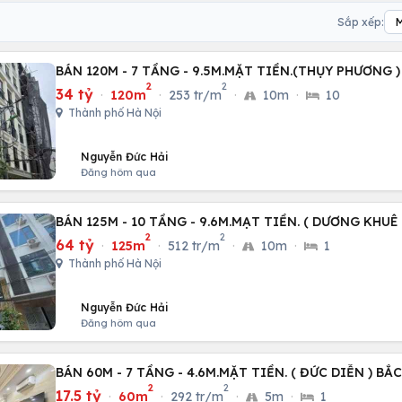
Sắp xếp:
BÁN 120M - 7 TẦNG - 9.5M.MẶT TIỀN.(THỤY PHƯƠNG )
2
2
34 tỷ
·
120m
·
253 tr/m
·
10m
·
10
Thành phố Hà Nội
Nguyễn Đức Hải
Đăng hôm qua
BÁN 125M - 10 TẦNG - 9.6M.MẠT TIỀN. ( DƯƠNG KHUÊ
2
2
64 tỷ
·
125m
·
512 tr/m
·
10m
·
1
Thành phố Hà Nội
Nguyễn Đức Hải
Đăng hôm qua
BÁN 60M - 7 TẦNG - 4.6M.MẶT TIỀN. ( ĐỨC DIỄN ) BẮ
2
2
17.5 tỷ
·
60m
·
292 tr/m
·
5m
·
1