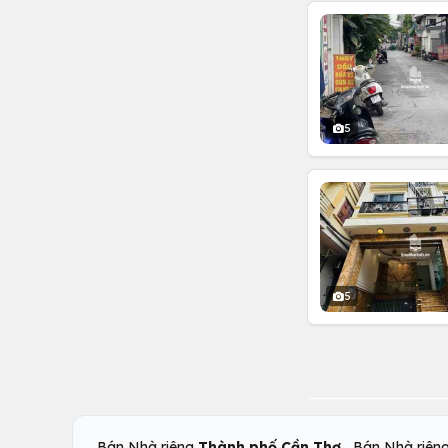
5
5
,
Bán Nhà riêng
Thành phố Cần Thơ
Bán Nhà riên