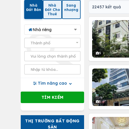
Nhà
Nhà
Sang
22457 kết quả
Đất Bán
Đất Cho
nhượng
Thuê
Nhà riêng
5
Tìm nâng cao
3
THỊ TRƯỜNG BẤT ĐỘNG
SẢN