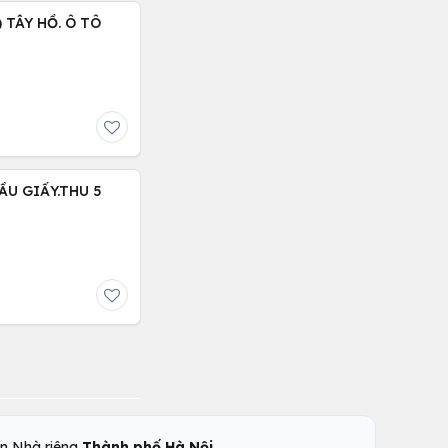
 TÂY HỒ. Ô TÔ
ẦU GIẤY.THU 5
,
n Nhà riêng
Thành phố Hà Nội