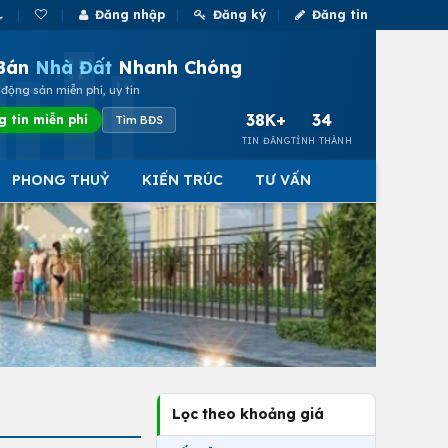
Đăng nhập
Đăng ký
Đăng tin
Bán
Nhà Đất
Nhanh Chóng
động sản miễn phí, uy tín
38K+
34
g tin miễn phí
Tìm BĐS
TIN ĐĂNG
TỈNH THÀNH
PHONG THUỶ
KIẾN TRÚC
TƯ VẤN
Lọc theo khoảng giá