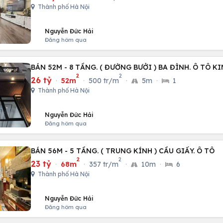
Thành phố Hà Nội
Nguyễn Đức Hải
Đăng hôm qua
BÁN 52M - 8 TẦNG. ( ĐƯỜNG BƯỞI ) BA ĐÌNH. Ô TÔ 
2
2
26 tỷ
·
52m
·
500 tr/m
·
5m
·
1
Thành phố Hà Nội
Nguyễn Đức Hải
Đăng hôm qua
BÁN 56M - 5 TẦNG. ( TRUNG KÍNH ) CẦU GIẤY. Ô TÔ
2
2
23 tỷ
·
68m
·
357 tr/m
·
10m
·
6
Thành phố Hà Nội
Nguyễn Đức Hải
Đăng hôm qua