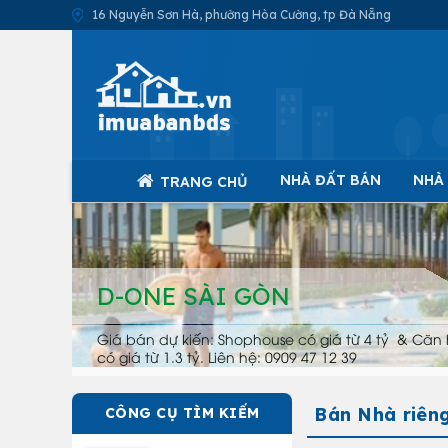
16 Nguyễn Sơn Hà, phường Hòa Cường, tp Đà Nẵng
NHÀ ĐẤT BÁN
NHÀ
TRANG CHỦ
D-ONE SÀI GÒN
Giá bán dự kiến: Shophouse có giá từ 4 tỷ & Căn 
có giá từ 1.3 tỷ. Liên hệ: 0909 47 12 39
Bán Nhà riên
CÔNG CỤ TÌM KIẾM