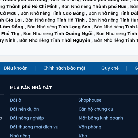
,
,
êng
Thành phố Hồ Chí Minh
Bán Nhà riêng
Thành phố Huế
Bán
,
,
 Cà Mau
Bán Nhà riêng
Tỉnh Cao Bằng
Bán Nhà riêng
Tỉnh Đắ
,
,
nh Gia Lai
Bán Nhà riêng
Tỉnh Hà Tĩnh
Bán Nhà riêng
Tỉnh Hư
,
,
 Lâm Đồng
Bán Nhà riêng
Tỉnh Lạng Sơn
Bán Nhà riêng
Tỉnh 
,
,
 Phú Thọ
Bán Nhà riêng
Tỉnh Quảng Ngãi
Bán Nhà riêng
Tỉnh
,
,
ây Ninh
Bán Nhà riêng
Tỉnh Thái Nguyên
Bán Nhà riêng
Tỉnh 
Điều khoản
Chính sách bảo mật
Quy chế
G
MUA BÁN NHÀ ĐẤT
Đất ở
Shophouse
Đất nền dự án
Căn hộ chung cư
p
Đất nông nghiệp
Mặt bằng kinh doanh
Đất thương mại dịch vụ
Văn phòng
Nhà riêng
Kho