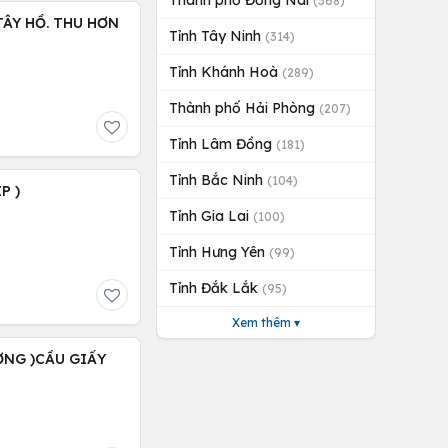
Thành phố Đồng Nai
(368)
 TÂY HỒ. THU HƠN
Tỉnh Tây Ninh
(314)
Tỉnh Khánh Hoà
(289)
Thành phố Hải Phòng
(207)
Tỉnh Lâm Đồng
(181)
Tỉnh Bắc Ninh
(104)
P )
Tỉnh Gia Lai
(100)
Tỉnh Hưng Yên
(99)
Tỉnh Đắk Lắk
(95)
Xem thêm ▾
ỢNG )CẦU GIẤY