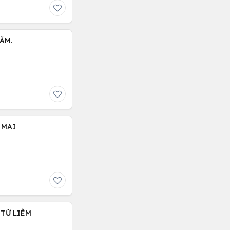
ĂM.
 MAI
 TỪ LIÊM