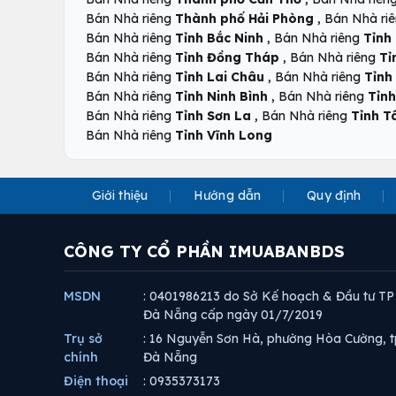
,
Bán Nhà riêng
Thành phố Hải Phòng
Bán Nhà ri
,
Bán Nhà riêng
Tỉnh Bắc Ninh
Bán Nhà riêng
Tỉnh
,
Bán Nhà riêng
Tỉnh Đồng Tháp
Bán Nhà riêng
Tỉ
,
Bán Nhà riêng
Tỉnh Lai Châu
Bán Nhà riêng
Tỉnh
,
Bán Nhà riêng
Tỉnh Ninh Bình
Bán Nhà riêng
Tỉnh
,
Bán Nhà riêng
Tỉnh Sơn La
Bán Nhà riêng
Tỉnh T
Bán Nhà riêng
Tỉnh Vĩnh Long
Giới thiệu
Hướng dẫn
Quy định
CÔNG TY CỔ PHẦN IMUABANBDS
MSDN
: 0401986213 do Sở Kế hoạch & Đầu tư TP
Đà Nẵng cấp ngày 01/7/2019
Trụ sở
: 16 Nguyễn Sơn Hà, phường Hòa Cường, t
chính
Đà Nẵng
Điện thoại
: 0935373173