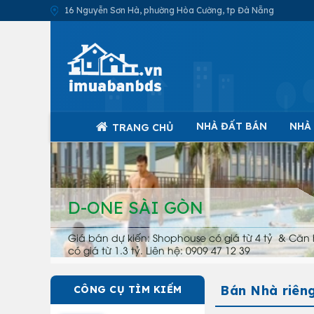
16 Nguyễn Sơn Hà, phường Hòa Cường, tp Đà Nẵng
NHÀ ĐẤT BÁN
NHÀ
TRANG CHỦ
D-ONE SÀI GÒN
Giá bán dự kiến: Shophouse có giá từ 4 tỷ & Căn 
có giá từ 1.3 tỷ. Liên hệ: 0909 47 12 39
Bán Nhà riên
CÔNG CỤ TÌM KIẾM