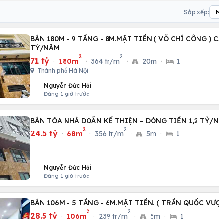
Sắp xếp:
BÁN 180M - 9 TẦNG - 8M.MẶT TIỀN.( VÕ CHÍ CÔNG ) C
TỶ/NĂM
2
2
71 tỷ
·
180m
·
364 tr/m
·
20m
·
1
Thành phố Hà Nội
Nguyễn Đức Hải
Đăng 1 giờ trước
BÁN TÒA NHÀ DOÃN KẾ THIỆN – DÒNG TIỀN 1,2 TỶ/N
2
2
24.5 tỷ
·
68m
·
356 tr/m
·
5m
·
1
Nguyễn Đức Hải
Đăng 1 giờ trước
BÁN 106M - 5 TẦNG - 6M.MẶT TIỀN. ( TRẦN QUỐC VƯ
2
2
28.5 tỷ
·
106m
·
239 tr/m
·
5m
·
1