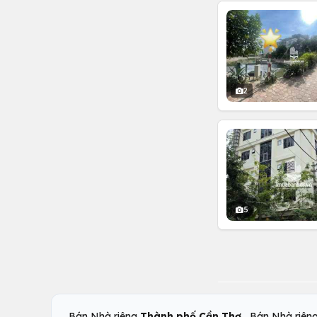
2
5
,
Bán Nhà riêng
Thành phố Cần Thơ
Bán Nhà riên