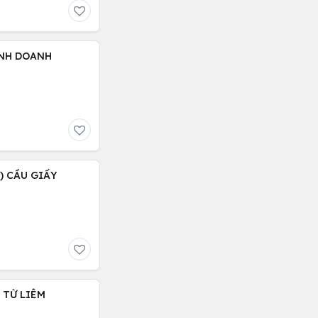
KINH DOANH
 ) CẦU GIẤY
C TỪ LIÊM