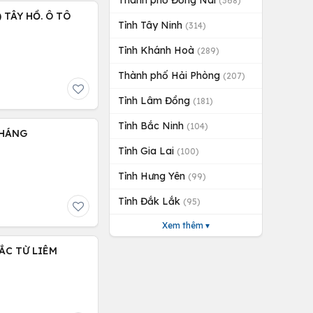
Thành phố Đồng Nai
(368)
 TÂY HỒ. Ô TÔ
Tỉnh Tây Ninh
(314)
Tỉnh Khánh Hoà
(289)
Thành phố Hải Phòng
(207)
Tỉnh Lâm Đồng
(181)
Tỉnh Bắc Ninh
(104)
THÁNG
Tỉnh Gia Lai
(100)
Tỉnh Hưng Yên
(99)
Tỉnh Đắk Lắk
(95)
Xem thêm ▾
BẮC TỪ LIÊM