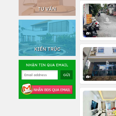
TƯ VẤN
5
KIẾN TRÚC
NHẬN TIN QUA EMAIL
4