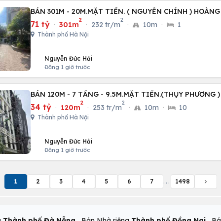
BÁN 301M - 20M.MẶT TIỀN. ( NGUYỄN CHÍNH ) HOÀNG
2
2
71 tỷ
·
301m
·
232 tr/m
·
10m
·
1
Thành phố Hà Nội
Nguyễn Đức Hải
Đăng 1 giờ trước
BÁN 120M - 7 TẦNG - 9.5M.MẶT TIỀN.(THỤY PHƯƠNG )
2
2
34 tỷ
·
120m
·
253 tr/m
·
10m
·
10
Thành phố Hà Nội
Nguyễn Đức Hải
Đăng 1 giờ trước
1
2
3
4
5
6
7
...
1498
,
,
g
Thành phố Đà Nẵng
Bán Nhà riêng
Thành phố Đồng Nai
Bá