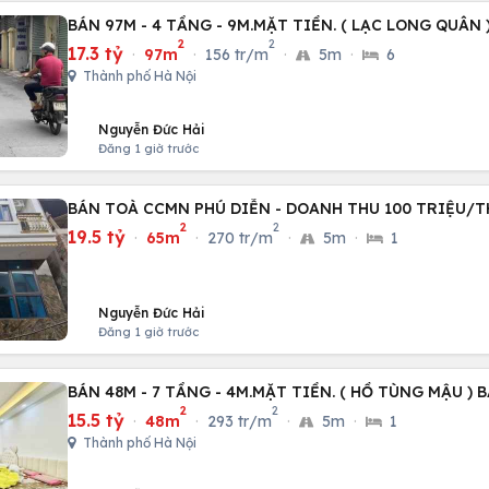
BÁN 97M - 4 TẦNG - 9M.MẶT TIỀN. ( LẠC LONG QUÂN )
2
2
17.3 tỷ
·
97m
·
156 tr/m
·
5m
·
6
Thành phố Hà Nội
Nguyễn Đức Hải
Đăng 1 giờ trước
BÁN TOÀ CCMN PHÚ DIỄN - DOANH THU 100 TRIỆU/
2
2
19.5 tỷ
·
65m
·
270 tr/m
·
5m
·
1
Nguyễn Đức Hải
Đăng 1 giờ trước
BÁN 48M - 7 TẦNG - 4M.MẶT TIỀN. ( HỒ TÙNG MẬU ) 
2
2
15.5 tỷ
·
48m
·
293 tr/m
·
5m
·
1
Thành phố Hà Nội