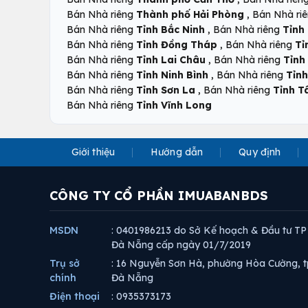
,
Bán Nhà riêng
Thành phố Hải Phòng
Bán Nhà ri
,
Bán Nhà riêng
Tỉnh Bắc Ninh
Bán Nhà riêng
Tỉnh
,
Bán Nhà riêng
Tỉnh Đồng Tháp
Bán Nhà riêng
Tỉ
,
Bán Nhà riêng
Tỉnh Lai Châu
Bán Nhà riêng
Tỉnh
,
Bán Nhà riêng
Tỉnh Ninh Bình
Bán Nhà riêng
Tỉnh
,
Bán Nhà riêng
Tỉnh Sơn La
Bán Nhà riêng
Tỉnh T
Bán Nhà riêng
Tỉnh Vĩnh Long
Giới thiệu
Hướng dẫn
Quy định
CÔNG TY CỔ PHẦN IMUABANBDS
MSDN
: 0401986213 do Sở Kế hoạch & Đầu tư TP
Đà Nẵng cấp ngày 01/7/2019
Trụ sở
: 16 Nguyễn Sơn Hà, phường Hòa Cường, t
chính
Đà Nẵng
Điện thoại
: 0935373173