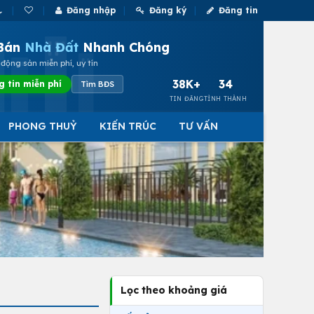
Đăng nhập
Đăng ký
Đăng tin
Bán
Nhà Đất
Nhanh Chóng
động sản miễn phí, uy tín
38K+
34
g tin miễn phí
Tìm BĐS
TIN ĐĂNG
TỈNH THÀNH
PHONG THUỶ
KIẾN TRÚC
TƯ VẤN
Lọc theo khoảng giá