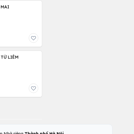
 MAI
 TỪ LIÊM
,
n Nhà riêng
Thành phố Hà Nội