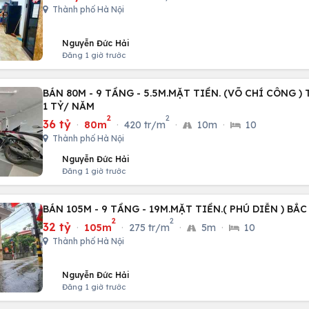
Thành phố Hà Nội
Nguyễn Đức Hải
Đăng 1 giờ trước
BÁN 80M - 9 TẦNG - 5.5M.MẶT TIỀN. (VÕ CHÍ CÔNG )
1 TỶ/ NĂM
2
2
36 tỷ
·
80m
·
420 tr/m
·
10m
·
10
Thành phố Hà Nội
Nguyễn Đức Hải
Đăng 1 giờ trước
BÁN 105M - 9 TẦNG - 19M.MẶT TIỀN.( PHÚ DIỄN ) BẮC
2
2
32 tỷ
·
105m
·
275 tr/m
·
5m
·
10
Thành phố Hà Nội
Nguyễn Đức Hải
Đăng 1 giờ trước