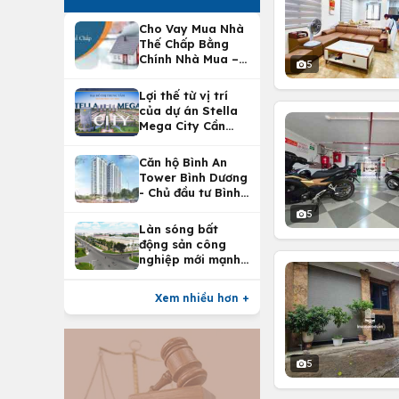
Cho Vay Mua Nhà
Thế Chấp Bằng
Chính Nhà Mua –
5
Lợi Ích Vay Mua
Nhà Tại
Lợi thế từ vị trí
Vietcombank
của dự án Stella
Mega City Cần
Thơ
Căn hộ Bình An
Tower Bình Dương
- Chủ đầu tư Bình
An Land
5
Làn sóng bất
động sản công
nghiệp mới mạnh
nhất 25 năm
Xem nhiều hơn +
5