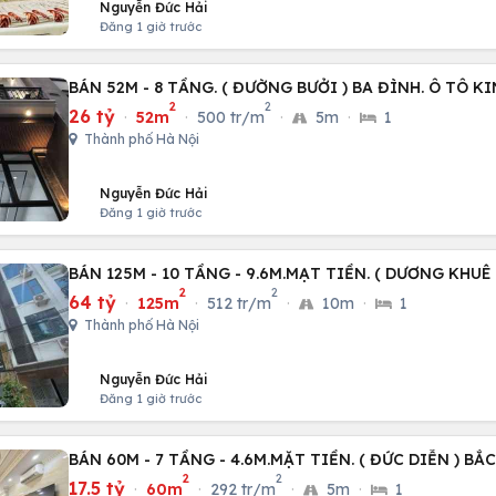
Nguyễn Đức Hải
Đăng 1 giờ trước
BÁN 52M - 8 TẦNG. ( ĐƯỜNG BƯỞI ) BA ĐÌNH. Ô TÔ 
2
2
26 tỷ
·
52m
·
500 tr/m
·
5m
·
1
Thành phố Hà Nội
Nguyễn Đức Hải
Đăng 1 giờ trước
BÁN 125M - 10 TẦNG - 9.6M.MẠT TIỀN. ( DƯƠNG KHUÊ
2
2
64 tỷ
·
125m
·
512 tr/m
·
10m
·
1
Thành phố Hà Nội
Nguyễn Đức Hải
Đăng 1 giờ trước
BÁN 60M - 7 TẦNG - 4.6M.MẶT TIỀN. ( ĐỨC DIỄN ) BẮ
2
2
17.5 tỷ
·
60m
·
292 tr/m
·
5m
·
1