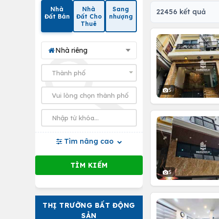
Nhà
Nhà
Sang
22456 kết quả
Đất Bán
Đất Cho
nhượng
Thuê
Nhà riêng
5
Tìm nâng cao
5
THỊ TRƯỜNG BẤT ĐỘNG
SẢN