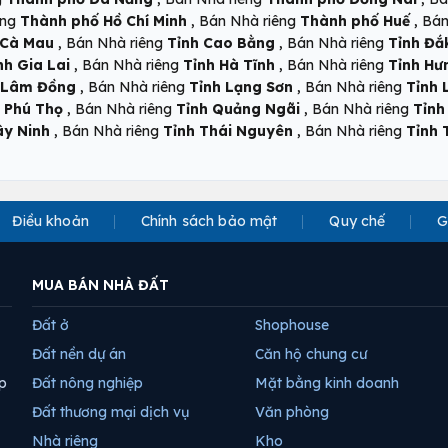
,
,
êng
Thành phố Hồ Chí Minh
Bán Nhà riêng
Thành phố Huế
Bán
,
,
 Cà Mau
Bán Nhà riêng
Tỉnh Cao Bằng
Bán Nhà riêng
Tỉnh Đắ
,
,
nh Gia Lai
Bán Nhà riêng
Tỉnh Hà Tĩnh
Bán Nhà riêng
Tỉnh Hư
,
,
 Lâm Đồng
Bán Nhà riêng
Tỉnh Lạng Sơn
Bán Nhà riêng
Tỉnh 
,
,
 Phú Thọ
Bán Nhà riêng
Tỉnh Quảng Ngãi
Bán Nhà riêng
Tỉnh
,
,
ây Ninh
Bán Nhà riêng
Tỉnh Thái Nguyên
Bán Nhà riêng
Tỉnh 
Điều khoản
Chính sách bảo mật
Quy chế
G
MUA BÁN NHÀ ĐẤT
Đất ở
Shophouse
Đất nền dự án
Căn hộ chung cư
p
Đất nông nghiệp
Mặt bằng kinh doanh
Đất thương mại dịch vụ
Văn phòng
Nhà riêng
Kho