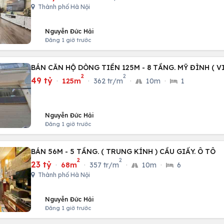
Thành phố Hà Nội
Nguyễn Đức Hải
Đăng 1 giờ trước
BÁN CĂN HỘ DÒNG TIỀN 125M - 8 TẦNG. MỸ ĐÌNH ( VI
2
2
49 tỷ
·
125m
·
362 tr/m
·
10m
·
1
Nguyễn Đức Hải
Đăng 1 giờ trước
BÁN 56M - 5 TẦNG. ( TRUNG KÍNH ) CẦU GIẤY. Ô TÔ
2
2
23 tỷ
·
68m
·
357 tr/m
·
10m
·
6
Thành phố Hà Nội
Nguyễn Đức Hải
Đăng 1 giờ trước