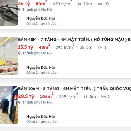
2
2
36 tỷ
·
80m
·
420 tr/m
·
10m
·
10
Thành phố Hà Nội
Nguyễn Đức Hải
Đăng 2 ngày trước
BÁN 48M - 7 TẦNG - 4M.MẶT TIỀN. ( HỒ TÙNG MẬU ) 
2
2
15.5 tỷ
·
48m
·
293 tr/m
·
5m
·
1
Thành phố Hà Nội
Nguyễn Đức Hải
Đăng 2 ngày trước
BÁN 106M - 5 TẦNG - 6M.MẶT TIỀN. ( TRẦN QUỐC VƯ
2
2
28.5 tỷ
·
106m
·
239 tr/m
·
5m
·
1
Thành phố Hà Nội
Nguyễn Đức Hải
Đăng 2 ngày trước