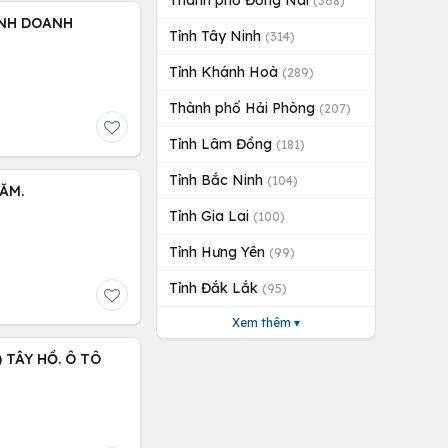
Thành phố Đồng Nai
(368)
KINH DOANH
Tỉnh Tây Ninh
(314)
Tỉnh Khánh Hoà
(289)
Thành phố Hải Phòng
(207)
Tỉnh Lâm Đồng
(181)
Tỉnh Bắc Ninh
(104)
ĂM.
Tỉnh Gia Lai
(100)
Tỉnh Hưng Yên
(99)
Tỉnh Đắk Lắk
(95)
Xem thêm ▾
 TÂY HỒ. Ô TÔ