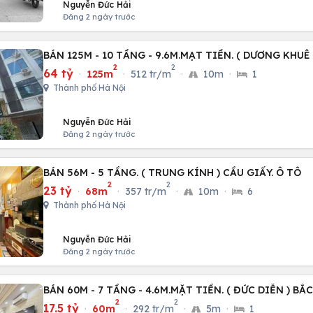
Nguyễn Đức Hải
Đăng 2 ngày trước
BÁN 125M - 10 TẦNG - 9.6M.MẠT TIỀN. ( DƯƠNG KHUÊ
2
2
64 tỷ
·
125m
·
512 tr/m
·
10m
·
1
Thành phố Hà Nội
Nguyễn Đức Hải
Đăng 2 ngày trước
BÁN 56M - 5 TẦNG. ( TRUNG KÍNH ) CẦU GIẤY. Ô TÔ
2
2
23 tỷ
·
68m
·
357 tr/m
·
10m
·
6
Thành phố Hà Nội
Nguyễn Đức Hải
Đăng 2 ngày trước
BÁN 60M - 7 TẦNG - 4.6M.MẶT TIỀN. ( ĐỨC DIỄN ) BẮ
2
2
17.5 tỷ
·
60m
·
292 tr/m
·
5m
·
1