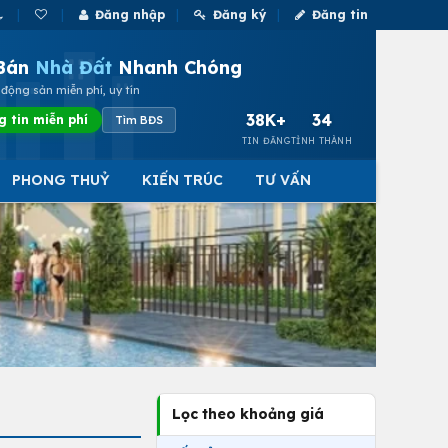
Đăng nhập
Đăng ký
Đăng tin
Bán
Nhà Đất
Nhanh Chóng
động sản miễn phí, uy tín
38K+
34
g tin miễn phí
Tìm BĐS
TIN ĐĂNG
TỈNH THÀNH
PHONG THUỶ
KIẾN TRÚC
TƯ VẤN
Lọc theo khoảng giá