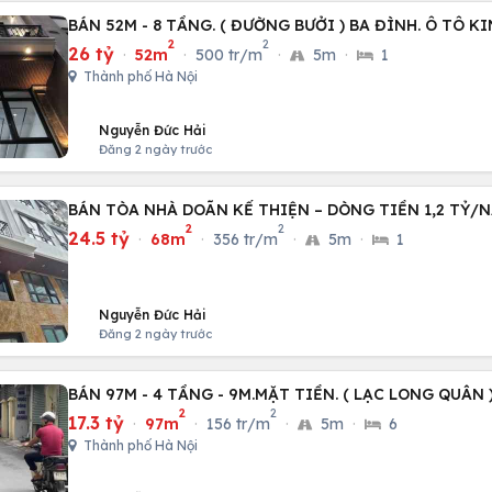
BÁN 52M - 8 TẦNG. ( ĐƯỜNG BƯỞI ) BA ĐÌNH. Ô TÔ 
2
2
26 tỷ
·
52m
·
500 tr/m
·
5m
·
1
Thành phố Hà Nội
Nguyễn Đức Hải
Đăng 2 ngày trước
BÁN TÒA NHÀ DOÃN KẾ THIỆN – DÒNG TIỀN 1,2 TỶ/N
2
2
24.5 tỷ
·
68m
·
356 tr/m
·
5m
·
1
Nguyễn Đức Hải
Đăng 2 ngày trước
BÁN 97M - 4 TẦNG - 9M.MẶT TIỀN. ( LẠC LONG QUÂN )
2
2
17.3 tỷ
·
97m
·
156 tr/m
·
5m
·
6
Thành phố Hà Nội