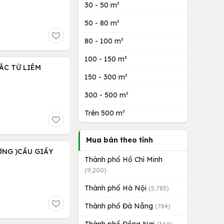
30 - 50 m²
50 - 80 m²
80 - 100 m²
100 - 150 m²
BẮC TỪ LIÊM
150 - 300 m²
300 - 500 m²
Trên 500 m²
Mua bán theo tỉnh
ỢNG )CẦU GIẤY
Thành phố Hồ Chí Minh
(9,200)
Thành phố Hà Nội
(5,785)
Thành phố Đà Nẵng
(784)