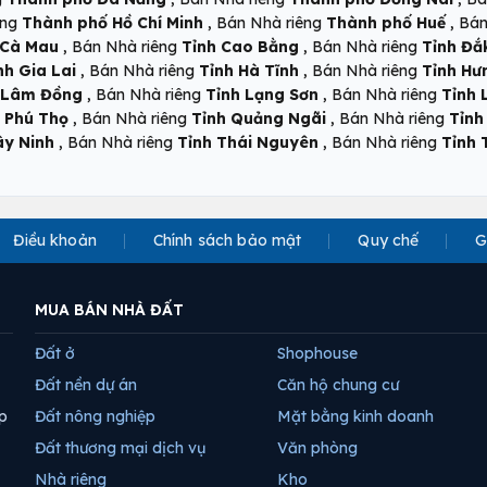
,
,
êng
Thành phố Hồ Chí Minh
Bán Nhà riêng
Thành phố Huế
Bán
,
,
 Cà Mau
Bán Nhà riêng
Tỉnh Cao Bằng
Bán Nhà riêng
Tỉnh Đắ
,
,
nh Gia Lai
Bán Nhà riêng
Tỉnh Hà Tĩnh
Bán Nhà riêng
Tỉnh Hư
,
,
 Lâm Đồng
Bán Nhà riêng
Tỉnh Lạng Sơn
Bán Nhà riêng
Tỉnh 
,
,
 Phú Thọ
Bán Nhà riêng
Tỉnh Quảng Ngãi
Bán Nhà riêng
Tỉnh
,
,
ây Ninh
Bán Nhà riêng
Tỉnh Thái Nguyên
Bán Nhà riêng
Tỉnh 
Điều khoản
Chính sách bảo mật
Quy chế
G
MUA BÁN NHÀ ĐẤT
Đất ở
Shophouse
Đất nền dự án
Căn hộ chung cư
p
Đất nông nghiệp
Mặt bằng kinh doanh
Đất thương mại dịch vụ
Văn phòng
Nhà riêng
Kho