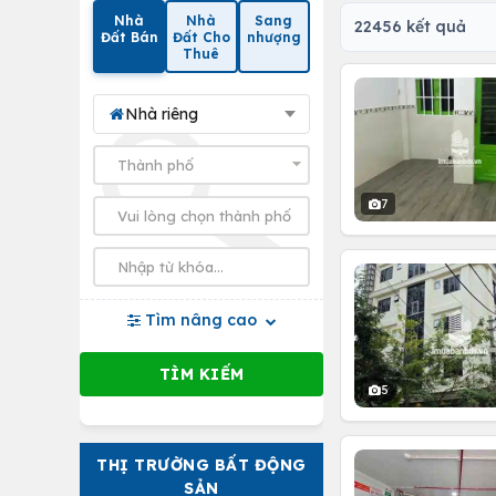
Nhà
Nhà
Sang
22456 kết quả
Đất Bán
Đất Cho
nhượng
Thuê
Nhà riêng
7
Tìm nâng cao
5
THỊ TRƯỜNG BẤT ĐỘNG
SẢN