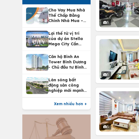
Cho Vay Mua Nhà
Thế Chấp Bằng
Chính Nhà Mua –
5
Lợi Ích Vay Mua
Nhà Tại
Lợi thế từ vị trí
Vietcombank
của dự án Stella
Mega City Cần
Thơ
Căn hộ Bình An
Tower Bình Dương
- Chủ đầu tư Bình
An Land
5
Làn sóng bất
động sản công
nghiệp mới mạnh
nhất 25 năm
Xem nhiều hơn +
5