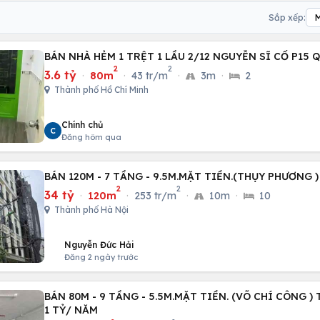
Sắp xếp:
BÁN NHÀ HẺM 1 TRỆT 1 LẦU 2/12 NGUYỄN SĨ CỐ P15 Q
2
2
3.6 tỷ
·
80m
·
43 tr/m
·
3m
·
2
Thành phố Hồ Chí Minh
Chính chủ
C
Đăng hôm qua
BÁN 120M - 7 TẦNG - 9.5M.MẶT TIỀN.(THỤY PHƯƠNG )
2
2
34 tỷ
·
120m
·
253 tr/m
·
10m
·
10
Thành phố Hà Nội
Nguyễn Đức Hải
Đăng 2 ngày trước
BÁN 80M - 9 TẦNG - 5.5M.MẶT TIỀN. (VÕ CHÍ CÔNG )
1 TỶ/ NĂM