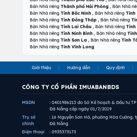
,
Bán Nhà riêng
Thành phố Hải Phòng
Bán Nhà ri
,
Bán Nhà riêng
Tỉnh Bắc Ninh
Bán Nhà riêng
Tỉnh
,
Bán Nhà riêng
Tỉnh Đồng Tháp
Bán Nhà riêng
Tỉ
,
Bán Nhà riêng
Tỉnh Lai Châu
Bán Nhà riêng
Tỉnh
,
Bán Nhà riêng
Tỉnh Ninh Bình
Bán Nhà riêng
Tỉnh
,
Bán Nhà riêng
Tỉnh Sơn La
Bán Nhà riêng
Tỉnh T
Bán Nhà riêng
Tỉnh Vĩnh Long
Giới thiệu
Hướng dẫn
Quy định
CÔNG TY CỔ PHẦN IMUABANBDS
MSDN
: 0401986213 do Sở Kế hoạch & Đầu tư TP
Đà Nẵng cấp ngày 01/7/2019
Trụ sở
: 16 Nguyễn Sơn Hà, phường Hòa Cường, t
chính
Đà Nẵng
Điện thoại
: 0935373173