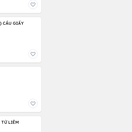
 ) CẦU GIẤY
C TỪ LIÊM