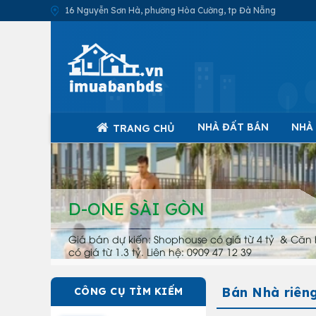
16 Nguyễn Sơn Hà, phường Hòa Cường, tp Đà Nẵng
NHÀ ĐẤT BÁN
NHÀ
TRANG CHỦ
D-ONE SÀI GÒN
Giá bán dự kiến: Shophouse có giá từ 4 tỷ & Căn 
có giá từ 1.3 tỷ. Liên hệ: 0909 47 12 39
Bán Nhà riên
CÔNG CỤ TÌM KIẾM