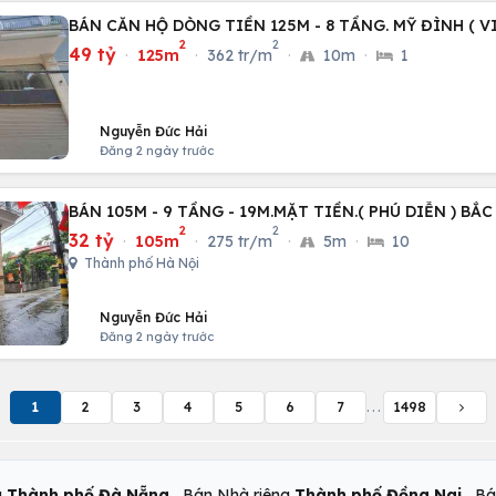
BÁN CĂN HỘ DÒNG TIỀN 125M - 8 TẦNG. MỸ ĐÌNH ( VI
2
2
49 tỷ
·
125m
·
362 tr/m
·
10m
·
1
Nguyễn Đức Hải
Đăng 2 ngày trước
BÁN 105M - 9 TẦNG - 19M.MẶT TIỀN.( PHÚ DIỄN ) BẮC
2
2
32 tỷ
·
105m
·
275 tr/m
·
5m
·
10
Thành phố Hà Nội
Nguyễn Đức Hải
Đăng 2 ngày trước
1
2
3
4
5
6
7
...
1498
,
,
g
Thành phố Đà Nẵng
Bán Nhà riêng
Thành phố Đồng Nai
Bá