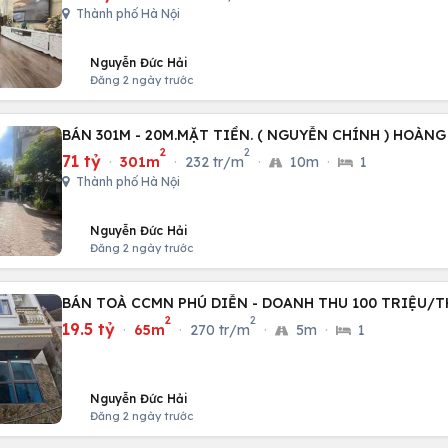
Thành phố Hà Nội
Nguyễn Đức Hải
Đăng 2 ngày trước
BÁN 301M - 20M.MẶT TIỀN. ( NGUYỄN CHÍNH ) HOÀNG
2
2
71 tỷ
·
301m
·
232 tr/m
·
10m
·
1
Thành phố Hà Nội
Nguyễn Đức Hải
Đăng 2 ngày trước
BÁN TOÀ CCMN PHÚ DIỄN - DOANH THU 100 TRIỆU/
2
2
19.5 tỷ
·
65m
·
270 tr/m
·
5m
·
1
Nguyễn Đức Hải
Đăng 2 ngày trước