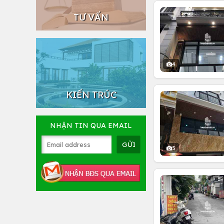
TƯ VẤN
4
KIẾN TRÚC
NHẬN TIN QUA EMAIL
5