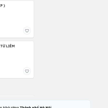
P )
 TỪ LIÊM
,
n Nhà riêng
Thành phố Hà Nội