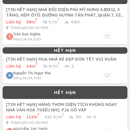
[TIN HẾT HẠN] NHÀ ĐỐI DIỆN PHÚ MỸ HƯNG 4.83X12, 3
TẦNG, HẺM ÔTÔ. ĐƯỜNG HUỲNH TẤN PHÁT, QUẬN 7, GÍA
2
2
5.X TỶ
Liên hệ
·
58m
·
98 tr/m
·
4.8m
Thành phố Hồ Chí Minh
Trần Đức Nghĩa
T
Đăng 04/04/2023
[TIN HẾT HẠN] MUA NHÀ RẺ ĐẸP ĐÓN TẾT VUI XUÂN
2
2
Liên hệ
·
64m
·
56 tr/m
·
2
Nguyễn Thị Ngọc Mai
N
Đăng 04/04/2023
[TIN HẾT HẠN] HÀNG THƠM DIỆN TÍCH KHỦNG NGAY
NHÀ VĂN HOÁ THIẾU NHI, P.16 GÒ VẤP
2
2
Liên hệ
·
112m
·
620 tr/m
·
5m
·
4
Thành phố Hồ Chí Minh
NGUYỄN THỊ THÙY