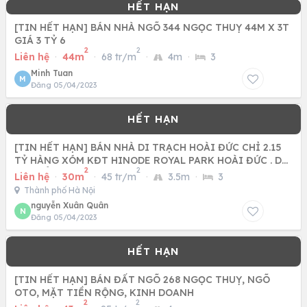
[TIN HẾT HẠN] BÁN NHÀ NGÕ 344 NGỌC THUỴ 44M X 3T
GIÁ 3 TỶ 6
2
2
Liên hệ
·
44m
·
68 tr/m
·
4m
·
3
Minh Tuan
M
Đăng 05/04/2023
[TIN HẾT HẠN] BÁN NHÀ DI TRẠCH HOÀI ĐỨC CHỈ 2.15
TỶ HÀNG XÓM KĐT HINODE ROYAL PARK HOÀI ĐỨC . DT
2
2
30M SỔ RIÊNG .
Liên hệ
·
30m
·
45 tr/m
·
3.5m
·
3
Thành phố Hà Nội
nguyễn Xuân Quân
N
Đăng 05/04/2023
[TIN HẾT HẠN] BÁN ĐẤT NGÕ 268 NGỌC THUỴ, NGÕ
OTO, MẶT TIỀN RỘNG, KINH DOANH
2
2