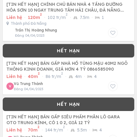
[TIN HẾT HẠN] CHÍNH CHỦ BÁN NHÀ 4 TẦNG ĐƯỜNG
HÓA SƠN 10 NGAY TRUNG TÂM HẢI CHÂU, ĐÀ NẴNG.
2
2
THÍCH HỢP VỪA Ở VỪA KD
Liên hệ
·
120m
·
102 tr/m
·
7.5m
·
1
Thành phố Đà Nẵng
Trần Thị Hoàng Nhung
Đăng 04/04/2023
[TIN HẾT HẠN] BÁN GẤP NHÀ HỒ TÙNG MẬU 40M2 NGÕ
THÔNG KINH DOANH, GIÁ HƠN 4 TỶ 0866585090
2
2
Liên hệ
·
40m
·
86 tr/m
·
4m
·
4
Vũ Trung Thành
V
Đăng 04/04/2023
[TIN HẾT HẠN] BÁN GẤP SIÊU PHẨM PHÂN LÔ GARA
OTO TRUNG KÍNH, CÓ 1 0 2, GIÁ 12 TỶ
2
2
Liên hệ
·
70m
·
144 tr/m
·
5.5m
·
4