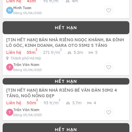
Liên hệ
·
43m
·
95 tr/m
·
4m
Minh Tuan
M
Đăng 05/04/2023
[TIN HẾT HẠN] BÁN NHÀ RIÊNG NGỌC KHÁNH, BA ĐÌNH
LÔ GÓC, KINH DOANH, GARA OTO 55M2 5 TẦNG
2
2
Liên hệ
·
55m
·
271 tr/m
·
5.2m
·
5
Thành phố Hà Nội
Trần Văn Nam
T
Đăng 05/04/2023
[TIN HẾT HẠN] BÁN NHÀ RIÊNG BẾ VĂN ĐÀN 50M2 4
TẦNG, NGÕ NÔNG ĐẸP
2
2
Liên hệ
·
50m
·
93 tr/m
·
3.7m
·
4
Trần Văn Nam
T
Đăng 05/04/2023