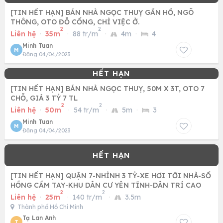
[TIN HẾT HẠN] BÁN NHÀ NGỌC THUỴ GẦN HỒ, NGÕ
THÔNG, OTO ĐỖ CỔNG, CHỈ VIỆC Ở.
2
2
Liên hệ
·
35m
·
88 tr/m
·
4m
·
4
Minh Tuan
M
Đăng 04/04/2023
[TIN HẾT HẠN] BÁN NHÀ NGỌC THUỴ, 50M X 3T, OTO 7
CHỖ, GIÁ 3 TỶ 7 TL
2
2
Liên hệ
·
50m
·
54 tr/m
·
5m
·
3
Minh Tuan
M
Đăng 04/04/2023
[TIN HẾT HẠN] QUẬN 7-NHỈNH 3 TỶ-XE HƠI TỚI NHÀ-SỔ
HỒNG CẦM TAY-KHU DÂN CƯ YÊN TĨNH-DÂN TRÍ CAO
2
2
Liên hệ
·
25m
·
140 tr/m
·
3.5m
Thành phố Hồ Chí Minh
Tạ Lan Anh
T