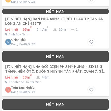
Đăng 04/04/2023
[TIN HẾT HẠN] BÁN NHÀ 65M2 1 TRỆT 1 LẦU TP TÂN AN
LONG AN CHỈ 425TR
2
2
Liên hệ
·
65m
·
3 tr/m
·
20m
·
1
Tỉnh Tây Ninh
Chính chủ
C
Đăng 04/04/2023
[TIN HẾT HẠN] NHÀ ĐỐI DIỆN PHÚ MỸ HƯNG 4.83X12, 3
TẦNG, HẺM ÔTÔ. ĐƯỜNG HUỲNH TẤN PHÁT, QUẬN 7, GÍA
2
5.X TỶ
Liên hệ
·
58m
·
4.8m
Thành phố Hồ Chí Minh
Trần Đức Nghĩa
T
Đăng 04/04/2023