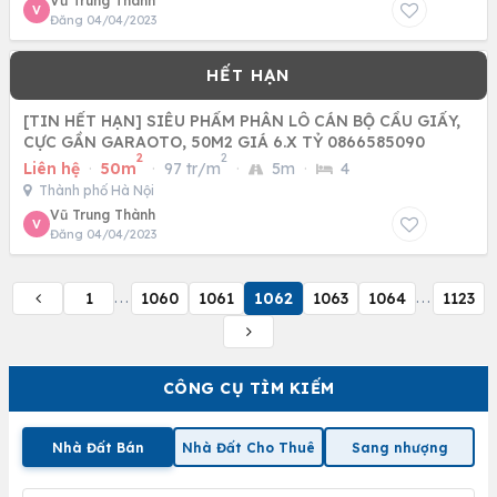
Vũ Trung Thành
V
Đăng 04/04/2023
[TIN HẾT HẠN] SIÊU PHẨM PHÂN LÔ CÁN BỘ CẦU GIẤY,
CỰC GẦN GARAOTO, 50M2 GIÁ 6.X TỶ 0866585090
2
2
Liên hệ
·
50m
·
97 tr/m
·
5m
·
4
Thành phố Hà Nội
Vũ Trung Thành
V
Đăng 04/04/2023
1
1060
1061
1062
1063
1064
1123
...
...
CÔNG CỤ TÌM KIẾM
Nhà Đất Bán
Nhà Đất Cho Thuê
Sang nhượng