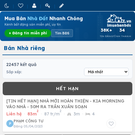
Mua Bán
Nhà Đất
Nhanh Chóng
Kênh bất động sản miễn phí, uy tín
38K+
34
+ Đăng tin miễn phí
Tìm BĐS
TIN ĐĂNG
TỈNH THÀNH
Bán Nhà riêng
22457 kết quả
Sắp xếp:
[TIN HẾT HẠN] NHÀ MỚI HOÀN THIỆN - KIA MORNING
VÀO NHÀ - 50M RA TRẦN XUÂN SOẠN
2
2
Liên hệ
·
83m
·
87 tr/m
·
3m
·
4
PHẠM CÔNG TƯ
P
Đăng 05/04/2023