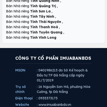
,
Bán Nhà riêng
Tỉnh Quảng Ninh
,
Bán Nhà riêng
Tỉnh Quảng Trị
,
Bán Nhà riêng
Tỉnh Sơn La
,
Bán Nhà riêng
Tỉnh Tây Ninh
,
Bán Nhà riêng
Tỉnh Thái Nguyên
,
Bán Nhà riêng
Tỉnh Thanh Hoá
,
Bán Nhà riêng
Tỉnh Tuyên Quang
Bán Nhà riêng
Tỉnh Vĩnh Long
CÔNG TY CỔ PHẦN IMUABANBDS
MSDN
: 0401986213 do Sở Kế hoạch &
Đầu tư TP Đà Nẵng cấp ngày
01/7/2019
Trụ sở
: 16 Nguyễn Sơn Hà, phường Hòa
chính
Cường, tp Đà Nẵng
Điện thoại
: 0935373173
Website
: www.imuabanbds.vn