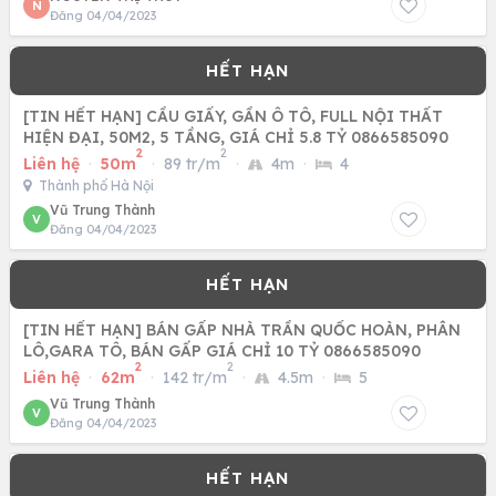
N
Đăng 04/04/2023
[TIN HẾT HẠN] CẦU GIẤY, GẦN Ô TÔ, FULL NỘI THẤT
HIỆN ĐẠI, 50M2, 5 TẦNG, GIÁ CHỈ 5.8 TỶ 0866585090
2
2
Liên hệ
·
50m
·
89 tr/m
·
4m
·
4
Thành phố Hà Nội
Vũ Trung Thành
V
Đăng 04/04/2023
[TIN HẾT HẠN] BÁN GẤP NHÀ TRẦN QUỐC HOÀN, PHÂN
LÔ,GARA TÔ, BÁN GẤP GIÁ CHỈ 10 TỶ 0866585090
2
2
Liên hệ
·
62m
·
142 tr/m
·
4.5m
·
5
Vũ Trung Thành
V
Đăng 04/04/2023