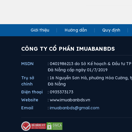
Giới thiệu
Hướng dẫn
Quy định
CÔNG TY CỔ PHẦN IMUABANBDS
MSDN
: 0401986213 do Sở Kế hoạch & Đầu tư TP
Đà Nẵng cấp ngày 01/7/2019
Trụ sở
: 16 Nguyễn Sơn Hà, phường Hòa Cường, t
chính
Đà Nẵng
Điện thoại
: 0935373173
Website
: www.imuabanbds.vn
Email
:
imuabanbds@gmail.com