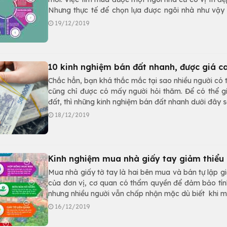
Nhưng thực tế để chọn lựa được ngôi nhà như vậy
tiềm ẩn rất nhiều rủi ro. Vì vậy, người mua nhà đã 
19/12/2019
mua nhà cũ được chia sẻ qua bài viết dưới đây.
10 kinh nghiệm bán đất nhanh, được giá c
Chắc hẳn, bạn khá thắc mắc tại sao nhiều người có 
cũng chỉ được có mấy người hỏi thăm. Để có thể g
đất, thì những kinh nghiệm bán đất nhanh dưới đây s
18/12/2019
Kinh nghiệm mua nhà giấy tay giảm thiểu r
Mua nhà giấy tờ tay là hai bên mua và bán tự lập g
của đơn vị, cơ quan có thẩm quyền để đảm bảo tính
nhưng nhiều người vẫn chấp nhận mặc dù biết khi m
16/12/2019