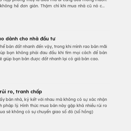
 không hề đơn giản. Thậm chí khi mua nhà cũ nó còn
qua sử dụng nhất định phải nắm được những kinh nghiệm
ao dành cho nhà đầu tư
thể bán đất nhanh đến vậy, trong khi mình rao bán mãi
iúp bạn không phải đau đầu khi tìm mọi cách để bán
ẽ giúp bạn bán được đất nhanh lại có giá bán cao.
ủi ro, tranh chấp
iấy bán nhà, ký kết với nhau mà không có sự xác nhận
 pháp lý. Hình thức mua bán này gặp khá nhiều rủi ro
ua sẽ không có sự chuyển giao sổ đỏ (sổ hồng)