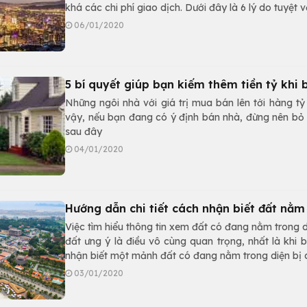
khá các chi phí giao dịch. Dưới đây là 6 lý do tuyệt 
06/01/2020
5 bí quyết giúp bạn kiếm thêm tiền tỷ khi
Những ngôi nhà với giá trị mua bán lên tới hàng tỷ 
vậy, nếu bạn đang có ý định bán nhà, đừng nên bỏ q
sau đây
04/01/2020
Hướng dẫn chi tiết cách nhận biết đất nằm
Việc tìm hiểu thông tin xem đất có đang nằm trong
đất ưng ý là điều vô cùng quan trọng, nhất là khi
nhận biết một mảnh đất có đang nằm trong diện bị
03/01/2020