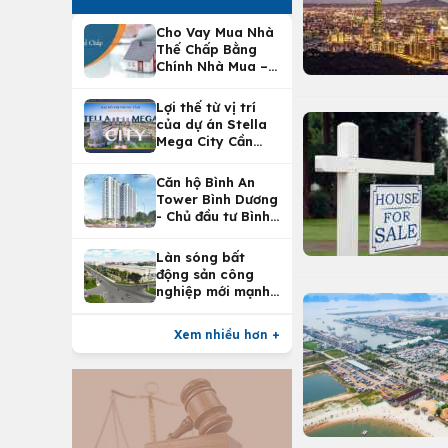
Cho Vay Mua Nhà
Thế Chấp Bằng
Chính Nhà Mua –
Lợi Ích Vay Mua
Nhà Tại
Lợi thế từ vị trí
Vietcombank
của dự án Stella
Mega City Cần
Thơ
Căn hộ Bình An
Tower Bình Dương
- Chủ đầu tư Bình
An Land
Làn sóng bất
động sản công
nghiệp mới mạnh
nhất 25 năm
Xem nhiều hơn +