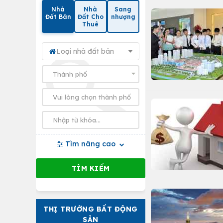
Nhà
Nhà
Sang
Đất Bán
Đất Cho
nhượng
Thuê
Loại nhà đất bán
Tìm nâng cao
THỊ TRƯỜNG BẤT ĐỘNG
SẢN