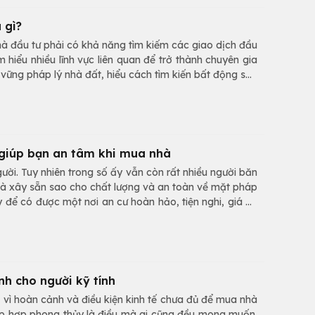
 gì?
hà đầu tư phải có khả năng tìm kiếm các giao dịch đầu
m hiểu nhiều lĩnh vực liên quan để trở thành chuyên gia
ững pháp lý nhà đất, hiểu cách tìm kiến bất động sản
giúp bạn an tâm khi mua nhà
ười. Tuy nhiên trong số ấy vẫn còn rất nhiều người băn
à xây sẵn sao cho chất lượng và an toàn về mặt pháp
 để có được một nơi an cư hoàn hảo, tiện nghi, giá cả
h cho người kỹ tính
h vì hoàn cảnh và điều kiện kinh tế chưa đủ để mua nhà
đẹp hợp phong thủy là điều mà ai cũng đều mong muốn.