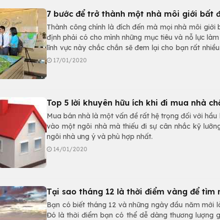
7 bước để trở thành một nhà môi giới bất
Thành công chính là đích đến mà mọi nhà môi giới 
định phải có cho mình những mục tiêu và nỗ lực làm
lĩnh vực này chắc chắn sẽ đem lại cho bạn rất nhiều
với một sàn bất động sản lớn.
17/01/2020
Top 5 lời khuyên hữu ích khi đi mua nhà c
Mua bán nhà là một vấn đề rất hệ trọng đối với hầu h
vào một ngôi nhà mà thiếu đi sự cân nhắc kỹ lưỡng
ngôi nhà ưng ý và phù hợp nhất.
14/01/2020
Tại sao tháng 12 là thời điểm vàng để tìm
Bạn có biết tháng 12 và những ngày đầu năm mới l
Đó là thời điểm bạn có thể dễ dàng thương lượng gi