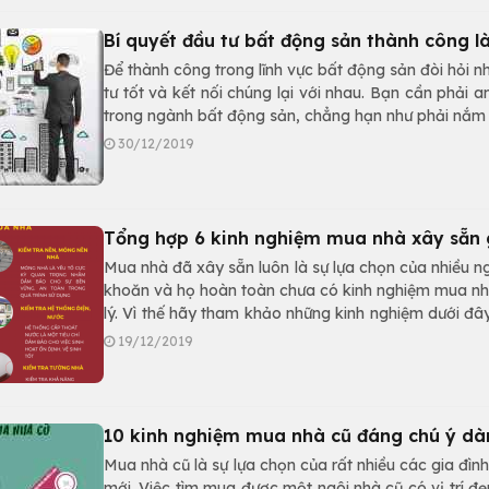
Bí quyết đầu tư bất động sản thành công là
Để thành công trong lĩnh vực bất động sản đòi hỏi n
tư tốt và kết nối chúng lại với nhau. Bạn cần phải a
trong ngành bất động sản, chẳng hạn như phải nắm v
tốt…
30/12/2019
Tổng hợp 6 kinh nghiệm mua nhà xây sẵn 
Mua nhà đã xây sẵn luôn là sự lựa chọn của nhiều ng
khoăn và họ hoàn toàn chưa có kinh nghiệm mua nh
lý. Vì thế hãy tham khảo những kinh nghiệm dưới đây
hợp lý
19/12/2019
10 kinh nghiệm mua nhà cũ đáng chú ý dàn
Mua nhà cũ là sự lựa chọn của rất nhiều các gia đìn
mới. Việc tìm mua được một ngôi nhà cũ có vị trí 