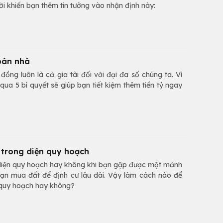
vời khiến bạn thêm tin tưởng vào nhận định này:
 bán nhà
đồng luôn là cả gia tài đối với đại đa số chúng ta. Vì
ua 5 bí quyết sẽ giúp bạn tiết kiệm thêm tiền tỷ ngay
 trong diện quy hoạch
 diện quy hoạch hay không khi bạn gặp được một mảnh
 bạn mua đất để định cư lâu dài. Vậy làm cách nào để
 quy hoạch hay không?