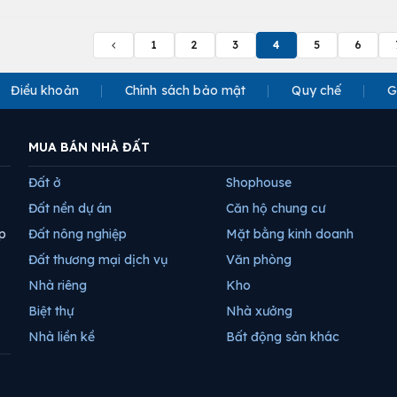
1
2
3
4
5
6
Điều khoản
Chính sách bảo mật
Quy chế
G
MUA BÁN NHÀ ĐẤT
Đất ở
Shophouse
Đất nền dự án
Căn hộ chung cư
p
Đất nông nghiệp
Mặt bằng kinh doanh
Đất thương mại dịch vụ
Văn phòng
Nhà riêng
Kho
Biệt thự
Nhà xưởng
Nhà liền kề
Bất động sản khác