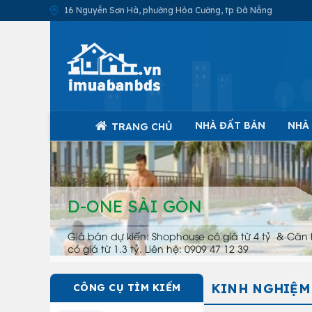
16 Nguyễn Sơn Hà, phường Hòa Cường, tp Đà Nẵng
NHÀ ĐẤT BÁN
NHÀ
TRANG CHỦ
D-ONE SÀI GÒN
Giá bán dự kiến: Shophouse có giá từ 4 tỷ & Căn 
có giá từ 1.3 tỷ. Liên hệ: 0909 47 12 39
KINH NGHIỆM
CÔNG CỤ TÌM KIẾM