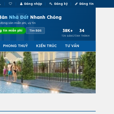
Đăng nhập
Đăng ký
Đăng tin
Bán
Nhà Đất
Nhanh Chóng
động sản miễn phí, uy tín
38K+
34
g tin miễn phí
Tìm BĐS
TIN ĐĂNG
TỈNH THÀNH
PHONG THUỶ
KIẾN TRÚC
TƯ VẤN