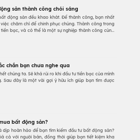
 động sản thành công chói sáng
bất động sản đều khao khát. Để thành công, bạn nhất
 việc chăm chỉ để chinh phục chúng. Thành công trong
 tiền bạc, và có thể là một sự nghiệp thành công cùng
hắc chắn bạn chưa nghe qua
ết chúng ta. Sẽ khá rủi ro khi đầu tư tiền bạc của mình
. Sau đây là một vài gợi ý hữu ích giúp bạn tìm được
 mua bất động sản?
à dịp hoàn hảo để bạn tìm kiếm đầu tư bất động sản?
á cả với người bán, đồng thời giúp bạn tiết kiệm kha