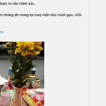
ược tư vấn chính xác.
hêm những đồ mang lại may mắn như: muối gạo, chổi
án