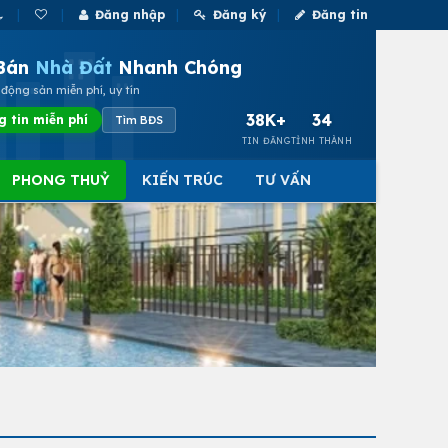
Đăng nhập
Đăng ký
Đăng tin
Bán
Nhà Đất
Nhanh Chóng
động sản miễn phí, uy tín
38K+
34
g tin miễn phí
Tìm BĐS
TIN ĐĂNG
TỈNH THÀNH
PHONG THUỶ
KIẾN TRÚC
TƯ VẤN