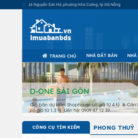
16 Nguyễn Sơn Hà, phường Hòa Cường, tp Đà Nẵng
NHÀ ĐẤT BÁN
NHÀ
TRANG CHỦ
D-ONE SÀI GÒN
Giá bán dự kiến: Shophouse có giá từ 4 tỷ & Căn 
có giá từ 1.3 tỷ. Liên hệ: 0909 47 12 39
PHONG THUỶ
CÔNG CỤ TÌM KIẾM