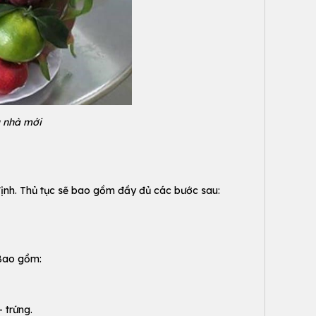
g nhà mới
định. Thủ tục sẽ bao gồm đầy đủ các bước sau:
 Bao gồm:
 trứng.