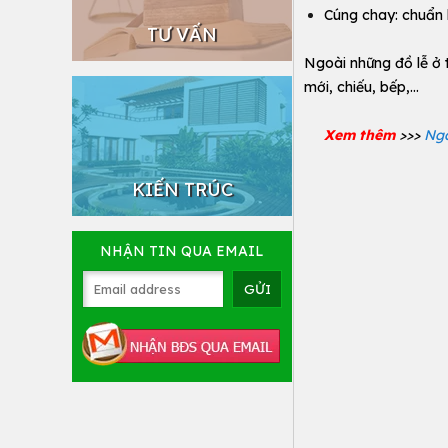
Cúng chay: chuẩn 
TƯ VẤN
Ngoài những đồ lễ ở 
mới, chiếu, bếp,…
Xem thêm
>>>
Ngà
KIẾN TRÚC
NHẬN TIN QUA EMAIL