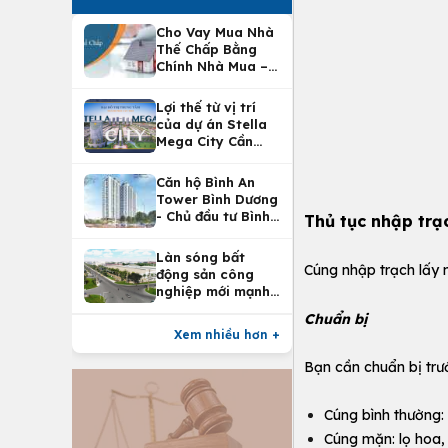
Cho Vay Mua Nhà
Thế Chấp Bằng
Chính Nhà Mua –
Lợi Ích Vay Mua
Nhà Tại
Lợi thế từ vị trí
Vietcombank
của dự án Stella
Mega City Cần
Thơ
Căn hộ Bình An
Tower Bình Dương
- Chủ đầu tư Bình
Thủ tục nhập trạ
An Land
Làn sóng bất
Cúng nhập trạch lấy 
động sản công
nghiệp mới mạnh
nhất 25 năm
Chuẩn bị
Xem nhiều hơn +
Bạn cần chuẩn bị trư
Cúng bình thường: l
Cúng mặn: lọ hoa, 