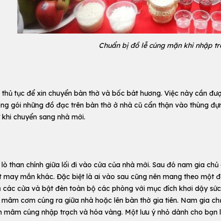
Chuẩn bị đồ lễ cúng mặn khi nhập tr
 thủ tục để xin chuyển bàn thờ và bốc bát hương. Việc này cần được
ng gói những đồ đạc trên bàn thờ ở nhà cũ cẩn thận vào thùng đự
 khi chuyển sang nhà mới.
 lò than chính giữa lối đi vào cửa của nhà mới. Sau đó nam gia ch
 may mắn khác. Đặc biệt là ai vào sau cũng nên mang theo một 
 các cửa và bật đèn toàn bộ các phòng với mục đích khơi dậy sứ
 mâm cơm cúng ra giữa nhà hoặc lên bàn thờ gia tiên. Nam gia ch
 mâm cúng nhập trạch và hóa vàng. Một lưu ý nhỏ dành cho bạn l