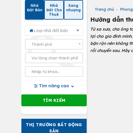
Nhà
Nhà
Sang
Trang chủ
›
Phong
Đất Bán
Đất Cho
nhượng
Thuê
Hướng dẫn thủ
Từ xa xưa, cha ông t
Loại nhà đất bán
lợi cho gia đình mìn
bận rộn nên không th
rồi chuyển sau. Hãy
Tìm nâng cao
THỊ TRƯỜNG BẤT ĐỘNG
SẢN