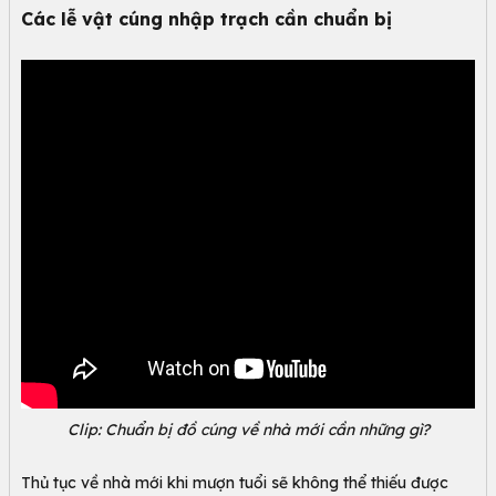
Các lễ vật cúng nhập trạch cần chuẩn bị
Clip: Chuẩn bị đồ cúng về nhà mới cần những gì?
Thủ tục về nhà mới khi mượn tuổi sẽ không thể thiếu được