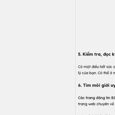
5. Kiểm tra, đọc k
Có một điều hết sức q
lý của bạn. Có thể ở 
6. Tìm môi giới u
Các trang đăng tin B
trang web chuyên về