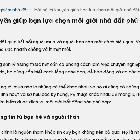
ghiệm nhà đất
›
Một số lời khuyên giúp bạn lựa chọn môi giới nhà đấ
uyên giúp bạn lựa chọn môi giới nhà đất phù
 đất giúp kết nối người mua và người
bán nhà
một cách hiệu quả. Vớ
ơ ước nhanh chóng và ít mệt mỏi.
g sản lý tưởng trước hết cần có phong cách làm việc chuyên nghiệp
đó, họ cũng cần biết cách lắng nghe bạn, dễ hòa đồng và có các cô
t người
mua nhà
là những cá thể khác nhau và họ ai cũng có những 
linh hoạt và sở hữu các kỹ năng, kỹ thuật khác nhau để mang lại tố
tìm kiếm được dịch vụ môi giới bất động sản phù hợp:
ng tin từ bạn bè và người thân
 chính là nguồn tham khảo tin cậy bạn không nên bỏ qua. Họ là nhữ
giới uy tín, chuyên nghiệp nào đó, họ sẽ không ngần ngại chia sẻ v