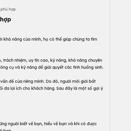
t phù hợp
 hợp
i khả năng của mình, họ có thể giúp chúng ta tìm
, trách nhiệm, uy tín cao, kỹ năng, khả năng chuyên
ng cụ và kỹ năng để giải quyết các tình huống sinh.
vấn đề của riêng mình. Do đó, người môi giới bất
i đa lợi ích cho khách hàng. Sau đây là một số gợi ý
ng người biết về bạn, hiểu về bạn và khi có được
ới bạn.