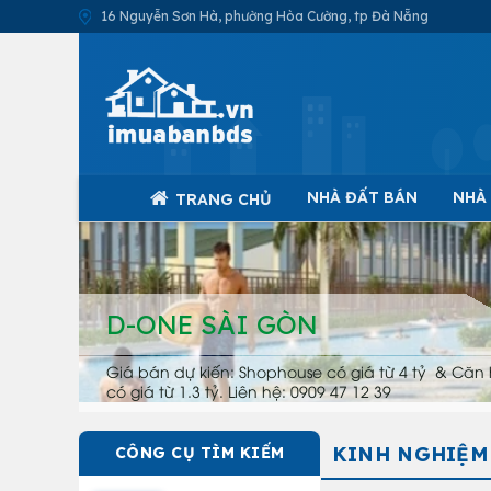
16 Nguyễn Sơn Hà, phường Hòa Cường, tp Đà Nẵng
NHÀ ĐẤT BÁN
NHÀ
TRANG CHỦ
D-ONE SÀI GÒN
Giá bán dự kiến: Shophouse có giá từ 4 tỷ & Căn 
có giá từ 1.3 tỷ. Liên hệ: 0909 47 12 39
KINH NGHIỆM
CÔNG CỤ TÌM KIẾM