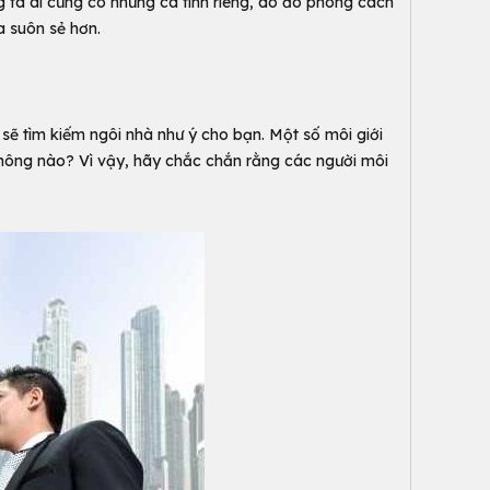
g ta ai cũng có những cá tính riêng, do đó phong cách
a suôn sẻ hơn.
 sẽ tìm kiếm ngôi nhà như ý cho bạn. Một số môi giới
không nào? Vì vậy, hãy chắc chắn rằng các người môi