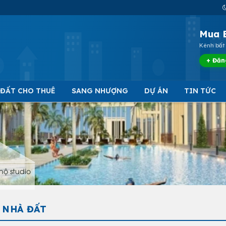
Mua 
Kênh bất 
+ Đăn
 ĐẤT CHO THUÊ
SANG NHƯỢNG
DỰ ÁN
TIN TỨC
hộ studio
 NHÀ ĐẤT