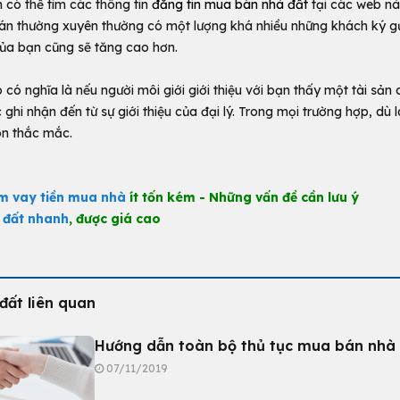
 có thể tìm các thông tin
đăng tin mua bán nhà đất
tại các web nà
án thường xuyên thường có một lượng khá nhiều những khách ký gử
 của bạn cũng sẽ tăng cao hơn.
ó có nghĩa là nếu người môi giới giới thiệu với bạn thấy một tài sản
ghi nhận đến từ sự giới thiệu của đại lý. Trong mọi trường hợp, dù l
òn thắc mắc.
m vay tiền mua nhà
ít tốn kém - Những vấn đề cần lưu ý
 đất nhanh
, được giá cao
đất liên quan
Hướng dẫn toàn bộ thủ tục mua bán nhà 
07/11/2019