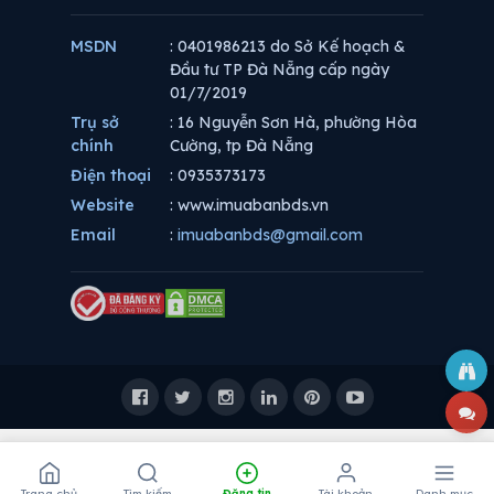
MSDN
: 0401986213 do Sở Kế hoạch &
Đầu tư TP Đà Nẵng cấp ngày
01/7/2019
Trụ sở
: 16 Nguyễn Sơn Hà, phường Hòa
chính
Cường, tp Đà Nẵng
Điện thoại
: 0935373173
Website
: www.imuabanbds.vn
Email
:
imuabanbds@gmail.com
Trang chủ
Tìm kiếm
Đăng tin
Tài khoản
Danh mục