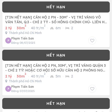
[TIN HẾT HẠN] CĂN HỘ 2 PN - 30M² - VỊ TRÍ VÀNG VÕ
VĂN TẦN, Q.3 - CHỈ 2 TỶ - SỔ HỒNG CHÍNH CHỦ- LIÊN HỆ
2
2
NGAY
2 tỷ
·
30m
·
40 tr/m
·
6m
·
2
Thành phố Hồ Chí Minh
Phạm Tiến Sơn
P
Đăng 08/07/2025
[TIN HẾT HẠN] CĂN HỘ 2 PN, 30M², VỊ TRÍ VÀNG QUẬN 3
- CHỈ 2 TỶ! HOẶC CƠ HỘI SỞ HỮU CĂN HỘ 2 PHÒNG NGỦ
2
2
QUẬN 3,
2 tỷ
·
30m
·
40 tr/m
·
5m
·
2
Thành phố Hồ Chí Minh
Phạm Tiến Sơn
P
Đăng 07/07/2025