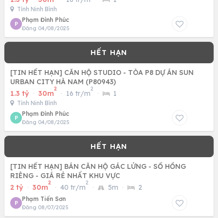
Tỉnh Ninh Bình
Phạm Đình Phúc
P
Đăng 04/08/2025
[TIN HẾT HẠN] CĂN HỘ STUDIO - TÒA P8 DỰ ÁN SUN
URBAN CITY HÀ NAM (P80943)
2
2
1.3 tỷ
·
30m
·
16 tr/m
·
1
Tỉnh Ninh Bình
Phạm Đình Phúc
P
Đăng 04/08/2025
[TIN HẾT HẠN] BÁN CĂN HỘ GÁC LỬNG - SỔ HỒNG
RIÊNG - GIÁ RẺ NHẤT KHU VỰC
2
2
2 tỷ
·
30m
·
40 tr/m
·
5m
·
2
Phạm Tiến Sơn
P
Đăng 08/07/2025