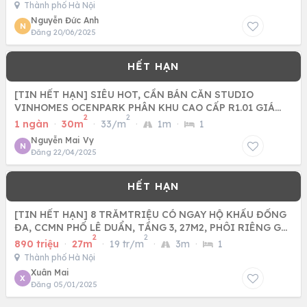
Thành phố Hà Nội
Nguyễn Đức Anh
N
Đăng 20/06/2025
[TIN HẾT HẠN] SIÊU HOT, CẦN BÁN CĂN STUDIO
VINHOMES OCENPARK PHÂN KHU CAO CẤP R1.01 GIÁ
2
2
1.8XX TỶ 0933598666
1 ngàn
·
30m
·
33/m
·
1m
·
1
Nguyễn Mai Vy
N
Đăng 22/04/2025
[TIN HẾT HẠN] 8 TRĂMTRIỆU CÓ NGAY HỘ KHẨU ĐỐNG
ĐA, CCMN PHỐ LÊ DUẨN, TẦNG 3, 27M2, PHÔI RIÊNG GD
2
2
NGAY
890 triệu
·
27m
·
19 tr/m
·
3m
·
1
Thành phố Hà Nội
Xuân Mai
X
Đăng 05/01/2025