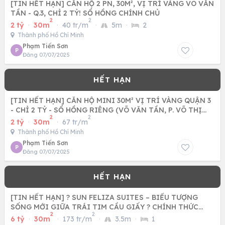
[TIN HẾT HẠN] CĂN HỘ 2 PN, 30M², VỊ TRÍ VÀNG VÕ VĂN
TẦN - Q.3, CHỈ 2 TỶ! SỔ HỒNG CHÍNH CHỦ
2
2
2 tỷ
·
30m
·
40 tr/m
·
5m
·
2
Thành phố Hồ Chí Minh
Phạm Tiến Sơn
P
Đăng 07/07/2025
[TIN HẾT HẠN] CĂN HỘ MINI 30M² VỊ TRÍ VÀNG QUẬN 3
- CHỈ 2 TỶ - SỔ HỒNG RIÊNG (VÕ VĂN TẦN, P. VÕ THỊ
2
2
SÁU) - CƠ HỘI
2 tỷ
·
30m
·
67 tr/m
Thành phố Hồ Chí Minh
Phạm Tiến Sơn
P
Đăng 07/07/2025
[TIN HẾT HẠN] ? SUN FELIZA SUITES – BIỂU TƯỢNG
SỐNG MỚI GIỮA TRÁI TIM CẦU GIẤY ? CHÍNH THỨC
2
2
NHẬN BOOKING – CHỈ
6 tỷ
·
30m
·
173 tr/m
·
3.5m
·
1