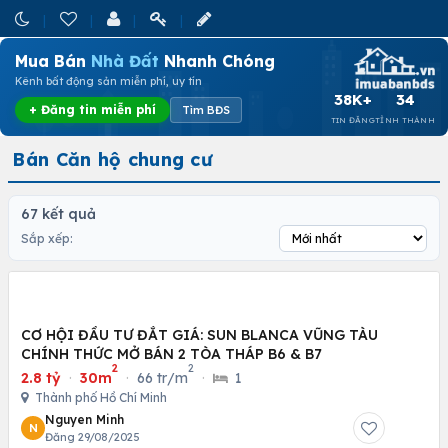
Mua Bán
Nhà Đất
Nhanh Chóng
Kênh bất động sản miễn phí, uy tín
38K+
34
+ Đăng tin miễn phí
Tìm BĐS
TIN ĐĂNG
TỈNH THÀNH
Bán Căn hộ chung cư
67 kết quả
Sắp xếp:
CƠ HỘI ĐẦU TƯ ĐẮT GIÁ: SUN BLANCA VŨNG TÀU
CHÍNH THỨC MỞ BÁN 2 TÒA THÁP B6 & B7
2
2
2.8 tỷ
·
30m
·
66 tr/m
·
1
Thành phố Hồ Chí Minh
Nguyen Minh
N
Đăng 29/08/2025