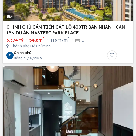
3
CHÍNH CHỦ CẦN TIỀN CẮT LỖ 400TR BÁN NHANH CĂN
1PN DỰ ÁN MASTERI PARK PLACE
2
2
6.374 tỷ
·
54.8m
·
116 tr/m
·
1
Thành phố Hồ Chí Minh
Chính chủ
C
Đăng 30/07/2026