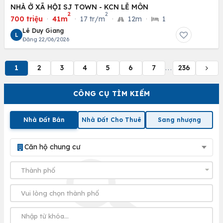
NHÀ Ở XÃ HỘI SJ TOWN - KCN LỄ MÔN
2
2
700 triệu
·
41m
·
17 tr/m
·
12m
·
1
Lê Duy Giang
L
Đăng 22/06/2026
1
2
3
4
5
6
7
236
...
CÔNG CỤ TÌM KIẾM
Nhà Đất Bán
Nhà Đất Cho Thuê
Sang nhượng
Căn hộ chung cư