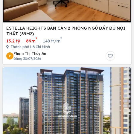
ESTELLA HEIGHTS BÁN CĂN 2 PHÒNG NGỦ ĐẦY ĐỦ NỘI
THẤT (89M2)
2
2
13.2 tỷ
·
89m
·
148 tr/m
Thành phố Hồ Chí Minh
Phạm Thị Thúy An
P
Đăng 30/07/2026