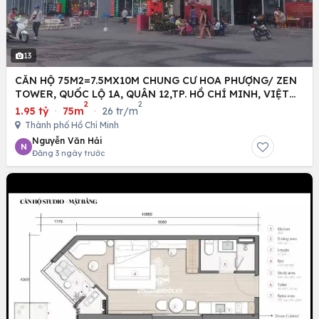
13
CĂN HỘ 75M2=7.5MX10M CHUNG CƯ HOA PHƯỢNG/ ZEN
TOWER, QUỐC LỘ 1A, QUÂN 12,TP. HỒ CHÍ MINH, VIỆT
2
2
NAM
1.95 tỷ
·
75m
·
26 tr/m
Thành phố Hồ Chí Minh
Nguyễn Văn Hải
N
Đăng 3 ngày trước