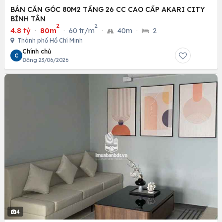
BÁN CĂN GÓC 80M2 TẦNG 26 CC CAO CẤP AKARI CITY
BÌNH TÂN
2
2
4.8 tỷ
·
80m
·
60 tr/m
·
40m
·
2
Thành phố Hồ Chí Minh
Chính chủ
C
Đăng 23/06/2026
4