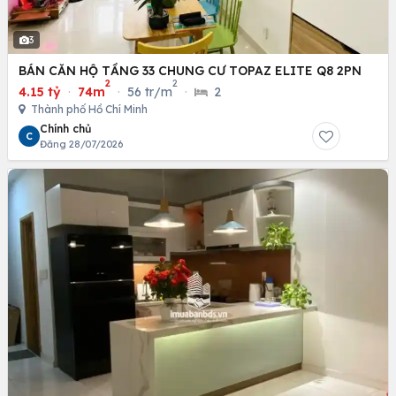
3
BÁN CĂN HỘ TẦNG 33 CHUNG CƯ TOPAZ ELITE Q8 2PN
2
2
4.15 tỷ
·
74m
·
56 tr/m
·
2
Thành phố Hồ Chí Minh
Chính chủ
C
Đăng 28/07/2026