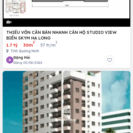
6
THIẾU VỐN CẦN BÁN NHANH CĂN HỘ STUDIO VIEW
BIỂN SKYM HẠ LONG
2
2
1.7 tỷ
·
30m
·
57 tr/m
Tỉnh Quảng Ninh
Đặng Hải
Đ
Đăng 05/08/2026