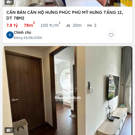
6
CẦN BÁN CĂN HỘ HƯNG PHÚC PHÚ MỸ HƯNG TẦNG 12,
DT 78M2
2
2
7.8 tỷ
·
78m
·
100 tr/m
·
20m
·
2
Chính chủ
C
Đăng 26/06/2026
7