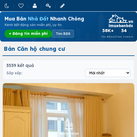
Mua Bán
Nhà Đất
Nhanh Chóng
Kênh bất động sản miễn phí, uy tín
38K+
34
+ Đăng tin miễn phí
Tìm BĐS
TIN ĐĂNG
TỈNH THÀNH
Bán Căn hộ chung cư
3539 kết quả
Sắp xếp: