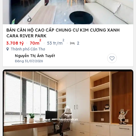
BÁN CĂN HỘ CAO CẤP CHUNG CƯ KIM CƯƠNG XANH
CARA RIVER PARK
2
2
3.708 tỷ
·
70m
·
53 tr/m
·
2
Thành phố Cần Thơ
Nguyễn Thị Ánh Tuyết
Đăng 31/07/2026