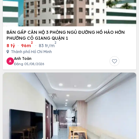
BÁN GẤP CĂN HỘ 3 PHÒNG NGỦ ĐƯỜNG HỒ HẢO HỚN
PHƯỜNG CÔ GIANG QUẬN 1
2
2
8 tỷ
·
96m
·
83 tr/m
Thành phố Hồ Chí Minh
Anh Toàn
A
Đăng 05/08/2026