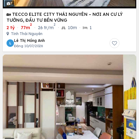
7
🏡 TECCO ELITE CITY THÁI NGUYÊN – NƠI AN CƯ LÝ
TƯỞNG, ĐẦU TƯ BỀN VỮNG
2
2
2 tỷ
·
77m
·
26 tr/m
·
10m
·
1
Tỉnh Thái Nguyên
Lê Thị Hồng Anh
L
Đăng 10/07/2026