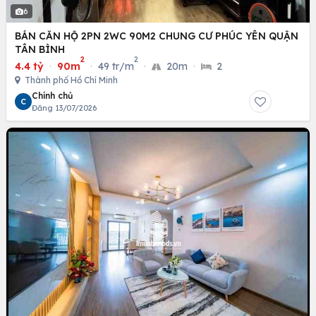
6
BÁN CĂN HỘ 2PN 2WC 90M2 CHUNG CƯ PHÚC YÊN QUẬN
TÂN BÌNH
2
2
4.4 tỷ
·
90m
·
49 tr/m
·
20m
·
2
Thành phố Hồ Chí Minh
Chính chủ
C
Đăng 13/07/2026