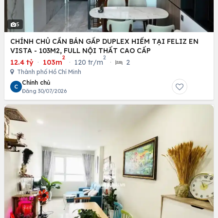
5
CHÍNH CHỦ CẦN BÁN GẤP DUPLEX HIẾM TẠI FELIZ EN
VISTA - 103M2, FULL NỘI THẤT CAO CẤP
2
2
12.4 tỷ
·
103m
·
120 tr/m
·
2
Thành phố Hồ Chí Minh
Chính chủ
C
Đăng 30/07/2026