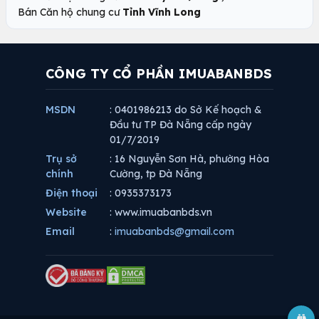
Bán Căn hộ chung cư
Tỉnh Vĩnh Long
CÔNG TY CỔ PHẦN IMUABANBDS
MSDN
: 0401986213 do Sở Kế hoạch &
Đầu tư TP Đà Nẵng cấp ngày
01/7/2019
Trụ sở
: 16 Nguyễn Sơn Hà, phường Hòa
chính
Cường, tp Đà Nẵng
Điện thoại
: 0935373173
Website
: www.imuabanbds.vn
Email
:
imuabanbds@gmail.com