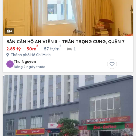
4
BÁN CĂN HỘ AN VIÊN 3 – TRẦN TRỌNG CUNG, QUẬN 7
2
2
2.85 tỷ
·
50m
·
57 tr/m
·
1
Thành phố Hồ Chí Minh
Thu Nguyen
T
Đăng 2 ngày trước