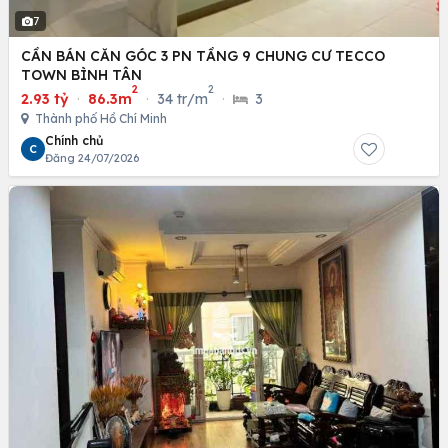
7
CẦN BÁN CĂN GÓC 3 PN TẦNG 9 CHUNG CƯ TECCO
TOWN BÌNH TÂN
2
2
2.93 tỷ
·
86.3m
·
34 tr/m
·
3
Thành phố Hồ Chí Minh
Chính chủ
C
Đăng 24/07/2026