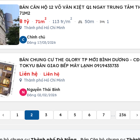
BÁN CĂN HỘ 12 VÕ VĂN KIỆT Q1 NGAY TRUNG TÂM T
71M2
2
2
8 tỷ
·
71m
·
113 tr/m
·
50m
·
1
Thành phố Hồ Chí Minh
Chính chủ
C
Đăng 17/03/2026
BÁN CHUNG CƯ THE GLORY TP MỚI BÌNH DƯƠNG - C
TOKYU BÀN GIAO BẾP MÁY LẠNH 0919433733
Liên hệ
·
Liên hệ
Thành phố Hồ Chí Minh
Nguyễn Thái Bình
N
Đăng 02/02/2026
1
2
3
4
5
6
7
...
236
,
n hộ chung cư
Thành phố Đà Nẵng
Bán Căn hộ chung cư
Thành