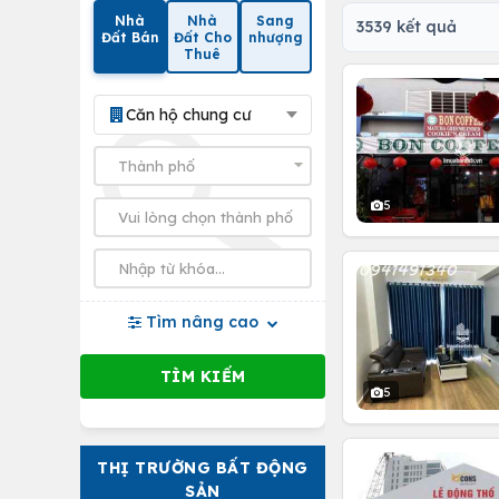
Nhà
Nhà
Sang
3539 kết quả
Đất Bán
Đất Cho
nhượng
Thuê
Căn hộ chung cư
5
Tìm nâng cao
5
THỊ TRƯỜNG BẤT ĐỘNG
SẢN