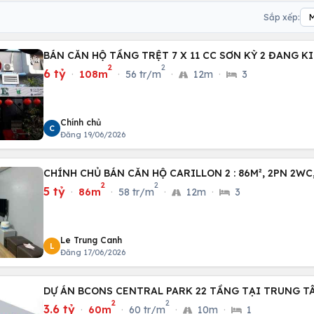
Sắp xếp:
BÁN CĂN HỘ TẦNG TRỆT 7 X 11 CC SƠN KỲ 2 ĐANG K
2
2
6 tỷ
·
108m
·
56 tr/m
·
12m
·
3
Chính chủ
C
Đăng 19/06/2026
CHÍNH CHỦ BÁN CĂN HỘ CARILLON 2 : 86M², 2PN 2
2
2
5 tỷ
·
86m
·
58 tr/m
·
12m
·
3
Le Trung Canh
L
Đăng 17/06/2026
DỰ ÁN BCONS CENTRAL PARK 22 TẦNG TẠI TRUNG TÂ
2
2
3.6 tỷ
·
60m
·
60 tr/m
·
10m
·
1