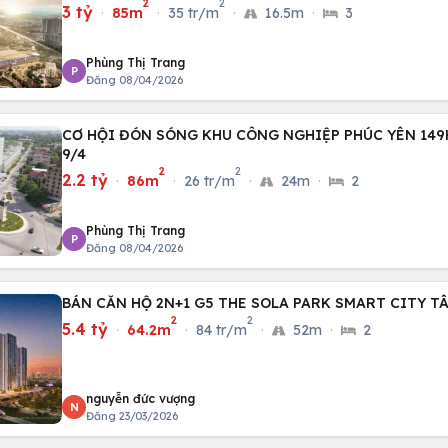
2
2
3 tỷ
·
85m
·
35 tr/m
·
16.5m
·
3
Phùng Thị Trang
P
Đăng 08/04/2026
CƠ HỘI ĐÓN SÓNG KHU CÔNG NGHIỆP PHÚC YÊN 149HA – KHỞI CÔNG
9/4
2
2
2.2 tỷ
·
86m
·
26 tr/m
·
24m
·
2
Phùng Thị Trang
P
Đăng 08/04/2026
BÁN CĂN HỘ 2N+1 G5 THE SOLA PARK SMART CITY T
2
2
5.4 tỷ
·
64.2m
·
84 tr/m
·
52m
·
2
nguyễn đức vượng
N
Đăng 23/03/2026