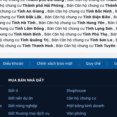
,
 hộ chung cư
Thành phố Hải Phòng
Bán Căn hộ chung cư
Thành
,
,
 chung cư
Tỉnh An Giang
Bán Căn hộ chung cư
Tỉnh Bắc Ninh
B
,
,
 chung cư
Tỉnh Đắk Lắk
Bán Căn hộ chung cư
Tỉnh Điện Biên
B
,
,
ung cư
Tỉnh Hà Tĩnh
Bán Căn hộ chung cư
Tỉnh Hưng Yên
Bán 
,
,
chung cư
Tỉnh Lâm Đồng
Bán Căn hộ chung cư
Tỉnh Lạng Sơn
,
,
hung cư
Tỉnh Ninh Bình
Bán Căn hộ chung cư
Tỉnh Phú Thọ
Bán
,
,
ộ chung cư
Tỉnh Quảng Trị
Bán Căn hộ chung cư
Tỉnh Sơn La
,
hộ chung cư
Tỉnh Thanh Hoá
Bán Căn hộ chung cư
Tỉnh Tuyên
Điều khoản
Chính sách bảo mật
Quy chế
G
MUA BÁN NHÀ ĐẤT
Đất ở
Shophouse
Đất nền dự án
Căn hộ chung cư
p
Đất nông nghiệp
Mặt bằng kinh doanh
Đất thương mại dịch vụ
Văn phòng