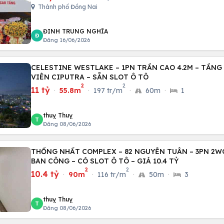
Thành phố Đồng Nai
ĐINH TRUNG NGHĨA
Đ
Đăng 16/06/2026
CELESTINE WESTLAKE – 1PN TRẦN CAO 4.2M – TẦN
VIÊN CIPUTRA – SẴN SLOT Ô TÔ
2
2
11 tỷ
·
55.8m
·
197 tr/m
·
60m
·
1
thuỵ Thuỵ
T
Đăng 08/06/2026
THỐNG NHẤT COMPLEX – 82 NGUYỄN TUÂN – 3PN 2WC
BAN CÔNG – CÓ SLOT Ô TÔ – GIÁ 10.4 TỶ
2
2
10.4 tỷ
·
90m
·
116 tr/m
·
50m
·
3
thuỵ Thuỵ
T
Đăng 08/06/2026