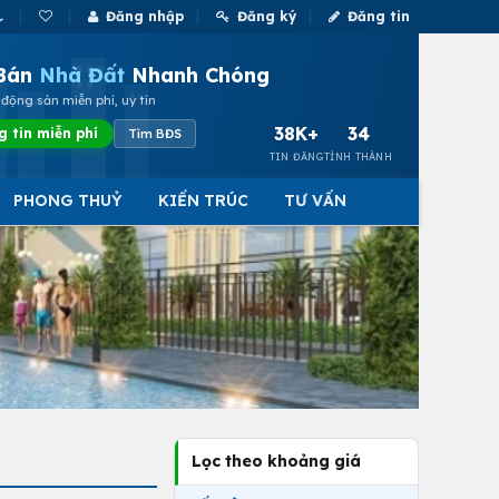
Đăng nhập
Đăng ký
Đăng tin
Bán
Nhà Đất
Nhanh Chóng
động sản miễn phí, uy tín
38K+
34
g tin miễn phí
Tìm BĐS
TIN ĐĂNG
TỈNH THÀNH
PHONG THUỶ
KIẾN TRÚC
TƯ VẤN
Lọc theo khoảng giá