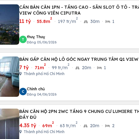
CẦN BÁN CĂN 1PN - TẦNG CAO - SẴN SLOT Ô TÔ - TR
VIEW CÔNG VIÊN CIPUTRA
2
2
11 tỷ
·
55.8m
·
197 tr/m
·
30m
·
1
thuỵ Thuỵ
T
Đăng 05/06/2026
BÁN GẤP CĂN HỘ LÔ GÓC NGAY TRUNG TÂM Q1 VIEW
2
2
7 tỷ
·
71m
·
99 tr/m
·
20m
·
1
Thành phố Hồ Chí Minh
Chính chủ
C
Đăng 04/06/2026
BÁN CĂN HỘ 2PN 2WC TẦNG 9 CHUNG CƯ LUMIERE T
ĐẦY ĐỦ
2
2
4.35 tỷ
·
69m
·
63 tr/m
·
20m
·
2
Thành phố Hồ Chí Minh