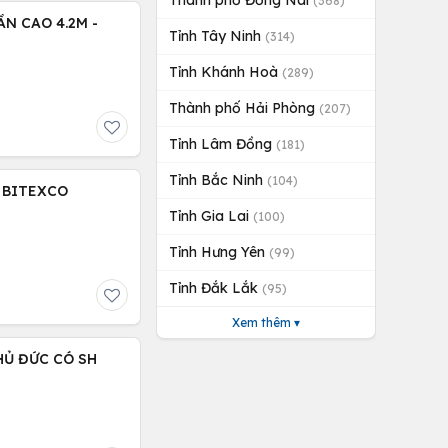
Thành phố Đồng Nai
(368)
ẦN CAO 4.2M -
Tỉnh Tây Ninh
(314)
Tỉnh Khánh Hoà
(289)
Thành phố Hải Phòng
(207)
Tỉnh Lâm Đồng
(181)
Tỉnh Bắc Ninh
(104)
 BITEXCO
Tỉnh Gia Lai
(100)
Tỉnh Hưng Yên
(99)
Tỉnh Đắk Lắk
(95)
Xem thêm ▾
HỦ ĐỨC CÓ SH