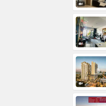
8
8
4