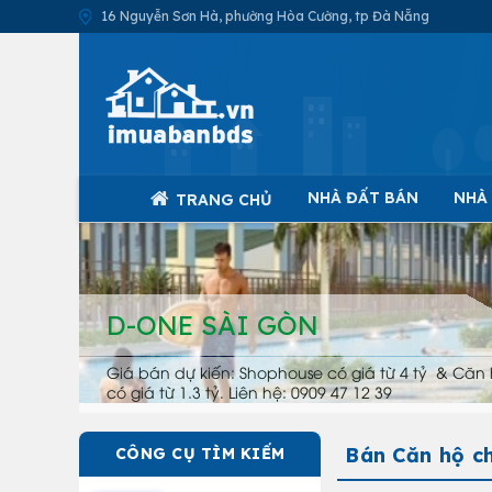
16 Nguyễn Sơn Hà, phường Hòa Cường, tp Đà Nẵng
NHÀ ĐẤT BÁN
NHÀ
TRANG CHỦ
D-ONE SÀI GÒN
Giá bán dự kiến: Shophouse có giá từ 4 tỷ & Căn 
có giá từ 1.3 tỷ. Liên hệ: 0909 47 12 39
Bán Căn hộ c
CÔNG CỤ TÌM KIẾM