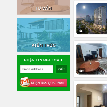
TƯ VẤN
7
KIẾN TRÚC
NHẬN TIN QUA EMAIL
8