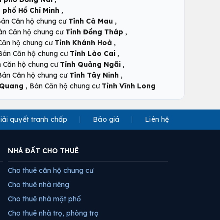
,
 phố Hồ Chí Minh
,
án Căn hộ chung cư
Tỉnh Cà Mau
,
án Căn hộ chung cư
Tỉnh Đồng Tháp
,
Căn hộ chung cư
Tỉnh Khánh Hoà
,
Bán Căn hộ chung cư
Tỉnh Lào Cai
,
 Căn hộ chung cư
Tỉnh Quảng Ngãi
,
Bán Căn hộ chung cư
Tỉnh Tây Ninh
,
 Quang
Bán Căn hộ chung cư
Tỉnh Vĩnh Long
iải quyết tranh chấp
Báo giá
Liên hệ
NHÀ ĐẤT CHO THUÊ
Cho thuê căn hộ chung cư
Cho thuê nhà riêng
Cho thuê nhà mặt phố
Cho thuê nhà trọ, phòng trọ