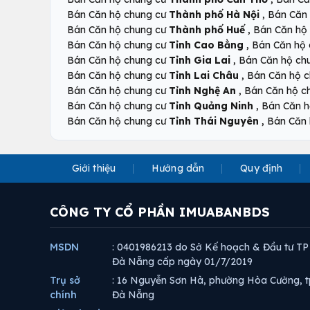
,
Bán Căn hộ chung cư
Thành phố Hà Nội
Bán Căn
,
Bán Căn hộ chung cư
Thành phố Huế
Bán Căn hộ
,
Bán Căn hộ chung cư
Tỉnh Cao Bằng
Bán Căn hộ
,
Bán Căn hộ chung cư
Tỉnh Gia Lai
Bán Căn hộ ch
,
Bán Căn hộ chung cư
Tỉnh Lai Châu
Bán Căn hộ 
,
Bán Căn hộ chung cư
Tỉnh Nghệ An
Bán Căn hộ c
,
Bán Căn hộ chung cư
Tỉnh Quảng Ninh
Bán Căn h
,
Bán Căn hộ chung cư
Tỉnh Thái Nguyên
Bán Căn 
Giới thiệu
Hướng dẫn
Quy định
CÔNG TY CỔ PHẦN IMUABANBDS
MSDN
: 0401986213 do Sở Kế hoạch & Đầu tư TP
Đà Nẵng cấp ngày 01/7/2019
Trụ sở
: 16 Nguyễn Sơn Hà, phường Hòa Cường, t
chính
Đà Nẵng