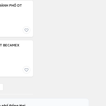
HÀNH PHỐ DT
ĐT BECAMEX
,
 phố Đồng Nai