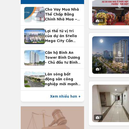
Cho Vay Mua Nhà
Thế Chấp Bằng
Chính Nhà Mua –
10
Lợi Ích Vay Mua
Nhà Tại
Lợi thế từ vị trí
Vietcombank
của dự án Stella
Mega City Cần
Thơ
Căn hộ Bình An
Tower Bình Dương
- Chủ đầu tư Bình
An Land
7
Làn sóng bất
động sản công
nghiệp mới mạnh
nhất 25 năm
Xem nhiều hơn +
7