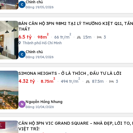
Chính chủ
C
Đăng 19/05/2026
BÁN CĂN HỘ 3PN 98M2 TẠI LÝ THƯỜNG KIỆT Q11, TẦN
THẤT
2
2
6.5 tỷ
·
98m
·
66 tr/m
·
15m
·
3
Thành phố Hồ Chí Minh
Chính chủ
C
Đăng 19/04/2026
SIMONA HEIGHTS - Ở LÀ THÍCH , ĐẦU TƯ LÀ LỜI
2
2
4.32 tỷ
·
8.75m
·
494 tr/m
·
87.5m
·
3
Nguyễn Hồng Nhung
N
Đăng 10/04/2026
CĂN HỘ 3PN VIC GRAND SQUARE – NHÀ ĐẸP, LỜI TO
VIỆT TRÌ!