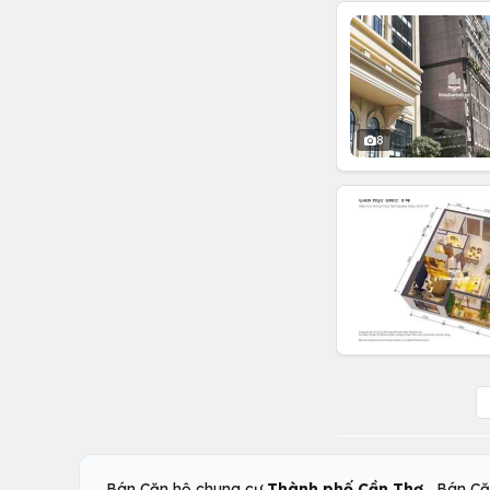
8
,
Bán Căn hộ chung cư
Thành phố Cần Thơ
Bán Că