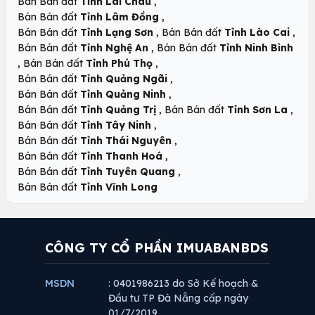
,
Bán Bán đất
Tỉnh Lai Châu
,
Bán Bán đất
Tỉnh Lâm Đồng
,
,
Bán Bán đất
Tỉnh Lạng Sơn
Bán Bán đất
Tỉnh Lào Cai
,
Bán Bán đất
Tỉnh Nghệ An
Bán Bán đất
Tỉnh Ninh Bình
,
,
Bán Bán đất
Tỉnh Phú Thọ
,
Bán Bán đất
Tỉnh Quảng Ngãi
,
Bán Bán đất
Tỉnh Quảng Ninh
,
,
Bán Bán đất
Tỉnh Quảng Trị
Bán Bán đất
Tỉnh Sơn La
,
Bán Bán đất
Tỉnh Tây Ninh
,
Bán Bán đất
Tỉnh Thái Nguyên
,
Bán Bán đất
Tỉnh Thanh Hoá
,
Bán Bán đất
Tỉnh Tuyên Quang
Bán Bán đất
Tỉnh Vĩnh Long
CÔNG TY CỔ PHẦN IMUABANBDS
MSDN
: 0401986213 do Sở Kế hoạch &
Đầu tư TP Đà Nẵng cấp ngày
01/7/2019