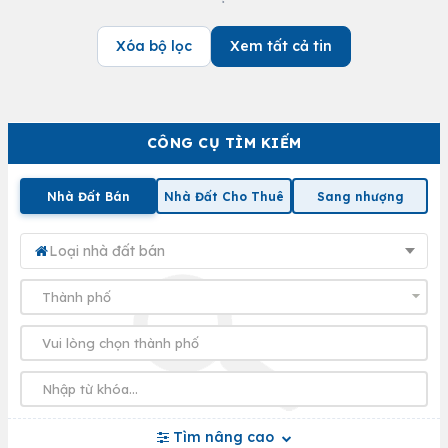
Xóa bộ lọc
Xem tất cả tin
CÔNG CỤ TÌM KIẾM
Nhà Đất Bán
Nhà Đất Cho Thuê
Sang nhượng
Loại nhà đất bán
Tìm nâng cao