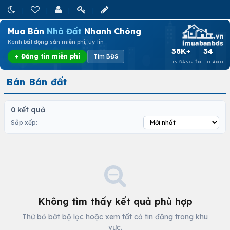
Mua Bán
Nhà Đất
Nhanh Chóng
Kênh bất động sản miễn phí, uy tín
38K+
34
+ Đăng tin miễn phí
Tìm BĐS
TIN ĐĂNG
TỈNH THÀNH
Bán Bán đất
0 kết quả
Sắp xếp:
Không tìm thấy kết quả phù hợp
Thử bỏ bớt bộ lọc hoặc xem tất cả tin đăng trong khu
vực.