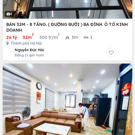
4
BÁN 52M - 8 TẦNG. ( ĐƯỜNG BƯỞI ) BA ĐÌNH. Ô TÔ KINH
DOANH
2
2
26 tỷ
·
52m
·
500 tr/m
·
5m
·
1
Thành phố Hà Nội
Nguyễn Đức Hải
Đăng 11 giờ trước