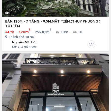
5
BÁN 120M - 7 TẦNG - 9.5M.MẶT TIỀN.(THỤY PHƯƠNG )
TỪ LIÊM
2
2
34 tỷ
·
120m
·
253 tr/m
·
10m
·
10
Thành phố Hà Nội
Nguyễn Đức Hải
Đăng 11 giờ trước