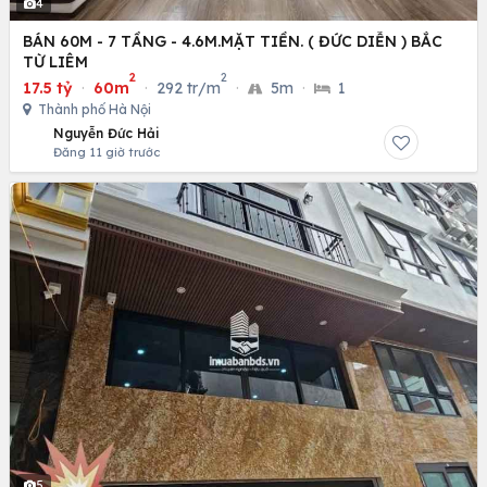
4
BÁN 60M - 7 TẦNG - 4.6M.MẶT TIỀN. ( ĐỨC DIỄN ) BẮC
TỪ LIÊM
2
2
17.5 tỷ
·
60m
·
292 tr/m
·
5m
·
1
Thành phố Hà Nội
Nguyễn Đức Hải
Đăng 11 giờ trước
5