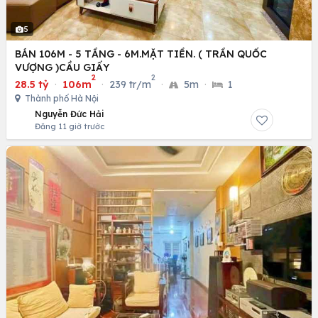
5
BÁN 106M - 5 TẦNG - 6M.MẶT TIỀN. ( TRẦN QUỐC
VƯỢNG )CẦU GIẤY
2
2
28.5 tỷ
·
106m
·
239 tr/m
·
5m
·
1
Thành phố Hà Nội
Nguyễn Đức Hải
Đăng 11 giờ trước