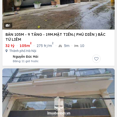
5
BÁN 105M - 9 TẦNG - 19M.MẶT TIỀN.( PHÚ DIỄN ) BẮC
TỪ LIÊM
2
2
32 tỷ
·
105m
·
275 tr/m
·
5m
·
10
Thành phố Hà Nội
Nguyễn Đức Hải
Đăng 11 giờ trước