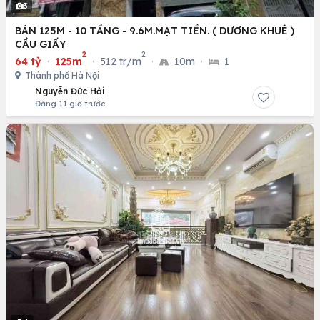
3
BÁN 125M - 10 TẦNG - 9.6M.MẠT TIỀN. ( DƯƠNG KHUÊ )
CẦU GIẤY
2
2
64 tỷ
·
125m
·
512 tr/m
·
10m
·
1
Thành phố Hà Nội
Nguyễn Đức Hải
Đăng 11 giờ trước