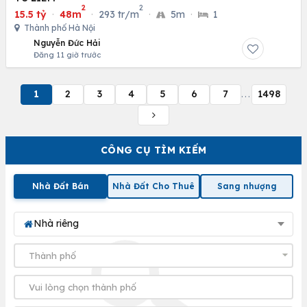
2
2
15.5 tỷ
·
48m
·
293 tr/m
·
5m
·
1
Thành phố Hà Nội
Nguyễn Đức Hải
Đăng 11 giờ trước
1
2
3
4
5
6
7
1498
...
CÔNG CỤ TÌM KIẾM
Nhà Đất Bán
Nhà Đất Cho Thuê
Sang nhượng
Nhà riêng