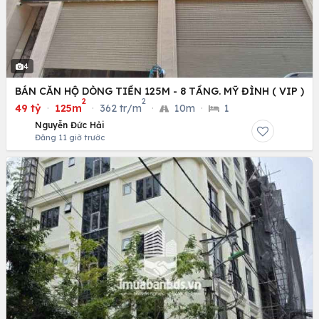
4
BÁN CĂN HỘ DÒNG TIỀN 125M - 8 TẦNG. MỸ ĐÌNH ( VIP )
2
2
49 tỷ
·
125m
·
362 tr/m
·
10m
·
1
Nguyễn Đức Hải
Đăng 11 giờ trước