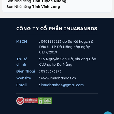
,
Bán Nhà riêng
Tỉnh Tuyên Quang
Bán Nhà riêng
Tỉnh Vĩnh Long
CÔNG TY CỔ PHẦN IMUABANBDS
MSDN
: 0401986213 do Sở Kế hoạch &
Đầu tư TP Đà Nẵng cấp ngày
01/7/2019
Trụ sở
: 16 Nguyễn Sơn Hà, phường Hòa
chính
Cường, tp Đà Nẵng
Điện thoại
: 0935373173
Website
: www.imuabanbds.vn
Email
:
imuabanbds@gmail.com