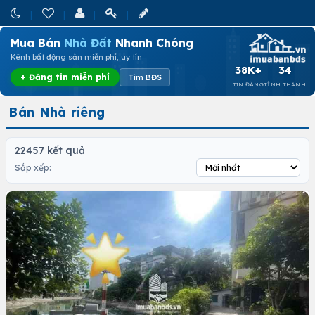
Mua Bán
Nhà Đất
Nhanh Chóng
Kênh bất động sản miễn phí, uy tín
38K+
34
+ Đăng tin miễn phí
Tìm BĐS
TIN ĐĂNG
TỈNH THÀNH
Bán Nhà riêng
22457 kết quả
Sắp xếp: