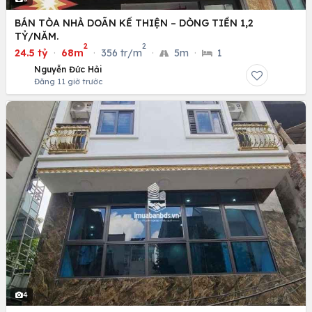
BÁN TÒA NHÀ DOÃN KẾ THIỆN – DÒNG TIỀN 1,2
TỶ/NĂM.
2
2
24.5 tỷ
·
68m
·
356 tr/m
·
5m
·
1
Nguyễn Đức Hải
Đăng 11 giờ trước
4