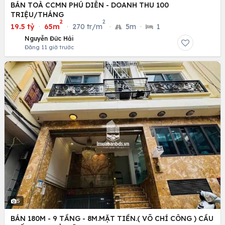
BÁN TOÀ CCMN PHÚ DIỄN - DOANH THU 100
TRIỆU/THÁNG
2
2
19.5 tỷ
·
65m
·
270 tr/m
·
5m
·
1
Nguyễn Đức Hải
Đăng 11 giờ trước
5
BÁN 180M - 9 TẦNG - 8M.MẶT TIỀN.( VÕ CHÍ CÔNG ) CẦU