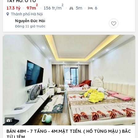
TÂY HỒ. Ô TÔ
2
2
17.3 tỷ
·
97m
·
156 tr/m
·
5m
·
6
Thành phố Hà Nội
Nguyễn Đức Hải
Đăng 11 giờ trước
5
BÁN 48M - 7 TẦNG - 4M.MẶT TIỀN. ( HỒ TÙNG MẬU ) BẮC
TỪ LIÊM