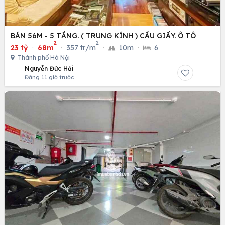
BÁN 56M - 5 TẦNG. ( TRUNG KÍNH ) CẦU GIẤY. Ô TÔ
2
2
23 tỷ
·
68m
·
357 tr/m
·
10m
·
6
Thành phố Hà Nội
Nguyễn Đức Hải
Đăng 11 giờ trước