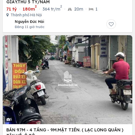
GIẤY.THU 5 TỶ/NĂM
2
2
71 tỷ
·
180m
·
364 tr/m
·
20m
·
1
Thành phố Hà Nội
Nguyễn Đức Hải
Đăng 11 giờ trước
5
BÁN 97M - 4 TẦNG - 9M.MẶT TIỀN. ( LẠC LONG QUÂN )