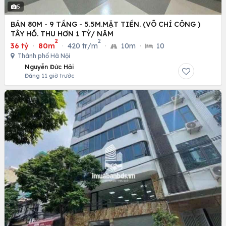
5
BÁN 80M - 9 TẦNG - 5.5M.MẶT TIỀN. (VÕ CHÍ CÔNG )
TÂY HỒ. THU HƠN 1 TỶ/ NĂM
2
2
36 tỷ
·
80m
·
420 tr/m
·
10m
·
10
Thành phố Hà Nội
Nguyễn Đức Hải
Đăng 11 giờ trước