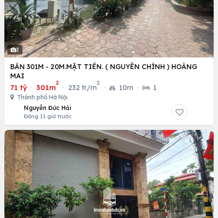
2
BÁN 301M - 20M.MẶT TIỀN. ( NGUYỄN CHÍNH ) HOÀNG
MAI
2
2
71 tỷ
·
301m
·
232 tr/m
·
10m
·
1
Thành phố Hà Nội
Nguyễn Đức Hải
Đăng 11 giờ trước