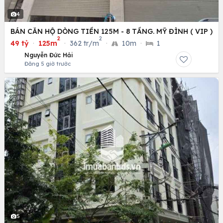
4
BÁN CĂN HỘ DÒNG TIỀN 125M - 8 TẦNG. MỸ ĐÌNH ( VIP )
2
2
49 tỷ
·
125m
·
362 tr/m
·
10m
·
1
Nguyễn Đức Hải
Đăng 5 giờ trước
5