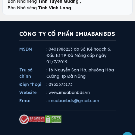
,
Bán Nhà riêng
Tỉnh Tuyên Quang
Bán Nhà riêng
Tỉnh Vĩnh Long
CÔNG TY CỔ PHẦN IMUABANBDS
MSDN
: 0401986213 do Sở Kế hoạch &
Đầu tư TP Đà Nẵng cấp ngày
01/7/2019
Trụ sở
: 16 Nguyễn Sơn Hà, phường Hòa
chính
Cường, tp Đà Nẵng
Điện thoại
: 0935373173
Website
: www.imuabanbds.vn
Email
:
imuabanbds@gmail.com