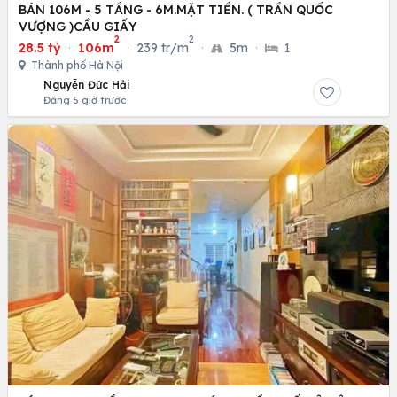
BÁN 106M - 5 TẦNG - 6M.MẶT TIỀN. ( TRẦN QUỐC
VƯỢNG )CẦU GIẤY
2
2
28.5 tỷ
·
106m
·
239 tr/m
·
5m
·
1
Thành phố Hà Nội
Nguyễn Đức Hải
Đăng 5 giờ trước