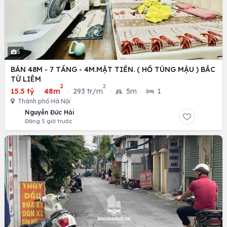
5
BÁN 48M - 7 TẦNG - 4M.MẶT TIỀN. ( HỒ TÙNG MẬU ) BẮC
TỪ LIÊM
2
2
15.5 tỷ
·
48m
·
293 tr/m
·
5m
·
1
Thành phố Hà Nội
Nguyễn Đức Hải
Đăng 5 giờ trước