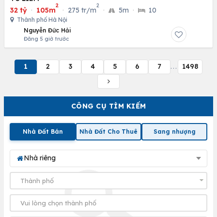
2
2
32 tỷ
·
105m
·
275 tr/m
·
5m
·
10
Thành phố Hà Nội
Nguyễn Đức Hải
Đăng 5 giờ trước
1
2
3
4
5
6
7
1498
...
CÔNG CỤ TÌM KIẾM
Nhà Đất Bán
Nhà Đất Cho Thuê
Sang nhượng
Nhà riêng