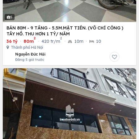
5
BÁN 80M - 9 TẦNG - 5.5M.MẶT TIỀN. (VÕ CHÍ CÔNG )
TÂY HỒ. THU HƠN 1 TỶ/ NĂM
2
2
36 tỷ
·
80m
·
420 tr/m
·
10m
·
10
Thành phố Hà Nội
Nguyễn Đức Hải
Đăng 5 giờ trước