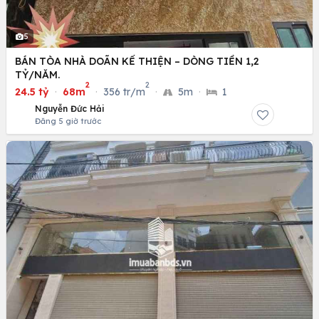
5
BÁN TÒA NHÀ DOÃN KẾ THIỆN – DÒNG TIỀN 1,2
TỶ/NĂM.
2
2
24.5 tỷ
·
68m
·
356 tr/m
·
5m
·
1
Nguyễn Đức Hải
Đăng 5 giờ trước