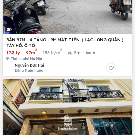
5
BÁN 97M - 4 TẦNG - 9M.MẶT TIỀN. ( LẠC LONG QUÂN )
TÂY HỒ. Ô TÔ
2
2
17.3 tỷ
·
97m
·
156 tr/m
·
5m
·
6
Thành phố Hà Nội
Nguyễn Đức Hải
Đăng 5 giờ trước