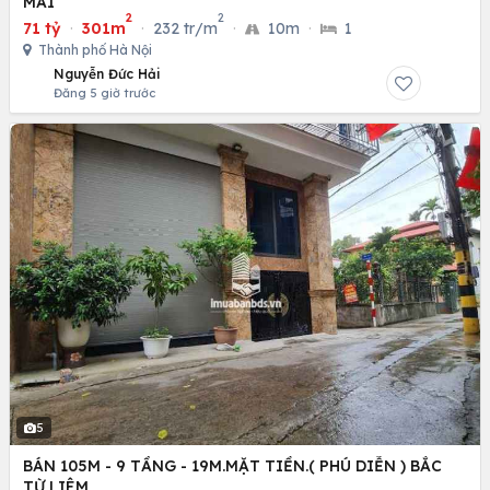
MAI
2
2
71 tỷ
·
301m
·
232 tr/m
·
10m
·
1
Thành phố Hà Nội
Nguyễn Đức Hải
Đăng 5 giờ trước
5
BÁN 105M - 9 TẦNG - 19M.MẶT TIỀN.( PHÚ DIỄN ) BẮC
TỪ LIÊM