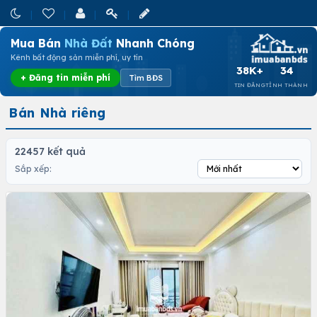
Mua Bán
Nhà Đất
Nhanh Chóng
Kênh bất động sản miễn phí, uy tín
38K+
34
+ Đăng tin miễn phí
Tìm BĐS
TIN ĐĂNG
TỈNH THÀNH
Bán Nhà riêng
22457 kết quả
Sắp xếp: