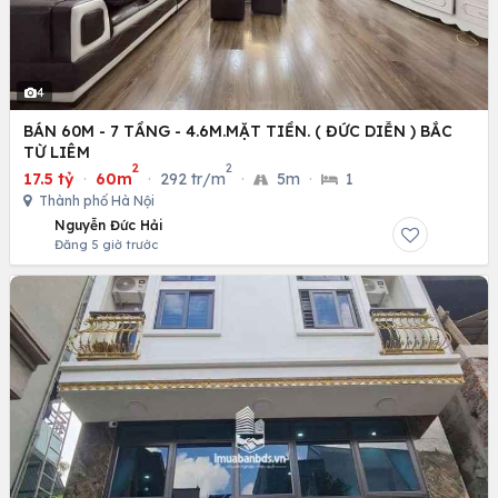
4
BÁN 60M - 7 TẦNG - 4.6M.MẶT TIỀN. ( ĐỨC DIỄN ) BẮC
TỪ LIÊM
2
2
17.5 tỷ
·
60m
·
292 tr/m
·
5m
·
1
Thành phố Hà Nội
Nguyễn Đức Hải
Đăng 5 giờ trước