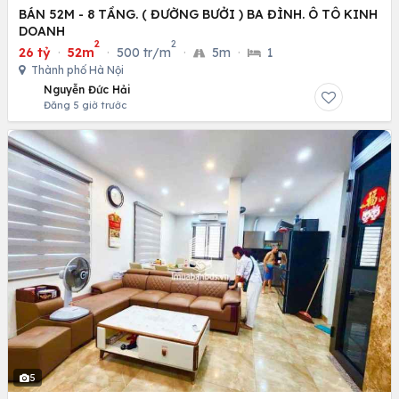
BÁN 52M - 8 TẦNG. ( ĐƯỜNG BƯỞI ) BA ĐÌNH. Ô TÔ KINH
DOANH
2
2
26 tỷ
·
52m
·
500 tr/m
·
5m
·
1
Thành phố Hà Nội
Nguyễn Đức Hải
Đăng 5 giờ trước
5