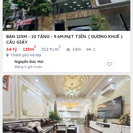
3
BÁN 125M - 10 TẦNG - 9.6M.MẠT TIỀN. ( DƯƠNG KHUÊ )
CẦU GIẤY
2
2
64 tỷ
·
125m
·
512 tr/m
·
10m
·
1
Thành phố Hà Nội
Nguyễn Đức Hải
Đăng 5 giờ trước