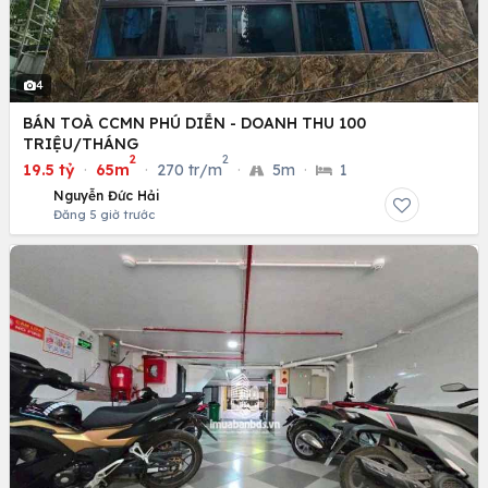
4
BÁN TOÀ CCMN PHÚ DIỄN - DOANH THU 100
TRIỆU/THÁNG
2
2
19.5 tỷ
·
65m
·
270 tr/m
·
5m
·
1
Nguyễn Đức Hải
Đăng 5 giờ trước