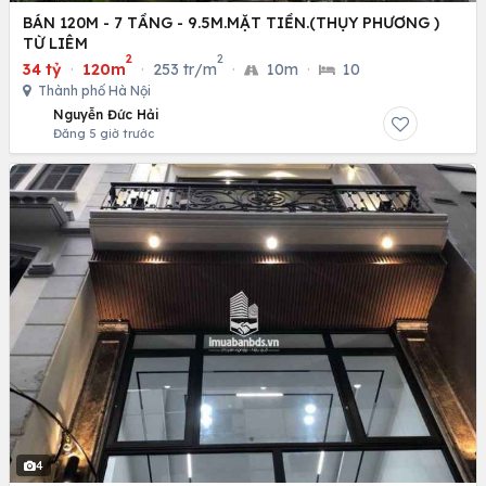
BÁN 120M - 7 TẦNG - 9.5M.MẶT TIỀN.(THỤY PHƯƠNG )
TỪ LIÊM
2
2
34 tỷ
·
120m
·
253 tr/m
·
10m
·
10
Thành phố Hà Nội
Nguyễn Đức Hải
Đăng 5 giờ trước
4