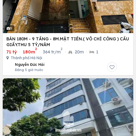
5
BÁN 180M - 9 TẦNG - 8M.MẶT TIỀN.( VÕ CHÍ CÔNG ) CẦU
GIẤY.THU 5 TỶ/NĂM
2
2
71 tỷ
·
180m
·
364 tr/m
·
20m
·
1
Thành phố Hà Nội
Nguyễn Đức Hải
Đăng 5 giờ trước