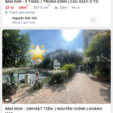
BÁN 56M - 5 TẦNG. ( TRUNG KÍNH ) CẦU GIẤY. Ô TÔ
2
2
23 tỷ
·
68m
·
357 tr/m
·
10m
·
6
Thành phố Hà Nội
Nguyễn Đức Hải
Đăng 5 giờ trước
2
BÁN 301M - 20M.MẶT TIỀN. ( NGUYỄN CHÍNH ) HOÀNG