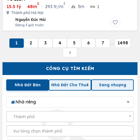
2
2
15.5 tỷ
·
48m
·
293 tr/m
·
5m
·
1
Thành phố Hà Nội
Nguyễn Đức Hải
Đăng 3 giờ trước
1
2
3
4
5
6
7
1498
...
CÔNG CỤ TÌM KIẾM
Nhà Đất Bán
Nhà Đất Cho Thuê
Sang nhượng
Nhà riêng