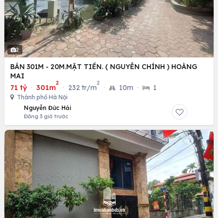
2
BÁN 301M - 20M.MẶT TIỀN. ( NGUYỄN CHÍNH ) HOÀNG
MAI
2
2
71 tỷ
·
301m
·
232 tr/m
·
10m
·
1
Thành phố Hà Nội
Nguyễn Đức Hải
Đăng 3 giờ trước