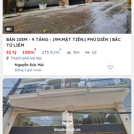
5
BÁN 105M - 9 TẦNG - 19M.MẶT TIỀN.( PHÚ DIỄN ) BẮC
TỪ LIÊM
2
2
32 tỷ
·
105m
·
275 tr/m
·
5m
·
10
Thành phố Hà Nội
Nguyễn Đức Hải
Đăng 3 giờ trước