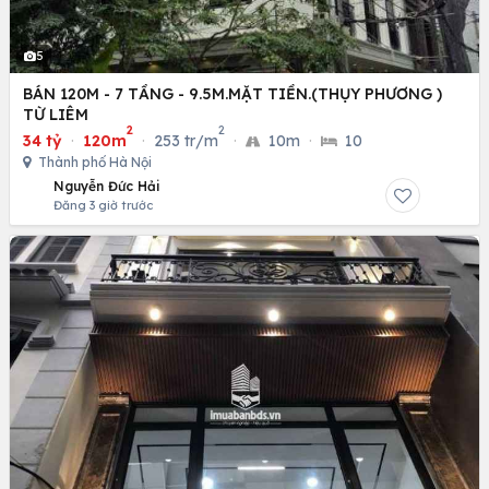
5
BÁN 120M - 7 TẦNG - 9.5M.MẶT TIỀN.(THỤY PHƯƠNG )
TỪ LIÊM
2
2
34 tỷ
·
120m
·
253 tr/m
·
10m
·
10
Thành phố Hà Nội
Nguyễn Đức Hải
Đăng 3 giờ trước