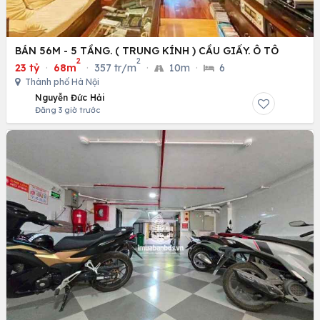
BÁN 56M - 5 TẦNG. ( TRUNG KÍNH ) CẦU GIẤY. Ô TÔ
2
2
23 tỷ
·
68m
·
357 tr/m
·
10m
·
6
Thành phố Hà Nội
Nguyễn Đức Hải
Đăng 3 giờ trước