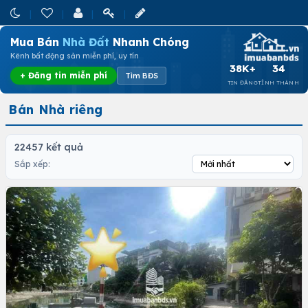
Mua Bán
Nhà Đất
Nhanh Chóng
Kênh bất động sản miễn phí, uy tín
38K+
34
+ Đăng tin miễn phí
Tìm BĐS
TIN ĐĂNG
TỈNH THÀNH
Bán Nhà riêng
22457 kết quả
Sắp xếp: