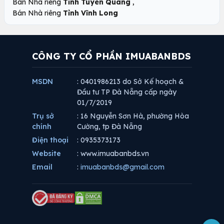
,
Bán Nhà riêng
Tỉnh Tuyên Quang
Bán Nhà riêng
Tỉnh Vĩnh Long
CÔNG TY CỔ PHẦN IMUABANBDS
MSDN
: 0401986213 do Sở Kế hoạch &
Đầu tư TP Đà Nẵng cấp ngày
01/7/2019
Trụ sở
: 16 Nguyễn Sơn Hà, phường Hòa
chính
Cường, tp Đà Nẵng
Điện thoại
: 0935373173
Website
: www.imuabanbds.vn
Email
:
imuabanbds@gmail.com