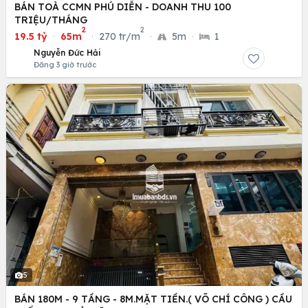
BÁN TOÀ CCMN PHÚ DIỄN - DOANH THU 100
TRIỆU/THÁNG
2
2
19.5 tỷ
·
65m
·
270 tr/m
·
5m
·
1
Nguyễn Đức Hải
Đăng 3 giờ trước
5
BÁN 180M - 9 TẦNG - 8M.MẶT TIỀN.( VÕ CHÍ CÔNG ) CẦU