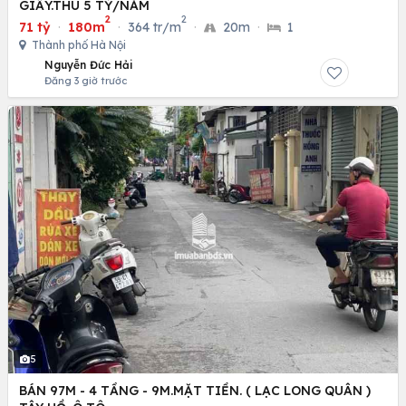
GIẤY.THU 5 TỶ/NĂM
2
2
71 tỷ
·
180m
·
364 tr/m
·
20m
·
1
Thành phố Hà Nội
Nguyễn Đức Hải
Đăng 3 giờ trước
5
BÁN 97M - 4 TẦNG - 9M.MẶT TIỀN. ( LẠC LONG QUÂN )