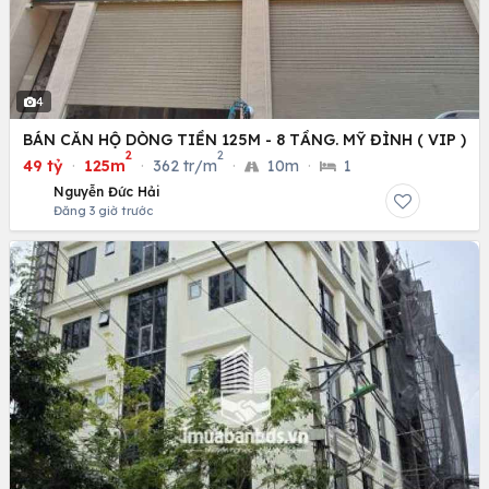
4
BÁN CĂN HỘ DÒNG TIỀN 125M - 8 TẦNG. MỸ ĐÌNH ( VIP )
2
2
49 tỷ
·
125m
·
362 tr/m
·
10m
·
1
Nguyễn Đức Hải
Đăng 3 giờ trước