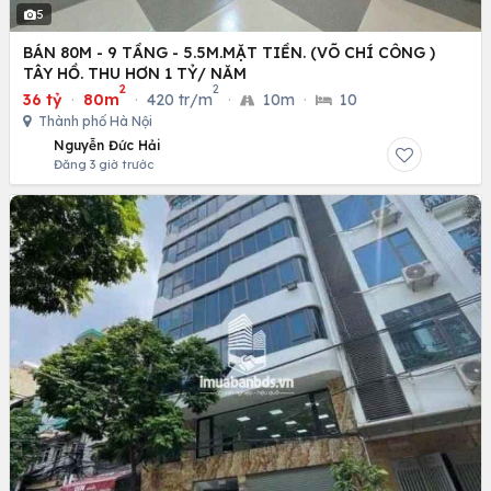
5
BÁN 80M - 9 TẦNG - 5.5M.MẶT TIỀN. (VÕ CHÍ CÔNG )
TÂY HỒ. THU HƠN 1 TỶ/ NĂM
2
2
36 tỷ
·
80m
·
420 tr/m
·
10m
·
10
Thành phố Hà Nội
Nguyễn Đức Hải
Đăng 3 giờ trước