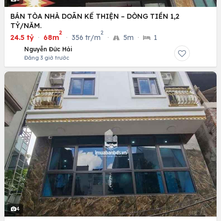
BÁN TÒA NHÀ DOÃN KẾ THIỆN – DÒNG TIỀN 1,2
TỶ/NĂM.
2
2
24.5 tỷ
·
68m
·
356 tr/m
·
5m
·
1
Nguyễn Đức Hải
Đăng 3 giờ trước
4