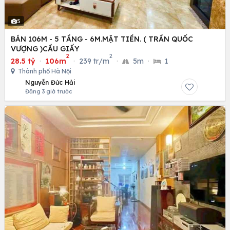
5
BÁN 106M - 5 TẦNG - 6M.MẶT TIỀN. ( TRẦN QUỐC
VƯỢNG )CẦU GIẤY
2
2
28.5 tỷ
·
106m
·
239 tr/m
·
5m
·
1
Thành phố Hà Nội
Nguyễn Đức Hải
Đăng 3 giờ trước