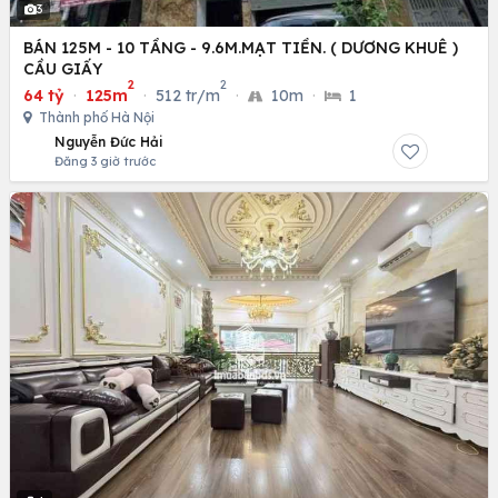
3
BÁN 125M - 10 TẦNG - 9.6M.MẠT TIỀN. ( DƯƠNG KHUÊ )
CẦU GIẤY
2
2
64 tỷ
·
125m
·
512 tr/m
·
10m
·
1
Thành phố Hà Nội
Nguyễn Đức Hải
Đăng 3 giờ trước