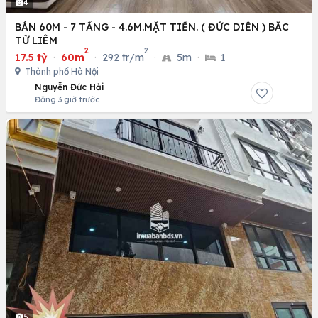
4
BÁN 60M - 7 TẦNG - 4.6M.MẶT TIỀN. ( ĐỨC DIỄN ) BẮC
TỪ LIÊM
2
2
17.5 tỷ
·
60m
·
292 tr/m
·
5m
·
1
Thành phố Hà Nội
Nguyễn Đức Hải
Đăng 3 giờ trước
5