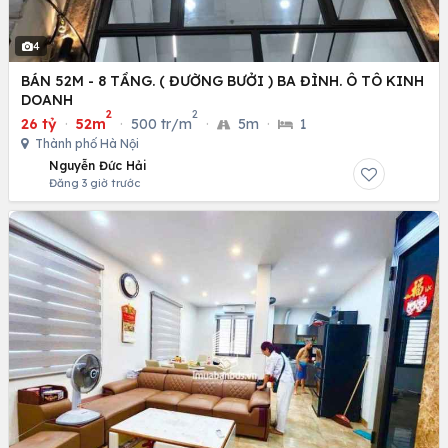
4
BÁN 52M - 8 TẦNG. ( ĐƯỜNG BƯỞI ) BA ĐÌNH. Ô TÔ KINH
DOANH
2
2
26 tỷ
·
52m
·
500 tr/m
·
5m
·
1
Thành phố Hà Nội
Nguyễn Đức Hải
Đăng 3 giờ trước