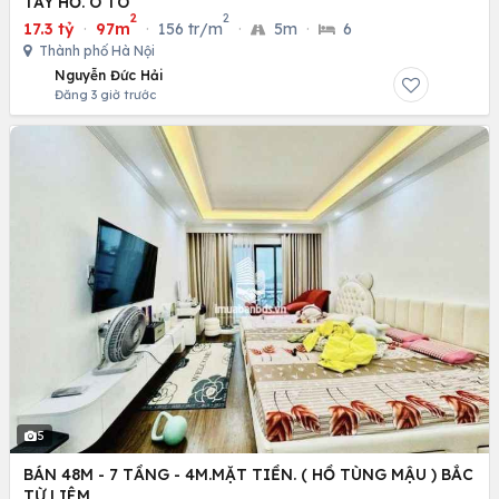
TÂY HỒ. Ô TÔ
2
2
17.3 tỷ
·
97m
·
156 tr/m
·
5m
·
6
Thành phố Hà Nội
Nguyễn Đức Hải
Đăng 3 giờ trước
5
BÁN 48M - 7 TẦNG - 4M.MẶT TIỀN. ( HỒ TÙNG MẬU ) BẮC
TỪ LIÊM