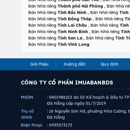
,
Bán Nhà riêng
Thành phố Hải Phòng
Bán Nhà ri
,
Bán Nhà riêng
Tỉnh Bắc Ninh
Bán Nhà riêng
Tỉnh
,
Bán Nhà riêng
Tỉnh Đồng Tháp
Bán Nhà riêng
Tỉ
,
Bán Nhà riêng
Tỉnh Lai Châu
Bán Nhà riêng
Tỉnh
,
Bán Nhà riêng
Tỉnh Ninh Bình
Bán Nhà riêng
Tỉnh
,
Bán Nhà riêng
Tỉnh Sơn La
Bán Nhà riêng
Tỉnh T
Bán Nhà riêng
Tỉnh Vĩnh Long
Giới thiệu
Hướng dẫn
Quy định
CÔNG TY CỔ PHẦN IMUABANBDS
MSDN
: 0401986213 do Sở Kế hoạch & Đầu tư TP
Đà Nẵng cấp ngày 01/7/2019
Trụ sở
: 16 Nguyễn Sơn Hà, phường Hòa Cường, t
chính
Đà Nẵng
Điện thoại
: 0935373173