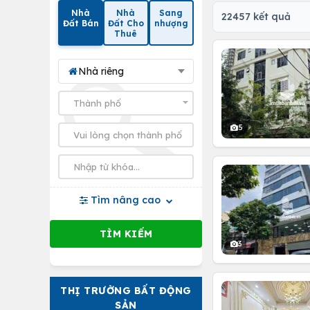
Nhà
Nhà
Sang
22457 kết quả
Đất Bán
Đất Cho
nhượng
Thuê
Nhà riêng
5
Tìm nâng cao
3
THỊ TRƯỜNG BẤT ĐỘNG
SẢN