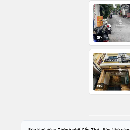
5
5
,
Bán Nhà riêng
Thành phố Cần Thơ
Bán Nhà riên