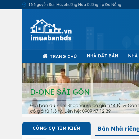
16 Nguyễn Sơn Hà, phường Hòa Cường, tp Đà Nẵng
NHÀ ĐẤT BÁN
NHÀ
TRANG CHỦ
D-ONE SÀI GÒN
Giá bán dự kiến: Shophouse có giá từ 4 tỷ & Căn 
có giá từ 1.3 tỷ. Liên hệ: 0909 47 12 39
Bán Nhà riên
CÔNG CỤ TÌM KIẾM