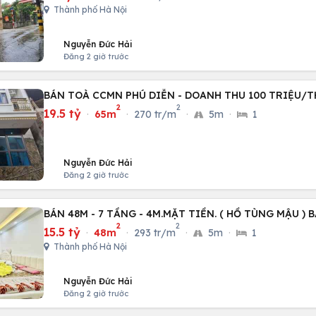
Thành phố Hà Nội
Nguyễn Đức Hải
Đăng 2 giờ trước
BÁN TOÀ CCMN PHÚ DIỄN - DOANH THU 100 TRIỆU/
2
2
19.5 tỷ
·
65m
·
270 tr/m
·
5m
·
1
Nguyễn Đức Hải
Đăng 2 giờ trước
BÁN 48M - 7 TẦNG - 4M.MẶT TIỀN. ( HỒ TÙNG MẬU ) 
2
2
15.5 tỷ
·
48m
·
293 tr/m
·
5m
·
1
Thành phố Hà Nội
Nguyễn Đức Hải
Đăng 2 giờ trước