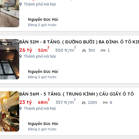
Thành phố Hà Nội
Nguyễn Đức Hải
Đăng 2 giờ trước
BÁN 52M - 8 TẦNG. ( ĐƯỜNG BƯỞI ) BA ĐÌNH. Ô TÔ 
2
2
26 tỷ
·
52m
·
500 tr/m
·
5m
·
1
Thành phố Hà Nội
Nguyễn Đức Hải
Đăng 2 giờ trước
BÁN 56M - 5 TẦNG. ( TRUNG KÍNH ) CẦU GIẤY. Ô TÔ
2
2
23 tỷ
·
68m
·
357 tr/m
·
10m
·
6
Thành phố Hà Nội
Nguyễn Đức Hải
Đăng 2 giờ trước