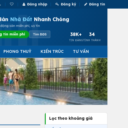
Đăng nhập
Đăng ký
Đăng tin
Bán
Nhà Đất
Nhanh Chóng
động sản miễn phí, uy tín
38K+
34
g tin miễn phí
Tìm BĐS
TIN ĐĂNG
TỈNH THÀNH
PHONG THUỶ
KIẾN TRÚC
TƯ VẤN
Lọc theo khoảng giá