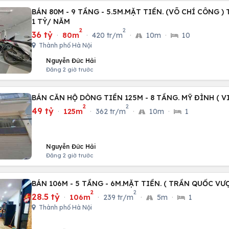
BÁN 80M - 9 TẦNG - 5.5M.MẶT TIỀN. (VÕ CHÍ CÔNG )
1 TỶ/ NĂM
2
2
36 tỷ
·
80m
·
420 tr/m
·
10m
·
10
Thành phố Hà Nội
Nguyễn Đức Hải
Đăng 2 giờ trước
BÁN CĂN HỘ DÒNG TIỀN 125M - 8 TẦNG. MỸ ĐÌNH ( VI
2
2
49 tỷ
·
125m
·
362 tr/m
·
10m
·
1
Nguyễn Đức Hải
Đăng 2 giờ trước
BÁN 106M - 5 TẦNG - 6M.MẶT TIỀN. ( TRẦN QUỐC VƯ
2
2
28.5 tỷ
·
106m
·
239 tr/m
·
5m
·
1
Thành phố Hà Nội