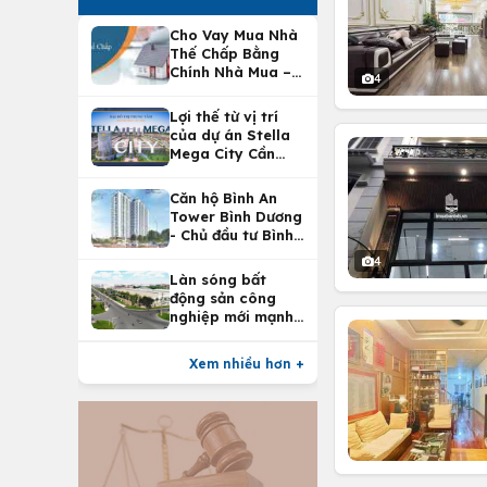
Cho Vay Mua Nhà
Thế Chấp Bằng
Chính Nhà Mua –
4
Lợi Ích Vay Mua
Nhà Tại
Lợi thế từ vị trí
Vietcombank
của dự án Stella
Mega City Cần
Thơ
Căn hộ Bình An
Tower Bình Dương
- Chủ đầu tư Bình
An Land
4
Làn sóng bất
động sản công
nghiệp mới mạnh
nhất 25 năm
Xem nhiều hơn +