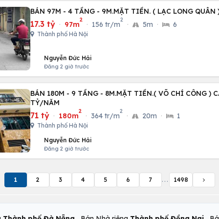
BÁN 97M - 4 TẦNG - 9M.MẶT TIỀN. ( LẠC LONG QUÂN )
2
2
17.3 tỷ
·
97m
·
156 tr/m
·
5m
·
6
Thành phố Hà Nội
Nguyễn Đức Hải
Đăng 2 giờ trước
BÁN 180M - 9 TẦNG - 8M.MẶT TIỀN.( VÕ CHÍ CÔNG ) C
TỶ/NĂM
2
2
71 tỷ
·
180m
·
364 tr/m
·
20m
·
1
Thành phố Hà Nội
Nguyễn Đức Hải
Đăng 2 giờ trước
1
2
3
4
5
6
7
...
1498
,
,
g
Thành phố Đà Nẵng
Bán Nhà riêng
Thành phố Đồng Nai
Bá