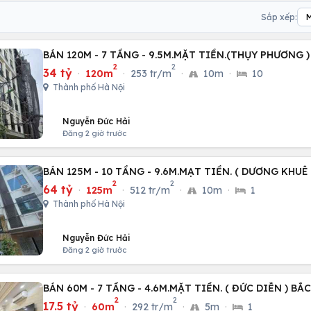
Sắp xếp:
BÁN 120M - 7 TẦNG - 9.5M.MẶT TIỀN.(THỤY PHƯƠNG )
2
2
34 tỷ
·
120m
·
253 tr/m
·
10m
·
10
Thành phố Hà Nội
Nguyễn Đức Hải
Đăng 2 giờ trước
BÁN 125M - 10 TẦNG - 9.6M.MẠT TIỀN. ( DƯƠNG KHUÊ
2
2
64 tỷ
·
125m
·
512 tr/m
·
10m
·
1
Thành phố Hà Nội
Nguyễn Đức Hải
Đăng 2 giờ trước
BÁN 60M - 7 TẦNG - 4.6M.MẶT TIỀN. ( ĐỨC DIỄN ) BẮ
2
2
17.5 tỷ
·
60m
·
292 tr/m
·
5m
·
1