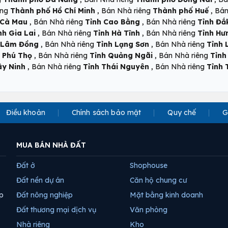
,
,
êng
Thành phố Hồ Chí Minh
Bán Nhà riêng
Thành phố Huế
Bán
,
,
 Cà Mau
Bán Nhà riêng
Tỉnh Cao Bằng
Bán Nhà riêng
Tỉnh Đắ
,
,
nh Gia Lai
Bán Nhà riêng
Tỉnh Hà Tĩnh
Bán Nhà riêng
Tỉnh Hư
,
,
 Lâm Đồng
Bán Nhà riêng
Tỉnh Lạng Sơn
Bán Nhà riêng
Tỉnh 
,
,
 Phú Thọ
Bán Nhà riêng
Tỉnh Quảng Ngãi
Bán Nhà riêng
Tỉnh
,
,
ây Ninh
Bán Nhà riêng
Tỉnh Thái Nguyên
Bán Nhà riêng
Tỉnh 
Điều khoản
Chính sách bảo mật
Quy chế
G
MUA BÁN NHÀ ĐẤT
Đất ở
Shophouse
Đất nền dự án
Căn hộ chung cư
p
Đất nông nghiệp
Mặt bằng kinh doanh
Đất thương mại dịch vụ
Văn phòng
Nhà riêng
Kho