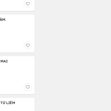
ĂM.
 MAI
 TỪ LIÊM