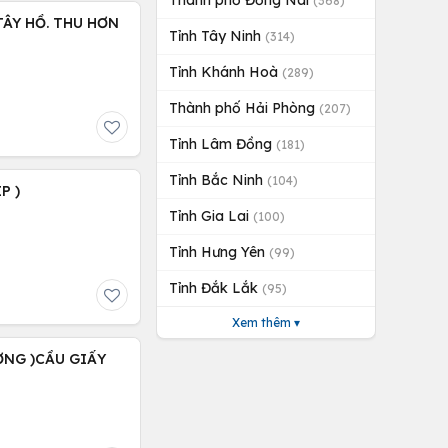
Thành phố Đồng Nai
(368)
 TÂY HỒ. THU HƠN
Tỉnh Tây Ninh
(314)
Tỉnh Khánh Hoà
(289)
Thành phố Hải Phòng
(207)
Tỉnh Lâm Đồng
(181)
Tỉnh Bắc Ninh
(104)
P )
Tỉnh Gia Lai
(100)
Tỉnh Hưng Yên
(99)
Tỉnh Đắk Lắk
(95)
Xem thêm ▾
ỢNG )CẦU GIẤY