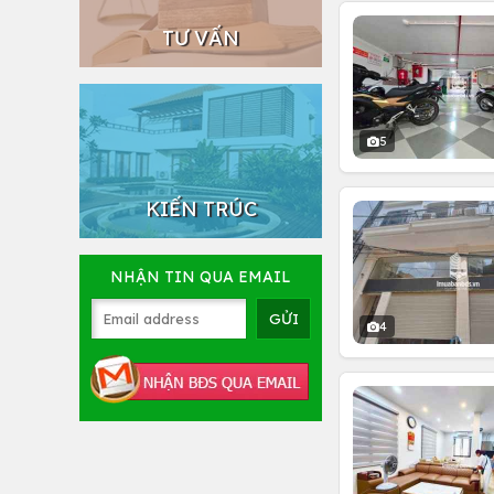
TƯ VẤN
5
KIẾN TRÚC
NHẬN TIN QUA EMAIL
4