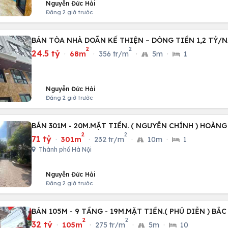
Nguyễn Đức Hải
Đăng 2 giờ trước
BÁN TÒA NHÀ DOÃN KẾ THIỆN – DÒNG TIỀN 1,2 TỶ/N
2
2
24.5 tỷ
·
68m
·
356 tr/m
·
5m
·
1
Nguyễn Đức Hải
Đăng 2 giờ trước
BÁN 301M - 20M.MẶT TIỀN. ( NGUYỄN CHÍNH ) HOÀNG
2
2
71 tỷ
·
301m
·
232 tr/m
·
10m
·
1
Thành phố Hà Nội
Nguyễn Đức Hải
Đăng 2 giờ trước
BÁN 105M - 9 TẦNG - 19M.MẶT TIỀN.( PHÚ DIỄN ) BẮC
2
2
32 tỷ
·
105m
·
275 tr/m
·
5m
·
10