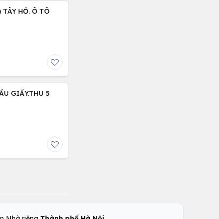
 TÂY HỒ. Ô TÔ
ẦU GIẤY.THU 5
,
n Nhà riêng
Thành phố Hà Nội