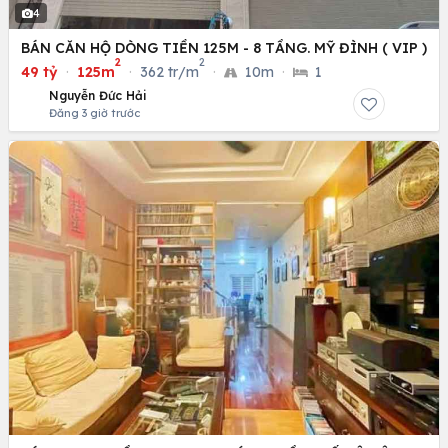
4
BÁN CĂN HỘ DÒNG TIỀN 125M - 8 TẦNG. MỸ ĐÌNH ( VIP )
2
2
49 tỷ
·
125m
·
362 tr/m
·
10m
·
1
Nguyễn Đức Hải
Đăng 3 giờ trước