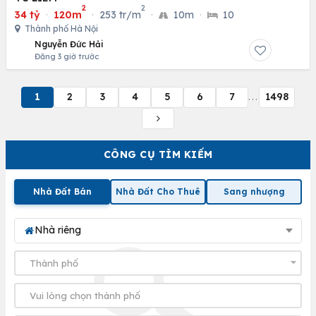
2
2
34 tỷ
·
120m
·
253 tr/m
·
10m
·
10
Thành phố Hà Nội
Nguyễn Đức Hải
Đăng 3 giờ trước
1
2
3
4
5
6
7
1498
...
CÔNG CỤ TÌM KIẾM
Nhà Đất Bán
Nhà Đất Cho Thuê
Sang nhượng
Nhà riêng