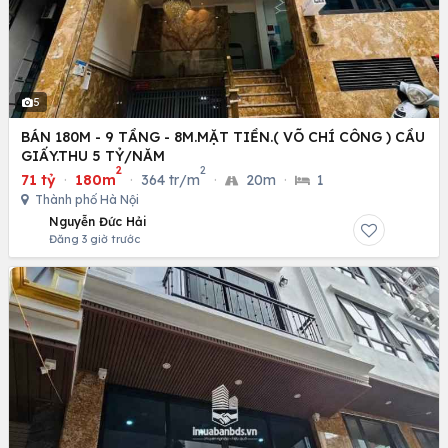
5
BÁN 180M - 9 TẦNG - 8M.MẶT TIỀN.( VÕ CHÍ CÔNG ) CẦU
GIẤY.THU 5 TỶ/NĂM
2
2
71 tỷ
·
180m
·
364 tr/m
·
20m
·
1
Thành phố Hà Nội
Nguyễn Đức Hải
Đăng 3 giờ trước