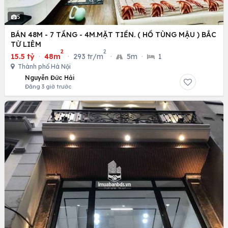
5
BÁN 48M - 7 TẦNG - 4M.MẶT TIỀN. ( HỒ TÙNG MẬU ) BẮC
TỪ LIÊM
2
2
15.5 tỷ
·
48m
·
293 tr/m
·
5m
·
1
Thành phố Hà Nội
Nguyễn Đức Hải
Đăng 3 giờ trước