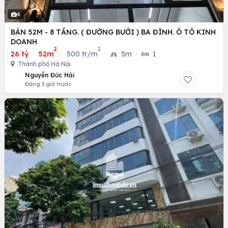
4
BÁN 52M - 8 TẦNG. ( ĐƯỜNG BƯỞI ) BA ĐÌNH. Ô TÔ KINH
DOANH
2
2
26 tỷ
·
52m
·
500 tr/m
·
5m
·
1
Thành phố Hà Nội
Nguyễn Đức Hải
Đăng 3 giờ trước