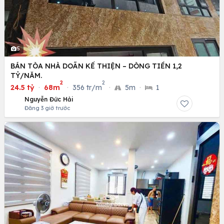
5
BÁN TÒA NHÀ DOÃN KẾ THIỆN – DÒNG TIỀN 1,2
TỶ/NĂM.
2
2
24.5 tỷ
·
68m
·
356 tr/m
·
5m
·
1
Nguyễn Đức Hải
Đăng 3 giờ trước