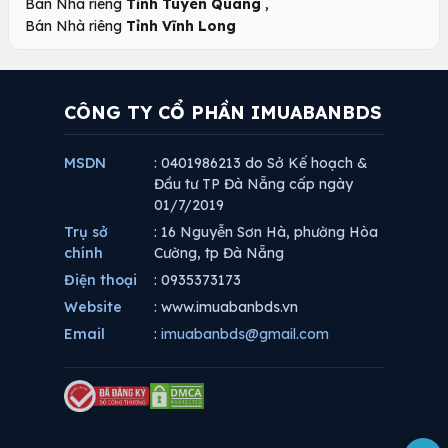
,
Bán Nhà riêng
Tỉnh Tuyên Quang
Bán Nhà riêng
Tỉnh Vĩnh Long
CÔNG TY CỔ PHẦN IMUABANBDS
MSDN
: 0401986213 do Sở Kế hoạch &
Đầu tư TP Đà Nẵng cấp ngày
01/7/2019
Trụ sở
: 16 Nguyễn Sơn Hà, phường Hòa
chính
Cường, tp Đà Nẵng
Điện thoại
: 0935373173
Website
: www.imuabanbds.vn
Email
:
imuabanbds@gmail.com