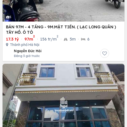
5
BÁN 97M - 4 TẦNG - 9M.MẶT TIỀN. ( LẠC LONG QUÂN )
TÂY HỒ. Ô TÔ
2
2
17.3 tỷ
·
97m
·
156 tr/m
·
5m
·
6
Thành phố Hà Nội
Nguyễn Đức Hải
Đăng 3 giờ trước