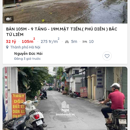
5
BÁN 105M - 9 TẦNG - 19M.MẶT TIỀN.( PHÚ DIỄN ) BẮC
TỪ LIÊM
2
2
32 tỷ
·
105m
·
275 tr/m
·
5m
·
10
Thành phố Hà Nội
Nguyễn Đức Hải
Đăng 3 giờ trước