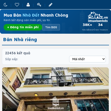
Mua Bán
Nhà Đất
Nhanh Chóng
Kênh bất động sản miễn phí, uy tín
38K+
34
+ Đăng tin miễn phí
Tìm BĐS
TIN ĐĂNG
TỈNH THÀNH
Bán Nhà riêng
22456 kết quả
Sắp xếp: