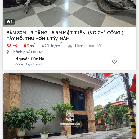
5
BÁN 80M - 9 TẦNG - 5.5M.MẶT TIỀN. (VÕ CHÍ CÔNG )
TÂY HỒ. THU HƠN 1 TỶ/ NĂM
2
2
36 tỷ
·
80m
·
420 tr/m
·
10m
·
10
Thành phố Hà Nội
Nguyễn Đức Hải
Đăng 3 giờ trước