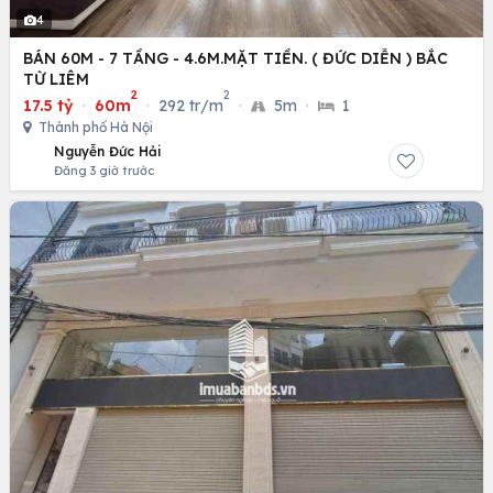
4
BÁN 60M - 7 TẦNG - 4.6M.MẶT TIỀN. ( ĐỨC DIỄN ) BẮC
TỪ LIÊM
2
2
17.5 tỷ
·
60m
·
292 tr/m
·
5m
·
1
Thành phố Hà Nội
Nguyễn Đức Hải
Đăng 3 giờ trước