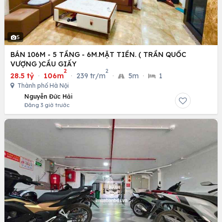
5
BÁN 106M - 5 TẦNG - 6M.MẶT TIỀN. ( TRẦN QUỐC
VƯỢNG )CẦU GIẤY
2
2
28.5 tỷ
·
106m
·
239 tr/m
·
5m
·
1
Thành phố Hà Nội
Nguyễn Đức Hải
Đăng 3 giờ trước