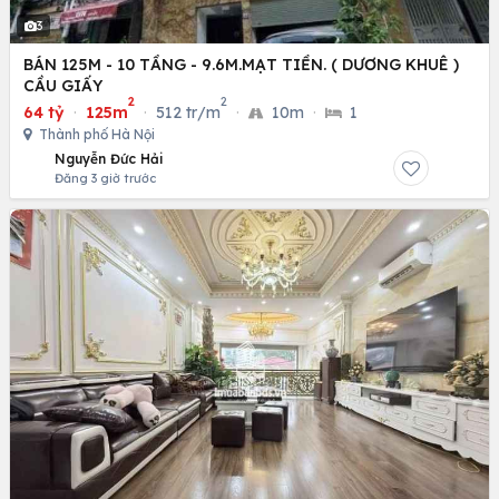
3
BÁN 125M - 10 TẦNG - 9.6M.MẠT TIỀN. ( DƯƠNG KHUÊ )
CẦU GIẤY
2
2
64 tỷ
·
125m
·
512 tr/m
·
10m
·
1
Thành phố Hà Nội
Nguyễn Đức Hải
Đăng 3 giờ trước