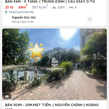
BÁN 56M - 5 TẦNG. ( TRUNG KÍNH ) CẦU GIẤY. Ô TÔ
2
2
23 tỷ
·
68m
·
357 tr/m
·
10m
·
6
Thành phố Hà Nội
Nguyễn Đức Hải
Đăng 3 giờ trước
2
BÁN 301M - 20M.MẶT TIỀN. ( NGUYỄN CHÍNH ) HOÀNG