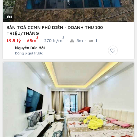
4
BÁN TOÀ CCMN PHÚ DIỄN - DOANH THU 100
TRIỆU/THÁNG
2
2
19.5 tỷ
·
65m
·
270 tr/m
·
5m
·
1
Nguyễn Đức Hải
Đăng 3 giờ trước