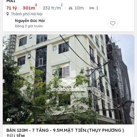
MAI
2
2
71 tỷ
·
301m
·
232 tr/m
·
10m
·
1
Thành phố Hà Nội
Nguyễn Đức Hải
Đăng 3 giờ trước
5
BÁN 120M - 7 TẦNG - 9.5M.MẶT TIỀN.(THỤY PHƯƠNG )
TỪ LIÊM