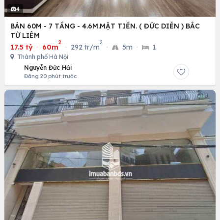
4
BÁN 60M - 7 TẦNG - 4.6M.MẶT TIỀN. ( ĐỨC DIỄN ) BẮC
TỪ LIÊM
2
2
17.5 tỷ
·
60m
·
292 tr/m
·
5m
·
1
Thành phố Hà Nội
Nguyễn Đức Hải
Đăng 20 phút trước