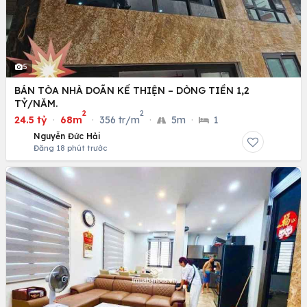
5
BÁN TÒA NHÀ DOÃN KẾ THIỆN – DÒNG TIỀN 1,2
TỶ/NĂM.
2
2
24.5 tỷ
·
68m
·
356 tr/m
·
5m
·
1
Nguyễn Đức Hải
Đăng 18 phút trước