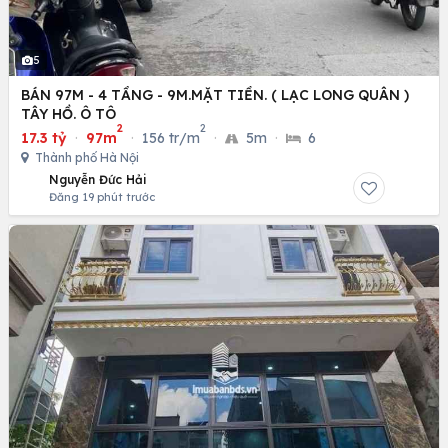
5
BÁN 97M - 4 TẦNG - 9M.MẶT TIỀN. ( LẠC LONG QUÂN )
TÂY HỒ. Ô TÔ
2
2
17.3 tỷ
·
97m
·
156 tr/m
·
5m
·
6
Thành phố Hà Nội
Nguyễn Đức Hải
Đăng 19 phút trước