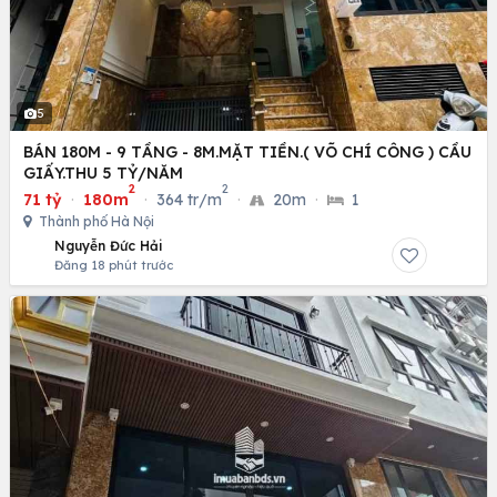
5
BÁN 180M - 9 TẦNG - 8M.MẶT TIỀN.( VÕ CHÍ CÔNG ) CẦU
GIẤY.THU 5 TỶ/NĂM
2
2
71 tỷ
·
180m
·
364 tr/m
·
20m
·
1
Thành phố Hà Nội
Nguyễn Đức Hải
Đăng 18 phút trước