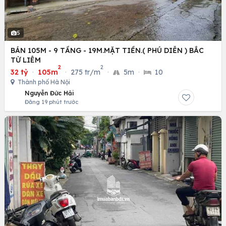
5
BÁN 105M - 9 TẦNG - 19M.MẶT TIỀN.( PHÚ DIỄN ) BẮC
TỪ LIÊM
2
2
32 tỷ
·
105m
·
275 tr/m
·
5m
·
10
Thành phố Hà Nội
Nguyễn Đức Hải
Đăng 19 phút trước