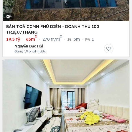
4
BÁN TOÀ CCMN PHÚ DIỄN - DOANH THU 100
TRIỆU/THÁNG
2
2
19.5 tỷ
·
65m
·
270 tr/m
·
5m
·
1
Nguyễn Đức Hải
Đăng 19 phút trước