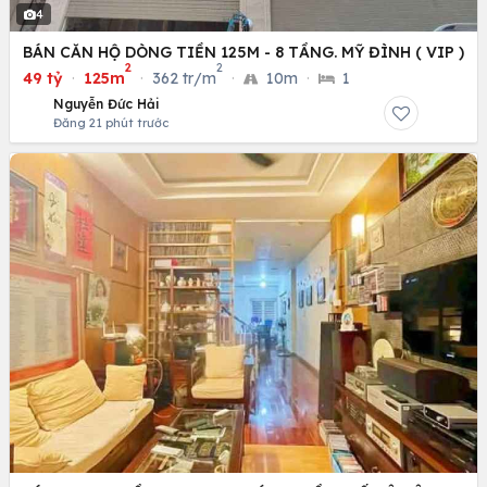
4
BÁN CĂN HỘ DÒNG TIỀN 125M - 8 TẦNG. MỸ ĐÌNH ( VIP )
2
2
49 tỷ
·
125m
·
362 tr/m
·
10m
·
1
Nguyễn Đức Hải
Đăng 21 phút trước