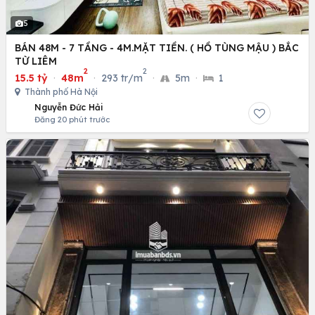
5
BÁN 48M - 7 TẦNG - 4M.MẶT TIỀN. ( HỒ TÙNG MẬU ) BẮC
TỪ LIÊM
2
2
15.5 tỷ
·
48m
·
293 tr/m
·
5m
·
1
Thành phố Hà Nội
Nguyễn Đức Hải
Đăng 20 phút trước