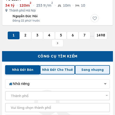
2
2
34 tỷ
·
120m
·
253 tr/m
·
10m
·
10
Thành phố Hà Nội
Nguyễn Đức Hải
Đăng 22 phút trước
1
2
3
4
5
6
7
1498
...
CÔNG CỤ TÌM KIẾM
Nhà Đất Bán
Nhà Đất Cho Thuê
Sang nhượng
Nhà riêng