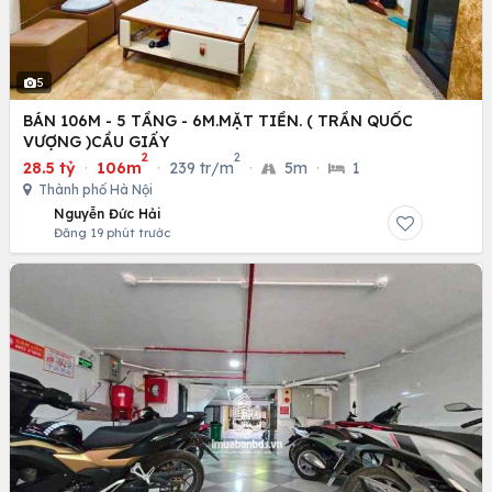
5
BÁN 106M - 5 TẦNG - 6M.MẶT TIỀN. ( TRẦN QUỐC
VƯỢNG )CẦU GIẤY
2
2
28.5 tỷ
·
106m
·
239 tr/m
·
5m
·
1
Thành phố Hà Nội
Nguyễn Đức Hải
Đăng 19 phút trước