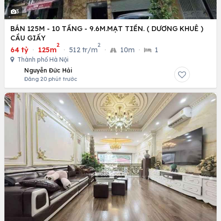
3
BÁN 125M - 10 TẦNG - 9.6M.MẠT TIỀN. ( DƯƠNG KHUÊ )
CẦU GIẤY
2
2
64 tỷ
·
125m
·
512 tr/m
·
10m
·
1
Thành phố Hà Nội
Nguyễn Đức Hải
Đăng 20 phút trước