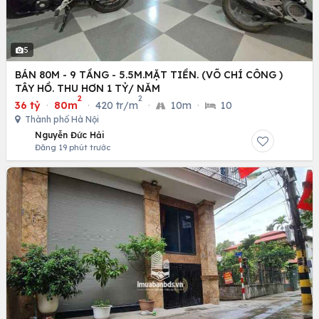
5
BÁN 80M - 9 TẦNG - 5.5M.MẶT TIỀN. (VÕ CHÍ CÔNG )
TÂY HỒ. THU HƠN 1 TỶ/ NĂM
2
2
36 tỷ
·
80m
·
420 tr/m
·
10m
·
10
Thành phố Hà Nội
Nguyễn Đức Hải
Đăng 19 phút trước