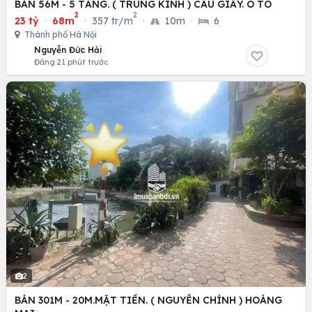
BÁN 56M - 5 TẦNG. ( TRUNG KÍNH ) CẦU GIẤY. Ô TÔ
2
2
23 tỷ
·
68m
·
357 tr/m
·
10m
·
6
Thành phố Hà Nội
Nguyễn Đức Hải
Đăng 21 phút trước
2
BÁN 301M - 20M.MẶT TIỀN. ( NGUYỄN CHÍNH ) HOÀNG