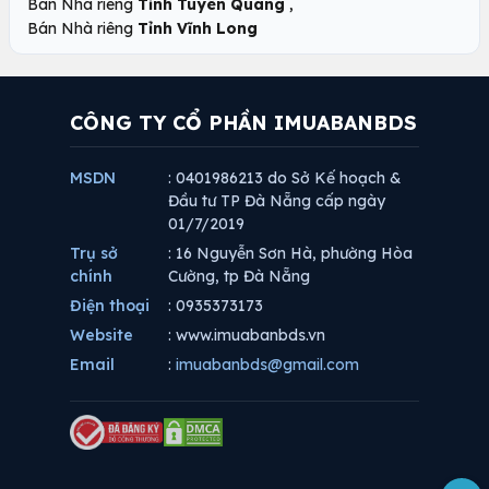
,
Bán Nhà riêng
Tỉnh Tuyên Quang
Bán Nhà riêng
Tỉnh Vĩnh Long
CÔNG TY CỔ PHẦN IMUABANBDS
MSDN
: 0401986213 do Sở Kế hoạch &
Đầu tư TP Đà Nẵng cấp ngày
01/7/2019
Trụ sở
: 16 Nguyễn Sơn Hà, phường Hòa
chính
Cường, tp Đà Nẵng
Điện thoại
: 0935373173
Website
: www.imuabanbds.vn
Email
:
imuabanbds@gmail.com