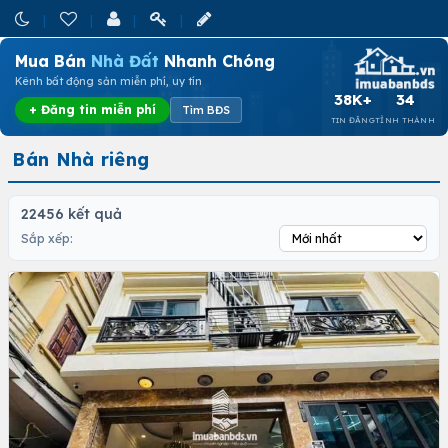
Mua Bán
Nhà Đất
Nhanh Chóng
Kênh bất động sản miễn phí, uy tín
38K+
34
+ Đăng tin miễn phí
Tìm BĐS
TIN ĐĂNG
TỈNH THÀNH
Bán Nhà riêng
22456 kết quả
Sắp xếp: