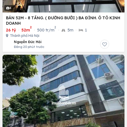
4
BÁN 52M - 8 TẦNG. ( ĐƯỜNG BƯỞI ) BA ĐÌNH. Ô TÔ KINH
DOANH
2
2
26 tỷ
·
52m
·
500 tr/m
·
5m
·
1
Thành phố Hà Nội
Nguyễn Đức Hải
Đăng 20 phút trước