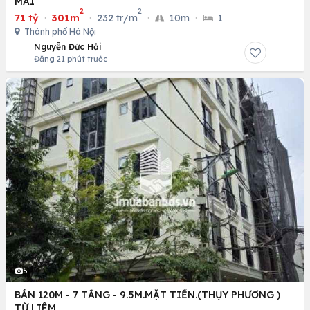
MAI
2
2
71 tỷ
·
301m
·
232 tr/m
·
10m
·
1
Thành phố Hà Nội
Nguyễn Đức Hải
Đăng 21 phút trước
5
BÁN 120M - 7 TẦNG - 9.5M.MẶT TIỀN.(THỤY PHƯƠNG )
TỪ LIÊM