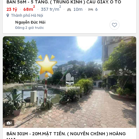
BÁN 56M - 5 TẦNG. ( TRUNG KÍNH ) CẦU GIẤY. Ô TÔ
2
2
23 tỷ
·
68m
·
357 tr/m
·
10m
·
6
Thành phố Hà Nội
Nguyễn Đức Hải
Đăng 2 giờ trước
2
BÁN 301M - 20M.MẶT TIỀN. ( NGUYỄN CHÍNH ) HOÀNG