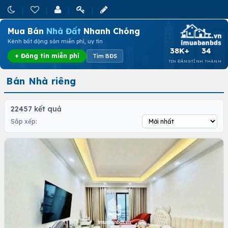
Mua Bán
Nhà Đất
Nhanh Chóng
Kênh bất động sản miễn phí, uy tín
38K+
34
+ Đăng tin miễn phí
Tìm BĐS
TIN ĐĂNG
TỈNH THÀNH
Bán Nhà riêng
22457 kết quả
Sắp xếp: