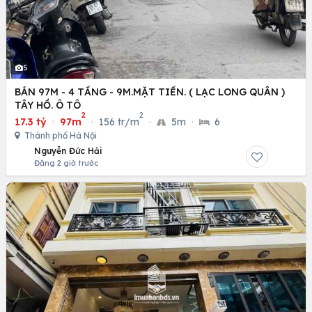
5
BÁN 97M - 4 TẦNG - 9M.MẶT TIỀN. ( LẠC LONG QUÂN )
TÂY HỒ. Ô TÔ
2
2
17.3 tỷ
·
97m
·
156 tr/m
·
5m
·
6
Thành phố Hà Nội
Nguyễn Đức Hải
Đăng 2 giờ trước