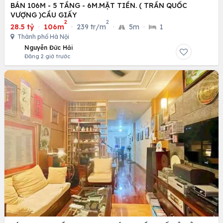
BÁN 106M - 5 TẦNG - 6M.MẶT TIỀN. ( TRẦN QUỐC
VƯỢNG )CẦU GIẤY
2
2
28.5 tỷ
·
106m
·
239 tr/m
·
5m
·
1
Thành phố Hà Nội
Nguyễn Đức Hải
Đăng 2 giờ trước