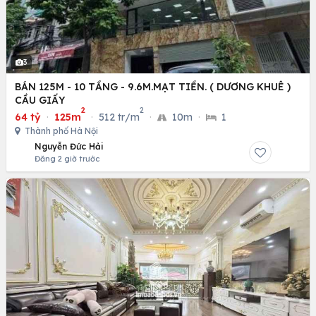
3
BÁN 125M - 10 TẦNG - 9.6M.MẠT TIỀN. ( DƯƠNG KHUÊ )
CẦU GIẤY
2
2
64 tỷ
·
125m
·
512 tr/m
·
10m
·
1
Thành phố Hà Nội
Nguyễn Đức Hải
Đăng 2 giờ trước