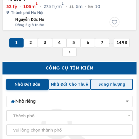
2
2
32 tỷ
·
105m
·
275 tr/m
·
5m
·
10
Thành phố Hà Nội
Nguyễn Đức Hải
Đăng 2 giờ trước
1
2
3
4
5
6
7
1498
...
CÔNG CỤ TÌM KIẾM
Nhà Đất Bán
Nhà Đất Cho Thuê
Sang nhượng
Nhà riêng