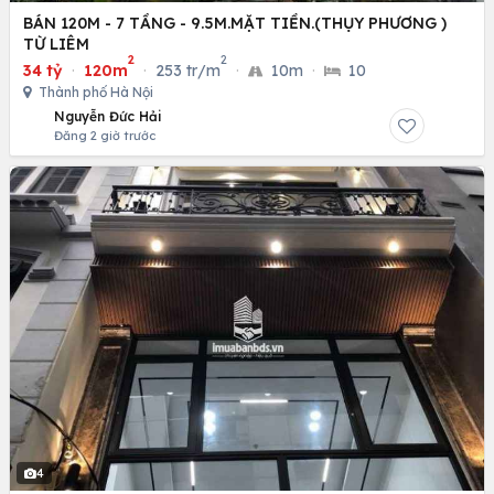
BÁN 120M - 7 TẦNG - 9.5M.MẶT TIỀN.(THỤY PHƯƠNG )
TỪ LIÊM
2
2
34 tỷ
·
120m
·
253 tr/m
·
10m
·
10
Thành phố Hà Nội
Nguyễn Đức Hải
Đăng 2 giờ trước
4