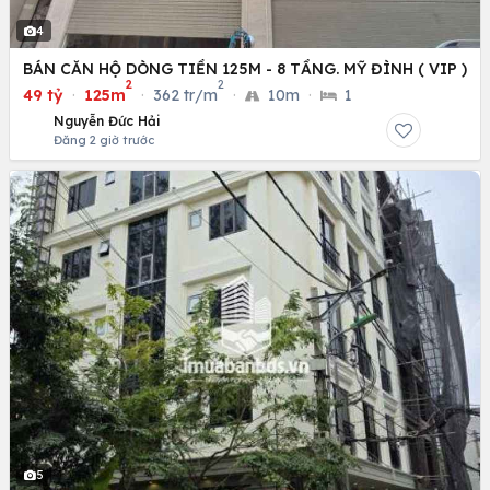
4
BÁN CĂN HỘ DÒNG TIỀN 125M - 8 TẦNG. MỸ ĐÌNH ( VIP )
2
2
49 tỷ
·
125m
·
362 tr/m
·
10m
·
1
Nguyễn Đức Hải
Đăng 2 giờ trước
5