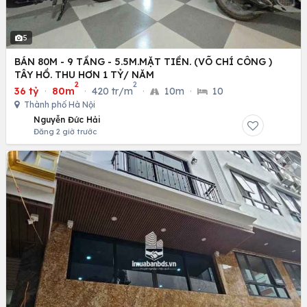
5
BÁN 80M - 9 TẦNG - 5.5M.MẶT TIỀN. (VÕ CHÍ CÔNG )
TÂY HỒ. THU HƠN 1 TỶ/ NĂM
2
2
36 tỷ
·
80m
·
420 tr/m
·
10m
·
10
Thành phố Hà Nội
Nguyễn Đức Hải
Đăng 2 giờ trước