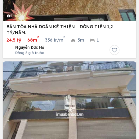
5
BÁN TÒA NHÀ DOÃN KẾ THIỆN – DÒNG TIỀN 1,2
TỶ/NĂM.
2
2
24.5 tỷ
·
68m
·
356 tr/m
·
5m
·
1
Nguyễn Đức Hải
Đăng 2 giờ trước