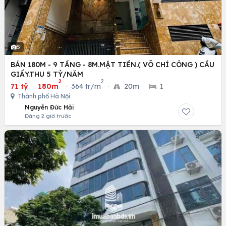
5
BÁN 180M - 9 TẦNG - 8M.MẶT TIỀN.( VÕ CHÍ CÔNG ) CẦU
GIẤY.THU 5 TỶ/NĂM
2
2
71 tỷ
·
180m
·
364 tr/m
·
20m
·
1
Thành phố Hà Nội
Nguyễn Đức Hải
Đăng 2 giờ trước