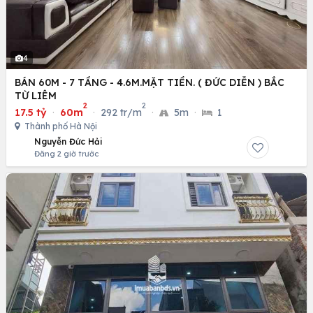
4
BÁN 60M - 7 TẦNG - 4.6M.MẶT TIỀN. ( ĐỨC DIỄN ) BẮC
TỪ LIÊM
2
2
17.5 tỷ
·
60m
·
292 tr/m
·
5m
·
1
Thành phố Hà Nội
Nguyễn Đức Hải
Đăng 2 giờ trước