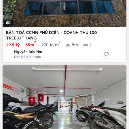
4
BÁN TOÀ CCMN PHÚ DIỄN - DOANH THU 100
TRIỆU/THÁNG
2
2
19.5 tỷ
·
65m
·
270 tr/m
·
5m
·
1
Nguyễn Đức Hải
Đăng 2 giờ trước