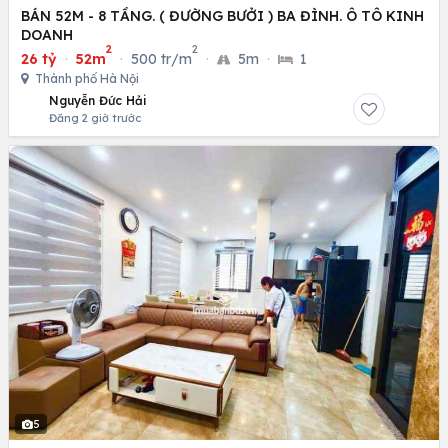
BÁN 52M - 8 TẦNG. ( ĐƯỜNG BƯỞI ) BA ĐÌNH. Ô TÔ KINH
DOANH
2
2
26 tỷ
·
52m
·
500 tr/m
·
5m
·
1
Thành phố Hà Nội
Nguyễn Đức Hải
Đăng 2 giờ trước
5