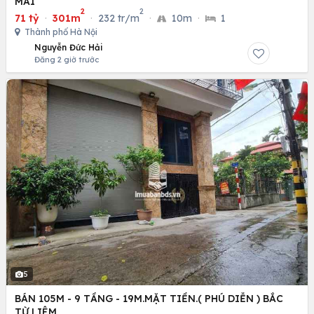
MAI
2
2
71 tỷ
·
301m
·
232 tr/m
·
10m
·
1
Thành phố Hà Nội
Nguyễn Đức Hải
Đăng 2 giờ trước
5
BÁN 105M - 9 TẦNG - 19M.MẶT TIỀN.( PHÚ DIỄN ) BẮC
TỪ LIÊM