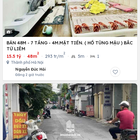
5
BÁN 48M - 7 TẦNG - 4M.MẶT TIỀN. ( HỒ TÙNG MẬU ) BẮC
TỪ LIÊM
2
2
15.5 tỷ
·
48m
·
293 tr/m
·
5m
·
1
Thành phố Hà Nội
Nguyễn Đức Hải
Đăng 2 giờ trước