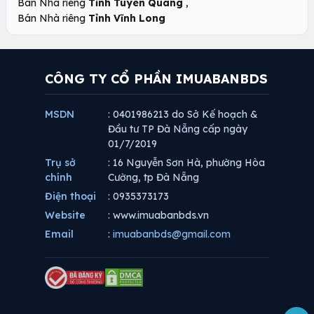
,
Bán Nhà riêng
Tỉnh Tuyên Quang
Bán Nhà riêng
Tỉnh Vĩnh Long
CÔNG TY CỔ PHẦN IMUABANBDS
MSDN
: 0401986213 do Sở Kế hoạch &
Đầu tư TP Đà Nẵng cấp ngày
01/7/2019
Trụ sở
: 16 Nguyễn Sơn Hà, phường Hòa
chính
Cường, tp Đà Nẵng
Điện thoại
: 0935373173
Website
: www.imuabanbds.vn
Email
:
imuabanbds@gmail.com