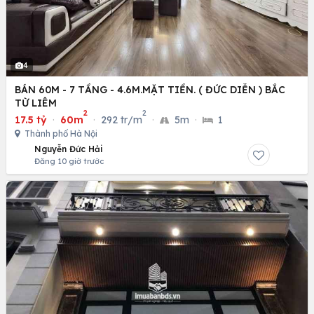
4
BÁN 60M - 7 TẦNG - 4.6M.MẶT TIỀN. ( ĐỨC DIỄN ) BẮC
TỪ LIÊM
2
2
17.5 tỷ
·
60m
·
292 tr/m
·
5m
·
1
Thành phố Hà Nội
Nguyễn Đức Hải
Đăng 10 giờ trước