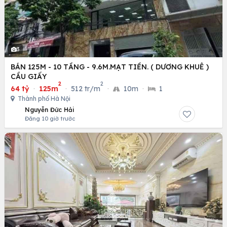
3
BÁN 125M - 10 TẦNG - 9.6M.MẠT TIỀN. ( DƯƠNG KHUÊ )
CẦU GIẤY
2
2
64 tỷ
·
125m
·
512 tr/m
·
10m
·
1
Thành phố Hà Nội
Nguyễn Đức Hải
Đăng 10 giờ trước