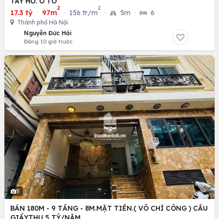
TÂY HỒ. Ô TÔ
2
2
17.3 tỷ
·
97m
·
156 tr/m
·
5m
·
6
Thành phố Hà Nội
Nguyễn Đức Hải
Đăng 10 giờ trước
5
BÁN 180M - 9 TẦNG - 8M.MẶT TIỀN.( VÕ CHÍ CÔNG ) CẦU
GIẤY.THU 5 TỶ/NĂM