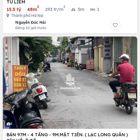
TỪ LIÊM
2
2
15.5 tỷ
·
48m
·
293 tr/m
·
5m
·
1
Thành phố Hà Nội
Nguyễn Đức Hải
Đăng 10 giờ trước
5
BÁN 97M - 4 TẦNG - 9M.MẶT TIỀN. ( LẠC LONG QUÂN )