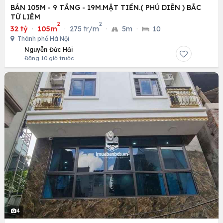
BÁN 105M - 9 TẦNG - 19M.MẶT TIỀN.( PHÚ DIỄN ) BẮC
TỪ LIÊM
2
2
32 tỷ
·
105m
·
275 tr/m
·
5m
·
10
Thành phố Hà Nội
Nguyễn Đức Hải
Đăng 10 giờ trước
4