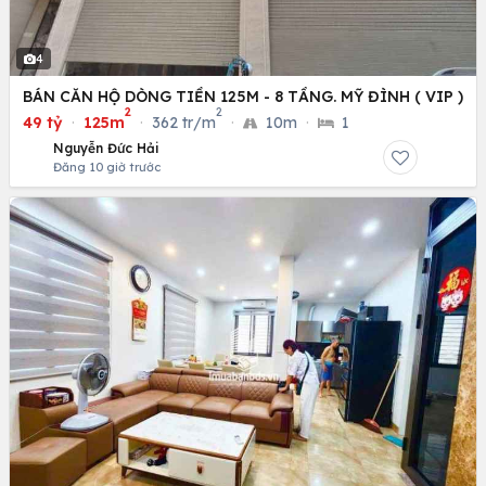
4
BÁN CĂN HỘ DÒNG TIỀN 125M - 8 TẦNG. MỸ ĐÌNH ( VIP )
2
2
49 tỷ
·
125m
·
362 tr/m
·
10m
·
1
Nguyễn Đức Hải
Đăng 10 giờ trước