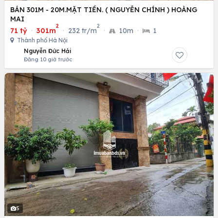
BÁN 301M - 20M.MẶT TIỀN. ( NGUYỄN CHÍNH ) HOÀNG
MAI
2
2
71 tỷ
·
301m
·
232 tr/m
·
10m
·
1
Thành phố Hà Nội
Nguyễn Đức Hải
Đăng 10 giờ trước
5