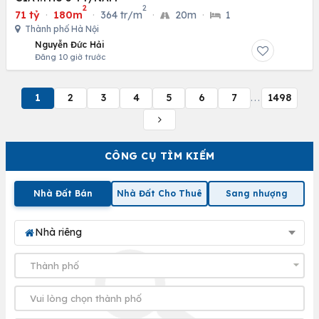
2
2
71 tỷ
·
180m
·
364 tr/m
·
20m
·
1
Thành phố Hà Nội
Nguyễn Đức Hải
Đăng 10 giờ trước
1
2
3
4
5
6
7
1498
...
CÔNG CỤ TÌM KIẾM
Nhà Đất Bán
Nhà Đất Cho Thuê
Sang nhượng
Nhà riêng