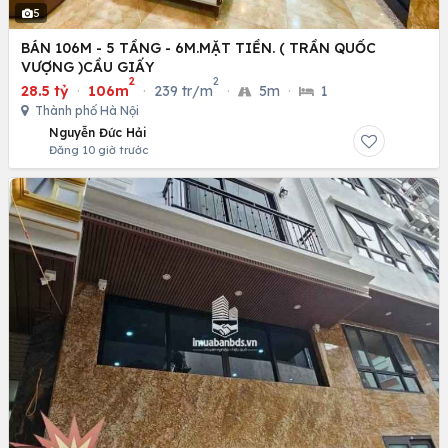
5
BÁN 106M - 5 TẦNG - 6M.MẶT TIỀN. ( TRẦN QUỐC
VƯỢNG )CẦU GIẤY
2
2
28.5 tỷ
·
106m
·
239 tr/m
·
5m
·
1
Thành phố Hà Nội
Nguyễn Đức Hải
Đăng 10 giờ trước