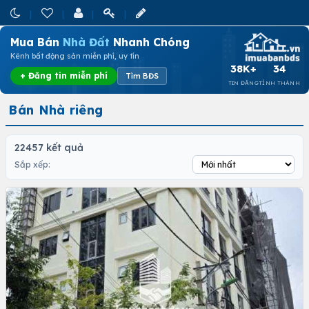
Mua Bán
Nhà Đất
Nhanh Chóng
Kênh bất động sản miễn phí, uy tín
38K+
34
+ Đăng tin miễn phí
Tìm BĐS
TIN ĐĂNG
TỈNH THÀNH
Bán Nhà riêng
22457 kết quả
Sắp xếp: