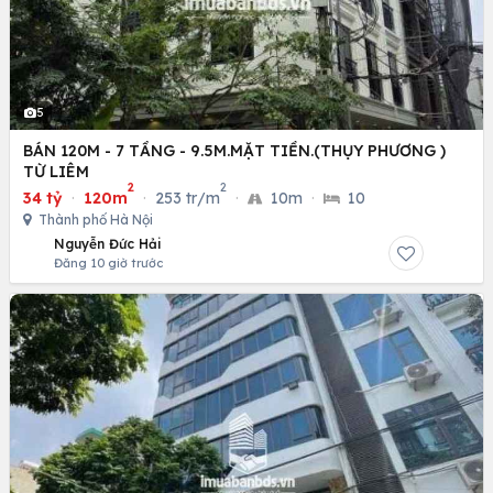
5
BÁN 120M - 7 TẦNG - 9.5M.MẶT TIỀN.(THỤY PHƯƠNG )
TỪ LIÊM
2
2
34 tỷ
·
120m
·
253 tr/m
·
10m
·
10
Thành phố Hà Nội
Nguyễn Đức Hải
Đăng 10 giờ trước