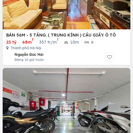
BÁN 56M - 5 TẦNG. ( TRUNG KÍNH ) CẦU GIẤY. Ô TÔ
2
2
23 tỷ
·
68m
·
357 tr/m
·
10m
·
6
Thành phố Hà Nội
Nguyễn Đức Hải
Đăng 10 giờ trước