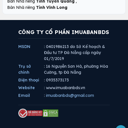
,
Bán Nhà riêng
Tỉnh Tuyên Quang
Bán Nhà riêng
Tỉnh Vĩnh Long
CÔNG TY CỔ PHẦN IMUABANBDS
MSDN
: 0401986213 do Sở Kế hoạch &
Đầu tư TP Đà Nẵng cấp ngày
01/7/2019
Trụ sở
: 16 Nguyễn Sơn Hà, phường Hòa
chính
Cường, tp Đà Nẵng
Điện thoại
: 0935373173
Website
: www.imuabanbds.vn
Email
:
imuabanbds@gmail.com