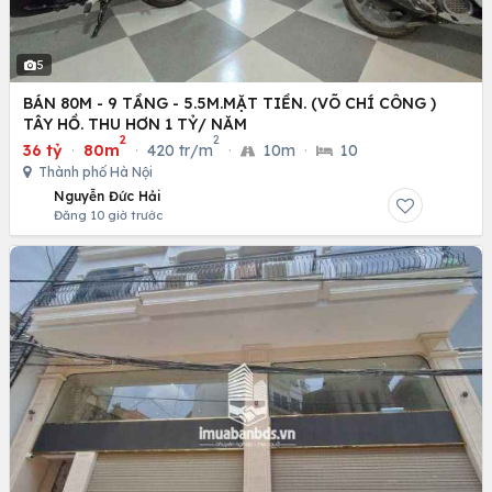
5
BÁN 80M - 9 TẦNG - 5.5M.MẶT TIỀN. (VÕ CHÍ CÔNG )
TÂY HỒ. THU HƠN 1 TỶ/ NĂM
2
2
36 tỷ
·
80m
·
420 tr/m
·
10m
·
10
Thành phố Hà Nội
Nguyễn Đức Hải
Đăng 10 giờ trước