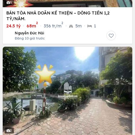
5
BÁN TÒA NHÀ DOÃN KẾ THIỆN – DÒNG TIỀN 1,2
TỶ/NĂM.
2
2
24.5 tỷ
·
68m
·
356 tr/m
·
5m
·
1
Nguyễn Đức Hải
Đăng 10 giờ trước
2