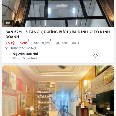
4
BÁN 52M - 8 TẦNG. ( ĐƯỜNG BƯỞI ) BA ĐÌNH. Ô TÔ KINH
DOANH
2
2
26 tỷ
·
52m
·
500 tr/m
·
5m
·
1
Thành phố Hà Nội
Nguyễn Đức Hải
Đăng 10 giờ trước