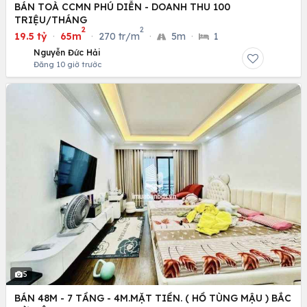
BÁN TOÀ CCMN PHÚ DIỄN - DOANH THU 100
TRIỆU/THÁNG
2
2
19.5 tỷ
·
65m
·
270 tr/m
·
5m
·
1
Nguyễn Đức Hải
Đăng 10 giờ trước
5
BÁN 48M - 7 TẦNG - 4M.MẶT TIỀN. ( HỒ TÙNG MẬU ) BẮC