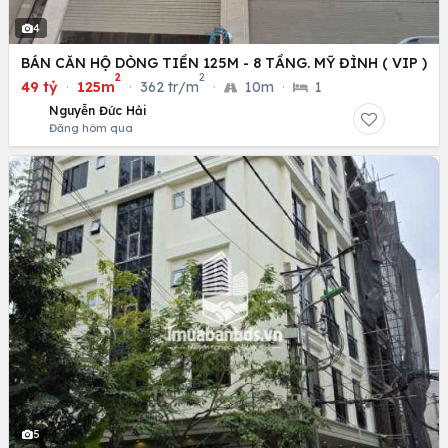
4
BÁN CĂN HỘ DÒNG TIỀN 125M - 8 TẦNG. MỸ ĐÌNH ( VIP )
2
2
49 tỷ
·
125m
·
362 tr/m
·
10m
·
1
Nguyễn Đức Hải
Đăng hôm qua
5