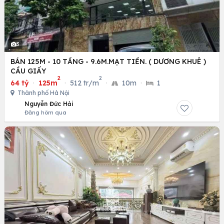
3
BÁN 125M - 10 TẦNG - 9.6M.MẠT TIỀN. ( DƯƠNG KHUÊ )
CẦU GIẤY
2
2
64 tỷ
·
125m
·
512 tr/m
·
10m
·
1
Thành phố Hà Nội
Nguyễn Đức Hải
Đăng hôm qua