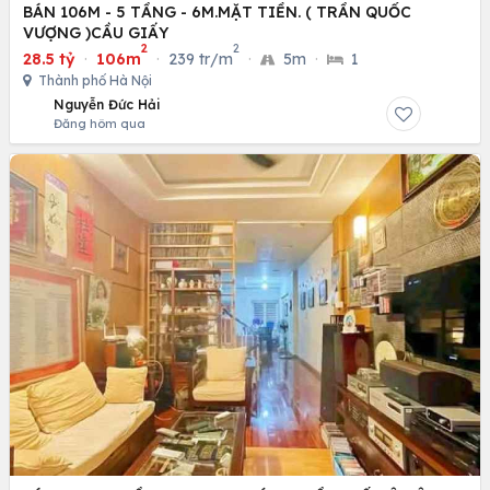
BÁN 106M - 5 TẦNG - 6M.MẶT TIỀN. ( TRẦN QUỐC
VƯỢNG )CẦU GIẤY
2
2
28.5 tỷ
·
106m
·
239 tr/m
·
5m
·
1
Thành phố Hà Nội
Nguyễn Đức Hải
Đăng hôm qua