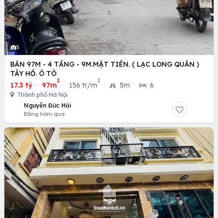
5
BÁN 97M - 4 TẦNG - 9M.MẶT TIỀN. ( LẠC LONG QUÂN )
TÂY HỒ. Ô TÔ
2
2
17.3 tỷ
·
97m
·
156 tr/m
·
5m
·
6
Thành phố Hà Nội
Nguyễn Đức Hải
Đăng hôm qua