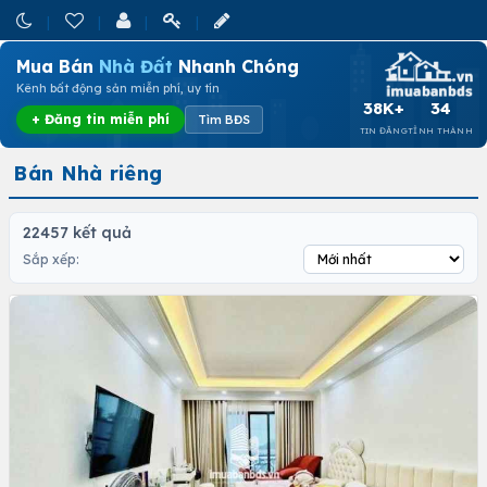
Mua Bán
Nhà Đất
Nhanh Chóng
Kênh bất động sản miễn phí, uy tín
38K+
34
+ Đăng tin miễn phí
Tìm BĐS
TIN ĐĂNG
TỈNH THÀNH
Bán Nhà riêng
22457 kết quả
Sắp xếp: