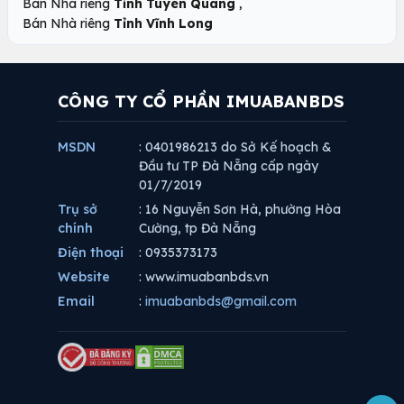
,
Bán Nhà riêng
Tỉnh Tuyên Quang
Bán Nhà riêng
Tỉnh Vĩnh Long
CÔNG TY CỔ PHẦN IMUABANBDS
MSDN
: 0401986213 do Sở Kế hoạch &
Đầu tư TP Đà Nẵng cấp ngày
01/7/2019
Trụ sở
: 16 Nguyễn Sơn Hà, phường Hòa
chính
Cường, tp Đà Nẵng
Điện thoại
: 0935373173
Website
: www.imuabanbds.vn
Email
:
imuabanbds@gmail.com