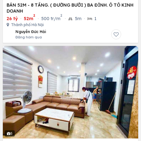
BÁN 52M - 8 TẦNG. ( ĐƯỜNG BƯỞI ) BA ĐÌNH. Ô TÔ KINH
DOANH
2
2
26 tỷ
·
52m
·
500 tr/m
·
5m
·
1
Thành phố Hà Nội
Nguyễn Đức Hải
Đăng hôm qua
5