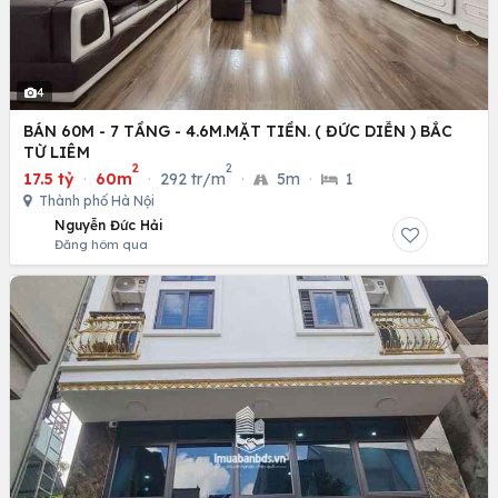
4
BÁN 60M - 7 TẦNG - 4.6M.MẶT TIỀN. ( ĐỨC DIỄN ) BẮC
TỪ LIÊM
2
2
17.5 tỷ
·
60m
·
292 tr/m
·
5m
·
1
Thành phố Hà Nội
Nguyễn Đức Hải
Đăng hôm qua