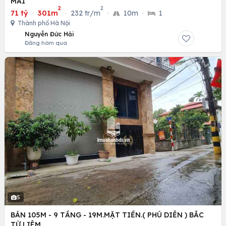
MAI
2
2
71 tỷ
·
301m
·
232 tr/m
·
10m
·
1
Thành phố Hà Nội
Nguyễn Đức Hải
Đăng hôm qua
5
BÁN 105M - 9 TẦNG - 19M.MẶT TIỀN.( PHÚ DIỄN ) BẮC
TỪ LIÊM