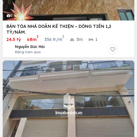
5
BÁN TÒA NHÀ DOÃN KẾ THIỆN – DÒNG TIỀN 1,2
TỶ/NĂM.
2
2
24.5 tỷ
·
68m
·
356 tr/m
·
5m
·
1
Nguyễn Đức Hải
Đăng hôm qua