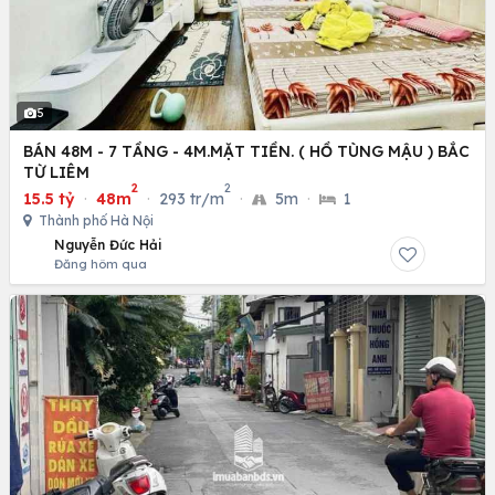
5
BÁN 48M - 7 TẦNG - 4M.MẶT TIỀN. ( HỒ TÙNG MẬU ) BẮC
TỪ LIÊM
2
2
15.5 tỷ
·
48m
·
293 tr/m
·
5m
·
1
Thành phố Hà Nội
Nguyễn Đức Hải
Đăng hôm qua