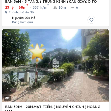
BÁN 56M - 5 TẦNG. ( TRUNG KÍNH ) CẦU GIẤY. Ô TÔ
2
2
23 tỷ
·
68m
·
357 tr/m
·
10m
·
6
Thành phố Hà Nội
Nguyễn Đức Hải
Đăng hôm qua
2
BÁN 301M - 20M.MẶT TIỀN. ( NGUYỄN CHÍNH ) HOÀNG