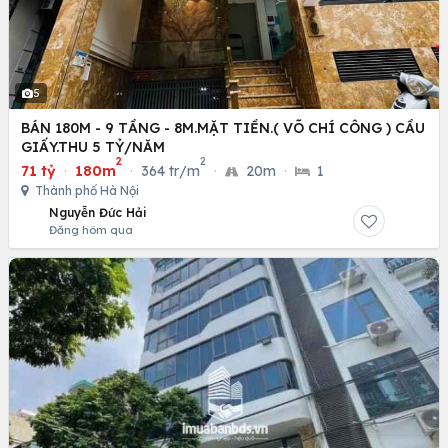
5
BÁN 180M - 9 TẦNG - 8M.MẶT TIỀN.( VÕ CHÍ CÔNG ) CẦU
GIẤY.THU 5 TỶ/NĂM
2
2
71 tỷ
·
180m
·
364 tr/m
·
20m
·
1
Thành phố Hà Nội
Nguyễn Đức Hải
Đăng hôm qua