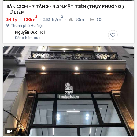
BÁN 120M - 7 TẦNG - 9.5M.MẶT TIỀN.(THỤY PHƯƠNG )
TỪ LIÊM
2
2
34 tỷ
·
120m
·
253 tr/m
·
10m
·
10
Thành phố Hà Nội
Nguyễn Đức Hải
Đăng hôm qua
4