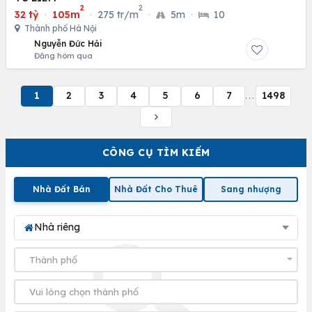
2
2
32 tỷ
·
105m
·
275 tr/m
·
5m
·
10
Thành phố Hà Nội
Nguyễn Đức Hải
Đăng hôm qua
1
2
3
4
5
6
7
1498
...
CÔNG CỤ TÌM KIẾM
Nhà Đất Bán
Nhà Đất Cho Thuê
Sang nhượng
Nhà riêng