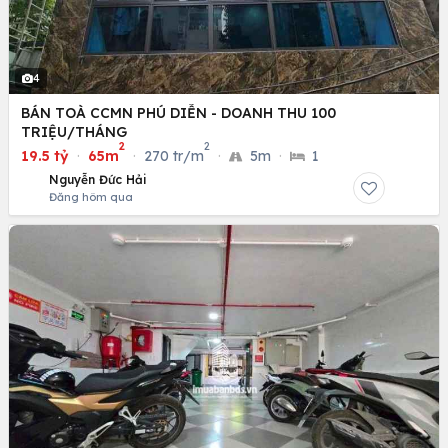
4
BÁN TOÀ CCMN PHÚ DIỄN - DOANH THU 100
TRIỆU/THÁNG
2
2
19.5 tỷ
·
65m
·
270 tr/m
·
5m
·
1
Nguyễn Đức Hải
Đăng hôm qua