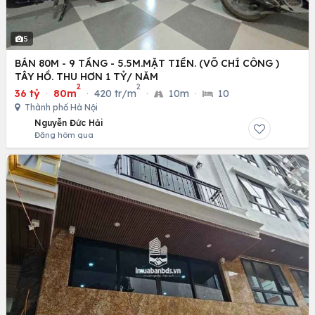
5
BÁN 80M - 9 TẦNG - 5.5M.MẶT TIỀN. (VÕ CHÍ CÔNG )
TÂY HỒ. THU HƠN 1 TỶ/ NĂM
2
2
36 tỷ
·
80m
·
420 tr/m
·
10m
·
10
Thành phố Hà Nội
Nguyễn Đức Hải
Đăng hôm qua