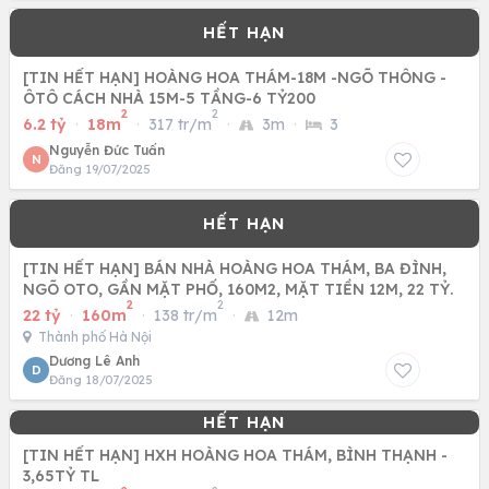
[TIN HẾT HẠN] HOÀNG HOA THÁM-18M -NGÕ THÔNG -
ÔTÔ CÁCH NHÀ 15M-5 TẦNG-6 TỶ200
2
2
6.2 tỷ
·
18m
·
317 tr/m
·
3m
·
3
Nguyễn Đức Tuấn
N
Đăng 19/07/2025
[TIN HẾT HẠN] BÁN NHÀ HOÀNG HOA THÁM, BA ĐÌNH,
NGÕ OTO, GẦN MẶT PHỐ, 160M2, MẶT TIỀN 12M, 22 TỶ.
2
2
22 tỷ
·
160m
·
138 tr/m
·
12m
Thành phố Hà Nội
Dương Lê Anh
D
Đăng 18/07/2025
[TIN HẾT HẠN] HXH HOÀNG HOA THÁM, BÌNH THẠNH -
3,65TỶ TL