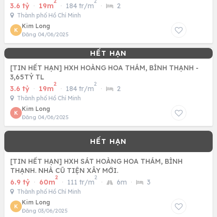
2
2
3.6 tỷ
·
19m
·
184 tr/m
·
2
Thành phố Hồ Chí Minh
Kim Long
K
Đăng 04/06/2025
[TIN HẾT HẠN] HXH HOÀNG HOA THÁM, BÌNH THẠNH -
3,65TỶ TL
2
2
3.6 tỷ
·
19m
·
184 tr/m
·
2
Thành phố Hồ Chí Minh
Kim Long
K
Đăng 04/06/2025
[TIN HẾT HẠN] HXH SÁT HOÀNG HOA THÁM, BÌNH
THẠNH. NHÀ CŨ TIỆN XÂY MỚI.
2
2
6.9 tỷ
·
60m
·
111 tr/m
·
6m
·
3
Thành phố Hồ Chí Minh
Kim Long
K
Đăng 03/06/2025