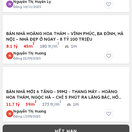
Nguyễn Thị Huyền Ly
N
Đăng 10/11/2025
BÁN NHÀ HOÀNG HOA THÁM – VĨNH PHÚC, BA ĐÌNH, HÀ
NỘI – NHÀ ĐẸP Ở NGAY - 8 TỶ 100 TRIỆU
2
2
8.1 tỷ
·
45m
·
180 tr/m
·
1m
Nguyễn Thị Hương
N
Đăng 22/09/2025
BÁN NHÀ MỚI 6 TẦNG - 39M2 - THANG MÁY – HOÀNG
HOA THÁM, NGỌC HÀ – CHỈ 5 PHÚT RA LĂNG BÁC, HỒ
2
2
TÂY -
11.7 tỷ
·
39m
·
273 tr/m
·
1m
Nguyễn Thị Hương
N
Đăng 17/09/2025