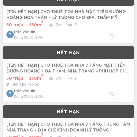
[TIN HẾT HẠN] CHO THUÊ TOÀ NHÀ MẶT TIỀN ĐƯỜNG
HOÀNG HOA THÁM – LÝ TƯỞNG CHO SPA, THẨM MỸ
2
VIỆN, NGÂN HÀNG
50 triệu
·
130m
·
7m
·
3
trần văn tín
T
Đăng 02/08/2025
[TIN HẾT HẠN] CHO THUÊ TOÀ NHÀ 7 TẦNG MẶT TIỀN
ĐƯỜNG HOÀNG HOA THÁM, NHA TRANG – PHÙ HỢP CHO
2
MỌI LOẠI HÌNH KINH
50 triệu
·
130m
·
7m
·
3
Tỉnh Khánh Hoà
trần văn tín
T
Đăng 02/08/2025
[TIN HẾT HẠN] CHO THUÊ TOÀ NHÀ 7 TẦNG TRUNG TÂM
NHA TRANG – ĐỊA CHỈ KINH DOANH LÝ TƯỞNG
2