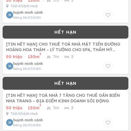
50 triệu
·
130m
·
7m
·
3
Tỉnh Khánh Hoà
huỳnh minh cảnh
H
Đăng 28/07/2025
[TIN HẾT HẠN] CHO THUÊ TOÀ NHÀ MẶT TIỀN ĐƯỜNG
HOÀNG HOA THÁM – LÝ TƯỞNG CHO SPA, THẨM MỸ
2
VIỆN, NGÂN HÀNG
50 triệu
·
130m
·
7m
·
3
huỳnh minh cảnh
H
Đăng 28/07/2025
[TIN HẾT HẠN] TOÀ NHÀ 7 TẦNG CHO THUÊ GẦN BIỂN
NHA TRANG – ĐỊA ĐIỂM KINH DOANH SÔI ĐỘNG
2
50 triệu
·
130m
·
7m
·
3
Tỉnh Khánh Hoà
huỳnh minh cảnh
H
Đăng 28/07/2025