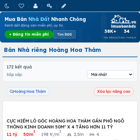
Mua Bán
Nhà Đất
Nhanh Chóng
Kênh bất động sản miễn phí, uy tín
38K+
34
+ Đăng tin miễn phí
Tìm BĐS
TIN ĐĂNG
TỈNH THÀNH
Bán Nhà riêng Hoàng Hoa Thám
172 kết quả
Sắp xếp:
Hoàng Hoa Thám
Xóa lọc nâng cao
CỰC HIẾM LÔ GÓC HOÀNG HOA THÁM GẦN PHỐ NGÕ
THÔNG KINH DOANH 50M² X 4 TẦNG HƠN 11 TỶ
2
2
11 tỷ
·
50m
·
198 tr/m
·
2.5m
·
4