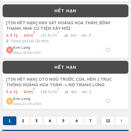
[TIN HẾT HẠN] HXH SÁT HOÀNG HOA THÁM, BÌNH
THẠNH. NHÀ CŨ TIỆN XÂY MỚI.
2
2
6.9 tỷ
·
60m
·
111 tr/m
·
6m
·
3
Thành phố Hồ Chí Minh
Kim Long
K
Đăng 03/06/2025
[TIN HẾT HẠN] OTO NGỦ TRƯỚC CỬA, HẺM 1 TRỤC
THÔNG HOÀNG HOA THÁM -> NƠ TRANG LONG.
2
2
5.6 tỷ
·
40m
·
136 tr/m
·
4m
·
2
Kim Long
K
Đăng 25/05/2025
1
2
3
4
5
6
7
12
...