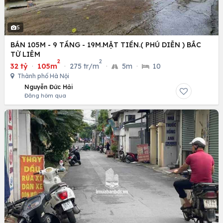
5
BÁN 105M - 9 TẦNG - 19M.MẶT TIỀN.( PHÚ DIỄN ) BẮC
TỪ LIÊM
2
2
32 tỷ
·
105m
·
275 tr/m
·
5m
·
10
Thành phố Hà Nội
Nguyễn Đức Hải
Đăng hôm qua