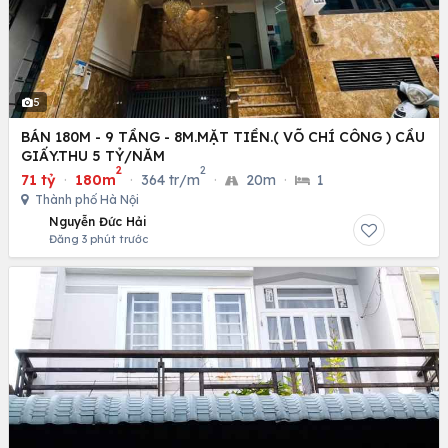
5
BÁN 180M - 9 TẦNG - 8M.MẶT TIỀN.( VÕ CHÍ CÔNG ) CẦU
GIẤY.THU 5 TỶ/NĂM
2
2
71 tỷ
·
180m
·
364 tr/m
·
20m
·
1
Thành phố Hà Nội
Nguyễn Đức Hải
Đăng 3 phút trước