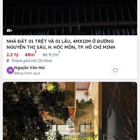
6
NHÀ ĐẤT 01 TRỆT VÀ 01 LẦU, 4MX12M Ở ĐƯỜNG
NGUYỄN THỊ SÁU, H. HÓC MÔN, TP. HỒ CHÍ MINH
2
2
2.2 tỷ
·
48m
·
46 tr/m
Thành phố Hồ Chí Minh
Nguyễn Văn Hải
N
Đăng hôm qua