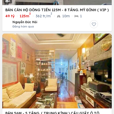
4
BÁN CĂN HỘ DÒNG TIỀN 125M - 8 TẦNG. MỸ ĐÌNH ( VIP )
2
2
49 tỷ
·
125m
·
362 tr/m
·
10m
·
1
Nguyễn Đức Hải
Đăng hôm qua
BÁN 56M - 5 TẦNG. ( TRUNG KÍNH ) CẦU GIẤY. Ô TÔ