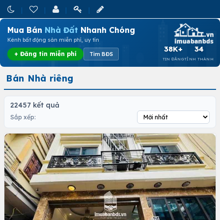
Mua Bán
Nhà Đất
Nhanh Chóng
Kênh bất động sản miễn phí, uy tín
38K+
34
+ Đăng tin miễn phí
Tìm BĐS
TIN ĐĂNG
TỈNH THÀNH
Bán Nhà riêng
22457 kết quả
Sắp xếp: