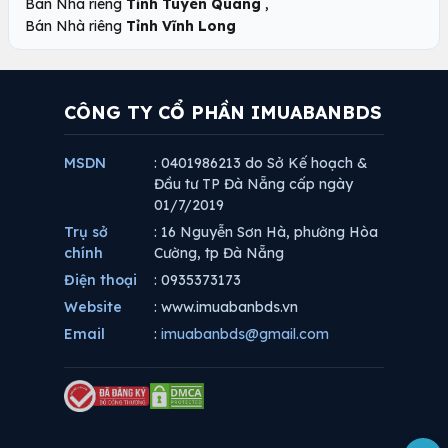
,
Bán Nhà riêng
Tỉnh Tuyên Quang
Bán Nhà riêng
Tỉnh Vĩnh Long
CÔNG TY CỔ PHẦN IMUABANBDS
MSDN
: 0401986213 do Sở Kế hoạch &
Đầu tư TP Đà Nẵng cấp ngày
01/7/2019
Trụ sở
: 16 Nguyễn Sơn Hà, phường Hòa
chính
Cường, tp Đà Nẵng
Điện thoại
: 0935373173
Website
: www.imuabanbds.vn
Email
:
imuabanbds@gmail.com