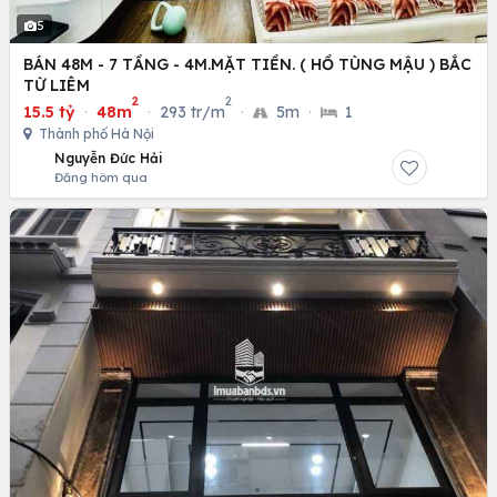
5
BÁN 48M - 7 TẦNG - 4M.MẶT TIỀN. ( HỒ TÙNG MẬU ) BẮC
TỪ LIÊM
2
2
15.5 tỷ
·
48m
·
293 tr/m
·
5m
·
1
Thành phố Hà Nội
Nguyễn Đức Hải
Đăng hôm qua