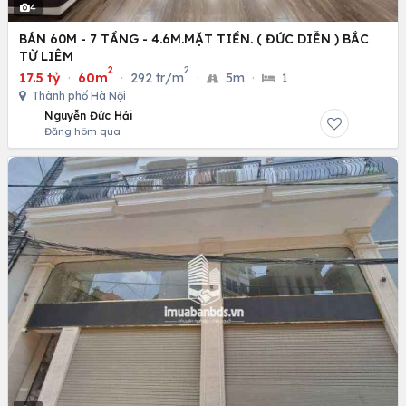
4
BÁN 60M - 7 TẦNG - 4.6M.MẶT TIỀN. ( ĐỨC DIỄN ) BẮC
TỪ LIÊM
2
2
17.5 tỷ
·
60m
·
292 tr/m
·
5m
·
1
Thành phố Hà Nội
Nguyễn Đức Hải
Đăng hôm qua