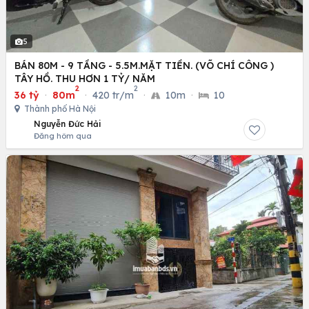
5
BÁN 80M - 9 TẦNG - 5.5M.MẶT TIỀN. (VÕ CHÍ CÔNG )
TÂY HỒ. THU HƠN 1 TỶ/ NĂM
2
2
36 tỷ
·
80m
·
420 tr/m
·
10m
·
10
Thành phố Hà Nội
Nguyễn Đức Hải
Đăng hôm qua