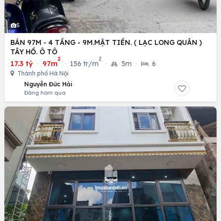
5
BÁN 97M - 4 TẦNG - 9M.MẶT TIỀN. ( LẠC LONG QUÂN )
TÂY HỒ. Ô TÔ
2
2
17.3 tỷ
·
97m
·
156 tr/m
·
5m
·
6
Thành phố Hà Nội
Nguyễn Đức Hải
Đăng hôm qua