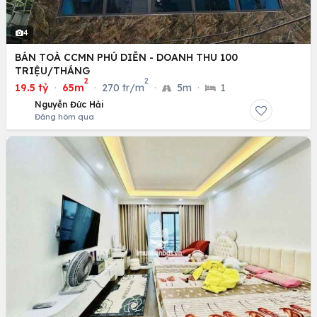
4
BÁN TOÀ CCMN PHÚ DIỄN - DOANH THU 100
TRIỆU/THÁNG
2
2
19.5 tỷ
·
65m
·
270 tr/m
·
5m
·
1
Nguyễn Đức Hải
Đăng hôm qua