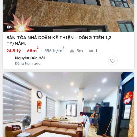
5
BÁN TÒA NHÀ DOÃN KẾ THIỆN – DÒNG TIỀN 1,2
TỶ/NĂM.
2
2
24.5 tỷ
·
68m
·
356 tr/m
·
5m
·
1
Nguyễn Đức Hải
Đăng hôm qua