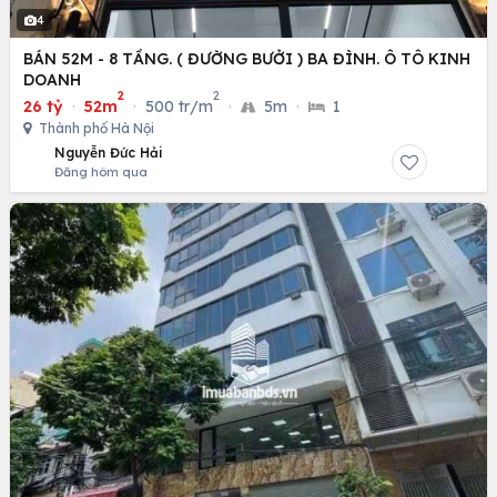
4
BÁN 52M - 8 TẦNG. ( ĐƯỜNG BƯỞI ) BA ĐÌNH. Ô TÔ KINH
DOANH
2
2
26 tỷ
·
52m
·
500 tr/m
·
5m
·
1
Thành phố Hà Nội
Nguyễn Đức Hải
Đăng hôm qua