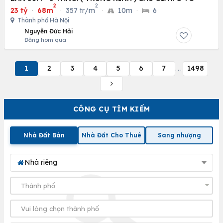
2
2
23 tỷ
·
68m
·
357 tr/m
·
10m
·
6
Thành phố Hà Nội
Nguyễn Đức Hải
Đăng hôm qua
1
2
3
4
5
6
7
1498
...
CÔNG CỤ TÌM KIẾM
Nhà Đất Bán
Nhà Đất Cho Thuê
Sang nhượng
Nhà riêng