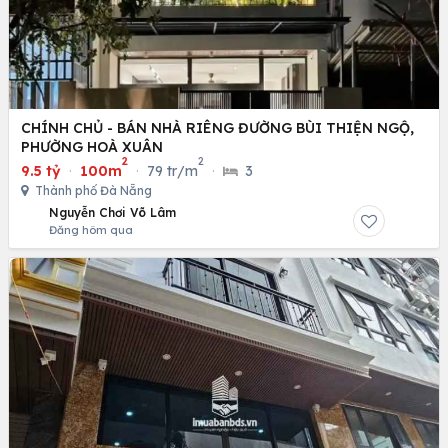
CHÍNH CHỦ - BÁN NHÀ RIÊNG ĐƯỜNG BÙI THIỆN NGỘ,
PHƯỜNG HOÀ XUÂN
2
2
9.5 tỷ
·
100m
·
79 tr/m
·
3
Thành phố Đà Nẵng
Nguyễn Chơi Võ Lâm
Đăng hôm qua