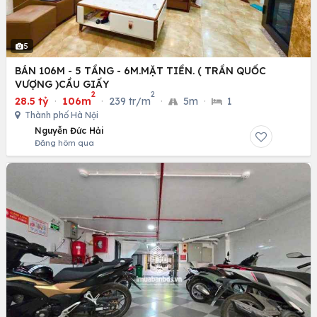
5
BÁN 106M - 5 TẦNG - 6M.MẶT TIỀN. ( TRẦN QUỐC
VƯỢNG )CẦU GIẤY
2
2
28.5 tỷ
·
106m
·
239 tr/m
·
5m
·
1
Thành phố Hà Nội
Nguyễn Đức Hải
Đăng hôm qua