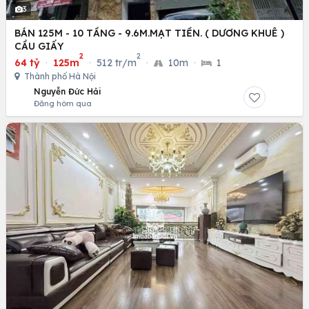
3
BÁN 125M - 10 TẦNG - 9.6M.MẠT TIỀN. ( DƯƠNG KHUÊ )
CẦU GIẤY
2
2
64 tỷ
·
125m
·
512 tr/m
·
10m
·
1
Thành phố Hà Nội
Nguyễn Đức Hải
Đăng hôm qua