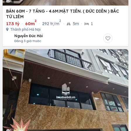
4
BÁN 60M - 7 TẦNG - 4.6M.MẶT TIỀN. ( ĐỨC DIỄN ) BẮC
TỪ LIÊM
2
2
17.5 tỷ
·
60m
·
292 tr/m
·
5m
·
1
Thành phố Hà Nội
Nguyễn Đức Hải
Đăng 3 giờ trước
5