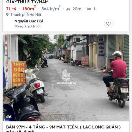
GIẤY.THU 5 TỶ/NĂM
2
2
71 tỷ
·
180m
·
364 tr/m
·
20m
·
1
Thành phố Hà Nội
Nguyễn Đức Hải
Đăng 3 giờ trước
5
BÁN 97M - 4 TẦNG - 9M.MẶT TIỀN. ( LẠC LONG QUÂN )