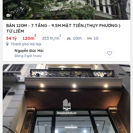
5
BÁN 120M - 7 TẦNG - 9.5M.MẶT TIỀN.(THỤY PHƯƠNG )
TỪ LIÊM
2
2
34 tỷ
·
120m
·
253 tr/m
·
10m
·
10
Thành phố Hà Nội
Nguyễn Đức Hải
Đăng 3 giờ trước