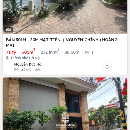
2
BÁN 301M - 20M.MẶT TIỀN. ( NGUYỄN CHÍNH ) HOÀNG
MAI
2
2
71 tỷ
·
301m
·
232 tr/m
·
10m
·
1
Thành phố Hà Nội
Nguyễn Đức Hải
Đăng 3 giờ trước