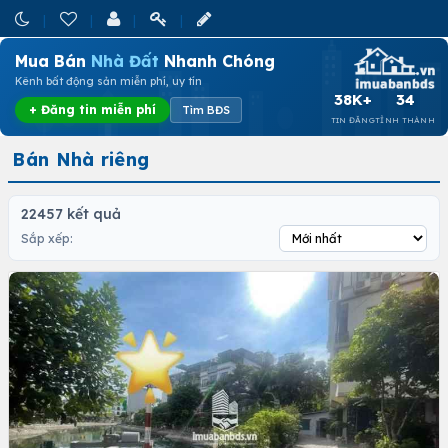
Mua Bán
Nhà Đất
Nhanh Chóng
Kênh bất động sản miễn phí, uy tín
38K+
34
+ Đăng tin miễn phí
Tìm BĐS
TIN ĐĂNG
TỈNH THÀNH
Bán Nhà riêng
22457 kết quả
Sắp xếp: