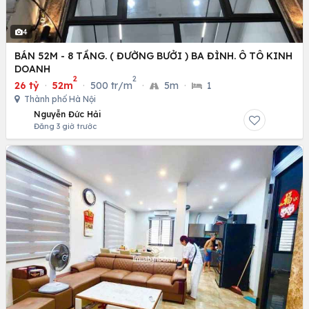
4
BÁN 52M - 8 TẦNG. ( ĐƯỜNG BƯỞI ) BA ĐÌNH. Ô TÔ KINH
DOANH
2
2
26 tỷ
·
52m
·
500 tr/m
·
5m
·
1
Thành phố Hà Nội
Nguyễn Đức Hải
Đăng 3 giờ trước