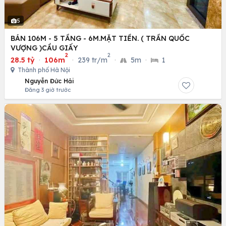
5
BÁN 106M - 5 TẦNG - 6M.MẶT TIỀN. ( TRẦN QUỐC
VƯỢNG )CẦU GIẤY
2
2
28.5 tỷ
·
106m
·
239 tr/m
·
5m
·
1
Thành phố Hà Nội
Nguyễn Đức Hải
Đăng 3 giờ trước