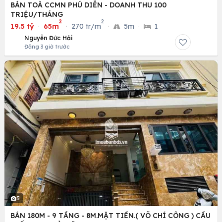
BÁN TOÀ CCMN PHÚ DIỄN - DOANH THU 100
TRIỆU/THÁNG
2
2
19.5 tỷ
·
65m
·
270 tr/m
·
5m
·
1
Nguyễn Đức Hải
Đăng 3 giờ trước
5
BÁN 180M - 9 TẦNG - 8M.MẶT TIỀN.( VÕ CHÍ CÔNG ) CẦU