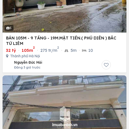
5
BÁN 105M - 9 TẦNG - 19M.MẶT TIỀN.( PHÚ DIỄN ) BẮC
TỪ LIÊM
2
2
32 tỷ
·
105m
·
275 tr/m
·
5m
·
10
Thành phố Hà Nội
Nguyễn Đức Hải
Đăng 3 giờ trước