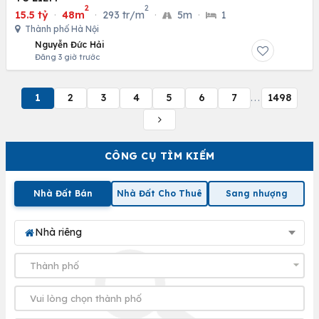
2
2
15.5 tỷ
·
48m
·
293 tr/m
·
5m
·
1
Thành phố Hà Nội
Nguyễn Đức Hải
Đăng 3 giờ trước
1
2
3
4
5
6
7
1498
...
CÔNG CỤ TÌM KIẾM
Nhà Đất Bán
Nhà Đất Cho Thuê
Sang nhượng
Nhà riêng