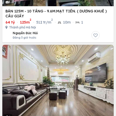
3
BÁN 125M - 10 TẦNG - 9.6M.MẠT TIỀN. ( DƯƠNG KHUÊ )
CẦU GIẤY
2
2
64 tỷ
·
125m
·
512 tr/m
·
10m
·
1
Thành phố Hà Nội
Nguyễn Đức Hải
Đăng 3 giờ trước