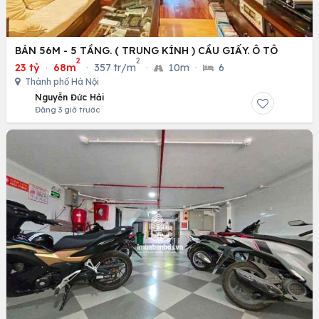
BÁN 56M - 5 TẦNG. ( TRUNG KÍNH ) CẦU GIẤY. Ô TÔ
2
2
23 tỷ
·
68m
·
357 tr/m
·
10m
·
6
Thành phố Hà Nội
Nguyễn Đức Hải
Đăng 3 giờ trước