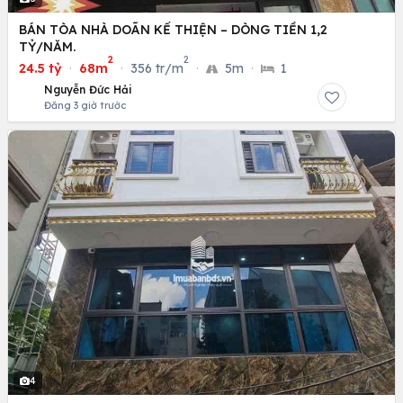
BÁN TÒA NHÀ DOÃN KẾ THIỆN – DÒNG TIỀN 1,2
TỶ/NĂM.
2
2
24.5 tỷ
·
68m
·
356 tr/m
·
5m
·
1
Nguyễn Đức Hải
Đăng 3 giờ trước
4