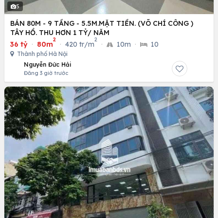
5
BÁN 80M - 9 TẦNG - 5.5M.MẶT TIỀN. (VÕ CHÍ CÔNG )
TÂY HỒ. THU HƠN 1 TỶ/ NĂM
2
2
36 tỷ
·
80m
·
420 tr/m
·
10m
·
10
Thành phố Hà Nội
Nguyễn Đức Hải
Đăng 3 giờ trước