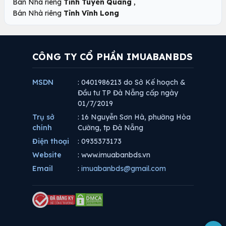
,
Bán Nhà riêng
Tỉnh Tuyên Quang
Bán Nhà riêng
Tỉnh Vĩnh Long
CÔNG TY CỔ PHẦN IMUABANBDS
MSDN
: 0401986213 do Sở Kế hoạch &
Đầu tư TP Đà Nẵng cấp ngày
01/7/2019
Trụ sở
: 16 Nguyễn Sơn Hà, phường Hòa
chính
Cường, tp Đà Nẵng
Điện thoại
: 0935373173
Website
: www.imuabanbds.vn
Email
:
imuabanbds@gmail.com