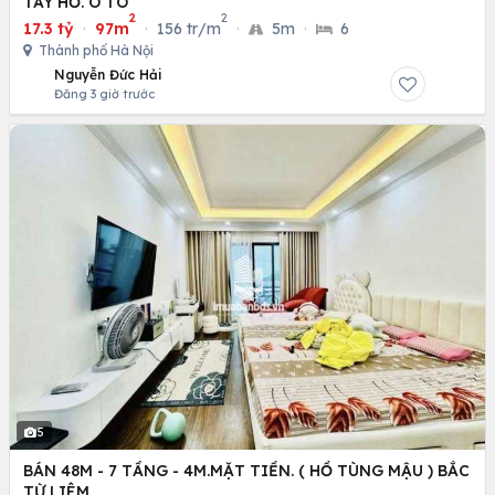
TÂY HỒ. Ô TÔ
2
2
17.3 tỷ
·
97m
·
156 tr/m
·
5m
·
6
Thành phố Hà Nội
Nguyễn Đức Hải
Đăng 3 giờ trước
5
BÁN 48M - 7 TẦNG - 4M.MẶT TIỀN. ( HỒ TÙNG MẬU ) BẮC
TỪ LIÊM