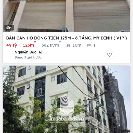
4
BÁN CĂN HỘ DÒNG TIỀN 125M - 8 TẦNG. MỸ ĐÌNH ( VIP )
2
2
49 tỷ
·
125m
·
362 tr/m
·
10m
·
1
Nguyễn Đức Hải
Đăng 3 giờ trước