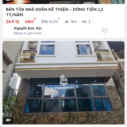
BÁN TÒA NHÀ DOÃN KẾ THIỆN – DÒNG TIỀN 1,2
TỶ/NĂM.
2
2
24.5 tỷ
·
68m
·
356 tr/m
·
5m
·
1
Nguyễn Đức Hải
Đăng 11 giờ trước
4