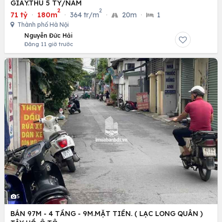
GIẤY.THU 5 TỶ/NĂM
2
2
71 tỷ
·
180m
·
364 tr/m
·
20m
·
1
Thành phố Hà Nội
Nguyễn Đức Hải
Đăng 11 giờ trước
5
BÁN 97M - 4 TẦNG - 9M.MẶT TIỀN. ( LẠC LONG QUÂN )