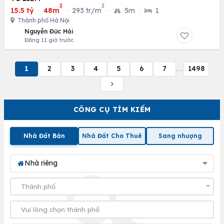
2
2
15.5 tỷ
·
48m
·
293 tr/m
·
5m
·
1
Thành phố Hà Nội
Nguyễn Đức Hải
Đăng 11 giờ trước
1
2
3
4
5
6
7
1498
...
CÔNG CỤ TÌM KIẾM
Nhà Đất Bán
Nhà Đất Cho Thuê
Sang nhượng
Nhà riêng