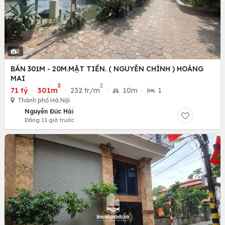
2
BÁN 301M - 20M.MẶT TIỀN. ( NGUYỄN CHÍNH ) HOÀNG
MAI
2
2
71 tỷ
·
301m
·
232 tr/m
·
10m
·
1
Thành phố Hà Nội
Nguyễn Đức Hải
Đăng 11 giờ trước