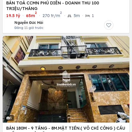
BÁN TOÀ CCMN PHÚ DIỄN - DOANH THU 100
TRIỆU/THÁNG
2
2
19.5 tỷ
·
65m
·
270 tr/m
·
5m
·
1
Nguyễn Đức Hải
Đăng 11 giờ trước
5
BÁN 180M - 9 TẦNG - 8M.MẶT TIỀN.( VÕ CHÍ CÔNG ) CẦU