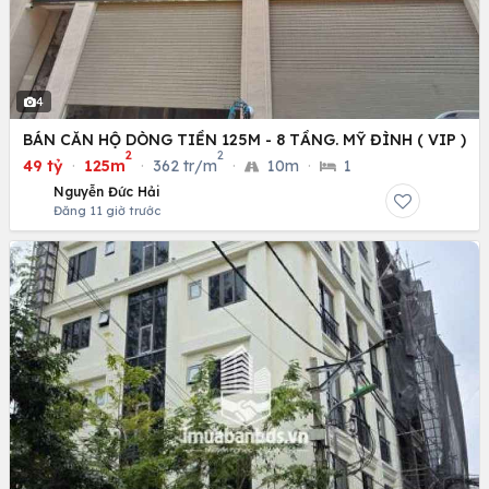
4
BÁN CĂN HỘ DÒNG TIỀN 125M - 8 TẦNG. MỸ ĐÌNH ( VIP )
2
2
49 tỷ
·
125m
·
362 tr/m
·
10m
·
1
Nguyễn Đức Hải
Đăng 11 giờ trước