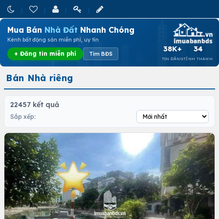
Mua Bán
Nhà Đất
Nhanh Chóng
Kênh bất động sản miễn phí, uy tín
38K+
34
+ Đăng tin miễn phí
Tìm BĐS
TIN ĐĂNG
TỈNH THÀNH
Bán Nhà riêng
22457 kết quả
Sắp xếp: