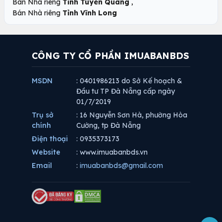
,
Bán Nhà riêng
Tỉnh Tuyên Quang
Bán Nhà riêng
Tỉnh Vĩnh Long
CÔNG TY CỔ PHẦN IMUABANBDS
MSDN
: 0401986213 do Sở Kế hoạch &
Đầu tư TP Đà Nẵng cấp ngày
01/7/2019
Trụ sở
: 16 Nguyễn Sơn Hà, phường Hòa
chính
Cường, tp Đà Nẵng
Điện thoại
: 0935373173
Website
: www.imuabanbds.vn
Email
:
imuabanbds@gmail.com