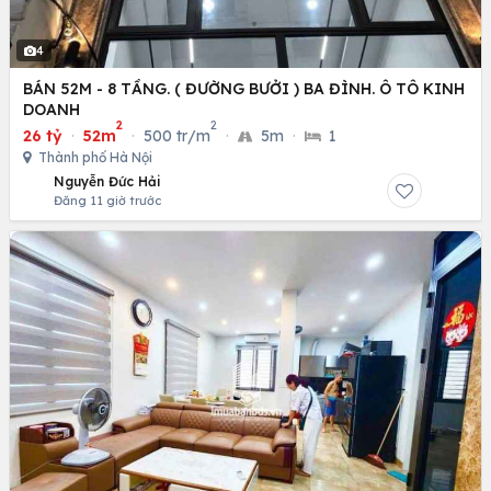
4
BÁN 52M - 8 TẦNG. ( ĐƯỜNG BƯỞI ) BA ĐÌNH. Ô TÔ KINH
DOANH
2
2
26 tỷ
·
52m
·
500 tr/m
·
5m
·
1
Thành phố Hà Nội
Nguyễn Đức Hải
Đăng 11 giờ trước