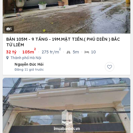
5
BÁN 105M - 9 TẦNG - 19M.MẶT TIỀN.( PHÚ DIỄN ) BẮC
TỪ LIÊM
2
2
32 tỷ
·
105m
·
275 tr/m
·
5m
·
10
Thành phố Hà Nội
Nguyễn Đức Hải
Đăng 11 giờ trước