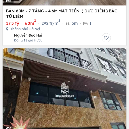
4
BÁN 60M - 7 TẦNG - 4.6M.MẶT TIỀN. ( ĐỨC DIỄN ) BẮC
TỪ LIÊM
2
2
17.5 tỷ
·
60m
·
292 tr/m
·
5m
·
1
Thành phố Hà Nội
Nguyễn Đức Hải
Đăng 11 giờ trước
5