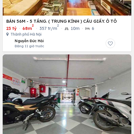
BÁN 56M - 5 TẦNG. ( TRUNG KÍNH ) CẦU GIẤY. Ô TÔ
2
2
23 tỷ
·
68m
·
357 tr/m
·
10m
·
6
Thành phố Hà Nội
Nguyễn Đức Hải
Đăng 11 giờ trước