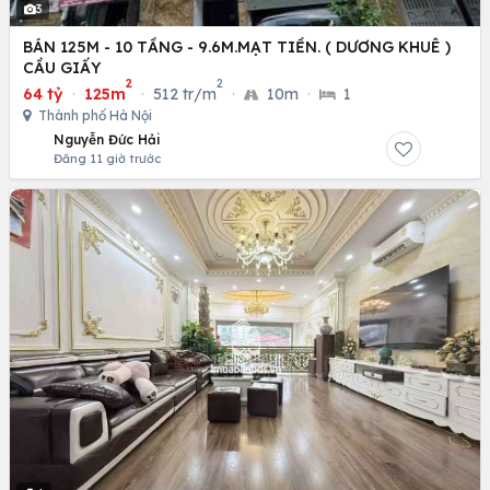
3
BÁN 125M - 10 TẦNG - 9.6M.MẠT TIỀN. ( DƯƠNG KHUÊ )
CẦU GIẤY
2
2
64 tỷ
·
125m
·
512 tr/m
·
10m
·
1
Thành phố Hà Nội
Nguyễn Đức Hải
Đăng 11 giờ trước