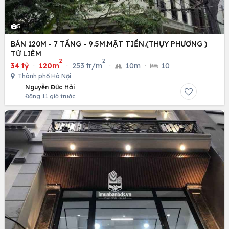
5
BÁN 120M - 7 TẦNG - 9.5M.MẶT TIỀN.(THỤY PHƯƠNG )
TỪ LIÊM
2
2
34 tỷ
·
120m
·
253 tr/m
·
10m
·
10
Thành phố Hà Nội
Nguyễn Đức Hải
Đăng 11 giờ trước