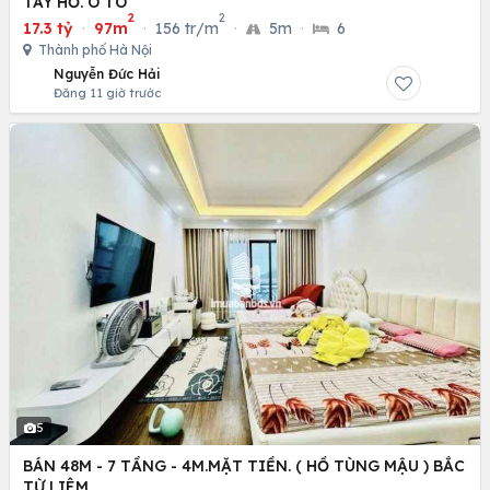
TÂY HỒ. Ô TÔ
2
2
17.3 tỷ
·
97m
·
156 tr/m
·
5m
·
6
Thành phố Hà Nội
Nguyễn Đức Hải
Đăng 11 giờ trước
5
BÁN 48M - 7 TẦNG - 4M.MẶT TIỀN. ( HỒ TÙNG MẬU ) BẮC
TỪ LIÊM