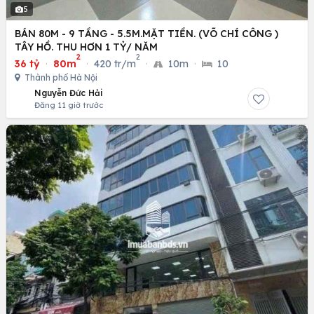
5
BÁN 80M - 9 TẦNG - 5.5M.MẶT TIỀN. (VÕ CHÍ CÔNG )
TÂY HỒ. THU HƠN 1 TỶ/ NĂM
2
2
36 tỷ
·
80m
·
420 tr/m
·
10m
·
10
Thành phố Hà Nội
Nguyễn Đức Hải
Đăng 11 giờ trước