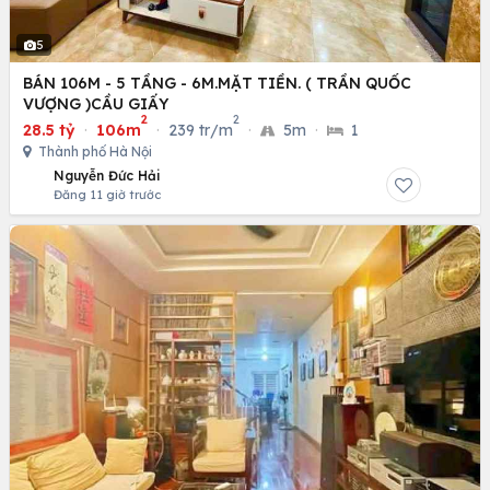
5
BÁN 106M - 5 TẦNG - 6M.MẶT TIỀN. ( TRẦN QUỐC
VƯỢNG )CẦU GIẤY
2
2
28.5 tỷ
·
106m
·
239 tr/m
·
5m
·
1
Thành phố Hà Nội
Nguyễn Đức Hải
Đăng 11 giờ trước