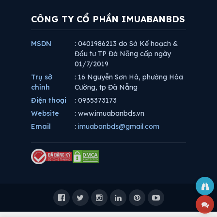
CÔNG TY CỔ PHẦN IMUABANBDS
MSDN
: 0401986213 do Sở Kế hoạch &
Đầu tư TP Đà Nẵng cấp ngày
01/7/2019
Trụ sở
: 16 Nguyễn Sơn Hà, phường Hòa
chính
Cường, tp Đà Nẵng
Điện thoại
: 0935373173
Website
: www.imuabanbds.vn
Email
:
imuabanbds@gmail.com