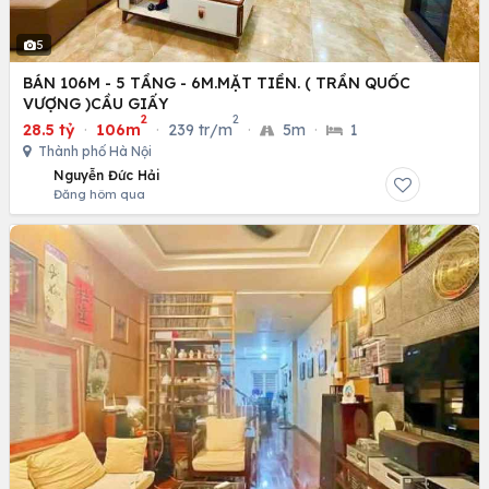
5
BÁN 106M - 5 TẦNG - 6M.MẶT TIỀN. ( TRẦN QUỐC
VƯỢNG )CẦU GIẤY
2
2
28.5 tỷ
·
106m
·
239 tr/m
·
5m
·
1
Thành phố Hà Nội
Nguyễn Đức Hải
Đăng hôm qua