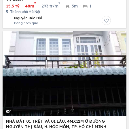
2
2
15.5 tỷ
·
48m
·
293 tr/m
·
5m
·
1
Thành phố Hà Nội
Nguyễn Đức Hải
Đăng hôm qua
6
NHÀ ĐẤT 01 TRỆT VÀ 01 LẦU, 4MX12M Ở ĐƯỜNG
NGUYỄN THỊ SÁU, H. HÓC MÔN, TP. HỒ CHÍ MINH