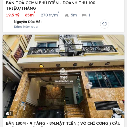
BÁN TOÀ CCMN PHÚ DIỄN - DOANH THU 100
TRIỆU/THÁNG
2
2
19.5 tỷ
·
65m
·
270 tr/m
·
5m
·
1
Nguyễn Đức Hải
Đăng hôm qua
5
BÁN 180M - 9 TẦNG - 8M.MẶT TIỀN.( VÕ CHÍ CÔNG ) CẦU