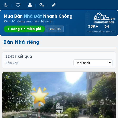
Mua Bán
Nhà Đất
Nhanh Chóng
Kênh bất động sản miễn phí, uy tín
38K+
34
+ Đăng tin miễn phí
Tìm BĐS
TIN ĐĂNG
TỈNH THÀNH
Bán Nhà riêng
22457 kết quả
Sắp xếp: