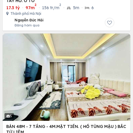
TÂY HỒ. Ô TÔ
2
2
17.3 tỷ
·
97m
·
156 tr/m
·
5m
·
6
Thành phố Hà Nội
Nguyễn Đức Hải
Đăng hôm qua
5
BÁN 48M - 7 TẦNG - 4M.MẶT TIỀN. ( HỒ TÙNG MẬU ) BẮC
TỪ LIÊM