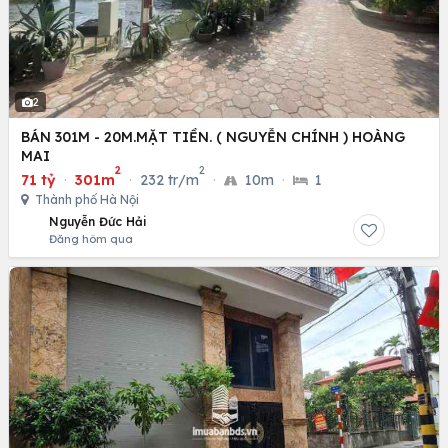
2
BÁN 301M - 20M.MẶT TIỀN. ( NGUYỄN CHÍNH ) HOÀNG
MAI
2
2
71 tỷ
·
301m
·
232 tr/m
·
10m
·
1
Thành phố Hà Nội
Nguyễn Đức Hải
Đăng hôm qua