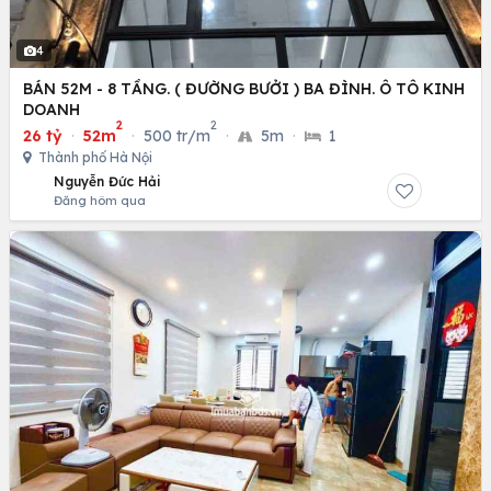
4
BÁN 52M - 8 TẦNG. ( ĐƯỜNG BƯỞI ) BA ĐÌNH. Ô TÔ KINH
DOANH
2
2
26 tỷ
·
52m
·
500 tr/m
·
5m
·
1
Thành phố Hà Nội
Nguyễn Đức Hải
Đăng hôm qua