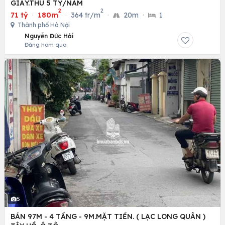
GIẤY.THU 5 TỶ/NĂM
2
2
71 tỷ
·
180m
·
364 tr/m
·
20m
·
1
Thành phố Hà Nội
Nguyễn Đức Hải
Đăng hôm qua
5
BÁN 97M - 4 TẦNG - 9M.MẶT TIỀN. ( LẠC LONG QUÂN )