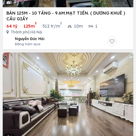
3
BÁN 125M - 10 TẦNG - 9.6M.MẠT TIỀN. ( DƯƠNG KHUÊ )
CẦU GIẤY
2
2
64 tỷ
·
125m
·
512 tr/m
·
10m
·
1
Thành phố Hà Nội
Nguyễn Đức Hải
Đăng hôm qua