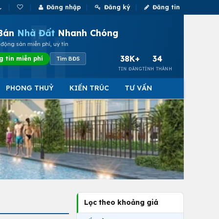
Đăng nhập
Đăng ký
Đăng tin
Bán
Nhà Đất
Nhanh Chóng
động sản miễn phí, uy tín
38K+
34
g tin miễn phí
Tìm BĐS
TIN ĐĂNG
TỈNH THÀNH
PHONG THUỶ
KIẾN TRÚC
TƯ VẤN
Lọc theo khoảng giá