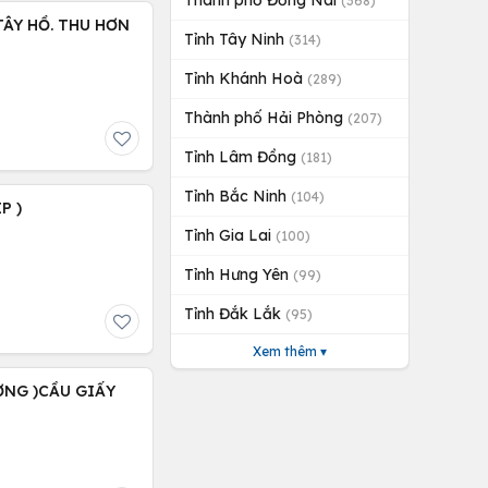
Thành phố Đồng Nai
(368)
 TÂY HỒ. THU HƠN
Tỉnh Tây Ninh
(314)
Tỉnh Khánh Hoà
(289)
Thành phố Hải Phòng
(207)
Tỉnh Lâm Đồng
(181)
Tỉnh Bắc Ninh
(104)
P )
Tỉnh Gia Lai
(100)
Tỉnh Hưng Yên
(99)
Tỉnh Đắk Lắk
(95)
Xem thêm ▾
ỢNG )CẦU GIẤY