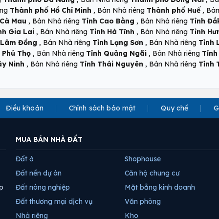
,
,
êng
Thành phố Hồ Chí Minh
Bán Nhà riêng
Thành phố Huế
Bán
,
,
 Cà Mau
Bán Nhà riêng
Tỉnh Cao Bằng
Bán Nhà riêng
Tỉnh Đắ
,
,
nh Gia Lai
Bán Nhà riêng
Tỉnh Hà Tĩnh
Bán Nhà riêng
Tỉnh Hư
,
,
 Lâm Đồng
Bán Nhà riêng
Tỉnh Lạng Sơn
Bán Nhà riêng
Tỉnh 
,
,
 Phú Thọ
Bán Nhà riêng
Tỉnh Quảng Ngãi
Bán Nhà riêng
Tỉnh
,
,
ây Ninh
Bán Nhà riêng
Tỉnh Thái Nguyên
Bán Nhà riêng
Tỉnh 
Điều khoản
Chính sách bảo mật
Quy chế
G
MUA BÁN NHÀ ĐẤT
Đất ở
Shophouse
Đất nền dự án
Căn hộ chung cư
p
Đất nông nghiệp
Mặt bằng kinh doanh
Đất thương mại dịch vụ
Văn phòng
Nhà riêng
Kho