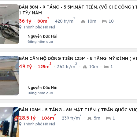
BÁN 80M - 9 TẦNG - 5.5M.MẶT TIỀN. (VÕ CHÍ CÔNG )
1 TỶ/ NĂM
2
2
36 tỷ
·
80m
·
420 tr/m
·
10m
·
10
Thành phố Hà Nội
Nguyễn Đức Hải
Đăng hôm qua
BÁN CĂN HỘ DÒNG TIỀN 125M - 8 TẦNG. MỸ ĐÌNH ( VI
2
2
49 tỷ
·
125m
·
362 tr/m
·
10m
·
1
Nguyễn Đức Hải
Đăng hôm qua
BÁN 106M - 5 TẦNG - 6M.MẶT TIỀN. ( TRẦN QUỐC VƯ
2
2
28.5 tỷ
·
106m
·
239 tr/m
·
5m
·
1
Thành phố Hà Nội