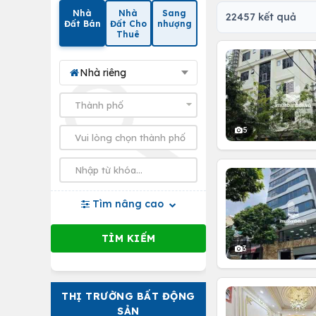
Nhà
Nhà
Sang
22457 kết quả
Đất Bán
Đất Cho
nhượng
Thuê
Nhà riêng
5
Tìm nâng cao
3
THỊ TRƯỜNG BẤT ĐỘNG
SẢN