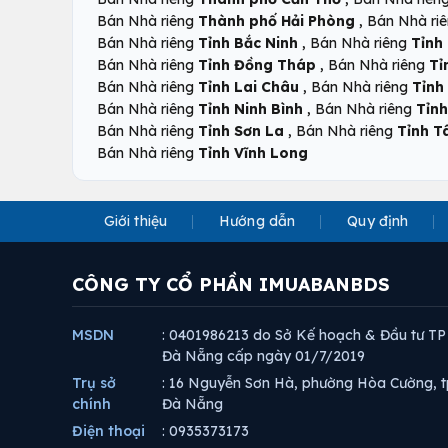
,
Bán Nhà riêng
Thành phố Hải Phòng
Bán Nhà ri
,
Bán Nhà riêng
Tỉnh Bắc Ninh
Bán Nhà riêng
Tỉnh
,
Bán Nhà riêng
Tỉnh Đồng Tháp
Bán Nhà riêng
Tỉ
,
Bán Nhà riêng
Tỉnh Lai Châu
Bán Nhà riêng
Tỉnh
,
Bán Nhà riêng
Tỉnh Ninh Bình
Bán Nhà riêng
Tỉnh
,
Bán Nhà riêng
Tỉnh Sơn La
Bán Nhà riêng
Tỉnh T
Bán Nhà riêng
Tỉnh Vĩnh Long
Giới thiệu
Hướng dẫn
Quy định
CÔNG TY CỔ PHẦN IMUABANBDS
MSDN
: 0401986213 do Sở Kế hoạch & Đầu tư TP
Đà Nẵng cấp ngày 01/7/2019
Trụ sở
: 16 Nguyễn Sơn Hà, phường Hòa Cường, t
chính
Đà Nẵng
Điện thoại
: 0935373173