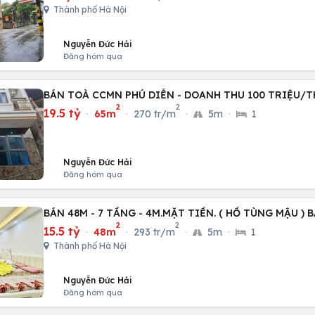
Thành phố Hà Nội
Nguyễn Đức Hải
Đăng hôm qua
BÁN TOÀ CCMN PHÚ DIỄN - DOANH THU 100 TRIỆU/
2
2
19.5 tỷ
·
65m
·
270 tr/m
·
5m
·
1
Nguyễn Đức Hải
Đăng hôm qua
BÁN 48M - 7 TẦNG - 4M.MẶT TIỀN. ( HỒ TÙNG MẬU ) 
2
2
15.5 tỷ
·
48m
·
293 tr/m
·
5m
·
1
Thành phố Hà Nội
Nguyễn Đức Hải
Đăng hôm qua