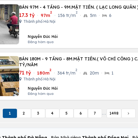
BÁN 97M - 4 TẦNG - 9M.MẶT TIỀN. ( LẠC LONG QUÂN )
2
2
17.3 tỷ
·
97m
·
156 tr/m
·
5m
·
6
Thành phố Hà Nội
Nguyễn Đức Hải
Đăng hôm qua
BÁN 180M - 9 TẦNG - 8M.MẶT TIỀN.( VÕ CHÍ CÔNG ) C
TỶ/NĂM
2
2
71 tỷ
·
180m
·
364 tr/m
·
20m
·
1
Thành phố Hà Nội
Nguyễn Đức Hải
Đăng hôm qua
1
2
3
4
5
6
7
...
1498
,
,
g
Thành phố Đà Nẵng
Bán Nhà riêng
Thành phố Đồng Nai
Bá