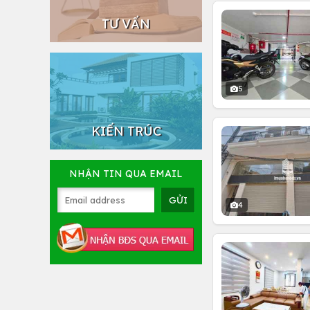
TƯ VẤN
5
KIẾN TRÚC
NHẬN TIN QUA EMAIL
4