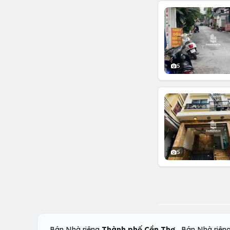
5
5
,
Bán Nhà riêng
Thành phố Cần Thơ
Bán Nhà riên