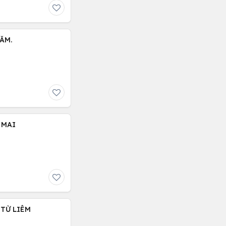
ĂM.
 MAI
 TỪ LIÊM