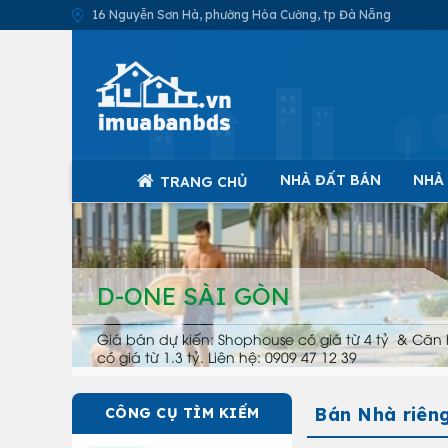
16 Nguyễn Sơn Hà, phường Hòa Cường, tp Đà Nẵng
NHÀ ĐẤT BÁN
NHÀ
TRANG CHỦ
D-ONE SÀI GÒN
Giá bán dự kiến: Shophouse có giá từ 4 tỷ & Căn 
có giá từ 1.3 tỷ. Liên hệ: 0909 47 12 39
Bán Nhà riên
CÔNG CỤ TÌM KIẾM