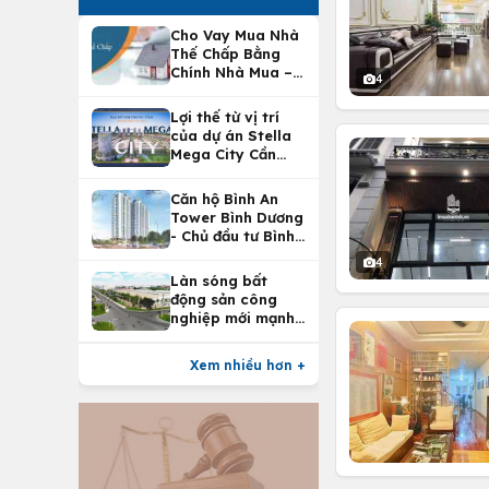
Cho Vay Mua Nhà
Thế Chấp Bằng
Chính Nhà Mua –
4
Lợi Ích Vay Mua
Nhà Tại
Lợi thế từ vị trí
Vietcombank
của dự án Stella
Mega City Cần
Thơ
Căn hộ Bình An
Tower Bình Dương
- Chủ đầu tư Bình
An Land
4
Làn sóng bất
động sản công
nghiệp mới mạnh
nhất 25 năm
Xem nhiều hơn +