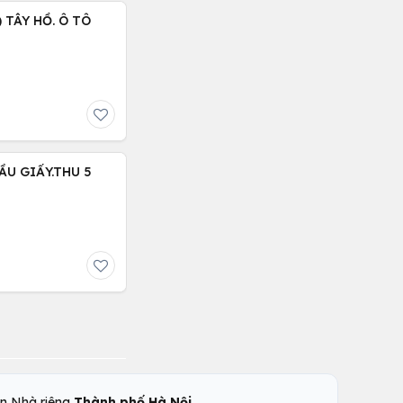
 TÂY HỒ. Ô TÔ
ẦU GIẤY.THU 5
,
n Nhà riêng
Thành phố Hà Nội