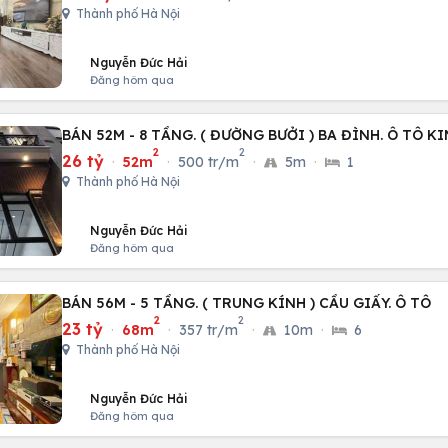
Thành phố Hà Nội
Nguyễn Đức Hải
Đăng hôm qua
BÁN 52M - 8 TẦNG. ( ĐƯỜNG BƯỞI ) BA ĐÌNH. Ô TÔ 
2
2
26 tỷ
·
52m
·
500 tr/m
·
5m
·
1
Thành phố Hà Nội
Nguyễn Đức Hải
Đăng hôm qua
BÁN 56M - 5 TẦNG. ( TRUNG KÍNH ) CẦU GIẤY. Ô TÔ
2
2
23 tỷ
·
68m
·
357 tr/m
·
10m
·
6
Thành phố Hà Nội
Nguyễn Đức Hải
Đăng hôm qua