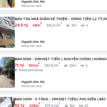
Nguyễn Đức Hải
Đăng hôm qua
BÁN TÒA NHÀ DOÃN KẾ THIỆN – DÒNG TIỀN 1,2 TỶ/N
2
2
24.5 tỷ
·
68m
·
356 tr/m
·
5m
·
1
Nguyễn Đức Hải
Đăng hôm qua
BÁN 301M - 20M.MẶT TIỀN. ( NGUYỄN CHÍNH ) HOÀNG
2
2
71 tỷ
·
301m
·
232 tr/m
·
10m
·
1
Thành phố Hà Nội
Nguyễn Đức Hải
Đăng hôm qua
BÁN 105M - 9 TẦNG - 19M.MẶT TIỀN.( PHÚ DIỄN ) BẮC
2
2
32 tỷ
·
105m
·
275 tr/m
·
5m
·
10