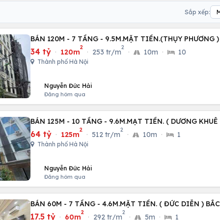
Sắp xếp:
BÁN 120M - 7 TẦNG - 9.5M.MẶT TIỀN.(THỤY PHƯƠNG )
2
2
34 tỷ
·
120m
·
253 tr/m
·
10m
·
10
Thành phố Hà Nội
Nguyễn Đức Hải
Đăng hôm qua
BÁN 125M - 10 TẦNG - 9.6M.MẠT TIỀN. ( DƯƠNG KHUÊ
2
2
64 tỷ
·
125m
·
512 tr/m
·
10m
·
1
Thành phố Hà Nội
Nguyễn Đức Hải
Đăng hôm qua
BÁN 60M - 7 TẦNG - 4.6M.MẶT TIỀN. ( ĐỨC DIỄN ) BẮ
2
2
17.5 tỷ
·
60m
·
292 tr/m
·
5m
·
1