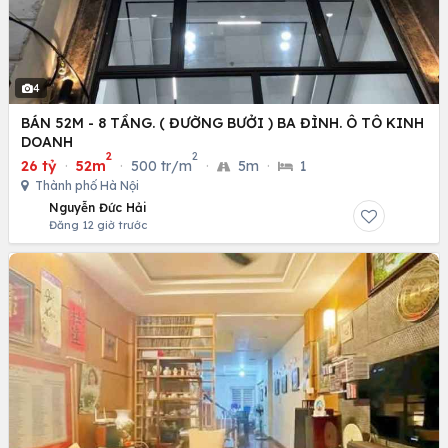
4
BÁN 52M - 8 TẦNG. ( ĐƯỜNG BƯỞI ) BA ĐÌNH. Ô TÔ KINH
DOANH
2
2
26 tỷ
·
52m
·
500 tr/m
·
5m
·
1
Thành phố Hà Nội
Nguyễn Đức Hải
Đăng 12 giờ trước