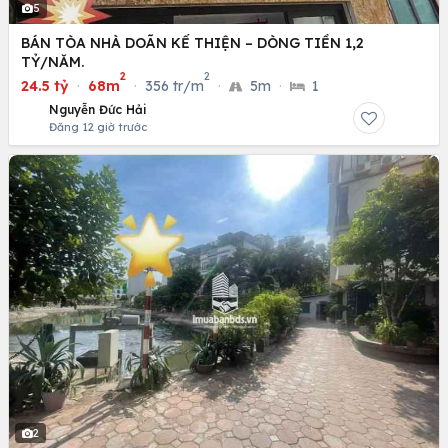
5
BÁN TÒA NHÀ DOÃN KẾ THIỆN – DÒNG TIỀN 1,2
TỶ/NĂM.
2
2
24.5 tỷ
·
68m
·
356 tr/m
·
5m
·
1
Nguyễn Đức Hải
Đăng 12 giờ trước
2