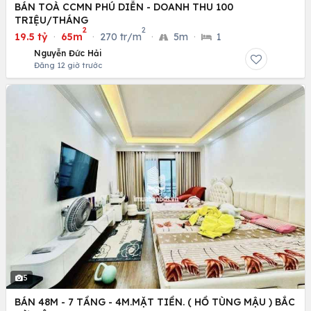
BÁN TOÀ CCMN PHÚ DIỄN - DOANH THU 100
TRIỆU/THÁNG
2
2
19.5 tỷ
·
65m
·
270 tr/m
·
5m
·
1
Nguyễn Đức Hải
Đăng 12 giờ trước
5
BÁN 48M - 7 TẦNG - 4M.MẶT TIỀN. ( HỒ TÙNG MẬU ) BẮC