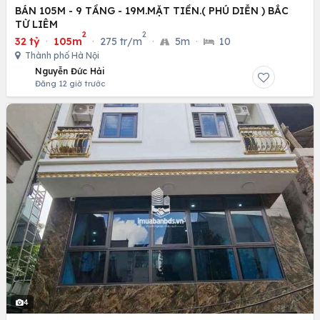
BÁN 105M - 9 TẦNG - 19M.MẶT TIỀN.( PHÚ DIỄN ) BẮC
TỪ LIÊM
2
2
32 tỷ
·
105m
·
275 tr/m
·
5m
·
10
Thành phố Hà Nội
Nguyễn Đức Hải
Đăng 12 giờ trước
4