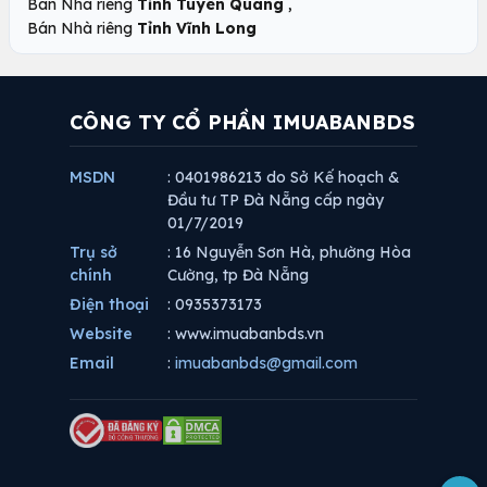
,
Bán Nhà riêng
Tỉnh Tuyên Quang
Bán Nhà riêng
Tỉnh Vĩnh Long
CÔNG TY CỔ PHẦN IMUABANBDS
MSDN
: 0401986213 do Sở Kế hoạch &
Đầu tư TP Đà Nẵng cấp ngày
01/7/2019
Trụ sở
: 16 Nguyễn Sơn Hà, phường Hòa
chính
Cường, tp Đà Nẵng
Điện thoại
: 0935373173
Website
: www.imuabanbds.vn
Email
:
imuabanbds@gmail.com