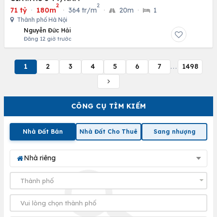
2
2
71 tỷ
·
180m
·
364 tr/m
·
20m
·
1
Thành phố Hà Nội
Nguyễn Đức Hải
Đăng 12 giờ trước
1
2
3
4
5
6
7
1498
...
CÔNG CỤ TÌM KIẾM
Nhà Đất Bán
Nhà Đất Cho Thuê
Sang nhượng
Nhà riêng