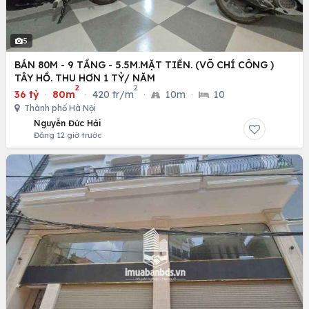
5
BÁN 80M - 9 TẦNG - 5.5M.MẶT TIỀN. (VÕ CHÍ CÔNG )
TÂY HỒ. THU HƠN 1 TỶ/ NĂM
2
2
36 tỷ
·
80m
·
420 tr/m
·
10m
·
10
Thành phố Hà Nội
Nguyễn Đức Hải
Đăng 12 giờ trước