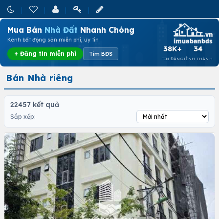
Mua Bán
Nhà Đất
Nhanh Chóng
Kênh bất động sản miễn phí, uy tín
38K+
34
+ Đăng tin miễn phí
Tìm BĐS
TIN ĐĂNG
TỈNH THÀNH
Bán Nhà riêng
22457 kết quả
Sắp xếp: