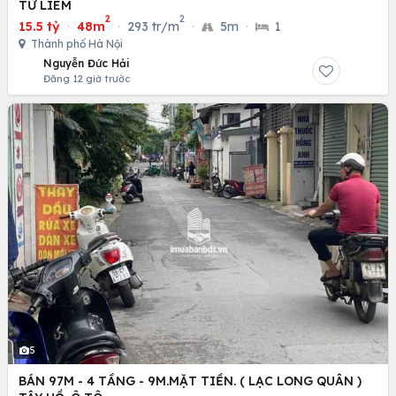
TỪ LIÊM
2
2
15.5 tỷ
·
48m
·
293 tr/m
·
5m
·
1
Thành phố Hà Nội
Nguyễn Đức Hải
Đăng 12 giờ trước
5
BÁN 97M - 4 TẦNG - 9M.MẶT TIỀN. ( LẠC LONG QUÂN )