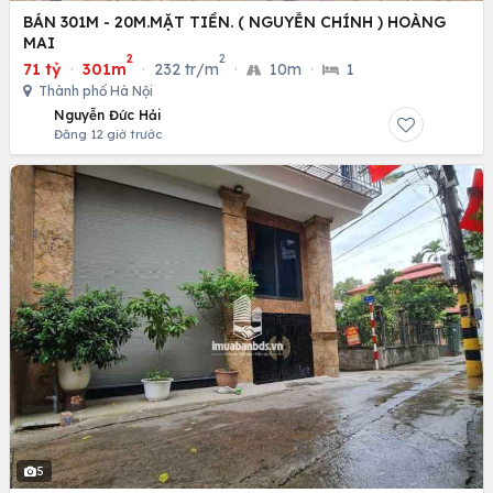
BÁN 301M - 20M.MẶT TIỀN. ( NGUYỄN CHÍNH ) HOÀNG
MAI
2
2
71 tỷ
·
301m
·
232 tr/m
·
10m
·
1
Thành phố Hà Nội
Nguyễn Đức Hải
Đăng 12 giờ trước
5