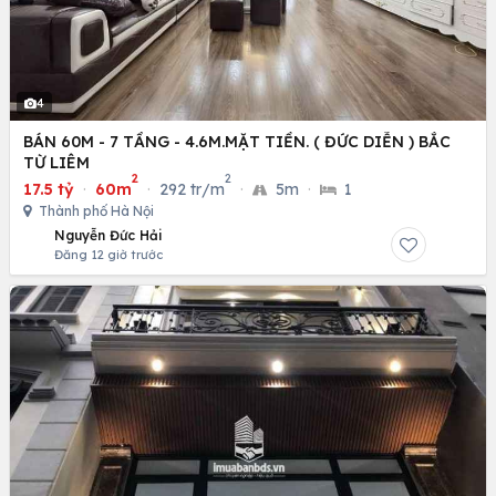
4
BÁN 60M - 7 TẦNG - 4.6M.MẶT TIỀN. ( ĐỨC DIỄN ) BẮC
TỪ LIÊM
2
2
17.5 tỷ
·
60m
·
292 tr/m
·
5m
·
1
Thành phố Hà Nội
Nguyễn Đức Hải
Đăng 12 giờ trước