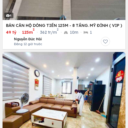
4
BÁN CĂN HỘ DÒNG TIỀN 125M - 8 TẦNG. MỸ ĐÌNH ( VIP )
2
2
49 tỷ
·
125m
·
362 tr/m
·
10m
·
1
Nguyễn Đức Hải
Đăng 12 giờ trước