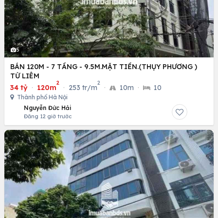
5
BÁN 120M - 7 TẦNG - 9.5M.MẶT TIỀN.(THỤY PHƯƠNG )
TỪ LIÊM
2
2
34 tỷ
·
120m
·
253 tr/m
·
10m
·
10
Thành phố Hà Nội
Nguyễn Đức Hải
Đăng 12 giờ trước