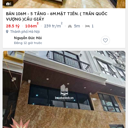
5
BÁN 106M - 5 TẦNG - 6M.MẶT TIỀN. ( TRẦN QUỐC
VƯỢNG )CẦU GIẤY
2
2
28.5 tỷ
·
106m
·
239 tr/m
·
5m
·
1
Thành phố Hà Nội
Nguyễn Đức Hải
Đăng 12 giờ trước