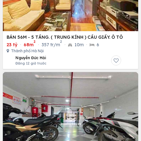
BÁN 56M - 5 TẦNG. ( TRUNG KÍNH ) CẦU GIẤY. Ô TÔ
2
2
23 tỷ
·
68m
·
357 tr/m
·
10m
·
6
Thành phố Hà Nội
Nguyễn Đức Hải
Đăng 12 giờ trước