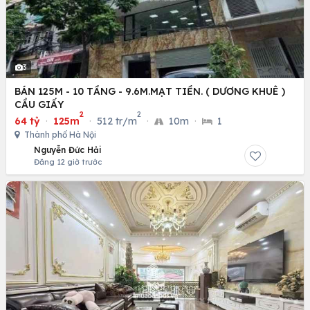
3
BÁN 125M - 10 TẦNG - 9.6M.MẠT TIỀN. ( DƯƠNG KHUÊ )
CẦU GIẤY
2
2
64 tỷ
·
125m
·
512 tr/m
·
10m
·
1
Thành phố Hà Nội
Nguyễn Đức Hải
Đăng 12 giờ trước