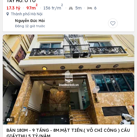
TÂY HỒ. Ô TÔ
2
2
17.3 tỷ
·
97m
·
156 tr/m
·
5m
·
6
Thành phố Hà Nội
Nguyễn Đức Hải
Đăng 12 giờ trước
5
BÁN 180M - 9 TẦNG - 8M.MẶT TIỀN.( VÕ CHÍ CÔNG ) CẦU
GIẤY.THU 5 TỶ/NĂM