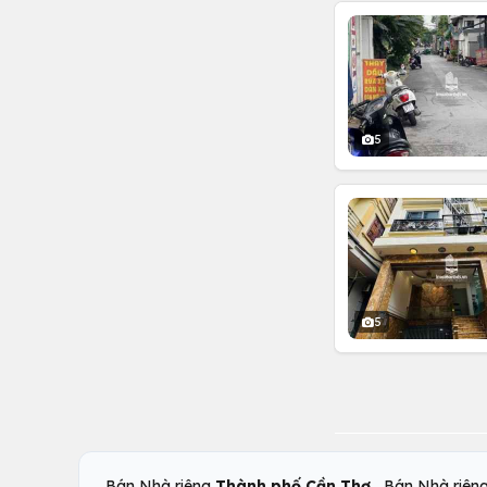
5
5
,
Bán Nhà riêng
Thành phố Cần Thơ
Bán Nhà riên