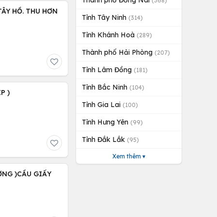
Thành phố Đồng Nai
(368)
 TÂY HỒ. THU HƠN
Tỉnh Tây Ninh
(314)
Tỉnh Khánh Hoà
(289)
Thành phố Hải Phòng
(207)
Tỉnh Lâm Đồng
(181)
Tỉnh Bắc Ninh
(104)
P )
Tỉnh Gia Lai
(100)
Tỉnh Hưng Yên
(99)
Tỉnh Đắk Lắk
(95)
Xem thêm ▾
ỢNG )CẦU GIẤY