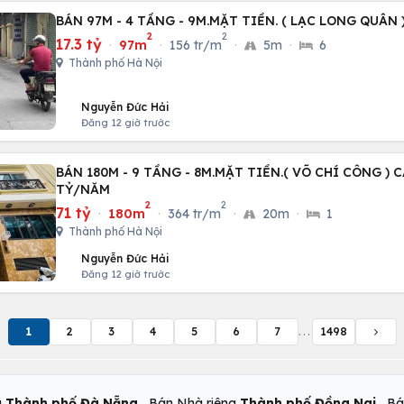
BÁN 97M - 4 TẦNG - 9M.MẶT TIỀN. ( LẠC LONG QUÂN )
2
2
17.3 tỷ
·
97m
·
156 tr/m
·
5m
·
6
Thành phố Hà Nội
Nguyễn Đức Hải
Đăng 12 giờ trước
BÁN 180M - 9 TẦNG - 8M.MẶT TIỀN.( VÕ CHÍ CÔNG ) C
TỶ/NĂM
2
2
71 tỷ
·
180m
·
364 tr/m
·
20m
·
1
Thành phố Hà Nội
Nguyễn Đức Hải
Đăng 12 giờ trước
1
2
3
4
5
6
7
...
1498
,
,
g
Thành phố Đà Nẵng
Bán Nhà riêng
Thành phố Đồng Nai
Bá