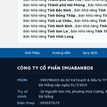
,
Bán Nhà riêng
Thành phố Hải Phòng
Bán Nhà ri
,
Bán Nhà riêng
Tỉnh Bắc Ninh
Bán Nhà riêng
Tỉnh
,
Bán Nhà riêng
Tỉnh Đồng Tháp
Bán Nhà riêng
Tỉ
,
Bán Nhà riêng
Tỉnh Lai Châu
Bán Nhà riêng
Tỉnh
,
Bán Nhà riêng
Tỉnh Ninh Bình
Bán Nhà riêng
Tỉnh
,
Bán Nhà riêng
Tỉnh Sơn La
Bán Nhà riêng
Tỉnh T
Bán Nhà riêng
Tỉnh Vĩnh Long
Giới thiệu
Hướng dẫn
Quy định
CÔNG TY CỔ PHẦN IMUABANBDS
MSDN
: 0401986213 do Sở Kế hoạch & Đầu tư TP
Đà Nẵng cấp ngày 01/7/2019
Trụ sở
: 16 Nguyễn Sơn Hà, phường Hòa Cường, t
chính
Đà Nẵng
Điện thoại
: 0935373173