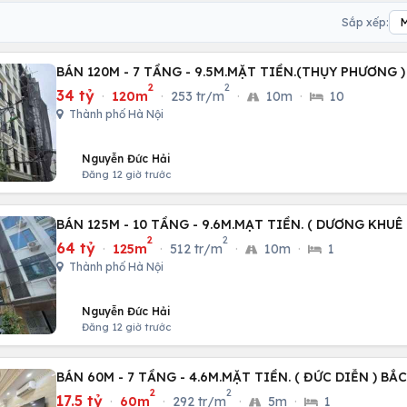
Sắp xếp:
BÁN 120M - 7 TẦNG - 9.5M.MẶT TIỀN.(THỤY PHƯƠNG )
2
2
34 tỷ
·
120m
·
253 tr/m
·
10m
·
10
Thành phố Hà Nội
Nguyễn Đức Hải
Đăng 12 giờ trước
BÁN 125M - 10 TẦNG - 9.6M.MẠT TIỀN. ( DƯƠNG KHUÊ
2
2
64 tỷ
·
125m
·
512 tr/m
·
10m
·
1
Thành phố Hà Nội
Nguyễn Đức Hải
Đăng 12 giờ trước
BÁN 60M - 7 TẦNG - 4.6M.MẶT TIỀN. ( ĐỨC DIỄN ) BẮ
2
2
17.5 tỷ
·
60m
·
292 tr/m
·
5m
·
1