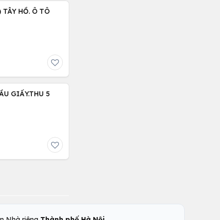
 TÂY HỒ. Ô TÔ
ẦU GIẤY.THU 5
,
n Nhà riêng
Thành phố Hà Nội