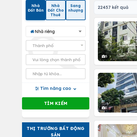
Nhà
Nhà
Sang
22457 kết quả
Đất Bán
Đất Cho
nhượng
Thuê
Nhà riêng
5
Tìm nâng cao
3
THỊ TRƯỜNG BẤT ĐỘNG
SẢN