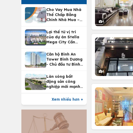
Cho Vay Mua Nhà
Thế Chấp Bằng
Chính Nhà Mua –
4
Lợi Ích Vay Mua
Nhà Tại
Lợi thế từ vị trí
Vietcombank
của dự án Stella
Mega City Cần
Thơ
Căn hộ Bình An
Tower Bình Dương
- Chủ đầu tư Bình
An Land
4
Làn sóng bất
động sản công
nghiệp mới mạnh
nhất 25 năm
Xem nhiều hơn +