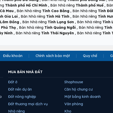
,
,
êng
Thành phố Hồ Chí Minh
Bán Nhà riêng
Thành phố Huế
Bán
,
,
 Cà Mau
Bán Nhà riêng
Tỉnh Cao Bằng
Bán Nhà riêng
Tỉnh Đắ
,
,
nh Gia Lai
Bán Nhà riêng
Tỉnh Hà Tĩnh
Bán Nhà riêng
Tỉnh Hư
,
,
 Lâm Đồng
Bán Nhà riêng
Tỉnh Lạng Sơn
Bán Nhà riêng
Tỉnh 
,
,
 Phú Thọ
Bán Nhà riêng
Tỉnh Quảng Ngãi
Bán Nhà riêng
Tỉnh
,
,
ây Ninh
Bán Nhà riêng
Tỉnh Thái Nguyên
Bán Nhà riêng
Tỉnh 
Điều khoản
Chính sách bảo mật
Quy chế
G
MUA BÁN NHÀ ĐẤT
Đất ở
Shophouse
Đất nền dự án
Căn hộ chung cư
p
Đất nông nghiệp
Mặt bằng kinh doanh
Đất thương mại dịch vụ
Văn phòng
Nhà riêng
Kho