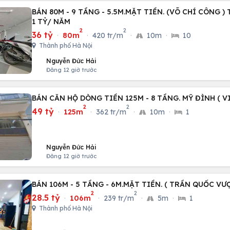
BÁN 80M - 9 TẦNG - 5.5M.MẶT TIỀN. (VÕ CHÍ CÔNG )
1 TỶ/ NĂM
2
2
36 tỷ
·
80m
·
420 tr/m
·
10m
·
10
Thành phố Hà Nội
Nguyễn Đức Hải
Đăng 12 giờ trước
BÁN CĂN HỘ DÒNG TIỀN 125M - 8 TẦNG. MỸ ĐÌNH ( VI
2
2
49 tỷ
·
125m
·
362 tr/m
·
10m
·
1
Nguyễn Đức Hải
Đăng 12 giờ trước
BÁN 106M - 5 TẦNG - 6M.MẶT TIỀN. ( TRẦN QUỐC VƯ
2
2
28.5 tỷ
·
106m
·
239 tr/m
·
5m
·
1
Thành phố Hà Nội