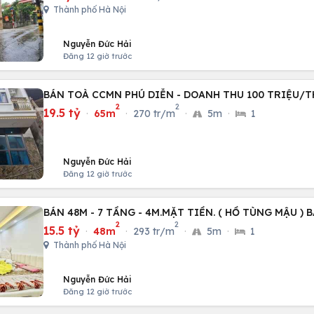
Thành phố Hà Nội
Nguyễn Đức Hải
Đăng 12 giờ trước
BÁN TOÀ CCMN PHÚ DIỄN - DOANH THU 100 TRIỆU/
2
2
19.5 tỷ
·
65m
·
270 tr/m
·
5m
·
1
Nguyễn Đức Hải
Đăng 12 giờ trước
BÁN 48M - 7 TẦNG - 4M.MẶT TIỀN. ( HỒ TÙNG MẬU ) 
2
2
15.5 tỷ
·
48m
·
293 tr/m
·
5m
·
1
Thành phố Hà Nội
Nguyễn Đức Hải
Đăng 12 giờ trước