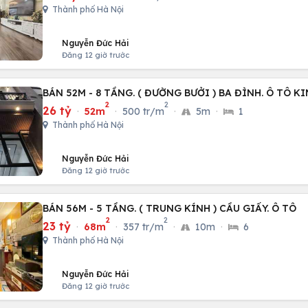
Thành phố Hà Nội
Nguyễn Đức Hải
Đăng 12 giờ trước
BÁN 52M - 8 TẦNG. ( ĐƯỜNG BƯỞI ) BA ĐÌNH. Ô TÔ 
2
2
26 tỷ
·
52m
·
500 tr/m
·
5m
·
1
Thành phố Hà Nội
Nguyễn Đức Hải
Đăng 12 giờ trước
BÁN 56M - 5 TẦNG. ( TRUNG KÍNH ) CẦU GIẤY. Ô TÔ
2
2
23 tỷ
·
68m
·
357 tr/m
·
10m
·
6
Thành phố Hà Nội
Nguyễn Đức Hải
Đăng 12 giờ trước