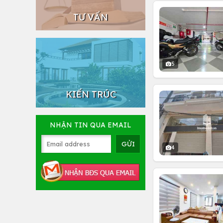
TƯ VẤN
5
KIẾN TRÚC
NHẬN TIN QUA EMAIL
4