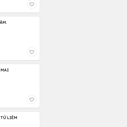
ĂM.
 MAI
 TỪ LIÊM