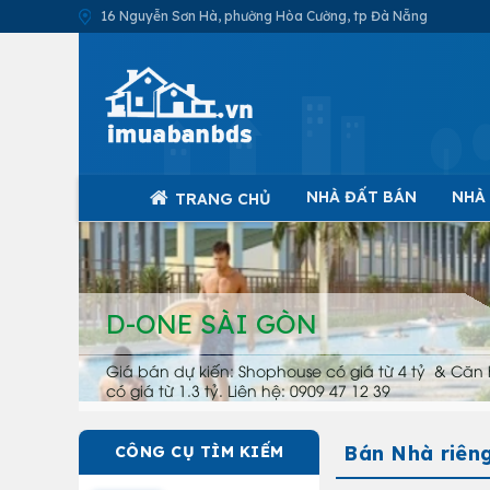
16 Nguyễn Sơn Hà, phường Hòa Cường, tp Đà Nẵng
NHÀ ĐẤT BÁN
NHÀ
TRANG CHỦ
D-ONE SÀI GÒN
Giá bán dự kiến: Shophouse có giá từ 4 tỷ & Căn 
có giá từ 1.3 tỷ. Liên hệ: 0909 47 12 39
Bán Nhà riên
CÔNG CỤ TÌM KIẾM