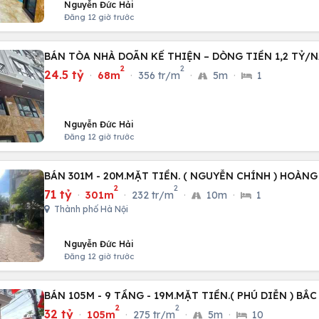
Nguyễn Đức Hải
Đăng 12 giờ trước
BÁN TÒA NHÀ DOÃN KẾ THIỆN – DÒNG TIỀN 1,2 TỶ/N
2
2
24.5 tỷ
·
68m
·
356 tr/m
·
5m
·
1
Nguyễn Đức Hải
Đăng 12 giờ trước
BÁN 301M - 20M.MẶT TIỀN. ( NGUYỄN CHÍNH ) HOÀNG
2
2
71 tỷ
·
301m
·
232 tr/m
·
10m
·
1
Thành phố Hà Nội
Nguyễn Đức Hải
Đăng 12 giờ trước
BÁN 105M - 9 TẦNG - 19M.MẶT TIỀN.( PHÚ DIỄN ) BẮC
2
2
32 tỷ
·
105m
·
275 tr/m
·
5m
·
10