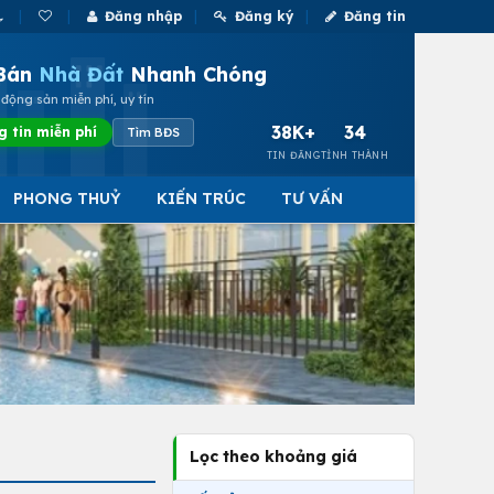
Đăng nhập
Đăng ký
Đăng tin
Bán
Nhà Đất
Nhanh Chóng
động sản miễn phí, uy tín
38K+
34
g tin miễn phí
Tìm BĐS
TIN ĐĂNG
TỈNH THÀNH
PHONG THUỶ
KIẾN TRÚC
TƯ VẤN
Lọc theo khoảng giá