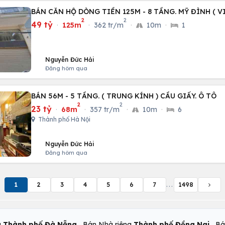
BÁN CĂN HỘ DÒNG TIỀN 125M - 8 TẦNG. MỸ ĐÌNH ( VI
2
2
49 tỷ
·
125m
·
362 tr/m
·
10m
·
1
Nguyễn Đức Hải
Đăng hôm qua
BÁN 56M - 5 TẦNG. ( TRUNG KÍNH ) CẦU GIẤY. Ô TÔ
2
2
23 tỷ
·
68m
·
357 tr/m
·
10m
·
6
Thành phố Hà Nội
Nguyễn Đức Hải
Đăng hôm qua
1
2
3
4
5
6
7
...
1498
,
,
g
Thành phố Đà Nẵng
Bán Nhà riêng
Thành phố Đồng Nai
Bá