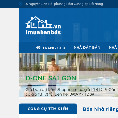
16 Nguyễn Sơn Hà, phường Hòa Cường, tp Đà Nẵng
NHÀ ĐẤT BÁN
NHÀ
TRANG CHỦ
D-ONE SÀI GÒN
Giá bán dự kiến: Shophouse có giá từ 4 tỷ & Căn 
có giá từ 1.3 tỷ. Liên hệ: 0909 47 12 39
Bán Nhà riên
CÔNG CỤ TÌM KIẾM