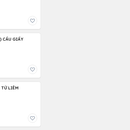
 ) CẦU GIẤY
C TỪ LIÊM