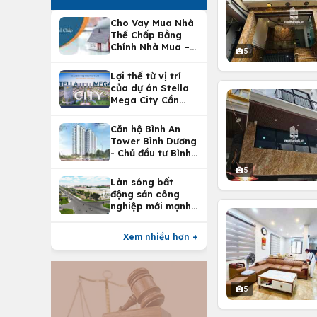
Cho Vay Mua Nhà
Thế Chấp Bằng
Chính Nhà Mua –
5
Lợi Ích Vay Mua
Nhà Tại
Lợi thế từ vị trí
Vietcombank
của dự án Stella
Mega City Cần
Thơ
Căn hộ Bình An
Tower Bình Dương
- Chủ đầu tư Bình
An Land
5
Làn sóng bất
động sản công
nghiệp mới mạnh
nhất 25 năm
Xem nhiều hơn +
5