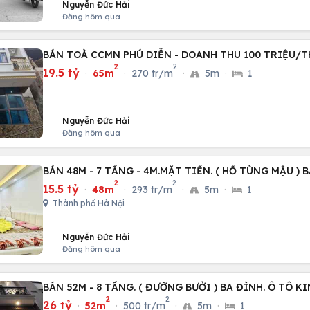
Nguyễn Đức Hải
Đăng hôm qua
BÁN TOÀ CCMN PHÚ DIỄN - DOANH THU 100 TRIỆU/
2
2
19.5 tỷ
·
65m
·
270 tr/m
·
5m
·
1
Nguyễn Đức Hải
Đăng hôm qua
BÁN 48M - 7 TẦNG - 4M.MẶT TIỀN. ( HỒ TÙNG MẬU ) 
2
2
15.5 tỷ
·
48m
·
293 tr/m
·
5m
·
1
Thành phố Hà Nội
Nguyễn Đức Hải
Đăng hôm qua
BÁN 52M - 8 TẦNG. ( ĐƯỜNG BƯỞI ) BA ĐÌNH. Ô TÔ 
2
2
26 tỷ
·
52m
·
500 tr/m
·
5m
·
1