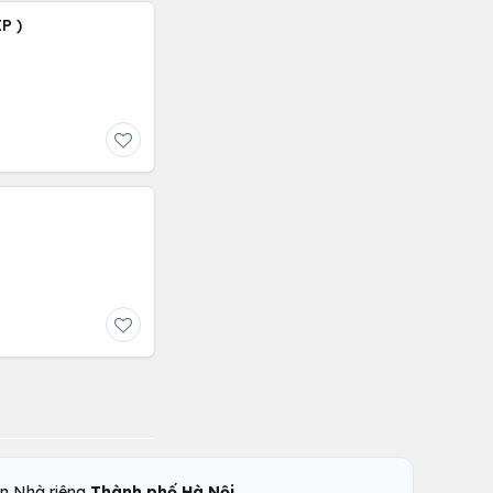
P )
,
n Nhà riêng
Thành phố Hà Nội