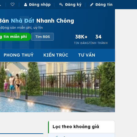
Đăng nhập
Đăng ký
Đăng tin
Bán
Nhà Đất
Nhanh Chóng
động sản miễn phí, uy tín
38K+
34
g tin miễn phí
Tìm BĐS
TIN ĐĂNG
TỈNH THÀNH
PHONG THUỶ
KIẾN TRÚC
TƯ VẤN
Lọc theo khoảng giá