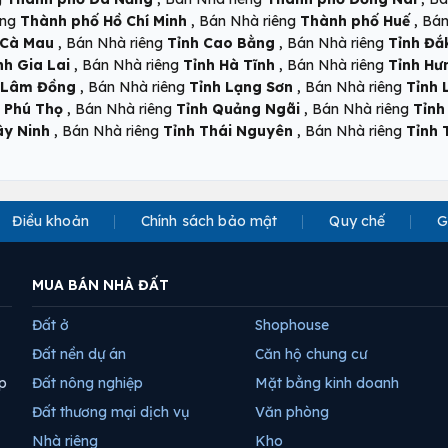
,
,
êng
Thành phố Hồ Chí Minh
Bán Nhà riêng
Thành phố Huế
Bán
,
,
 Cà Mau
Bán Nhà riêng
Tỉnh Cao Bằng
Bán Nhà riêng
Tỉnh Đắ
,
,
nh Gia Lai
Bán Nhà riêng
Tỉnh Hà Tĩnh
Bán Nhà riêng
Tỉnh Hư
,
,
 Lâm Đồng
Bán Nhà riêng
Tỉnh Lạng Sơn
Bán Nhà riêng
Tỉnh 
,
,
 Phú Thọ
Bán Nhà riêng
Tỉnh Quảng Ngãi
Bán Nhà riêng
Tỉnh
,
,
ây Ninh
Bán Nhà riêng
Tỉnh Thái Nguyên
Bán Nhà riêng
Tỉnh 
Điều khoản
Chính sách bảo mật
Quy chế
G
MUA BÁN NHÀ ĐẤT
Đất ở
Shophouse
Đất nền dự án
Căn hộ chung cư
p
Đất nông nghiệp
Mặt bằng kinh doanh
Đất thương mại dịch vụ
Văn phòng
Nhà riêng
Kho