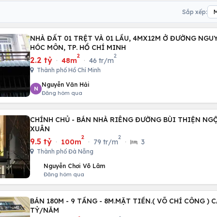
Sắp xếp:
NHÀ ĐẤT 01 TRỆT VÀ 01 LẦU, 4MX12M Ở ĐƯỜNG NGUYỄN THỊ SÁU, H.
HÓC MÔN, TP. HỒ CHÍ MINH
2
2
2.2 tỷ
·
48m
·
46 tr/m
Thành phố Hồ Chí Minh
Nguyễn Văn Hải
N
Đăng hôm qua
CHÍNH CHỦ - BÁN NHÀ RIÊNG ĐƯỜNG BÙI THIỆN NG
XUÂN
2
2
9.5 tỷ
·
100m
·
79 tr/m
·
3
Thành phố Đà Nẵng
Nguyễn Chơi Võ Lâm
Đăng hôm qua
BÁN 180M - 9 TẦNG - 8M.MẶT TIỀN.( VÕ CHÍ CÔNG ) C
TỶ/NĂM