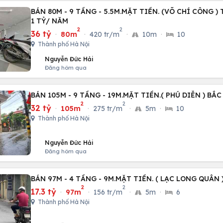
BÁN 80M - 9 TẦNG - 5.5M.MẶT TIỀN. (VÕ CHÍ CÔNG )
1 TỶ/ NĂM
2
2
36 tỷ
·
80m
·
420 tr/m
·
10m
·
10
Thành phố Hà Nội
Nguyễn Đức Hải
Đăng hôm qua
BÁN 105M - 9 TẦNG - 19M.MẶT TIỀN.( PHÚ DIỄN ) BẮC
2
2
32 tỷ
·
105m
·
275 tr/m
·
5m
·
10
Thành phố Hà Nội
Nguyễn Đức Hải
Đăng hôm qua
BÁN 97M - 4 TẦNG - 9M.MẶT TIỀN. ( LẠC LONG QUÂN )
2
2
17.3 tỷ
·
97m
·
156 tr/m
·
5m
·
6
Thành phố Hà Nội