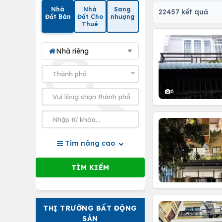
Nhà
Nhà
Sang
22457 kết quả
Đất Bán
Đất Cho
nhượng
Thuê
Nhà riêng
6
Tìm nâng cao
THỊ TRƯỜNG BẤT ĐỘNG
SẢN