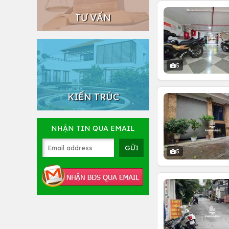
TƯ VẤN
5
KIẾN TRÚC
NHẬN TIN QUA EMAIL
5