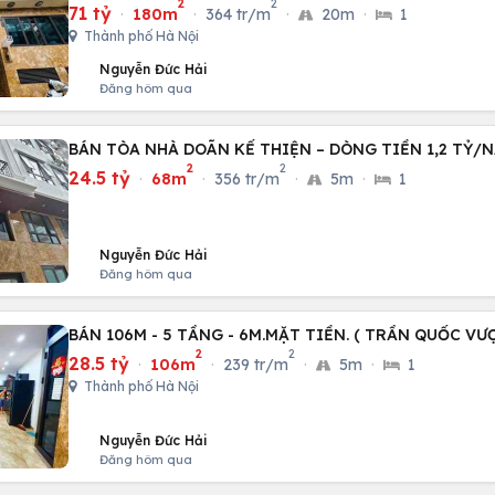
2
2
71 tỷ
·
180m
·
364 tr/m
·
20m
·
1
Thành phố Hà Nội
Nguyễn Đức Hải
Đăng hôm qua
BÁN TÒA NHÀ DOÃN KẾ THIỆN – DÒNG TIỀN 1,2 TỶ/N
2
2
24.5 tỷ
·
68m
·
356 tr/m
·
5m
·
1
Nguyễn Đức Hải
Đăng hôm qua
BÁN 106M - 5 TẦNG - 6M.MẶT TIỀN. ( TRẦN QUỐC VƯ
2
2
28.5 tỷ
·
106m
·
239 tr/m
·
5m
·
1
Thành phố Hà Nội
Nguyễn Đức Hải
Đăng hôm qua