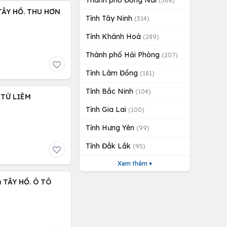
Thành phố Đồng Nai
(368)
 TÂY HỒ. THU HƠN
Tỉnh Tây Ninh
(314)
Tỉnh Khánh Hoà
(289)
Thành phố Hải Phòng
(207)
Tỉnh Lâm Đồng
(181)
Tỉnh Bắc Ninh
(104)
 TỪ LIÊM
Tỉnh Gia Lai
(100)
Tỉnh Hưng Yên
(99)
Tỉnh Đắk Lắk
(95)
Xem thêm ▾
 TÂY HỒ. Ô TÔ