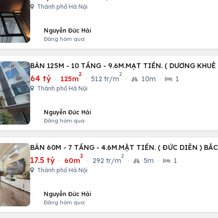
Thành phố Hà Nội
Nguyễn Đức Hải
Đăng hôm qua
BÁN 125M - 10 TẦNG - 9.6M.MẠT TIỀN. ( DƯƠNG KHUÊ
2
2
64 tỷ
·
125m
·
512 tr/m
·
10m
·
1
Thành phố Hà Nội
Nguyễn Đức Hải
Đăng hôm qua
BÁN 60M - 7 TẦNG - 4.6M.MẶT TIỀN. ( ĐỨC DIỄN ) BẮ
2
2
17.5 tỷ
·
60m
·
292 tr/m
·
5m
·
1
Thành phố Hà Nội
Nguyễn Đức Hải
Đăng hôm qua