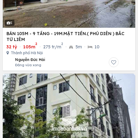
5
BÁN 105M - 9 TẦNG - 19M.MẶT TIỀN.( PHÚ DIỄN ) BẮC
TỪ LIÊM
2
2
32 tỷ
·
105m
·
275 tr/m
·
5m
·
10
Thành phố Hà Nội
Nguyễn Đức Hải
Đăng vừa xong