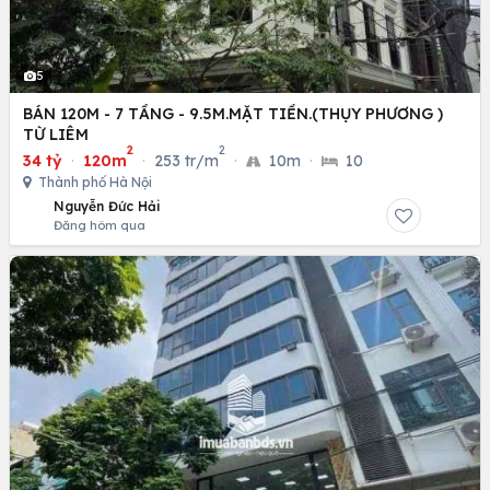
5
BÁN 120M - 7 TẦNG - 9.5M.MẶT TIỀN.(THỤY PHƯƠNG )
TỪ LIÊM
2
2
34 tỷ
·
120m
·
253 tr/m
·
10m
·
10
Thành phố Hà Nội
Nguyễn Đức Hải
Đăng hôm qua