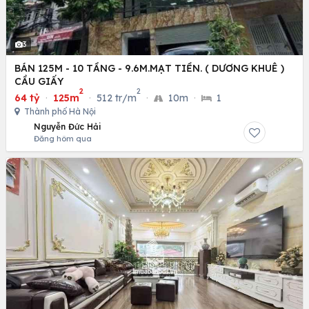
3
BÁN 125M - 10 TẦNG - 9.6M.MẠT TIỀN. ( DƯƠNG KHUÊ )
CẦU GIẤY
2
2
64 tỷ
·
125m
·
512 tr/m
·
10m
·
1
Thành phố Hà Nội
Nguyễn Đức Hải
Đăng hôm qua