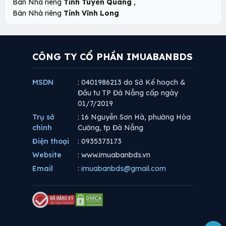
,
Bán Nhà riêng
Tỉnh Tuyên Quang
Bán Nhà riêng
Tỉnh Vĩnh Long
CÔNG TY CỔ PHẦN IMUABANBDS
MSDN
: 0401986213 do Sở Kế hoạch &
Đầu tư TP Đà Nẵng cấp ngày
01/7/2019
Trụ sở
: 16 Nguyễn Sơn Hà, phường Hòa
chính
Cường, tp Đà Nẵng
Điện thoại
: 0935373173
Website
: www.imuabanbds.vn
Email
:
imuabanbds@gmail.com