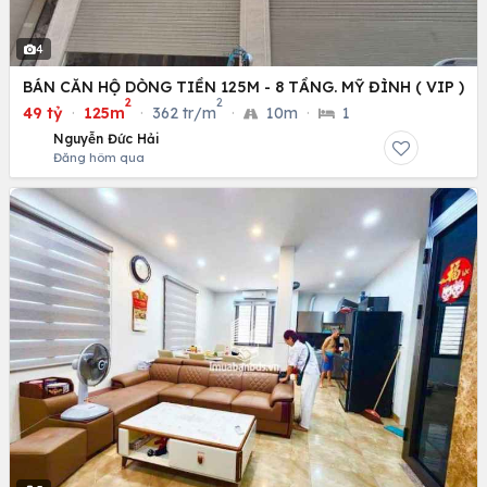
4
BÁN CĂN HỘ DÒNG TIỀN 125M - 8 TẦNG. MỸ ĐÌNH ( VIP )
2
2
49 tỷ
·
125m
·
362 tr/m
·
10m
·
1
Nguyễn Đức Hải
Đăng hôm qua