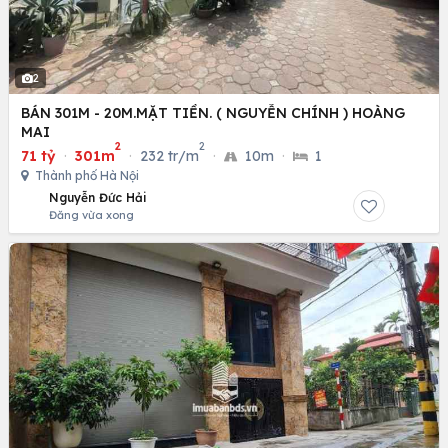
2
BÁN 301M - 20M.MẶT TIỀN. ( NGUYỄN CHÍNH ) HOÀNG
MAI
2
2
71 tỷ
·
301m
·
232 tr/m
·
10m
·
1
Thành phố Hà Nội
Nguyễn Đức Hải
Đăng vừa xong