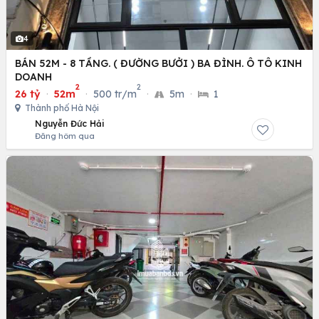
4
BÁN 52M - 8 TẦNG. ( ĐƯỜNG BƯỞI ) BA ĐÌNH. Ô TÔ KINH
DOANH
2
2
26 tỷ
·
52m
·
500 tr/m
·
5m
·
1
Thành phố Hà Nội
Nguyễn Đức Hải
Đăng hôm qua