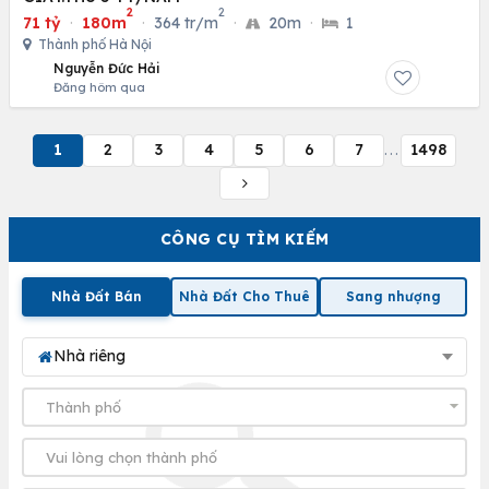
2
2
71 tỷ
·
180m
·
364 tr/m
·
20m
·
1
Thành phố Hà Nội
Nguyễn Đức Hải
Đăng hôm qua
1
2
3
4
5
6
7
1498
...
CÔNG CỤ TÌM KIẾM
Nhà Đất Bán
Nhà Đất Cho Thuê
Sang nhượng
Nhà riêng