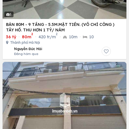
5
BÁN 80M - 9 TẦNG - 5.5M.MẶT TIỀN. (VÕ CHÍ CÔNG )
TÂY HỒ. THU HƠN 1 TỶ/ NĂM
2
2
36 tỷ
·
80m
·
420 tr/m
·
10m
·
10
Thành phố Hà Nội
Nguyễn Đức Hải
Đăng hôm qua