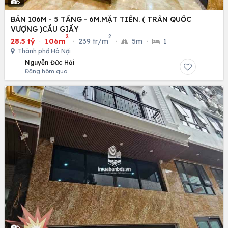
5
BÁN 106M - 5 TẦNG - 6M.MẶT TIỀN. ( TRẦN QUỐC
VƯỢNG )CẦU GIẤY
2
2
28.5 tỷ
·
106m
·
239 tr/m
·
5m
·
1
Thành phố Hà Nội
Nguyễn Đức Hải
Đăng hôm qua
5