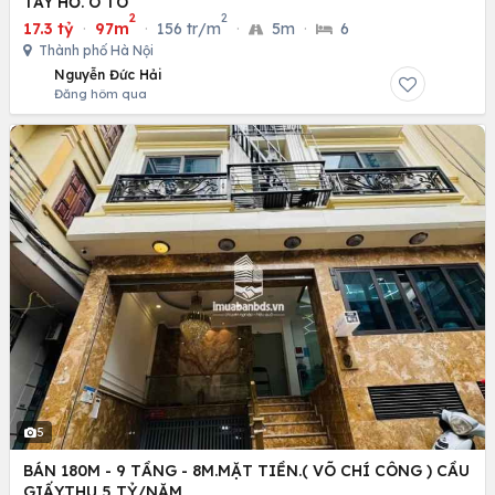
TÂY HỒ. Ô TÔ
2
2
17.3 tỷ
·
97m
·
156 tr/m
·
5m
·
6
Thành phố Hà Nội
Nguyễn Đức Hải
Đăng hôm qua
5
BÁN 180M - 9 TẦNG - 8M.MẶT TIỀN.( VÕ CHÍ CÔNG ) CẦU
GIẤY.THU 5 TỶ/NĂM