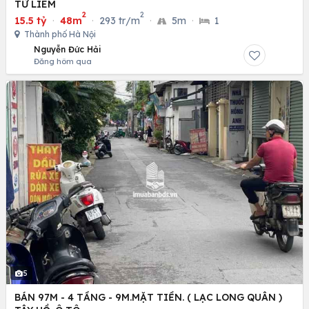
TỪ LIÊM
2
2
15.5 tỷ
·
48m
·
293 tr/m
·
5m
·
1
Thành phố Hà Nội
Nguyễn Đức Hải
Đăng hôm qua
5
BÁN 97M - 4 TẦNG - 9M.MẶT TIỀN. ( LẠC LONG QUÂN )