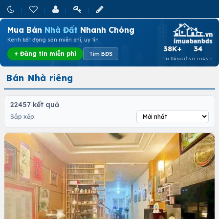
Mua Bán
Nhà Đất
Nhanh Chóng
Kênh bất động sản miễn phí, uy tín
38K+
34
+ Đăng tin miễn phí
Tìm BĐS
TIN ĐĂNG
TỈNH THÀNH
Bán Nhà riêng
22457 kết quả
Sắp xếp: