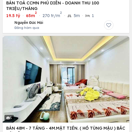
BÁN TOÀ CCMN PHÚ DIỄN - DOANH THU 100
TRIỆU/THÁNG
2
2
19.5 tỷ
·
65m
·
270 tr/m
·
5m
·
1
Nguyễn Đức Hải
Đăng hôm qua
5
BÁN 48M - 7 TẦNG - 4M.MẶT TIỀN. ( HỒ TÙNG MẬU ) BẮC