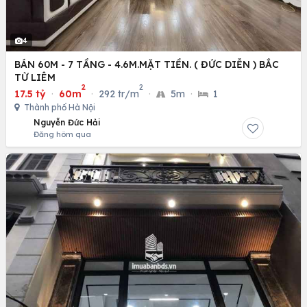
4
BÁN 60M - 7 TẦNG - 4.6M.MẶT TIỀN. ( ĐỨC DIỄN ) BẮC
TỪ LIÊM
2
2
17.5 tỷ
·
60m
·
292 tr/m
·
5m
·
1
Thành phố Hà Nội
Nguyễn Đức Hải
Đăng hôm qua