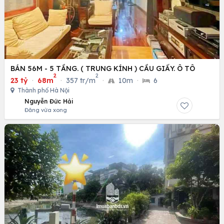
BÁN 56M - 5 TẦNG. ( TRUNG KÍNH ) CẦU GIẤY. Ô TÔ
2
2
23 tỷ
·
68m
·
357 tr/m
·
10m
·
6
Thành phố Hà Nội
Nguyễn Đức Hải
Đăng vừa xong