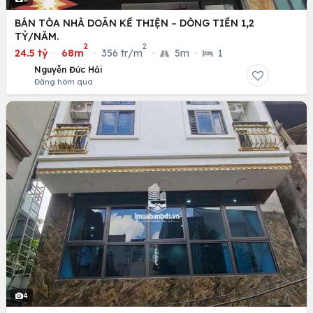
BÁN TÒA NHÀ DOÃN KẾ THIỆN – DÒNG TIỀN 1,2
TỶ/NĂM.
2
2
24.5 tỷ
·
68m
·
356 tr/m
·
5m
·
1
Nguyễn Đức Hải
Đăng hôm qua
4