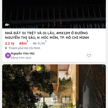
6
NHÀ ĐẤT 01 TRỆT VÀ 01 LẦU, 4MX12M Ở ĐƯỜNG
NGUYỄN THỊ SÁU, H. HÓC MÔN, TP. HỒ CHÍ MINH
2
2
2.2 tỷ
·
48m
·
46 tr/m
Thành phố Hồ Chí Minh
Nguyễn Văn Hải
N
Đăng hôm qua