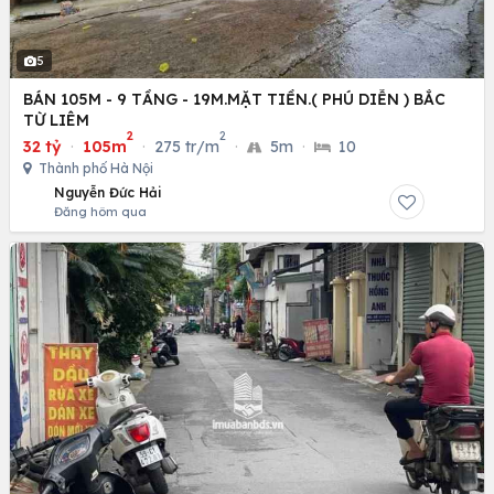
5
BÁN 105M - 9 TẦNG - 19M.MẶT TIỀN.( PHÚ DIỄN ) BẮC
TỪ LIÊM
2
2
32 tỷ
·
105m
·
275 tr/m
·
5m
·
10
Thành phố Hà Nội
Nguyễn Đức Hải
Đăng hôm qua