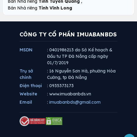
,
Bán Nhà riêng
Tỉnh Tuyên Quang
Bán Nhà riêng
Tỉnh Vĩnh Long
CÔNG TY CỔ PHẦN IMUABANBDS
MSDN
: 0401986213 do Sở Kế hoạch &
Đầu tư TP Đà Nẵng cấp ngày
01/7/2019
Trụ sở
: 16 Nguyễn Sơn Hà, phường Hòa
chính
Cường, tp Đà Nẵng
Điện thoại
: 0935373173
Website
: www.imuabanbds.vn
Email
:
imuabanbds@gmail.com