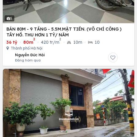
5
BÁN 80M - 9 TẦNG - 5.5M.MẶT TIỀN. (VÕ CHÍ CÔNG )
TÂY HỒ. THU HƠN 1 TỶ/ NĂM
2
2
36 tỷ
·
80m
·
420 tr/m
·
10m
·
10
Thành phố Hà Nội
Nguyễn Đức Hải
Đăng hôm qua