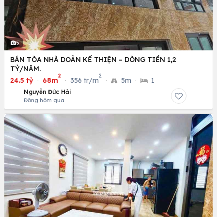
5
BÁN TÒA NHÀ DOÃN KẾ THIỆN – DÒNG TIỀN 1,2
TỶ/NĂM.
2
2
24.5 tỷ
·
68m
·
356 tr/m
·
5m
·
1
Nguyễn Đức Hải
Đăng hôm qua