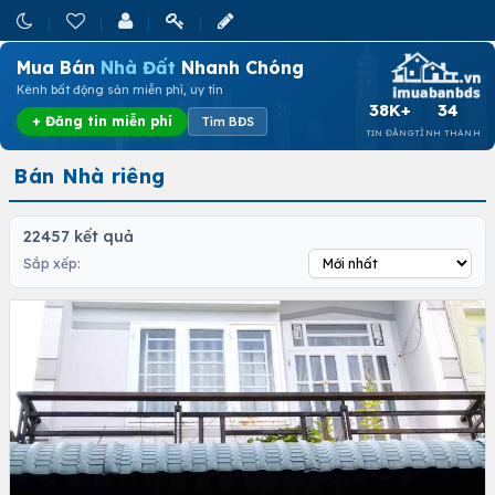
Mua Bán
Nhà Đất
Nhanh Chóng
Kênh bất động sản miễn phí, uy tín
38K+
34
+ Đăng tin miễn phí
Tìm BĐS
TIN ĐĂNG
TỈNH THÀNH
Bán Nhà riêng
22457 kết quả
Sắp xếp: