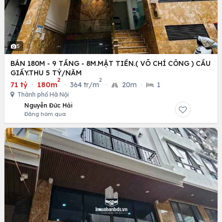
5
BÁN 180M - 9 TẦNG - 8M.MẶT TIỀN.( VÕ CHÍ CÔNG ) CẦU
GIẤY.THU 5 TỶ/NĂM
2
2
71 tỷ
·
180m
·
364 tr/m
·
20m
·
1
Thành phố Hà Nội
Nguyễn Đức Hải
Đăng hôm qua