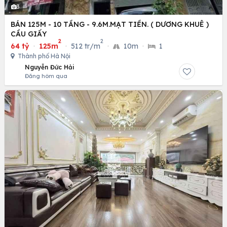
3
BÁN 125M - 10 TẦNG - 9.6M.MẠT TIỀN. ( DƯƠNG KHUÊ )
CẦU GIẤY
2
2
64 tỷ
·
125m
·
512 tr/m
·
10m
·
1
Thành phố Hà Nội
Nguyễn Đức Hải
Đăng hôm qua