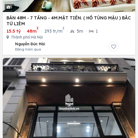
5
BÁN 48M - 7 TẦNG - 4M.MẶT TIỀN. ( HỒ TÙNG MẬU ) BẮC
TỪ LIÊM
2
2
15.5 tỷ
·
48m
·
293 tr/m
·
5m
·
1
Thành phố Hà Nội
Nguyễn Đức Hải
Đăng hôm qua