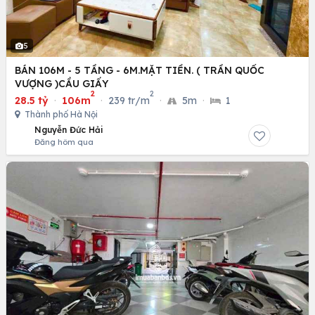
5
BÁN 106M - 5 TẦNG - 6M.MẶT TIỀN. ( TRẦN QUỐC
VƯỢNG )CẦU GIẤY
2
2
28.5 tỷ
·
106m
·
239 tr/m
·
5m
·
1
Thành phố Hà Nội
Nguyễn Đức Hải
Đăng hôm qua