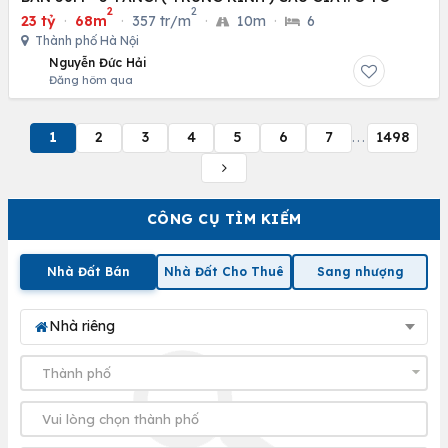
2
2
23 tỷ
·
68m
·
357 tr/m
·
10m
·
6
Thành phố Hà Nội
Nguyễn Đức Hải
Đăng hôm qua
1
2
3
4
5
6
7
1498
...
CÔNG CỤ TÌM KIẾM
Nhà Đất Bán
Nhà Đất Cho Thuê
Sang nhượng
Nhà riêng