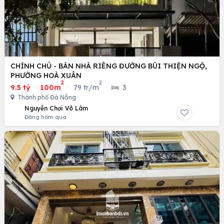
CHÍNH CHỦ - BÁN NHÀ RIÊNG ĐƯỜNG BÙI THIỆN NGỘ,
PHƯỜNG HOÀ XUÂN
2
2
9.5 tỷ
·
100m
·
79 tr/m
·
3
Thành phố Đà Nẵng
Nguyễn Chơi Võ Lâm
Đăng hôm qua