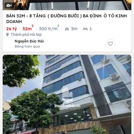
4
BÁN 52M - 8 TẦNG. ( ĐƯỜNG BƯỞI ) BA ĐÌNH. Ô TÔ KINH
DOANH
2
2
26 tỷ
·
52m
·
500 tr/m
·
5m
·
1
Thành phố Hà Nội
Nguyễn Đức Hải
Đăng hôm qua