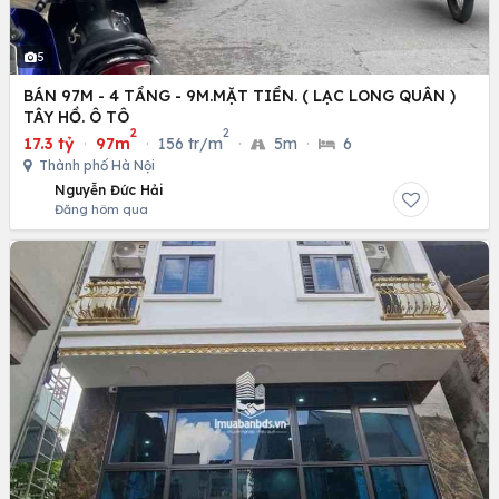
5
BÁN 97M - 4 TẦNG - 9M.MẶT TIỀN. ( LẠC LONG QUÂN )
TÂY HỒ. Ô TÔ
2
2
17.3 tỷ
·
97m
·
156 tr/m
·
5m
·
6
Thành phố Hà Nội
Nguyễn Đức Hải
Đăng hôm qua