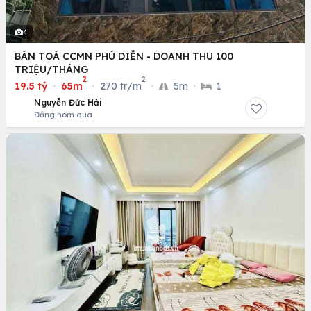
4
BÁN TOÀ CCMN PHÚ DIỄN - DOANH THU 100
TRIỆU/THÁNG
2
2
19.5 tỷ
·
65m
·
270 tr/m
·
5m
·
1
Nguyễn Đức Hải
Đăng hôm qua