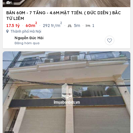
4
BÁN 60M - 7 TẦNG - 4.6M.MẶT TIỀN. ( ĐỨC DIỄN ) BẮC
TỪ LIÊM
2
2
17.5 tỷ
·
60m
·
292 tr/m
·
5m
·
1
Thành phố Hà Nội
Nguyễn Đức Hải
Đăng hôm qua