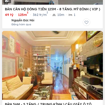
4
BÁN CĂN HỘ DÒNG TIỀN 125M - 8 TẦNG. MỸ ĐÌNH ( VIP )
2
2
49 tỷ
·
125m
·
362 tr/m
·
10m
·
1
Nguyễn Đức Hải
Đăng hôm qua
BÁN 56M - 5 TẦNG. ( TRUNG KÍNH ) CẦU GIẤY. Ô TÔ