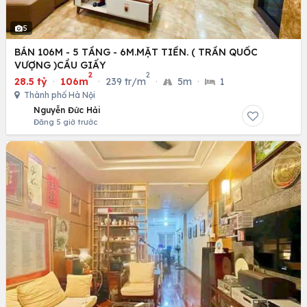
5
BÁN 106M - 5 TẦNG - 6M.MẶT TIỀN. ( TRẦN QUỐC
VƯỢNG )CẦU GIẤY
2
2
28.5 tỷ
·
106m
·
239 tr/m
·
5m
·
1
Thành phố Hà Nội
Nguyễn Đức Hải
Đăng 5 giờ trước