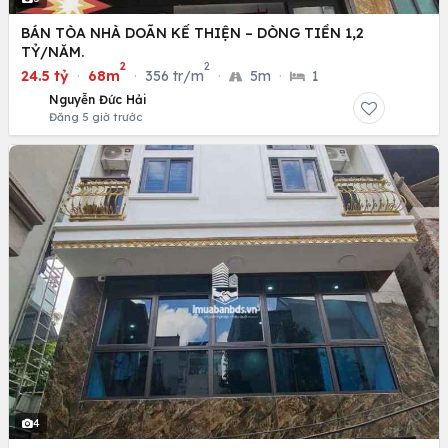
BÁN TÒA NHÀ DOÃN KẾ THIỆN – DÒNG TIỀN 1,2
TỶ/NĂM.
2
2
24.5 tỷ
·
68m
·
356 tr/m
·
5m
·
1
Nguyễn Đức Hải
Đăng 5 giờ trước
4