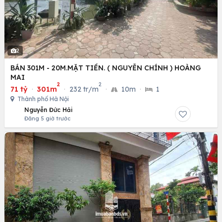
2
BÁN 301M - 20M.MẶT TIỀN. ( NGUYỄN CHÍNH ) HOÀNG
MAI
2
2
71 tỷ
·
301m
·
232 tr/m
·
10m
·
1
Thành phố Hà Nội
Nguyễn Đức Hải
Đăng 5 giờ trước