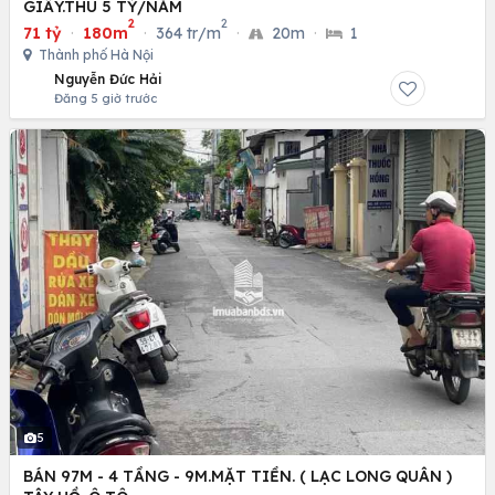
GIẤY.THU 5 TỶ/NĂM
2
2
71 tỷ
·
180m
·
364 tr/m
·
20m
·
1
Thành phố Hà Nội
Nguyễn Đức Hải
Đăng 5 giờ trước
5
BÁN 97M - 4 TẦNG - 9M.MẶT TIỀN. ( LẠC LONG QUÂN )