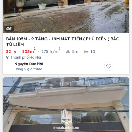
5
BÁN 105M - 9 TẦNG - 19M.MẶT TIỀN.( PHÚ DIỄN ) BẮC
TỪ LIÊM
2
2
32 tỷ
·
105m
·
275 tr/m
·
5m
·
10
Thành phố Hà Nội
Nguyễn Đức Hải
Đăng 5 giờ trước