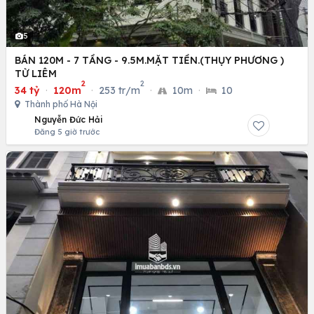
5
BÁN 120M - 7 TẦNG - 9.5M.MẶT TIỀN.(THỤY PHƯƠNG )
TỪ LIÊM
2
2
34 tỷ
·
120m
·
253 tr/m
·
10m
·
10
Thành phố Hà Nội
Nguyễn Đức Hải
Đăng 5 giờ trước