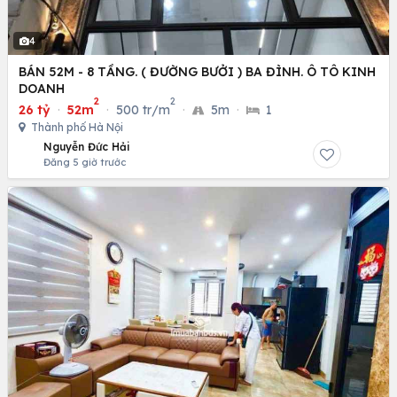
4
BÁN 52M - 8 TẦNG. ( ĐƯỜNG BƯỞI ) BA ĐÌNH. Ô TÔ KINH
DOANH
2
2
26 tỷ
·
52m
·
500 tr/m
·
5m
·
1
Thành phố Hà Nội
Nguyễn Đức Hải
Đăng 5 giờ trước