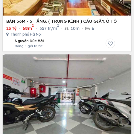
BÁN 56M - 5 TẦNG. ( TRUNG KÍNH ) CẦU GIẤY. Ô TÔ
2
2
23 tỷ
·
68m
·
357 tr/m
·
10m
·
6
Thành phố Hà Nội
Nguyễn Đức Hải
Đăng 5 giờ trước