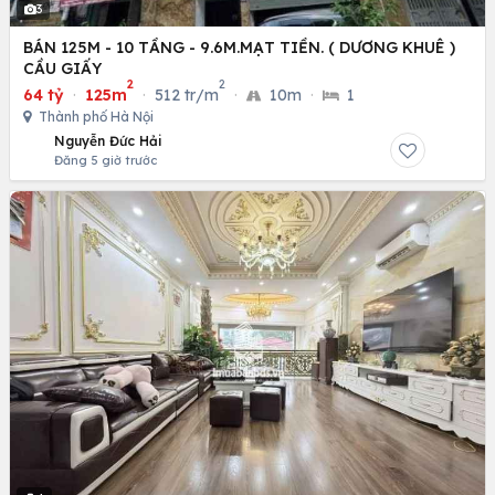
3
BÁN 125M - 10 TẦNG - 9.6M.MẠT TIỀN. ( DƯƠNG KHUÊ )
CẦU GIẤY
2
2
64 tỷ
·
125m
·
512 tr/m
·
10m
·
1
Thành phố Hà Nội
Nguyễn Đức Hải
Đăng 5 giờ trước