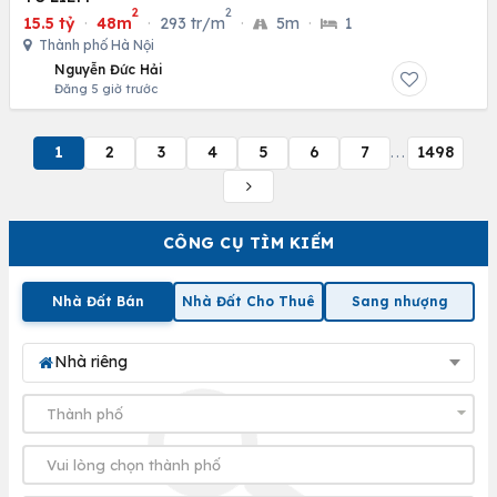
2
2
15.5 tỷ
·
48m
·
293 tr/m
·
5m
·
1
Thành phố Hà Nội
Nguyễn Đức Hải
Đăng 5 giờ trước
1
2
3
4
5
6
7
1498
...
CÔNG CỤ TÌM KIẾM
Nhà Đất Bán
Nhà Đất Cho Thuê
Sang nhượng
Nhà riêng