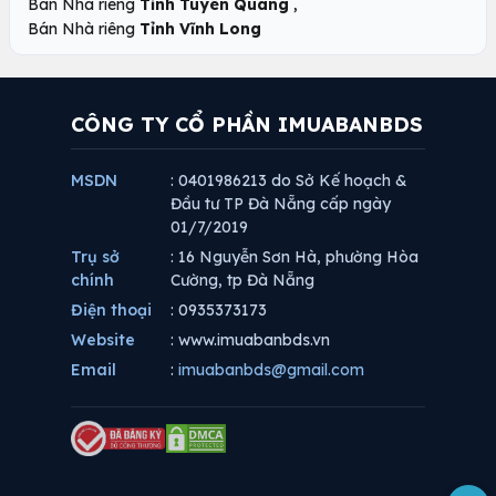
,
Bán Nhà riêng
Tỉnh Tuyên Quang
Bán Nhà riêng
Tỉnh Vĩnh Long
CÔNG TY CỔ PHẦN IMUABANBDS
MSDN
: 0401986213 do Sở Kế hoạch &
Đầu tư TP Đà Nẵng cấp ngày
01/7/2019
Trụ sở
: 16 Nguyễn Sơn Hà, phường Hòa
chính
Cường, tp Đà Nẵng
Điện thoại
: 0935373173
Website
: www.imuabanbds.vn
Email
:
imuabanbds@gmail.com