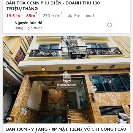
BÁN TOÀ CCMN PHÚ DIỄN - DOANH THU 100
TRIỆU/THÁNG
2
2
19.5 tỷ
·
65m
·
270 tr/m
·
5m
·
1
Nguyễn Đức Hải
Đăng 5 giờ trước
5
BÁN 180M - 9 TẦNG - 8M.MẶT TIỀN.( VÕ CHÍ CÔNG ) CẦU