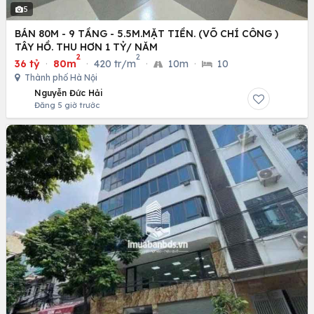
5
BÁN 80M - 9 TẦNG - 5.5M.MẶT TIỀN. (VÕ CHÍ CÔNG )
TÂY HỒ. THU HƠN 1 TỶ/ NĂM
2
2
36 tỷ
·
80m
·
420 tr/m
·
10m
·
10
Thành phố Hà Nội
Nguyễn Đức Hải
Đăng 5 giờ trước