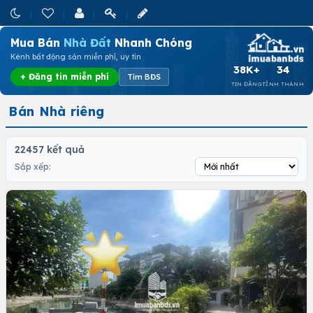
Mua Bán
Nhà Đất
Nhanh Chóng
Kênh bất động sản miễn phí, uy tín
38K+
34
+ Đăng tin miễn phí
Tìm BĐS
TIN ĐĂNG
TỈNH THÀNH
Bán Nhà riêng
22457 kết quả
Sắp xếp: