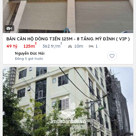
4
BÁN CĂN HỘ DÒNG TIỀN 125M - 8 TẦNG. MỸ ĐÌNH ( VIP )
2
2
49 tỷ
·
125m
·
362 tr/m
·
10m
·
1
Nguyễn Đức Hải
Đăng 5 giờ trước