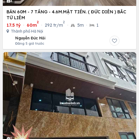
4
BÁN 60M - 7 TẦNG - 4.6M.MẶT TIỀN. ( ĐỨC DIỄN ) BẮC
TỪ LIÊM
2
2
17.5 tỷ
·
60m
·
292 tr/m
·
5m
·
1
Thành phố Hà Nội
Nguyễn Đức Hải
Đăng 5 giờ trước
5