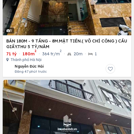
5
BÁN 180M - 9 TẦNG - 8M.MẶT TIỀN.( VÕ CHÍ CÔNG ) CẦU
GIẤY.THU 5 TỶ/NĂM
2
2
71 tỷ
·
180m
·
364 tr/m
·
20m
·
1
Thành phố Hà Nội
Nguyễn Đức Hải
Đăng 47 phút trước