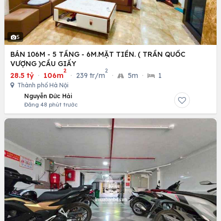
5
BÁN 106M - 5 TẦNG - 6M.MẶT TIỀN. ( TRẦN QUỐC
VƯỢNG )CẦU GIẤY
2
2
28.5 tỷ
·
106m
·
239 tr/m
·
5m
·
1
Thành phố Hà Nội
Nguyễn Đức Hải
Đăng 48 phút trước