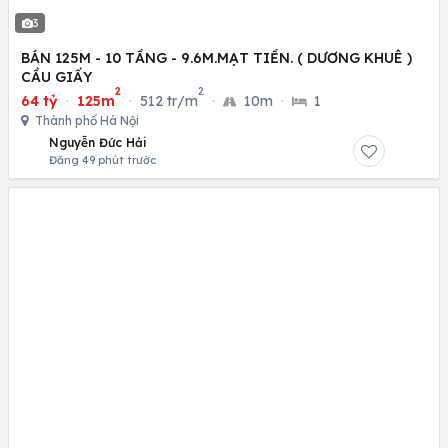
3
BÁN 125M - 10 TẦNG - 9.6M.MẠT TIỀN. ( DƯƠNG KHUÊ )
CẦU GIẤY
2
2
64 tỷ
·
125m
·
512 tr/m
·
10m
·
1
Thành phố Hà Nội
Nguyễn Đức Hải
Đăng 49 phút trước