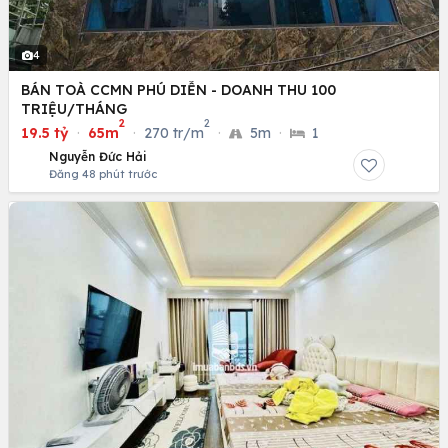
4
BÁN TOÀ CCMN PHÚ DIỄN - DOANH THU 100
TRIỆU/THÁNG
2
2
19.5 tỷ
·
65m
·
270 tr/m
·
5m
·
1
Nguyễn Đức Hải
Đăng 48 phút trước