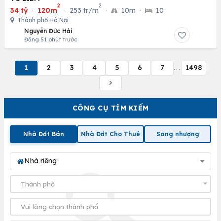
2
2
34 tỷ
·
120m
·
253 tr/m
·
10m
·
10
Thành phố Hà Nội
Nguyễn Đức Hải
Đăng 51 phút trước
1
2
3
4
5
6
7
1498
...
CÔNG CỤ TÌM KIẾM
Nhà Đất Bán
Nhà Đất Cho Thuê
Sang nhượng
Nhà riêng