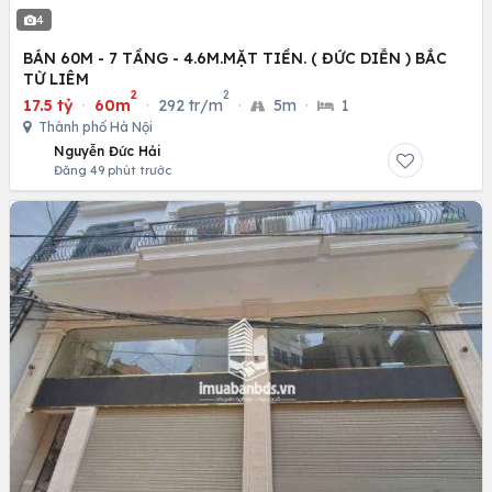
4
BÁN 60M - 7 TẦNG - 4.6M.MẶT TIỀN. ( ĐỨC DIỄN ) BẮC
TỪ LIÊM
2
2
17.5 tỷ
·
60m
·
292 tr/m
·
5m
·
1
Thành phố Hà Nội
Nguyễn Đức Hải
Đăng 49 phút trước