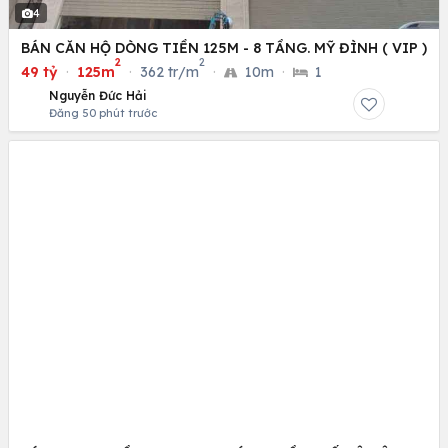
4
BÁN CĂN HỘ DÒNG TIỀN 125M - 8 TẦNG. MỸ ĐÌNH ( VIP )
2
2
49 tỷ
·
125m
·
362 tr/m
·
10m
·
1
Nguyễn Đức Hải
Đăng 50 phút trước