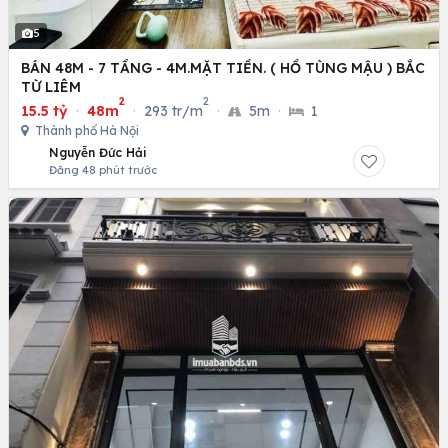
5
BÁN 48M - 7 TẦNG - 4M.MẶT TIỀN. ( HỒ TÙNG MẬU ) BẮC
TỪ LIÊM
2
2
15.5 tỷ
·
48m
·
293 tr/m
·
5m
·
1
Thành phố Hà Nội
Nguyễn Đức Hải
Đăng 48 phút trước