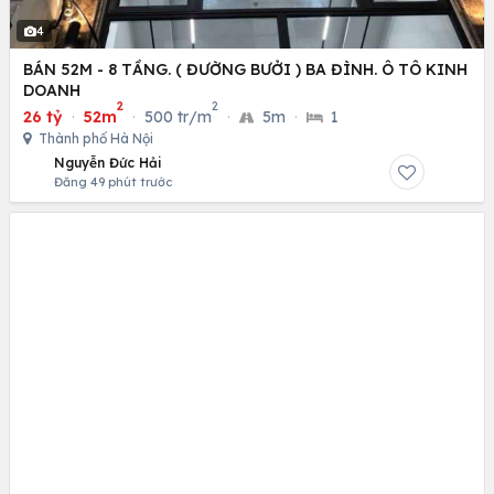
4
BÁN 52M - 8 TẦNG. ( ĐƯỜNG BƯỞI ) BA ĐÌNH. Ô TÔ KINH
DOANH
2
2
26 tỷ
·
52m
·
500 tr/m
·
5m
·
1
Thành phố Hà Nội
Nguyễn Đức Hải
Đăng 49 phút trước