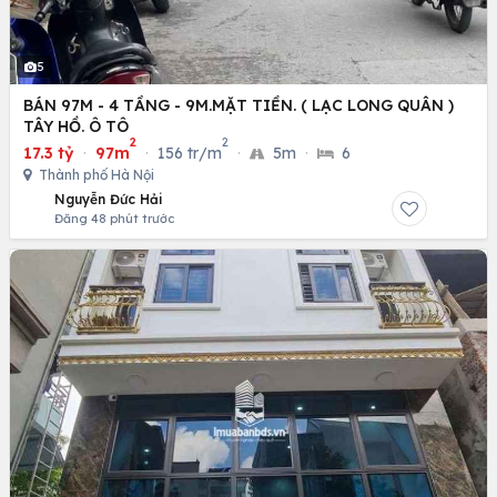
5
BÁN 97M - 4 TẦNG - 9M.MẶT TIỀN. ( LẠC LONG QUÂN )
TÂY HỒ. Ô TÔ
2
2
17.3 tỷ
·
97m
·
156 tr/m
·
5m
·
6
Thành phố Hà Nội
Nguyễn Đức Hải
Đăng 48 phút trước