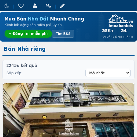
Mua Bán
Nhà Đất
Nhanh Chóng
Kênh bất động sản miễn phí, uy tín
38K+
34
+ Đăng tin miễn phí
Tìm BĐS
TIN ĐĂNG
TỈNH THÀNH
Bán Nhà riêng
22456 kết quả
Sắp xếp: