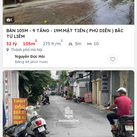
5
BÁN 105M - 9 TẦNG - 19M.MẶT TIỀN.( PHÚ DIỄN ) BẮC
TỪ LIÊM
2
2
32 tỷ
·
105m
·
275 tr/m
·
5m
·
10
Thành phố Hà Nội
Nguyễn Đức Hải
Đăng 48 phút trước