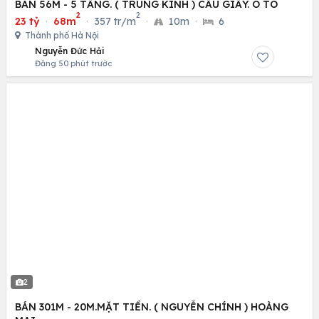
BÁN 56M - 5 TẦNG. ( TRUNG KÍNH ) CẦU GIẤY. Ô TÔ
2
2
23 tỷ
·
68m
·
357 tr/m
·
10m
·
6
Thành phố Hà Nội
Nguyễn Đức Hải
Đăng 50 phút trước
2
BÁN 301M - 20M.MẶT TIỀN. ( NGUYỄN CHÍNH ) HOÀNG