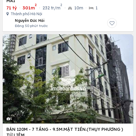
MAI
2
2
71 tỷ
·
301m
·
232 tr/m
·
10m
·
1
Thành phố Hà Nội
Nguyễn Đức Hải
Đăng 50 phút trước
5
BÁN 120M - 7 TẦNG - 9.5M.MẶT TIỀN.(THỤY PHƯƠNG )
TỪ LIÊM