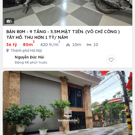
5
BÁN 80M - 9 TẦNG - 5.5M.MẶT TIỀN. (VÕ CHÍ CÔNG )
TÂY HỒ. THU HƠN 1 TỶ/ NĂM
2
2
36 tỷ
·
80m
·
420 tr/m
·
10m
·
10
Thành phố Hà Nội
Nguyễn Đức Hải
Đăng 48 phút trước