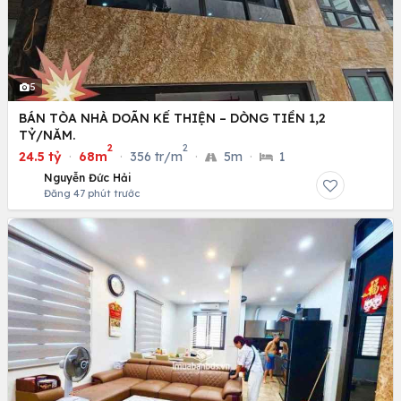
5
BÁN TÒA NHÀ DOÃN KẾ THIỆN – DÒNG TIỀN 1,2
TỶ/NĂM.
2
2
24.5 tỷ
·
68m
·
356 tr/m
·
5m
·
1
Nguyễn Đức Hải
Đăng 47 phút trước