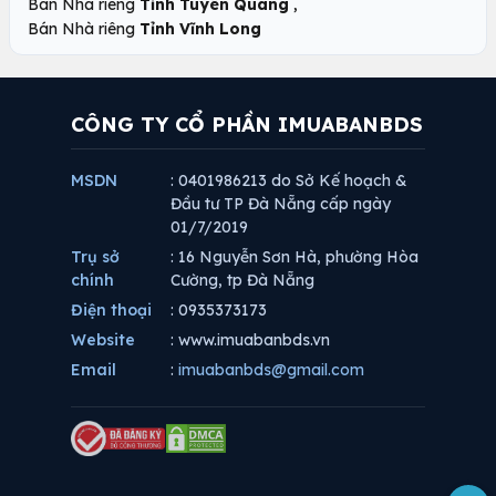
,
Bán Nhà riêng
Tỉnh Tuyên Quang
Bán Nhà riêng
Tỉnh Vĩnh Long
CÔNG TY CỔ PHẦN IMUABANBDS
MSDN
: 0401986213 do Sở Kế hoạch &
Đầu tư TP Đà Nẵng cấp ngày
01/7/2019
Trụ sở
: 16 Nguyễn Sơn Hà, phường Hòa
chính
Cường, tp Đà Nẵng
Điện thoại
: 0935373173
Website
: www.imuabanbds.vn
Email
:
imuabanbds@gmail.com