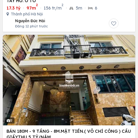
TÂY HỒ. Ô TÔ
2
2
17.3 tỷ
·
97m
·
156 tr/m
·
5m
·
6
Thành phố Hà Nội
Nguyễn Đức Hải
Đăng 12 phút trước
5
BÁN 180M - 9 TẦNG - 8M.MẶT TIỀN.( VÕ CHÍ CÔNG ) CẦU
GIẤY.THU 5 TỶ/NĂM