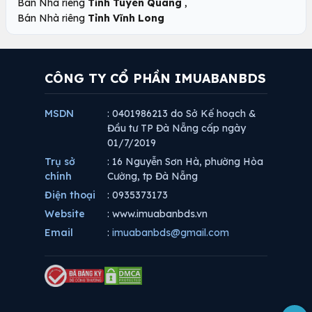
,
Bán Nhà riêng
Tỉnh Tuyên Quang
Bán Nhà riêng
Tỉnh Vĩnh Long
CÔNG TY CỔ PHẦN IMUABANBDS
MSDN
: 0401986213 do Sở Kế hoạch &
Đầu tư TP Đà Nẵng cấp ngày
01/7/2019
Trụ sở
: 16 Nguyễn Sơn Hà, phường Hòa
chính
Cường, tp Đà Nẵng
Điện thoại
: 0935373173
Website
: www.imuabanbds.vn
Email
:
imuabanbds@gmail.com