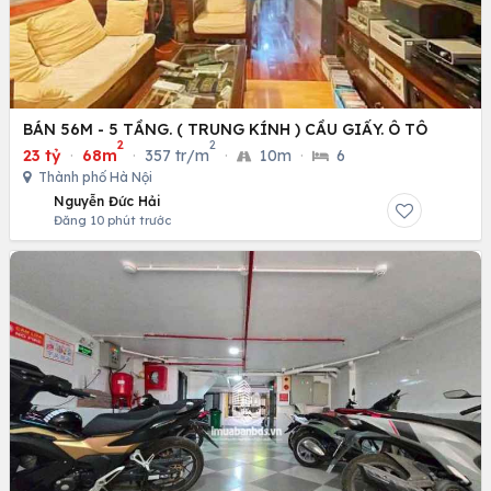
BÁN 56M - 5 TẦNG. ( TRUNG KÍNH ) CẦU GIẤY. Ô TÔ
2
2
23 tỷ
·
68m
·
357 tr/m
·
10m
·
6
Thành phố Hà Nội
Nguyễn Đức Hải
Đăng 10 phút trước