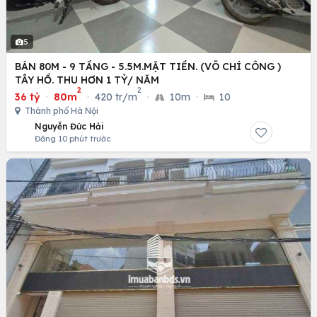
5
BÁN 80M - 9 TẦNG - 5.5M.MẶT TIỀN. (VÕ CHÍ CÔNG )
TÂY HỒ. THU HƠN 1 TỶ/ NĂM
2
2
36 tỷ
·
80m
·
420 tr/m
·
10m
·
10
Thành phố Hà Nội
Nguyễn Đức Hải
Đăng 10 phút trước