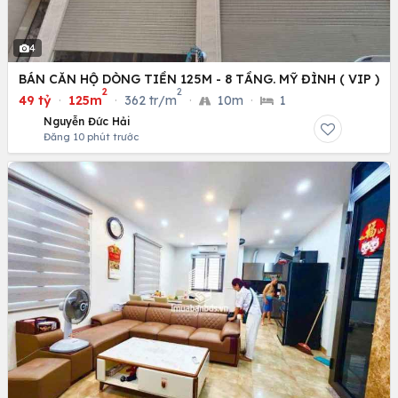
4
BÁN CĂN HỘ DÒNG TIỀN 125M - 8 TẦNG. MỸ ĐÌNH ( VIP )
2
2
49 tỷ
·
125m
·
362 tr/m
·
10m
·
1
Nguyễn Đức Hải
Đăng 10 phút trước