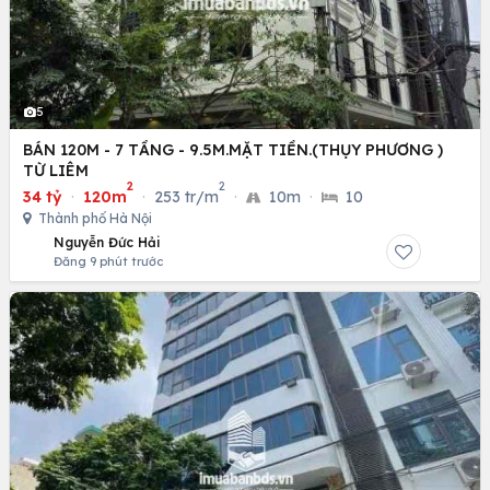
5
BÁN 120M - 7 TẦNG - 9.5M.MẶT TIỀN.(THỤY PHƯƠNG )
TỪ LIÊM
2
2
34 tỷ
·
120m
·
253 tr/m
·
10m
·
10
Thành phố Hà Nội
Nguyễn Đức Hải
Đăng 9 phút trước