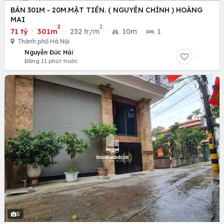
BÁN 301M - 20M.MẶT TIỀN. ( NGUYỄN CHÍNH ) HOÀNG
MAI
2
2
71 tỷ
·
301m
·
232 tr/m
·
10m
·
1
Thành phố Hà Nội
Nguyễn Đức Hải
Đăng 11 phút trước
5