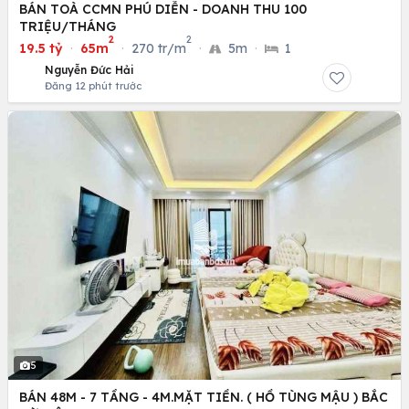
BÁN TOÀ CCMN PHÚ DIỄN - DOANH THU 100
TRIỆU/THÁNG
2
2
19.5 tỷ
·
65m
·
270 tr/m
·
5m
·
1
Nguyễn Đức Hải
Đăng 12 phút trước
5
BÁN 48M - 7 TẦNG - 4M.MẶT TIỀN. ( HỒ TÙNG MẬU ) BẮC