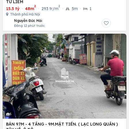
TỪ LIÊM
2
2
15.5 tỷ
·
48m
·
293 tr/m
·
5m
·
1
Thành phố Hà Nội
Nguyễn Đức Hải
Đăng 12 phút trước
5
BÁN 97M - 4 TẦNG - 9M.MẶT TIỀN. ( LẠC LONG QUÂN )