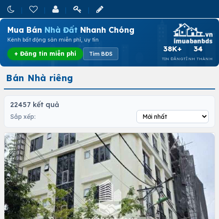
Mua Bán
Nhà Đất
Nhanh Chóng
Kênh bất động sản miễn phí, uy tín
38K+
34
+ Đăng tin miễn phí
Tìm BĐS
TIN ĐĂNG
TỈNH THÀNH
Bán Nhà riêng
22457 kết quả
Sắp xếp: