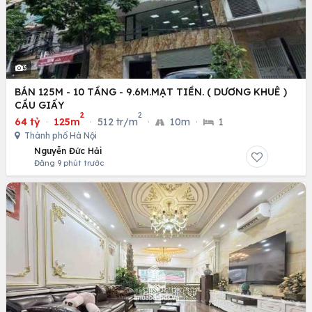
3
BÁN 125M - 10 TẦNG - 9.6M.MẠT TIỀN. ( DƯƠNG KHUÊ )
CẦU GIẤY
2
2
64 tỷ
·
125m
·
512 tr/m
·
10m
·
1
Thành phố Hà Nội
Nguyễn Đức Hải
Đăng 9 phút trước