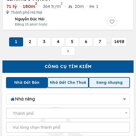
2
2
71 tỷ
·
180m
·
364 tr/m
·
20m
·
1
Thành phố Hà Nội
Nguyễn Đức Hải
Đăng 15 phút trước
1
2
3
4
5
6
7
1498
...
CÔNG CỤ TÌM KIẾM
Nhà Đất Bán
Nhà Đất Cho Thuê
Sang nhượng
Nhà riêng