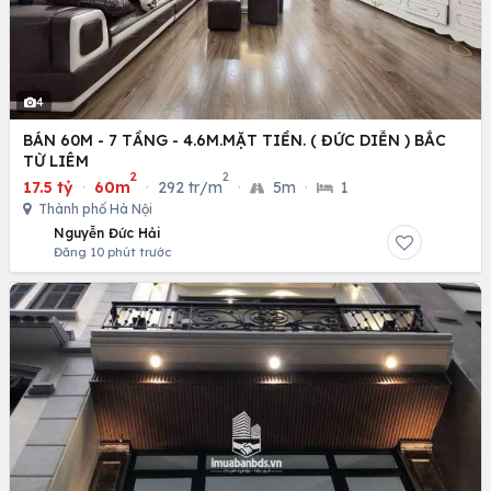
4
BÁN 60M - 7 TẦNG - 4.6M.MẶT TIỀN. ( ĐỨC DIỄN ) BẮC
TỪ LIÊM
2
2
17.5 tỷ
·
60m
·
292 tr/m
·
5m
·
1
Thành phố Hà Nội
Nguyễn Đức Hải
Đăng 10 phút trước