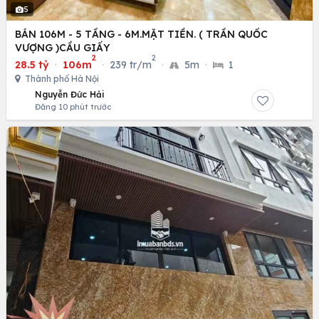
5
BÁN 106M - 5 TẦNG - 6M.MẶT TIỀN. ( TRẦN QUỐC
VƯỢNG )CẦU GIẤY
2
2
28.5 tỷ
·
106m
·
239 tr/m
·
5m
·
1
Thành phố Hà Nội
Nguyễn Đức Hải
Đăng 10 phút trước