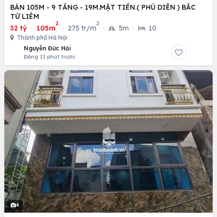
BÁN 105M - 9 TẦNG - 19M.MẶT TIỀN.( PHÚ DIỄN ) BẮC
TỪ LIÊM
2
2
32 tỷ
·
105m
·
275 tr/m
·
5m
·
10
Thành phố Hà Nội
Nguyễn Đức Hải
Đăng 11 phút trước
4