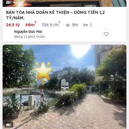
5
BÁN TÒA NHÀ DOÃN KẾ THIỆN – DÒNG TIỀN 1,2
TỶ/NĂM.
2
2
24.5 tỷ
·
68m
·
356 tr/m
·
5m
·
1
Nguyễn Đức Hải
Đăng 11 phút trước
2