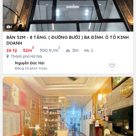
4
BÁN 52M - 8 TẦNG. ( ĐƯỜNG BƯỞI ) BA ĐÌNH. Ô TÔ KINH
DOANH
2
2
26 tỷ
·
52m
·
500 tr/m
·
5m
·
1
Thành phố Hà Nội
Nguyễn Đức Hải
Đăng 10 phút trước