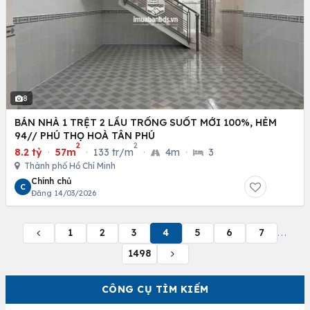
8
BÁN NHÀ 1 TRỆT 2 LẦU TRỐNG SUỐT MỚI 100%, HẺM
94// PHÚ THỌ HOÀ TÂN PHÚ
2
2
8.2 tỷ
·
57m
·
133 tr/m
·
4m
·
3
Thành phố Hồ Chí Minh
Chính chủ
C
Đăng 14/03/2026
1
2
3
4
5
6
7
...
1498
CÔNG CỤ TÌM KIẾM