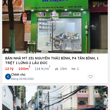
2
BÁN NHÀ MT 231 NGUYỄN THÁI BÌNH, P4 TÂN BÌNH, 1
TRỆT 1 LỬNG 2 LẦU ĐÚC
2
2
12 tỷ
·
100m
·
114 tr/m
·
15m
·
1
Chính chủ
C
Đăng 23/03/2026