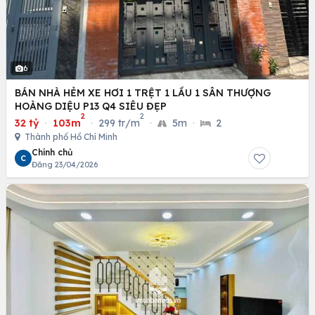
6
BÁN NHÀ HẺM XE HƠI 1 TRỆT 1 LẦU 1 SÂN THƯỢNG
HOÀNG DIỆU P13 Q4 SIÊU ĐẸP
2
2
32 tỷ
·
103m
·
299 tr/m
·
5m
·
2
Thành phố Hồ Chí Minh
Chính chủ
C
Đăng 23/04/2026