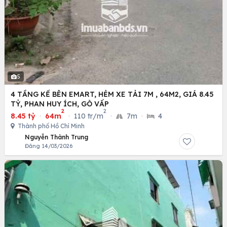
5
4 TẦNG KẾ BÊN EMART, HẺM XE TẢI 7M , 64M2, GIÁ 8.45
TỶ, PHAN HUY ÍCH, GÒ VẤP
2
2
8.45 tỷ
·
64m
·
110 tr/m
·
7m
·
4
Thành phố Hồ Chí Minh
Nguyễn Thành Trung
Đăng 14/03/2026