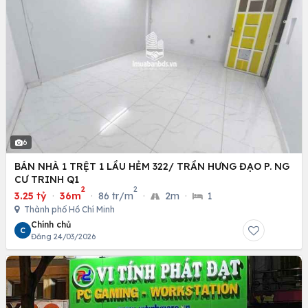
6
BÁN NHÀ 1 TRỆT 1 LẦU HẺM 322/ TRẦN HƯNG ĐẠO P. NG
CƯ TRINH Q1
2
2
3.25 tỷ
·
36m
·
86 tr/m
·
2m
·
1
Thành phố Hồ Chí Minh
Chính chủ
C
Đăng 24/03/2026