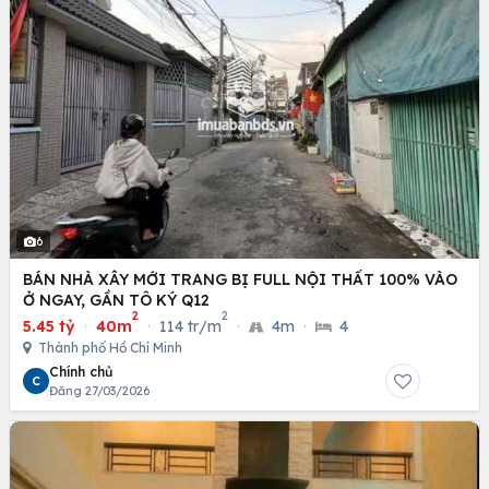
6
BÁN NHÀ XÂY MỚI TRANG BỊ FULL NỘI THẤT 100% VÀO
Ở NGAY, GẦN TÔ KÝ Q12
2
2
5.45 tỷ
·
40m
·
114 tr/m
·
4m
·
4
Thành phố Hồ Chí Minh
Chính chủ
C
Đăng 27/03/2026