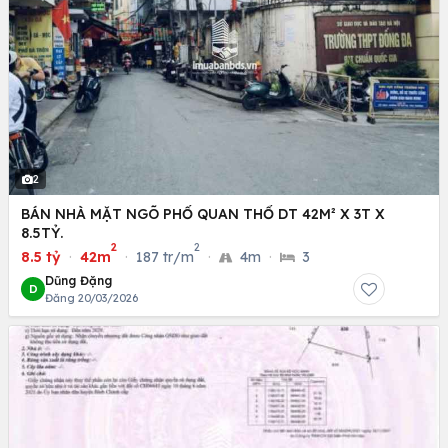
2
BÁN NHÀ MẶT NGÕ PHỐ QUAN THỔ DT 42M² X 3T X
8.5TỶ.
2
2
8.5 tỷ
·
42m
·
187 tr/m
·
4m
·
3
Dũng Đặng
D
Đăng 20/03/2026