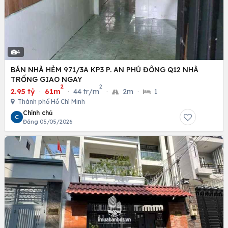
4
BÁN NHÀ HẺM 971/3A KP3 P. AN PHÚ ĐÔNG Q12 NHÀ
TRỐNG GIAO NGAY
2
2
2.95 tỷ
·
61m
·
44 tr/m
·
2m
·
1
Thành phố Hồ Chí Minh
Chính chủ
C
Đăng 05/05/2026