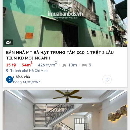
7
BÁN NHÀ MT BÀ HẠT TRUNG TÂM Q10, 1 TRỆT 3 LẦU
TIỆN KD MỌI NGÀNH
2
2
15 tỷ
·
34m
·
426 tr/m
·
10m
·
3
Thành phố Hồ Chí Minh
Chính chủ
C
Đăng 14/03/2026