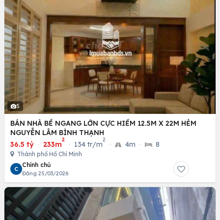
5
BÁN NHÀ BỀ NGANG LỚN CỰC HIẾM 12.5M X 22M HẺM
NGUYỄN LÂM BÌNH THẠNH
2
2
36.5 tỷ
·
233m
·
134 tr/m
·
4m
·
8
Thành phố Hồ Chí Minh
Chính chủ
C
Đăng 25/03/2026