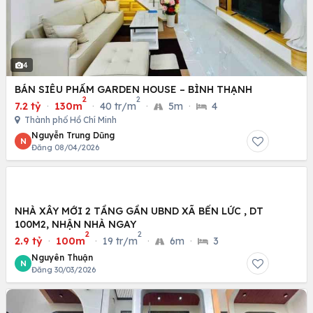
4
BÁN SIÊU PHẨM GARDEN HOUSE – BÌNH THẠNH
2
2
7.2 tỷ
·
130m
·
40 tr/m
·
5m
·
4
Thành phố Hồ Chí Minh
Nguyễn Trung Dũng
N
Đăng 08/04/2026
NHÀ XÂY MỚI 2 TẦNG GẦN UBND XÃ BẾN LỨC , DT
100M2, NHẬN NHÀ NGAY
2
2
2.9 tỷ
·
100m
·
19 tr/m
·
6m
·
3
Nguyên Thuận
N
Đăng 30/03/2026