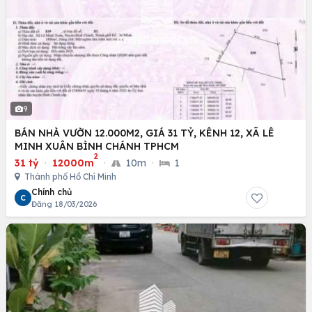
9
BÁN NHÀ VƯỜN 12.000M2, GIÁ 31 TỶ, KÊNH 12, XÃ LÊ
MINH XUÂN BÌNH CHÁNH TPHCM
2
31 tỷ
·
12000m
·
10m
·
1
Thành phố Hồ Chí Minh
Chính chủ
C
Đăng 18/03/2026