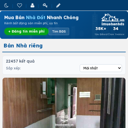
Mua Bán
Nhà Đất
Nhanh Chóng
Kênh bất động sản miễn phí, uy tín
38K+
34
+ Đăng tin miễn phí
Tìm BĐS
TIN ĐĂNG
TỈNH THÀNH
Bán Nhà riêng
22457 kết quả
Sắp xếp: