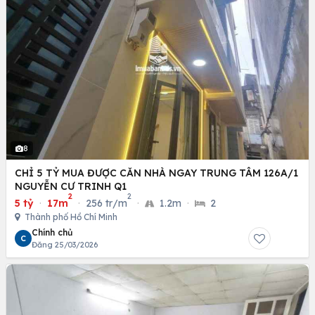
8
CHỈ 5 TỶ MUA ĐƯỢC CĂN NHÀ NGAY TRUNG TÂM 126A/1
NGUYỄN CƯ TRINH Q1
2
2
5 tỷ
·
17m
·
256 tr/m
·
1.2m
·
2
Thành phố Hồ Chí Minh
Chính chủ
C
Đăng 25/03/2026