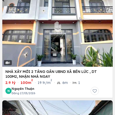
6
NHÀ XÂY MỚI 2 TẦNG GẦN UBND XÃ BẾN LỨC , DT
100M2, NHẬN NHÀ NGAY
2
2
2.9 tỷ
·
100m
·
19 tr/m
·
6m
·
1
Nguyên Thuận
N
Đăng 27/03/2026