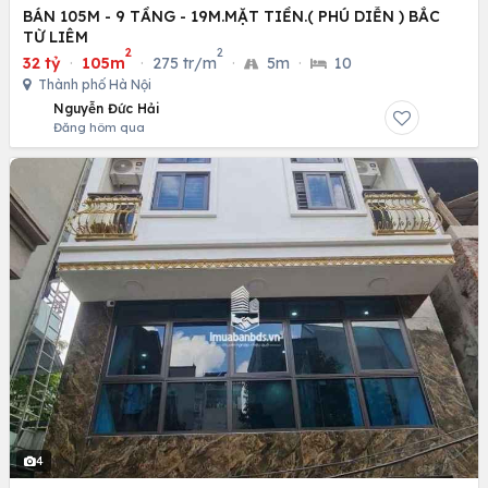
BÁN 105M - 9 TẦNG - 19M.MẶT TIỀN.( PHÚ DIỄN ) BẮC
TỪ LIÊM
2
2
32 tỷ
·
105m
·
275 tr/m
·
5m
·
10
Thành phố Hà Nội
Nguyễn Đức Hải
Đăng hôm qua
4