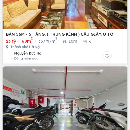
BÁN 56M - 5 TẦNG. ( TRUNG KÍNH ) CẦU GIẤY. Ô TÔ
2
2
23 tỷ
·
68m
·
357 tr/m
·
10m
·
6
Thành phố Hà Nội
Nguyễn Đức Hải
Đăng hôm qua