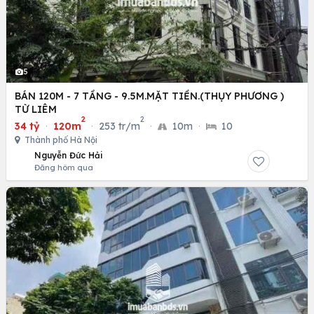
5
BÁN 120M - 7 TẦNG - 9.5M.MẶT TIỀN.(THỤY PHƯƠNG )
TỪ LIÊM
2
2
34 tỷ
·
120m
·
253 tr/m
·
10m
·
10
Thành phố Hà Nội
Nguyễn Đức Hải
Đăng hôm qua