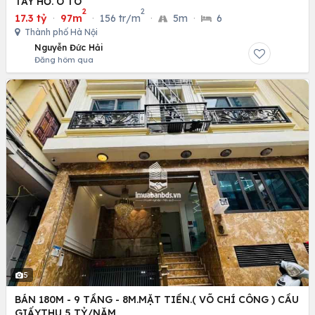
TÂY HỒ. Ô TÔ
2
2
17.3 tỷ
·
97m
·
156 tr/m
·
5m
·
6
Thành phố Hà Nội
Nguyễn Đức Hải
Đăng hôm qua
5
BÁN 180M - 9 TẦNG - 8M.MẶT TIỀN.( VÕ CHÍ CÔNG ) CẦU
GIẤY.THU 5 TỶ/NĂM