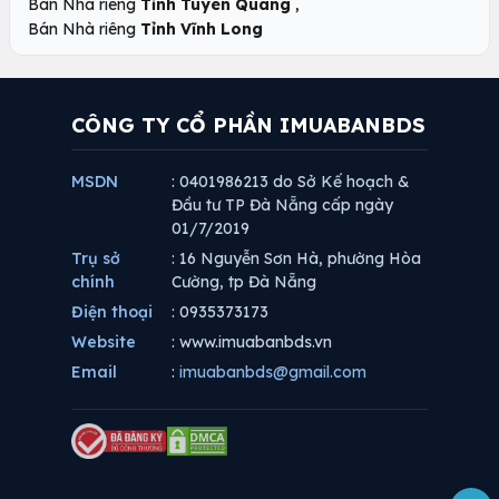
,
Bán Nhà riêng
Tỉnh Tuyên Quang
Bán Nhà riêng
Tỉnh Vĩnh Long
CÔNG TY CỔ PHẦN IMUABANBDS
MSDN
: 0401986213 do Sở Kế hoạch &
Đầu tư TP Đà Nẵng cấp ngày
01/7/2019
Trụ sở
: 16 Nguyễn Sơn Hà, phường Hòa
chính
Cường, tp Đà Nẵng
Điện thoại
: 0935373173
Website
: www.imuabanbds.vn
Email
:
imuabanbds@gmail.com