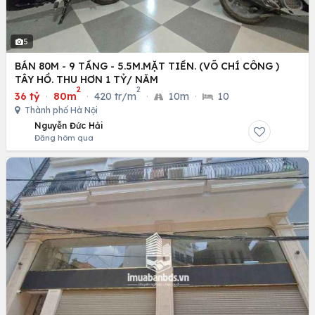
5
BÁN 80M - 9 TẦNG - 5.5M.MẶT TIỀN. (VÕ CHÍ CÔNG )
TÂY HỒ. THU HƠN 1 TỶ/ NĂM
2
2
36 tỷ
·
80m
·
420 tr/m
·
10m
·
10
Thành phố Hà Nội
Nguyễn Đức Hải
Đăng hôm qua