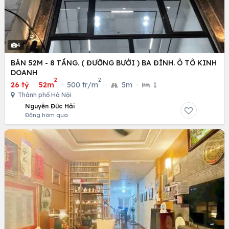
4
BÁN 52M - 8 TẦNG. ( ĐƯỜNG BƯỞI ) BA ĐÌNH. Ô TÔ KINH
DOANH
2
2
26 tỷ
·
52m
·
500 tr/m
·
5m
·
1
Thành phố Hà Nội
Nguyễn Đức Hải
Đăng hôm qua