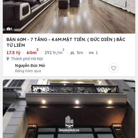
4
BÁN 60M - 7 TẦNG - 4.6M.MẶT TIỀN. ( ĐỨC DIỄN ) BẮC
TỪ LIÊM
2
2
17.5 tỷ
·
60m
·
292 tr/m
·
5m
·
1
Thành phố Hà Nội
Nguyễn Đức Hải
Đăng hôm qua