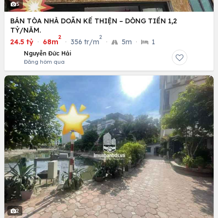
5
BÁN TÒA NHÀ DOÃN KẾ THIỆN – DÒNG TIỀN 1,2
TỶ/NĂM.
2
2
24.5 tỷ
·
68m
·
356 tr/m
·
5m
·
1
Nguyễn Đức Hải
Đăng hôm qua
2