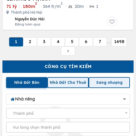
2
2
71 tỷ
·
180m
·
364 tr/m
·
20m
·
1
Thành phố Hà Nội
Nguyễn Đức Hải
Đăng hôm qua
1
2
3
4
5
6
7
1498
...
CÔNG CỤ TÌM KIẾM
Nhà Đất Bán
Nhà Đất Cho Thuê
Sang nhượng
Nhà riêng