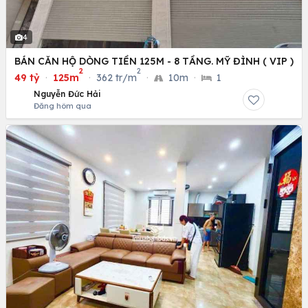
4
BÁN CĂN HỘ DÒNG TIỀN 125M - 8 TẦNG. MỸ ĐÌNH ( VIP )
2
2
49 tỷ
·
125m
·
362 tr/m
·
10m
·
1
Nguyễn Đức Hải
Đăng hôm qua