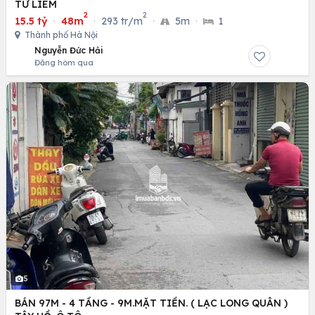
TỪ LIÊM
2
2
15.5 tỷ
·
48m
·
293 tr/m
·
5m
·
1
Thành phố Hà Nội
Nguyễn Đức Hải
Đăng hôm qua
5
BÁN 97M - 4 TẦNG - 9M.MẶT TIỀN. ( LẠC LONG QUÂN )