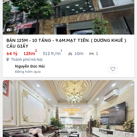
3
BÁN 125M - 10 TẦNG - 9.6M.MẠT TIỀN. ( DƯƠNG KHUÊ )
CẦU GIẤY
2
2
64 tỷ
·
125m
·
512 tr/m
·
10m
·
1
Thành phố Hà Nội
Nguyễn Đức Hải
Đăng hôm qua