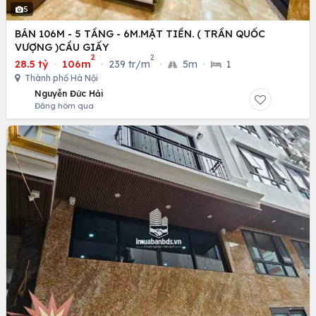
5
BÁN 106M - 5 TẦNG - 6M.MẶT TIỀN. ( TRẦN QUỐC
VƯỢNG )CẦU GIẤY
2
2
28.5 tỷ
·
106m
·
239 tr/m
·
5m
·
1
Thành phố Hà Nội
Nguyễn Đức Hải
Đăng hôm qua