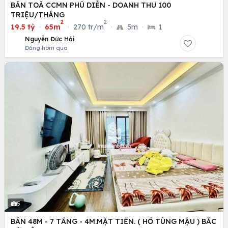
BÁN TOÀ CCMN PHÚ DIỄN - DOANH THU 100
TRIỆU/THÁNG
2
2
19.5 tỷ
·
65m
·
270 tr/m
·
5m
·
1
Nguyễn Đức Hải
Đăng hôm qua
5
BÁN 48M - 7 TẦNG - 4M.MẶT TIỀN. ( HỒ TÙNG MẬU ) BẮC