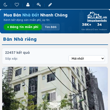
Mua Bán
Nhà Đất
Nhanh Chóng
Kênh bất động sản miễn phí, uy tín
38K+
34
+ Đăng tin miễn phí
Tìm BĐS
TIN ĐĂNG
TỈNH THÀNH
Bán Nhà riêng
22457 kết quả
Sắp xếp: