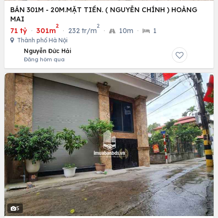
BÁN 301M - 20M.MẶT TIỀN. ( NGUYỄN CHÍNH ) HOÀNG
MAI
2
2
71 tỷ
·
301m
·
232 tr/m
·
10m
·
1
Thành phố Hà Nội
Nguyễn Đức Hải
Đăng hôm qua
5