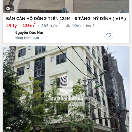
4
BÁN CĂN HỘ DÒNG TIỀN 125M - 8 TẦNG. MỸ ĐÌNH ( VIP )
2
2
49 tỷ
·
125m
·
362 tr/m
·
10m
·
1
Nguyễn Đức Hải
Đăng hôm qua
5