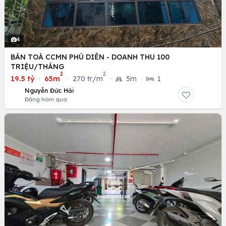
4
BÁN TOÀ CCMN PHÚ DIỄN - DOANH THU 100
TRIỆU/THÁNG
2
2
19.5 tỷ
·
65m
·
270 tr/m
·
5m
·
1
Nguyễn Đức Hải
Đăng hôm qua