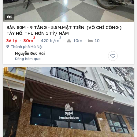
5
BÁN 80M - 9 TẦNG - 5.5M.MẶT TIỀN. (VÕ CHÍ CÔNG )
TÂY HỒ. THU HƠN 1 TỶ/ NĂM
2
2
36 tỷ
·
80m
·
420 tr/m
·
10m
·
10
Thành phố Hà Nội
Nguyễn Đức Hải
Đăng hôm qua