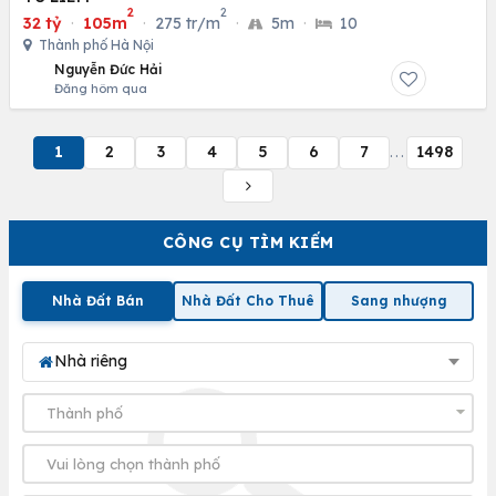
2
2
32 tỷ
·
105m
·
275 tr/m
·
5m
·
10
Thành phố Hà Nội
Nguyễn Đức Hải
Đăng hôm qua
1
2
3
4
5
6
7
1498
...
CÔNG CỤ TÌM KIẾM
Nhà Đất Bán
Nhà Đất Cho Thuê
Sang nhượng
Nhà riêng