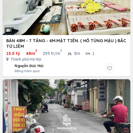
5
BÁN 48M - 7 TẦNG - 4M.MẶT TIỀN. ( HỒ TÙNG MẬU ) BẮC
TỪ LIÊM
2
2
15.5 tỷ
·
48m
·
293 tr/m
·
5m
·
1
Thành phố Hà Nội
Nguyễn Đức Hải
Đăng hôm qua