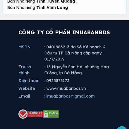
,
Bán Nhà riêng
Tỉnh Tuyên Quang
Bán Nhà riêng
Tỉnh Vĩnh Long
CÔNG TY CỔ PHẦN IMUABANBDS
MSDN
: 0401986213 do Sở Kế hoạch &
Đầu tư TP Đà Nẵng cấp ngày
01/7/2019
Trụ sở
: 16 Nguyễn Sơn Hà, phường Hòa
chính
Cường, tp Đà Nẵng
Điện thoại
: 0935373173
Website
: www.imuabanbds.vn
Email
:
imuabanbds@gmail.com