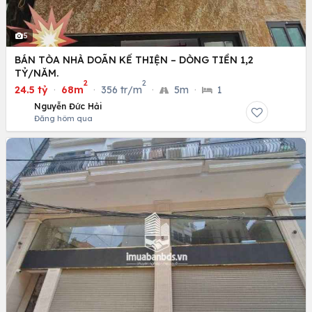
5
BÁN TÒA NHÀ DOÃN KẾ THIỆN – DÒNG TIỀN 1,2
TỶ/NĂM.
2
2
24.5 tỷ
·
68m
·
356 tr/m
·
5m
·
1
Nguyễn Đức Hải
Đăng hôm qua