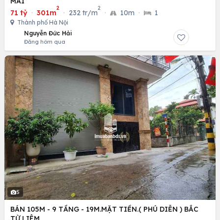
MAI
2
2
71 tỷ
·
301m
·
232 tr/m
·
10m
·
1
Thành phố Hà Nội
Nguyễn Đức Hải
Đăng hôm qua
5
BÁN 105M - 9 TẦNG - 19M.MẶT TIỀN.( PHÚ DIỄN ) BẮC
TỪ LIÊM