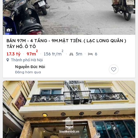
5
BÁN 97M - 4 TẦNG - 9M.MẶT TIỀN. ( LẠC LONG QUÂN )
TÂY HỒ. Ô TÔ
2
2
17.3 tỷ
·
97m
·
156 tr/m
·
5m
·
6
Thành phố Hà Nội
Nguyễn Đức Hải
Đăng hôm qua