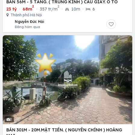
BÁN 56M - 5 TẦNG. ( TRUNG KÍNH ) CẦU GIẤY. Ô TÔ
2
2
23 tỷ
·
68m
·
357 tr/m
·
10m
·
6
Thành phố Hà Nội
Nguyễn Đức Hải
Đăng hôm qua
2
BÁN 301M - 20M.MẶT TIỀN. ( NGUYỄN CHÍNH ) HOÀNG