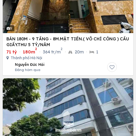
5
BÁN 180M - 9 TẦNG - 8M.MẶT TIỀN.( VÕ CHÍ CÔNG ) CẦU
GIẤY.THU 5 TỶ/NĂM
2
2
71 tỷ
·
180m
·
364 tr/m
·
20m
·
1
Thành phố Hà Nội
Nguyễn Đức Hải
Đăng hôm qua