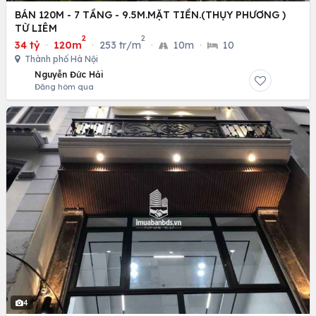
BÁN 120M - 7 TẦNG - 9.5M.MẶT TIỀN.(THỤY PHƯƠNG )
TỪ LIÊM
2
2
34 tỷ
·
120m
·
253 tr/m
·
10m
·
10
Thành phố Hà Nội
Nguyễn Đức Hải
Đăng hôm qua
4