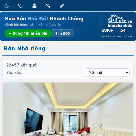
Mua Bán
Nhà Đất
Nhanh Chóng
Kênh bất động sản miễn phí, uy tín
38K+
34
+ Đăng tin miễn phí
Tìm BĐS
TIN ĐĂNG
TỈNH THÀNH
Bán Nhà riêng
22457 kết quả
Sắp xếp: