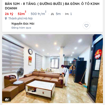
BÁN 52M - 8 TẦNG. ( ĐƯỜNG BƯỞI ) BA ĐÌNH. Ô TÔ KINH
DOANH
2
2
26 tỷ
·
52m
·
500 tr/m
·
5m
·
1
Thành phố Hà Nội
Nguyễn Đức Hải
Đăng hôm qua
5