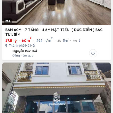
4
BÁN 60M - 7 TẦNG - 4.6M.MẶT TIỀN. ( ĐỨC DIỄN ) BẮC
TỪ LIÊM
2
2
17.5 tỷ
·
60m
·
292 tr/m
·
5m
·
1
Thành phố Hà Nội
Nguyễn Đức Hải
Đăng hôm qua