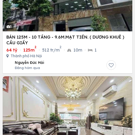
3
BÁN 125M - 10 TẦNG - 9.6M.MẠT TIỀN. ( DƯƠNG KHUÊ )
CẦU GIẤY
2
2
64 tỷ
·
125m
·
512 tr/m
·
10m
·
1
Thành phố Hà Nội
Nguyễn Đức Hải
Đăng hôm qua