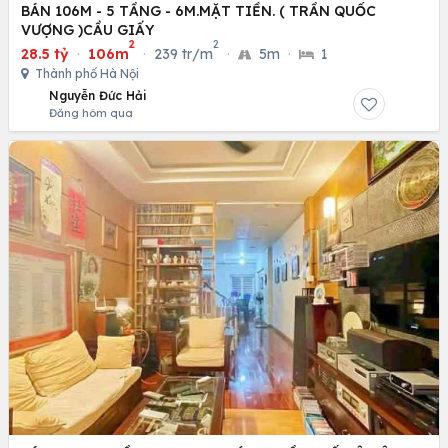
BÁN 106M - 5 TẦNG - 6M.MẶT TIỀN. ( TRẦN QUỐC
VƯỢNG )CẦU GIẤY
2
2
28.5 tỷ
·
106m
·
239 tr/m
·
5m
·
1
Thành phố Hà Nội
Nguyễn Đức Hải
Đăng hôm qua