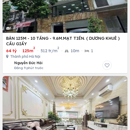
3
BÁN 125M - 10 TẦNG - 9.6M.MẠT TIỀN. ( DƯƠNG KHUÊ )
CẦU GIẤY
2
2
64 tỷ
·
125m
·
512 tr/m
·
10m
·
1
Thành phố Hà Nội
Nguyễn Đức Hải
Đăng 9 phút trước