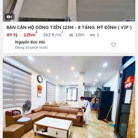
4
BÁN CĂN HỘ DÒNG TIỀN 125M - 8 TẦNG. MỸ ĐÌNH ( VIP )
2
2
49 tỷ
·
125m
·
362 tr/m
·
10m
·
1
Nguyễn Đức Hải
Đăng 10 phút trước