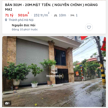
BÁN 301M - 20M.MẶT TIỀN. ( NGUYỄN CHÍNH ) HOÀNG
MAI
2
2
71 tỷ
·
301m
·
232 tr/m
·
10m
·
1
Thành phố Hà Nội
Nguyễn Đức Hải
Đăng 10 phút trước
5