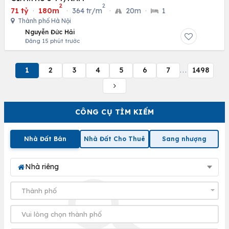
2
2
71 tỷ
·
180m
·
364 tr/m
·
20m
·
1
Thành phố Hà Nội
Nguyễn Đức Hải
Đăng 15 phút trước
1
2
3
4
5
6
7
1498
...
CÔNG CỤ TÌM KIẾM
Nhà Đất Bán
Nhà Đất Cho Thuê
Sang nhượng
Nhà riêng