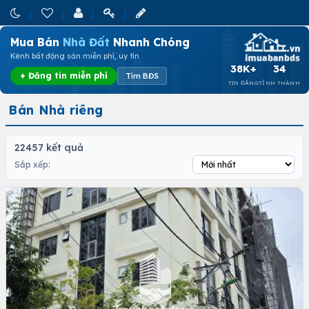
Mua Bán
Nhà Đất
Nhanh Chóng
Kênh bất động sản miễn phí, uy tín
38K+
34
+ Đăng tin miễn phí
Tìm BĐS
TIN ĐĂNG
TỈNH THÀNH
Bán Nhà riêng
22457 kết quả
Sắp xếp: