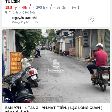
TỪ LIÊM
2
2
15.5 tỷ
·
48m
·
293 tr/m
·
5m
·
1
Thành phố Hà Nội
Nguyễn Đức Hải
Đăng 11 phút trước
5
BÁN 97M - 4 TẦNG - 9M.MẶT TIỀN. ( LẠC LONG QUÂN )