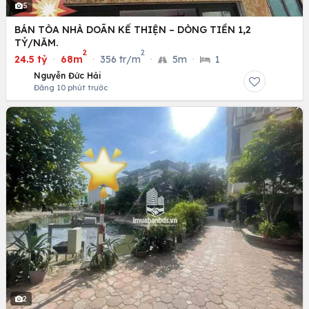
5
BÁN TÒA NHÀ DOÃN KẾ THIỆN – DÒNG TIỀN 1,2
TỶ/NĂM.
2
2
24.5 tỷ
·
68m
·
356 tr/m
·
5m
·
1
Nguyễn Đức Hải
Đăng 10 phút trước
2