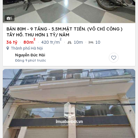
5
BÁN 80M - 9 TẦNG - 5.5M.MẶT TIỀN. (VÕ CHÍ CÔNG )
TÂY HỒ. THU HƠN 1 TỶ/ NĂM
2
2
36 tỷ
·
80m
·
420 tr/m
·
10m
·
10
Thành phố Hà Nội
Nguyễn Đức Hải
Đăng 9 phút trước