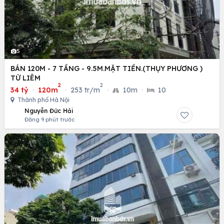
5
BÁN 120M - 7 TẦNG - 9.5M.MẶT TIỀN.(THỤY PHƯƠNG )
TỪ LIÊM
2
2
34 tỷ
·
120m
·
253 tr/m
·
10m
·
10
Thành phố Hà Nội
Nguyễn Đức Hải
Đăng 9 phút trước