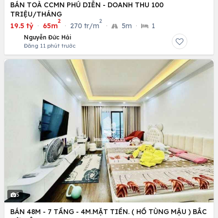
BÁN TOÀ CCMN PHÚ DIỄN - DOANH THU 100
TRIỆU/THÁNG
2
2
19.5 tỷ
·
65m
·
270 tr/m
·
5m
·
1
Nguyễn Đức Hải
Đăng 11 phút trước
5
BÁN 48M - 7 TẦNG - 4M.MẶT TIỀN. ( HỒ TÙNG MẬU ) BẮC