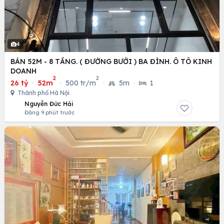
4
BÁN 52M - 8 TẦNG. ( ĐƯỜNG BƯỞI ) BA ĐÌNH. Ô TÔ KINH
DOANH
2
2
26 tỷ
·
52m
·
500 tr/m
·
5m
·
1
Thành phố Hà Nội
Nguyễn Đức Hải
Đăng 9 phút trước