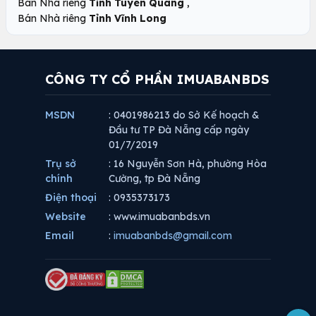
,
Bán Nhà riêng
Tỉnh Tuyên Quang
Bán Nhà riêng
Tỉnh Vĩnh Long
CÔNG TY CỔ PHẦN IMUABANBDS
MSDN
: 0401986213 do Sở Kế hoạch &
Đầu tư TP Đà Nẵng cấp ngày
01/7/2019
Trụ sở
: 16 Nguyễn Sơn Hà, phường Hòa
chính
Cường, tp Đà Nẵng
Điện thoại
: 0935373173
Website
: www.imuabanbds.vn
Email
:
imuabanbds@gmail.com