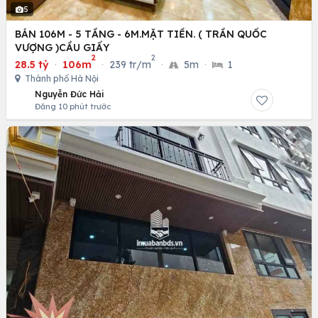
5
BÁN 106M - 5 TẦNG - 6M.MẶT TIỀN. ( TRẦN QUỐC
VƯỢNG )CẦU GIẤY
2
2
28.5 tỷ
·
106m
·
239 tr/m
·
5m
·
1
Thành phố Hà Nội
Nguyễn Đức Hải
Đăng 10 phút trước