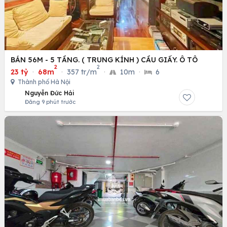
BÁN 56M - 5 TẦNG. ( TRUNG KÍNH ) CẦU GIẤY. Ô TÔ
2
2
23 tỷ
·
68m
·
357 tr/m
·
10m
·
6
Thành phố Hà Nội
Nguyễn Đức Hải
Đăng 9 phút trước