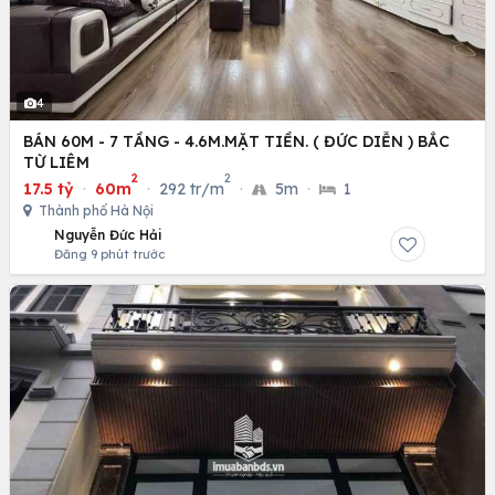
4
BÁN 60M - 7 TẦNG - 4.6M.MẶT TIỀN. ( ĐỨC DIỄN ) BẮC
TỪ LIÊM
2
2
17.5 tỷ
·
60m
·
292 tr/m
·
5m
·
1
Thành phố Hà Nội
Nguyễn Đức Hải
Đăng 9 phút trước