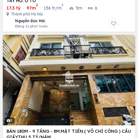
TÂY HỒ. Ô TÔ
2
2
17.3 tỷ
·
97m
·
156 tr/m
·
5m
·
6
Thành phố Hà Nội
Nguyễn Đức Hải
Đăng 11 phút trước
5
BÁN 180M - 9 TẦNG - 8M.MẶT TIỀN.( VÕ CHÍ CÔNG ) CẦU
GIẤY.THU 5 TỶ/NĂM