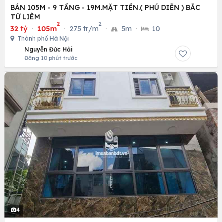
BÁN 105M - 9 TẦNG - 19M.MẶT TIỀN.( PHÚ DIỄN ) BẮC
TỪ LIÊM
2
2
32 tỷ
·
105m
·
275 tr/m
·
5m
·
10
Thành phố Hà Nội
Nguyễn Đức Hải
Đăng 10 phút trước
4