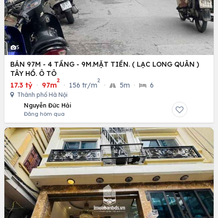
5
BÁN 97M - 4 TẦNG - 9M.MẶT TIỀN. ( LẠC LONG QUÂN )
TÂY HỒ. Ô TÔ
2
2
17.3 tỷ
·
97m
·
156 tr/m
·
5m
·
6
Thành phố Hà Nội
Nguyễn Đức Hải
Đăng hôm qua