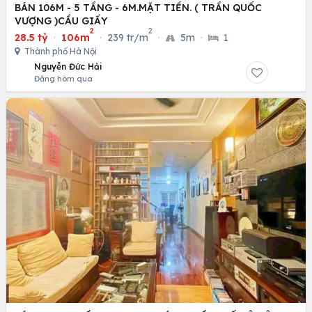
BÁN 106M - 5 TẦNG - 6M.MẶT TIỀN. ( TRẦN QUỐC
VƯỢNG )CẦU GIẤY
2
2
28.5 tỷ
·
106m
·
239 tr/m
·
5m
·
1
Thành phố Hà Nội
Nguyễn Đức Hải
Đăng hôm qua