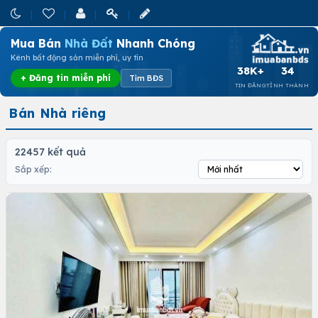
Mua Bán
Nhà Đất
Nhanh Chóng
Kênh bất động sản miễn phí, uy tín
38K+
34
+ Đăng tin miễn phí
Tìm BĐS
TIN ĐĂNG
TỈNH THÀNH
Bán Nhà riêng
22457 kết quả
Sắp xếp: