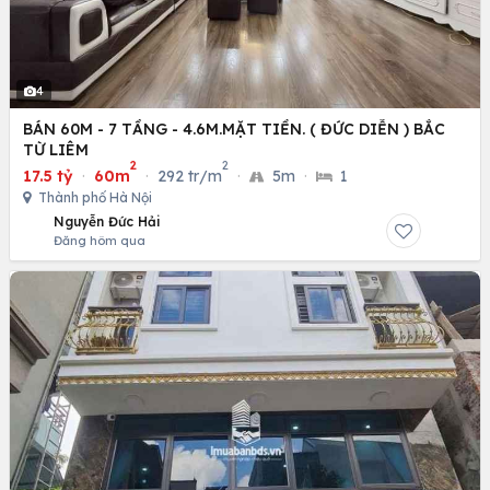
4
BÁN 60M - 7 TẦNG - 4.6M.MẶT TIỀN. ( ĐỨC DIỄN ) BẮC
TỪ LIÊM
2
2
17.5 tỷ
·
60m
·
292 tr/m
·
5m
·
1
Thành phố Hà Nội
Nguyễn Đức Hải
Đăng hôm qua