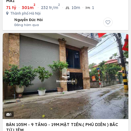
MAI
2
2
71 tỷ
·
301m
·
232 tr/m
·
10m
·
1
Thành phố Hà Nội
Nguyễn Đức Hải
Đăng hôm qua
5
BÁN 105M - 9 TẦNG - 19M.MẶT TIỀN.( PHÚ DIỄN ) BẮC
TỪ LIÊM