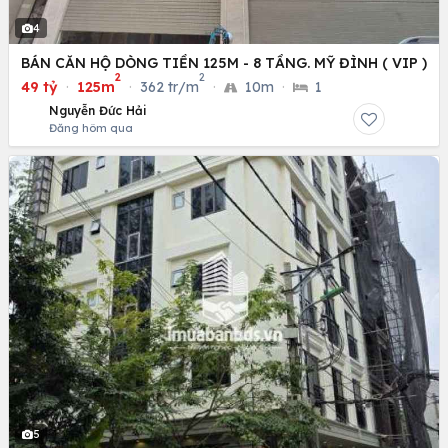
4
BÁN CĂN HỘ DÒNG TIỀN 125M - 8 TẦNG. MỸ ĐÌNH ( VIP )
2
2
49 tỷ
·
125m
·
362 tr/m
·
10m
·
1
Nguyễn Đức Hải
Đăng hôm qua
5