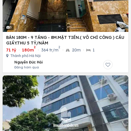
5
BÁN 180M - 9 TẦNG - 8M.MẶT TIỀN.( VÕ CHÍ CÔNG ) CẦU
GIẤY.THU 5 TỶ/NĂM
2
2
71 tỷ
·
180m
·
364 tr/m
·
20m
·
1
Thành phố Hà Nội
Nguyễn Đức Hải
Đăng hôm qua