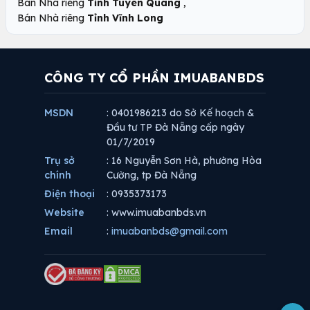
,
Bán Nhà riêng
Tỉnh Tuyên Quang
Bán Nhà riêng
Tỉnh Vĩnh Long
CÔNG TY CỔ PHẦN IMUABANBDS
MSDN
: 0401986213 do Sở Kế hoạch &
Đầu tư TP Đà Nẵng cấp ngày
01/7/2019
Trụ sở
: 16 Nguyễn Sơn Hà, phường Hòa
chính
Cường, tp Đà Nẵng
Điện thoại
: 0935373173
Website
: www.imuabanbds.vn
Email
:
imuabanbds@gmail.com