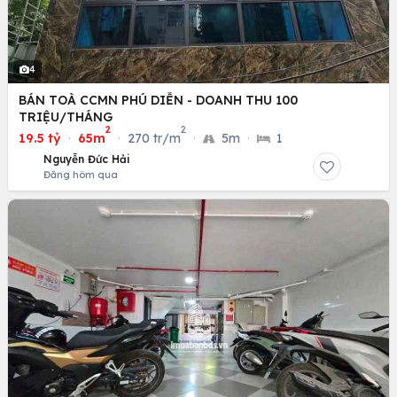
4
BÁN TOÀ CCMN PHÚ DIỄN - DOANH THU 100
TRIỆU/THÁNG
2
2
19.5 tỷ
·
65m
·
270 tr/m
·
5m
·
1
Nguyễn Đức Hải
Đăng hôm qua