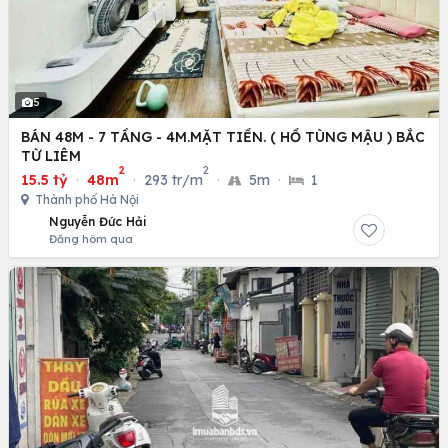
5
BÁN 48M - 7 TẦNG - 4M.MẶT TIỀN. ( HỒ TÙNG MẬU ) BẮC
TỪ LIÊM
2
2
15.5 tỷ
·
48m
·
293 tr/m
·
5m
·
1
Thành phố Hà Nội
Nguyễn Đức Hải
Đăng hôm qua