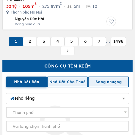
2
2
32 tỷ
·
105m
·
275 tr/m
·
5m
·
10
Thành phố Hà Nội
Nguyễn Đức Hải
Đăng hôm qua
1
2
3
4
5
6
7
1498
...
CÔNG CỤ TÌM KIẾM
Nhà Đất Bán
Nhà Đất Cho Thuê
Sang nhượng
Nhà riêng