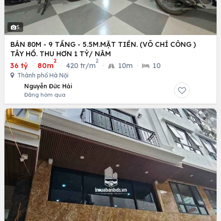
5
BÁN 80M - 9 TẦNG - 5.5M.MẶT TIỀN. (VÕ CHÍ CÔNG )
TÂY HỒ. THU HƠN 1 TỶ/ NĂM
2
2
36 tỷ
·
80m
·
420 tr/m
·
10m
·
10
Thành phố Hà Nội
Nguyễn Đức Hải
Đăng hôm qua