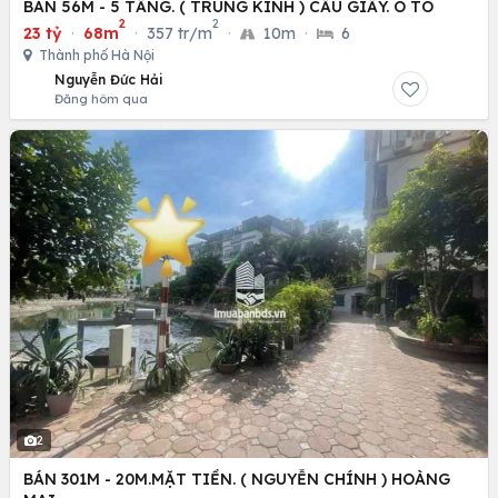
BÁN 56M - 5 TẦNG. ( TRUNG KÍNH ) CẦU GIẤY. Ô TÔ
2
2
23 tỷ
·
68m
·
357 tr/m
·
10m
·
6
Thành phố Hà Nội
Nguyễn Đức Hải
Đăng hôm qua
2
BÁN 301M - 20M.MẶT TIỀN. ( NGUYỄN CHÍNH ) HOÀNG