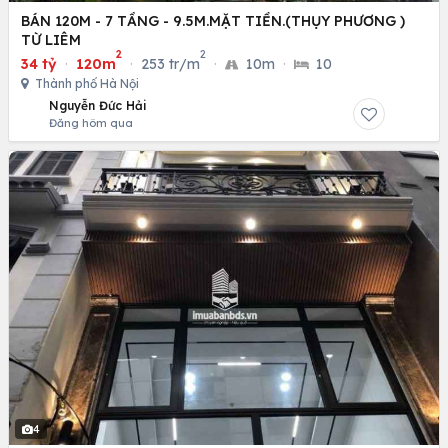
BÁN 120M - 7 TẦNG - 9.5M.MẶT TIỀN.(THỤY PHƯƠNG )
TỪ LIÊM
2
2
34 tỷ
·
120m
·
253 tr/m
·
10m
·
10
Thành phố Hà Nội
Nguyễn Đức Hải
Đăng hôm qua
4