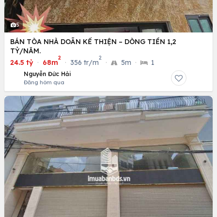
5
BÁN TÒA NHÀ DOÃN KẾ THIỆN – DÒNG TIỀN 1,2
TỶ/NĂM.
2
2
24.5 tỷ
·
68m
·
356 tr/m
·
5m
·
1
Nguyễn Đức Hải
Đăng hôm qua