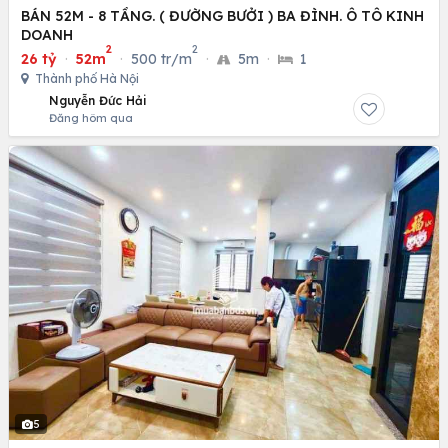
BÁN 52M - 8 TẦNG. ( ĐƯỜNG BƯỞI ) BA ĐÌNH. Ô TÔ KINH
DOANH
2
2
26 tỷ
·
52m
·
500 tr/m
·
5m
·
1
Thành phố Hà Nội
Nguyễn Đức Hải
Đăng hôm qua
5